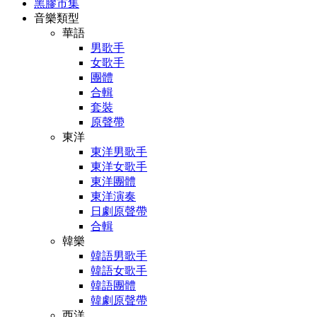
黑膠市集
音樂類型
華語
男歌手
女歌手
團體
合輯
套裝
原聲帶
東洋
東洋男歌手
東洋女歌手
東洋團體
東洋演奏
日劇原聲帶
合輯
韓樂
韓語男歌手
韓語女歌手
韓語團體
韓劇原聲帶
西洋