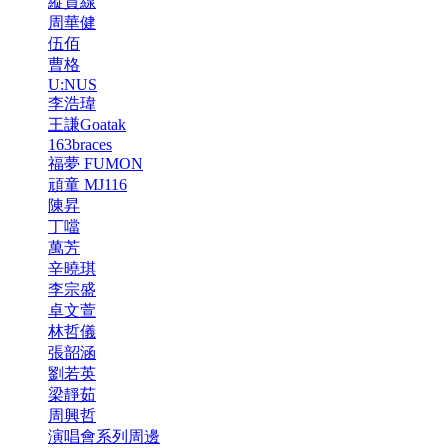
縱貫線
周華健
伍佰
曹格
U:NUS
李浩瑋
王謙Goatak
163braces
福夢 FUMON
頑童 MJ116
陳昇
丁噹
萬芳
辛曉琪
李宗盛
卓文萱
林哲儀
張韶涵
劉若英
梁靜茹
周興哲
演唱會系列周邊