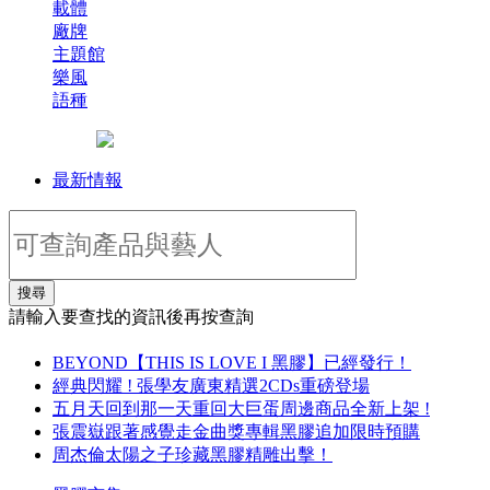
載體
廠牌
主題館
樂風
語種
最新情報
搜尋
請輸入要查找的資訊後再按查詢
BEYOND【THIS IS LOVE I 黑膠】已經發行！
經典閃耀 ! 張學友廣東精選2CDs重磅登場
五月天回到那一天重回大巨蛋周邊商品全新上架 !
張震嶽跟著感覺走金曲獎專輯黑膠追加限時預購
周杰倫太陽之子珍藏黑膠精雕出擊！