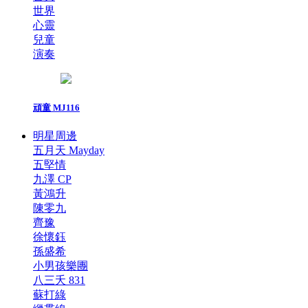
世界
心靈
兒童
演奏
頑童 MJ116
明星周邊
五月天 Mayday
五堅情
九澤 CP
黃鴻升
陳零九
齊豫
徐懷鈺
孫盛希
小男孩樂團
八三夭 831
蘇打綠