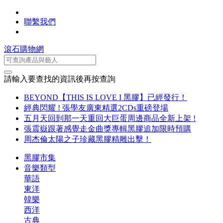
聯繫我們
滾石購物網
請輸入要查找的資訊後再按查詢
BEYOND【THIS IS LOVE I 黑膠】已經發行！
經典閃耀 ! 張學友廣東精選2CDs重磅登場
五月天回到那一天重回大巨蛋周邊商品全新上架 !
張震嶽跟著感覺走金曲獎專輯黑膠追加限時預購
周杰倫太陽之子珍藏黑膠精雕出擊！
黑膠市集
音樂類型
華語
東洋
韓樂
西洋
古典