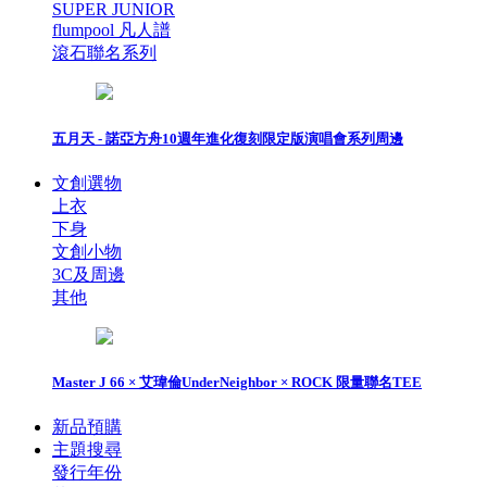
SUPER JUNIOR
flumpool 凡人譜
滾石聯名系列
五月天 - 諾亞方舟10週年進化復刻限定版演唱會系列周邊
文創選物
上衣
下身
文創小物
3C及周邊
其他
Master J 66 × 艾瑋倫UnderNeighbor × ROCK 限量聯名TEE
新品預購
主題搜尋
發行年份