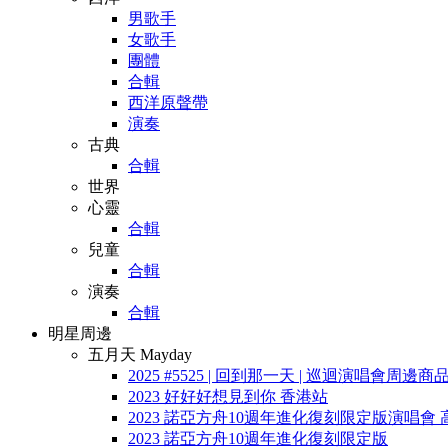
男歌手
女歌手
團體
合輯
西洋原聲帶
演奏
古典
合輯
世界
心靈
合輯
兒童
合輯
演奏
合輯
明星周邊
五月天 Mayday
2025 #5525 | 回到那一天 | 巡迴演唱會周邊商
2023 好好好想見到你 香港站
2023 諾亞方舟10週年進化復刻限定版演唱會 
2023 諾亞方舟10週年進化復刻限定版