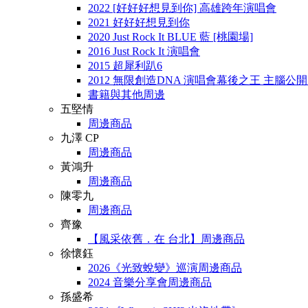
2022 [好好好想見到你] 高雄跨年演唱會
2021 好好好想見到你
2020 Just Rock It BLUE 藍 [桃園場]
2016 Just Rock It 演唱會
2015 超犀利趴6
2012 無限創造DNA 演唱會幕後之王 主腦公
書籍與其他周邊
五堅情
周邊商品
九澤 CP
周邊商品
黃鴻升
周邊商品
陳零九
周邊商品
齊豫
【風采依舊．在 台北】周邊商品
徐懷鈺
2026《光致蛻變》巡演周邊商品
2024 音樂分享會周邊商品
孫盛希