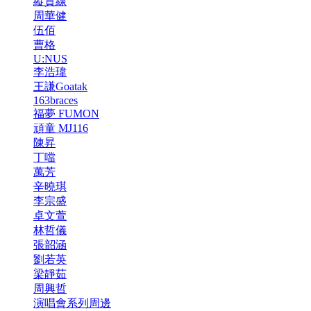
縱貫線
周華健
伍佰
曹格
U:NUS
李浩瑋
王謙Goatak
163braces
福夢 FUMON
頑童 MJ116
陳昇
丁噹
萬芳
辛曉琪
李宗盛
卓文萱
林哲儀
張韶涵
劉若英
梁靜茹
周興哲
演唱會系列周邊