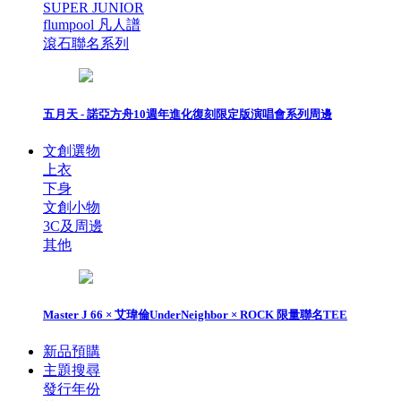
SUPER JUNIOR
flumpool 凡人譜
滾石聯名系列
五月天 - 諾亞方舟10週年進化復刻限定版演唱會系列周邊
文創選物
上衣
下身
文創小物
3C及周邊
其他
Master J 66 × 艾瑋倫UnderNeighbor × ROCK 限量聯名TEE
新品預購
主題搜尋
發行年份