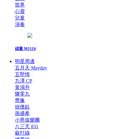
世界
心靈
兒童
演奏
頑童 MJ116
明星周邊
五月天 Mayday
五堅情
九澤 CP
黃鴻升
陳零九
齊豫
徐懷鈺
孫盛希
小男孩樂團
八三夭 831
蘇打綠