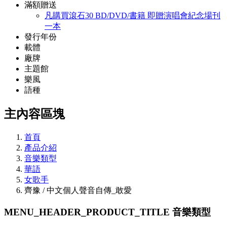
滿額贈送
凡購買滾石30 BD/DVD/書籍 即贈演唱會紀念場刊
一本
發行年份
載體
廠牌
主題館
樂風
語種
主內容區塊
首頁
產品介紹
音樂類型
華語
女歌手
齊豫 / 中文個人聲音自傳_敢愛
MENU_HEADER_PRODUCT_TITLE
音樂類型