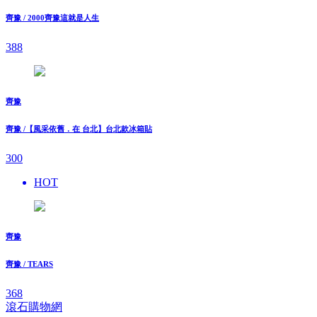
齊豫 / 2000齊豫這就是人生
388
齊豫
齊豫 /【風采依舊．在 台北】台北款冰箱貼
300
HOT
齊豫
齊豫 / TEARS
368
滾石購物網