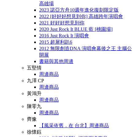
高雄場
2023 諾亞方舟10週年進化復刻限定版
2022 [好好好想見到你] 高雄跨年演唱會
2021 好好好想見到你
2020 Just Rock It BLUE 藍 [桃園場]
2016 Just Rock It 演唱會
2015 超犀利趴6
2012 無限創造DNA 演唱會幕後之王 主腦公
開展
書籍與其他周邊
五堅情
周邊商品
九澤 CP
周邊商品
黃鴻升
周邊商品
陳零九
周邊商品
齊豫
【風采依舊．在 台北】周邊商品
徐懷鈺