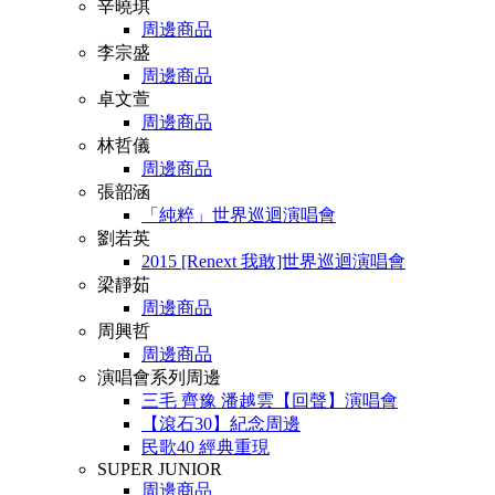
辛曉琪
周邊商品
李宗盛
周邊商品
卓文萱
周邊商品
林哲儀
周邊商品
張韶涵
「純粹」世界巡迴演唱會
劉若英
2015 [Renext 我敢]世界巡迴演唱會
梁靜茹
周邊商品
周興哲
周邊商品
演唱會系列周邊
三毛 齊豫 潘越雲【回聲】演唱會
【滾石30】紀念周邊
民歌40 經典重現
SUPER JUNIOR
周邊商品