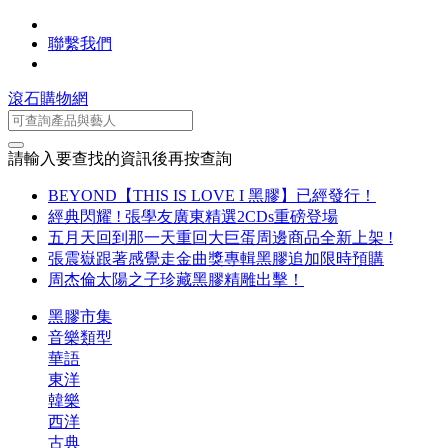
聯繫我們
滾石購物網
請輸入要查找的資訊後再按查詢
BEYOND【THIS IS LOVE I 黑膠】已經發行！
經典閃耀 ! 張學友廣東精選2CDs重磅登場
五月天回到那一天重回大巨蛋周邊商品全新上架 !
張震嶽跟著感覺走金曲獎專輯黑膠追加限時預購
周杰倫太陽之子珍藏黑膠精雕出擊！
黑膠市集
音樂類型
華語
東洋
韓樂
西洋
古典