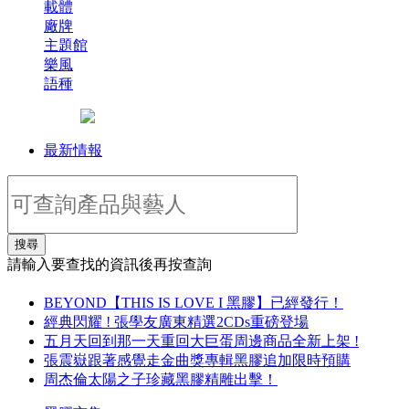
載體
廠牌
主題館
樂風
語種
最新情報
搜尋
請輸入要查找的資訊後再按查詢
BEYOND【THIS IS LOVE I 黑膠】已經發行！
經典閃耀 ! 張學友廣東精選2CDs重磅登場
五月天回到那一天重回大巨蛋周邊商品全新上架 !
張震嶽跟著感覺走金曲獎專輯黑膠追加限時預購
周杰倫太陽之子珍藏黑膠精雕出擊！