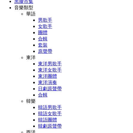
黑膠市集
音樂類型
華語
男歌手
女歌手
團體
合輯
套裝
原聲帶
東洋
東洋男歌手
東洋女歌手
東洋團體
東洋演奏
日劇原聲帶
合輯
韓樂
韓語男歌手
韓語女歌手
韓語團體
韓劇原聲帶
西洋