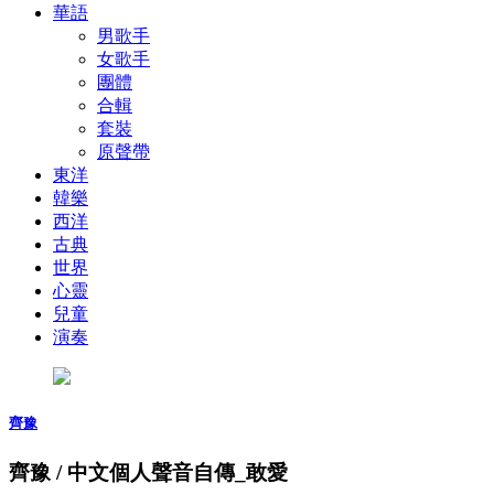
華語
男歌手
女歌手
團體
合輯
套裝
原聲帶
東洋
韓樂
西洋
古典
世界
心靈
兒童
演奏
齊豫
齊豫 / 中文個人聲音自傳_敢愛