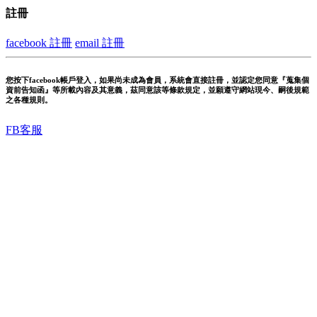
註冊
facebook 註冊
email 註冊
您按下facebook帳戶登入，如果尚未成為會員，系統會直接註冊，並認定您同意『蒐集個
資前告知函』等所載內容及其意義，茲同意該等條款規定，並願遵守網站現今、嗣後規範
之各種規則。
FB客服