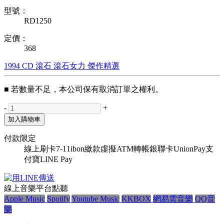
型號：
RD1250
定價：
368
1994
CD
滾石
滾石女力
傑作精選
■ 若數量不足，本公司保有取消訂單之權利。
-
+
加入購物車
付款限定
線上刷卡
7-11ibon繳款
虛擬ATM轉帳
銀聯卡UnionPay
支
付寶
LINE Pay
線上音樂平台點聽
Apple Music
Spotify
Youtube Music
KKBOX
網易雲音樂
QQ音
樂