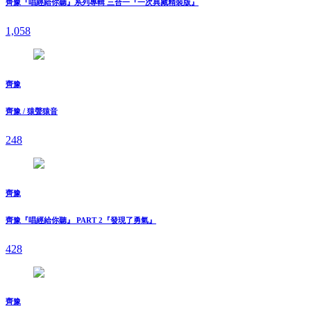
齊豫『唱經給你聽』系列專輯 三合一『一次典藏精裝版』
1,058
齊豫
齊豫 / 猿聲猿音
248
齊豫
齊豫『唱經給你聽』 PART 2『發現了勇氣』
428
齊豫