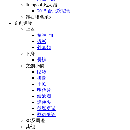
flumpool 凡人譜
2015 台北演唱會
滾石聯名系列
文創選物
上衣
短袖T恤
襯衫
外套類
下身
長褲
文創小物
貼紙
拼圖
手帕
明信片
鑰匙圈
證件夾
益智桌遊
藝術餐瓷
3C及周邊
其他