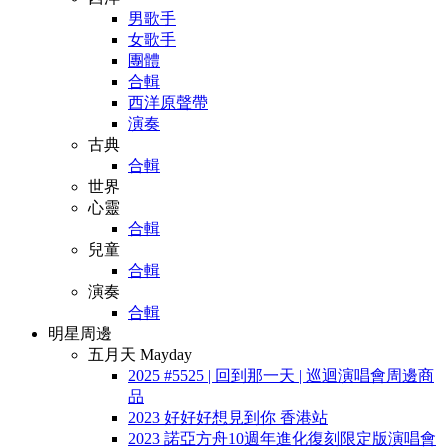
男歌手
女歌手
團體
合輯
西洋原聲帶
演奏
古典
合輯
世界
心靈
合輯
兒童
合輯
演奏
合輯
明星周邊
五月天 Mayday
2025 #5525 | 回到那一天 | 巡迴演唱會周邊商
品
2023 好好好想見到你 香港站
2023 諾亞方舟10週年進化復刻限定版演唱會