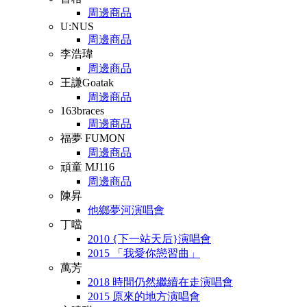
周邊商品
U:NUS
周邊商品
李浩瑋
周邊商品
王謙Goatak
周邊商品
163braces
周邊商品
福夢 FUMON
周邊商品
頑童 MJ116
周邊商品
陳昇
他鄉夢河演唱會
丁噹
2010 {下一站天后}演唱會
2015 「我愛你戀習曲」
萬芳
2018 時間仍然繼續在走演唱會
2015 原來的地方演唱會