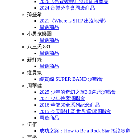
2026《光致蛻變》巡演周邊商品
2024 音樂分享會周邊商品
孫盛希
2021《Where is SHI? 出沒地帶》
周邊商品
小男孩樂團
周邊商品
八三夭 831
周邊商品
蘇打綠
周邊商品
縱貫線
縱貫線 SUPER BAND 演唱會
周華健
2025 少年的奇幻之旅3.0巡迴演唱會
2021 少年俠客演唱會
2016 華健30全系列紀念商品
2015 今天唱什麼 世界巡迴演唱會
周邊商品
伍佰
成功之路：How to Be a Rock Star 搖滾歌劇
曹格