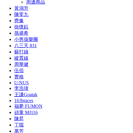
周邊商品
黃鴻升
陳零九
齊豫
徐懷鈺
孫盛希
小男孩樂團
八三夭 831
蘇打綠
縱貫線
周華健
伍佰
曹格
U:NUS
李浩瑋
王謙Goatak
163braces
福夢 FUMON
頑童 MJ116
陳昇
丁噹
萬芳