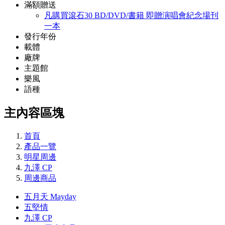
滿額贈送
凡購買滾石30 BD/DVD/書籍 即贈演唱會紀念場刊
一本
發行年份
載體
廠牌
主題館
樂風
語種
主內容區塊
首頁
產品一覽
明星周邊
九澤 CP
周邊商品
五月天 Mayday
五堅情
九澤 CP