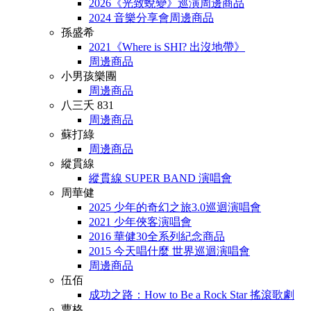
2026《光致蛻變》巡演周邊商品
2024 音樂分享會周邊商品
孫盛希
2021《Where is SHI? 出沒地帶》
周邊商品
小男孩樂團
周邊商品
八三夭 831
周邊商品
蘇打綠
周邊商品
縱貫線
縱貫線 SUPER BAND 演唱會
周華健
2025 少年的奇幻之旅3.0巡迴演唱會
2021 少年俠客演唱會
2016 華健30全系列紀念商品
2015 今天唱什麼 世界巡迴演唱會
周邊商品
伍佰
成功之路：How to Be a Rock Star 搖滾歌劇
曹格