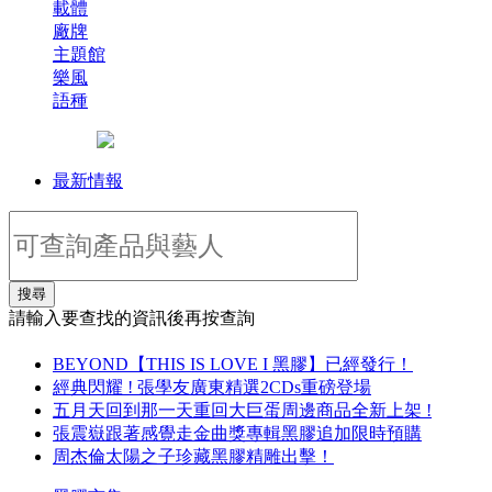
載體
廠牌
主題館
樂風
語種
最新情報
搜尋
請輸入要查找的資訊後再按查詢
BEYOND【THIS IS LOVE I 黑膠】已經發行！
經典閃耀 ! 張學友廣東精選2CDs重磅登場
五月天回到那一天重回大巨蛋周邊商品全新上架 !
張震嶽跟著感覺走金曲獎專輯黑膠追加限時預購
周杰倫太陽之子珍藏黑膠精雕出擊！