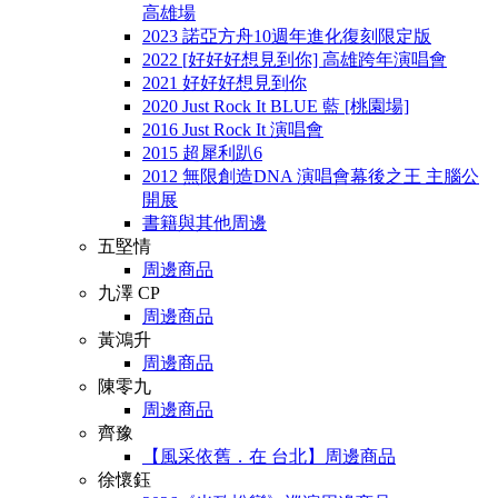
高雄場
2023 諾亞方舟10週年進化復刻限定版
2022 [好好好想見到你] 高雄跨年演唱會
2021 好好好想見到你
2020 Just Rock It BLUE 藍 [桃園場]
2016 Just Rock It 演唱會
2015 超犀利趴6
2012 無限創造DNA 演唱會幕後之王 主腦公
開展
書籍與其他周邊
五堅情
周邊商品
九澤 CP
周邊商品
黃鴻升
周邊商品
陳零九
周邊商品
齊豫
【風采依舊．在 台北】周邊商品
徐懷鈺