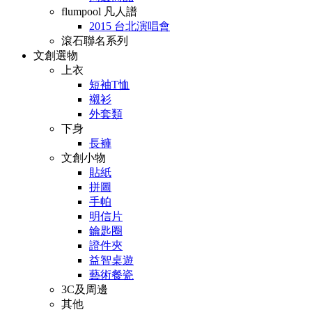
flumpool 凡人譜
2015 台北演唱會
滾石聯名系列
文創選物
上衣
短袖T恤
襯衫
外套類
下身
長褲
文創小物
貼紙
拼圖
手帕
明信片
鑰匙圈
證件夾
益智桌遊
藝術餐瓷
3C及周邊
其他