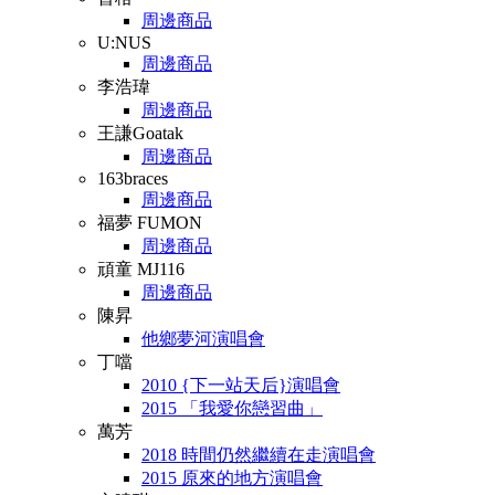
周邊商品
U:NUS
周邊商品
李浩瑋
周邊商品
王謙Goatak
周邊商品
163braces
周邊商品
福夢 FUMON
周邊商品
頑童 MJ116
周邊商品
陳昇
他鄉夢河演唱會
丁噹
2010 {下一站天后}演唱會
2015 「我愛你戀習曲」
萬芳
2018 時間仍然繼續在走演唱會
2015 原來的地方演唱會