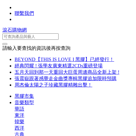
聯繫我們
滾石購物網
請輸入要查找的資訊後再按查詢
BEYOND【THIS IS LOVE I 黑膠】已經發行！
經典閃耀 ! 張學友廣東精選2CDs重磅登場
五月天回到那一天重回大巨蛋周邊商品全新上架 !
張震嶽跟著感覺走金曲獎專輯黑膠追加限時預購
周杰倫太陽之子珍藏黑膠精雕出擊！
黑膠市集
音樂類型
華語
東洋
韓樂
西洋
古典