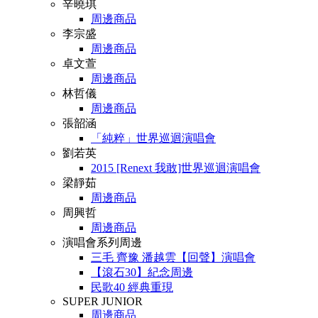
辛曉琪
周邊商品
李宗盛
周邊商品
卓文萱
周邊商品
林哲儀
周邊商品
張韶涵
「純粹」世界巡迴演唱會
劉若英
2015 [Renext 我敢]世界巡迴演唱會
梁靜茹
周邊商品
周興哲
周邊商品
演唱會系列周邊
三毛 齊豫 潘越雲【回聲】演唱會
【滾石30】紀念周邊
民歌40 經典重現
SUPER JUNIOR
周邊商品