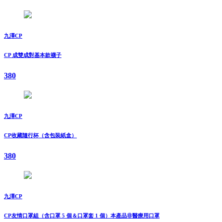
九澤CP
CP 成雙成對基本款襪子
380
九澤CP
CP收藏隨行杯（含包裝紙盒）
380
九澤CP
CP友情口罩組（含口罩 5 個＆口罩套 1 個）本產品非醫療用口罩