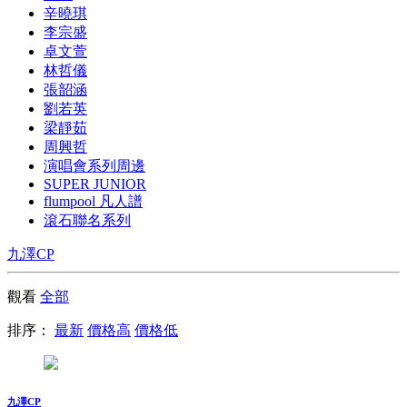
辛曉琪
李宗盛
卓文萱
林哲儀
張韶涵
劉若英
梁靜茹
周興哲
演唱會系列周邊
SUPER JUNIOR
flumpool 凡人譜
滾石聯名系列
九澤CP
觀看
全部
排序：
最新
價格高
價格低
九澤CP