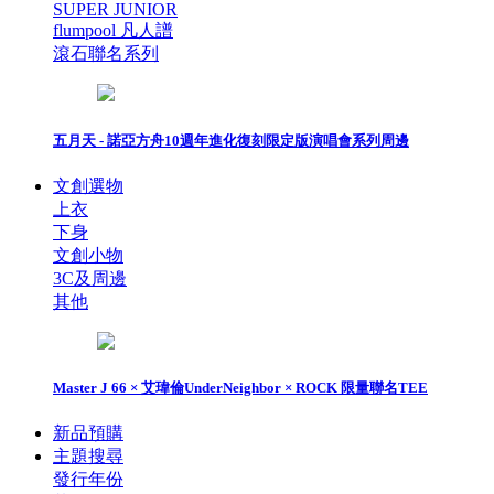
SUPER JUNIOR
flumpool 凡人譜
滾石聯名系列
五月天 - 諾亞方舟10週年進化復刻限定版演唱會系列周邊
文創選物
上衣
下身
文創小物
3C及周邊
其他
Master J 66 × 艾瑋倫UnderNeighbor × ROCK 限量聯名TEE
新品預購
主題搜尋
發行年份