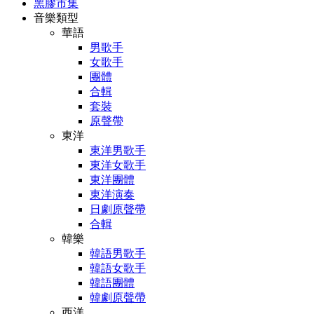
黑膠市集
音樂類型
華語
男歌手
女歌手
團體
合輯
套裝
原聲帶
東洋
東洋男歌手
東洋女歌手
東洋團體
東洋演奏
日劇原聲帶
合輯
韓樂
韓語男歌手
韓語女歌手
韓語團體
韓劇原聲帶
西洋