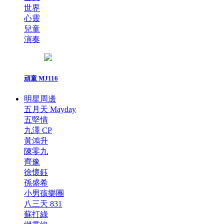
世界
心靈
兒童
演奏
頑童 MJ116
明星周邊
五月天 Mayday
五堅情
九澤 CP
黃鴻升
陳零九
齊豫
徐懷鈺
孫盛希
小男孩樂團
八三夭 831
蘇打綠