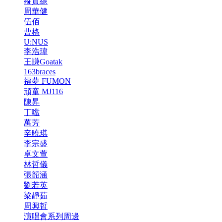
縱貫線
周華健
伍佰
曹格
U:NUS
李浩瑋
王謙Goatak
163braces
福夢 FUMON
頑童 MJ116
陳昇
丁噹
萬芳
辛曉琪
李宗盛
卓文萱
林哲儀
張韶涵
劉若英
梁靜茹
周興哲
演唱會系列周邊