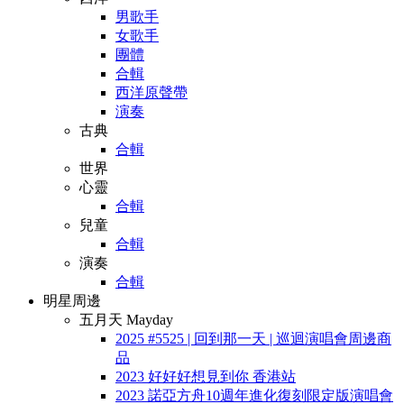
男歌手
女歌手
團體
合輯
西洋原聲帶
演奏
古典
合輯
世界
心靈
合輯
兒童
合輯
演奏
合輯
明星周邊
五月天 Mayday
2025 #5525 | 回到那一天 | 巡迴演唱會周邊商
品
2023 好好好想見到你 香港站
2023 諾亞方舟10週年進化復刻限定版演唱會