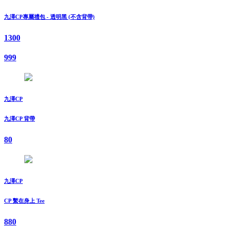
九澤CP專屬禮包 - 透明黑 (不含背帶)
1300
999
九澤CP
九澤CP 背帶
80
九澤CP
CP 繫在身上 Tee
880