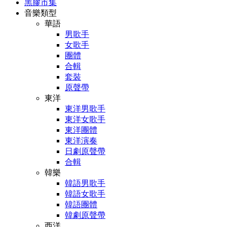
黑膠市集
音樂類型
華語
男歌手
女歌手
團體
合輯
套裝
原聲帶
東洋
東洋男歌手
東洋女歌手
東洋團體
東洋演奏
日劇原聲帶
合輯
韓樂
韓語男歌手
韓語女歌手
韓語團體
韓劇原聲帶
西洋