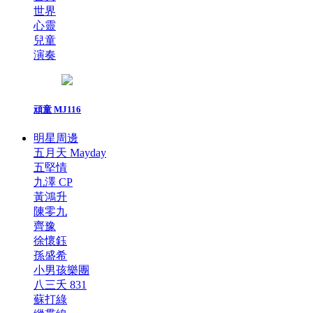
世界
心靈
兒童
演奏
頑童 MJ116
明星周邊
五月天 Mayday
五堅情
九澤 CP
黃鴻升
陳零九
齊豫
徐懷鈺
孫盛希
小男孩樂團
八三夭 831
蘇打綠