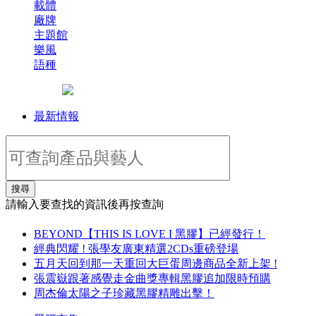
載體
廠牌
主題館
樂風
語種
最新情報
搜尋
請輸入要查找的資訊後再按查詢
BEYOND【THIS IS LOVE I 黑膠】已經發行！
經典閃耀 ! 張學友廣東精選2CDs重磅登場
五月天回到那一天重回大巨蛋周邊商品全新上架 !
張震嶽跟著感覺走金曲獎專輯黑膠追加限時預購
周杰倫太陽之子珍藏黑膠精雕出擊！