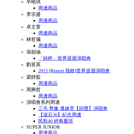
辛曉琪
周邊商品
李宗盛
周邊商品
卓文萱
周邊商品
林哲儀
周邊商品
張韶涵
「純粹」世界巡迴演唱會
劉若英
2015 [Renext 我敢]世界巡迴演唱會
梁靜茹
周邊商品
周興哲
周邊商品
演唱會系列周邊
三毛 齊豫 潘越雲【回聲】演唱會
【滾石30】紀念周邊
民歌40 經典重現
SUPER JUNIOR
周邊商品