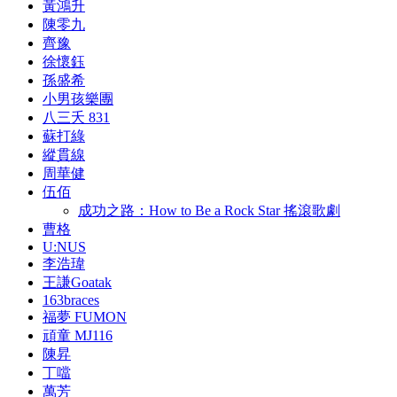
黃鴻升
陳零九
齊豫
徐懷鈺
孫盛希
小男孩樂團
八三夭 831
蘇打綠
縱貫線
周華健
伍佰
成功之路：How to Be a Rock Star 搖滾歌劇
曹格
U:NUS
李浩瑋
王謙Goatak
163braces
福夢 FUMON
頑童 MJ116
陳昇
丁噹
萬芳