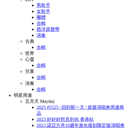
男歌手
女歌手
團體
合輯
西洋原聲帶
演奏
古典
合輯
世界
心靈
合輯
兒童
合輯
演奏
合輯
明星周邊
五月天 Mayday
2025 #5525 | 回到那一天 | 巡迴演唱會周邊商
品
2023 好好好想見到你 香港站
2023 諾亞方舟10週年進化復刻限定版演唱會