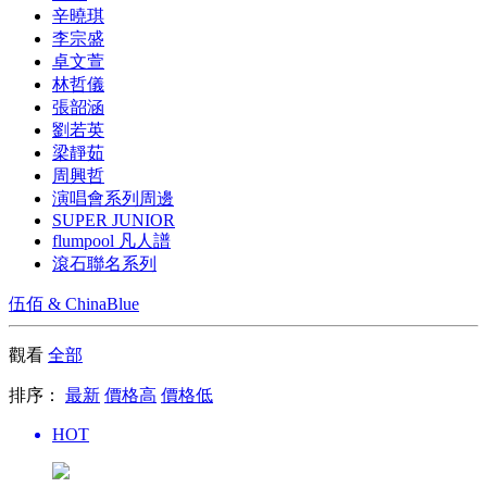
辛曉琪
李宗盛
卓文萱
林哲儀
張韶涵
劉若英
梁靜茹
周興哲
演唱會系列周邊
SUPER JUNIOR
flumpool 凡人譜
滾石聯名系列
伍佰 & ChinaBlue
觀看
全部
排序：
最新
價格高
價格低
HOT