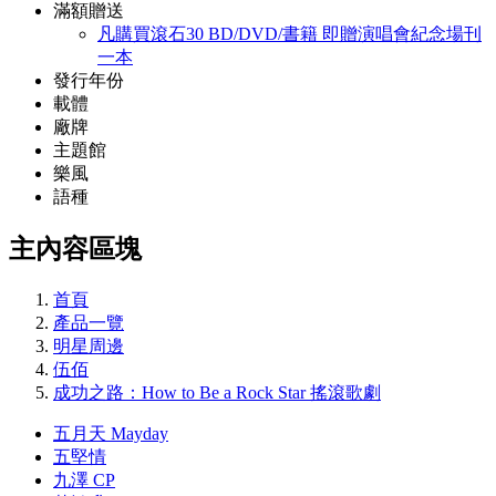
滿額贈送
凡購買滾石30 BD/DVD/書籍 即贈演唱會紀念場刊
一本
發行年份
載體
廠牌
主題館
樂風
語種
主內容區塊
首頁
產品一覽
明星周邊
伍佰
成功之路：How to Be a Rock Star 搖滾歌劇
五月天 Mayday
五堅情
九澤 CP