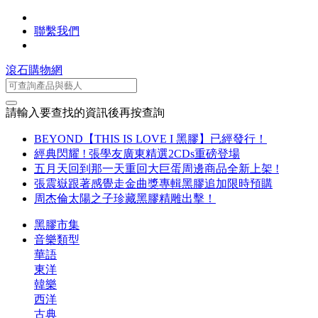
聯繫我們
滾石購物網
請輸入要查找的資訊後再按查詢
BEYOND【THIS IS LOVE I 黑膠】已經發行！
經典閃耀 ! 張學友廣東精選2CDs重磅登場
五月天回到那一天重回大巨蛋周邊商品全新上架 !
張震嶽跟著感覺走金曲獎專輯黑膠追加限時預購
周杰倫太陽之子珍藏黑膠精雕出擊！
黑膠市集
音樂類型
華語
東洋
韓樂
西洋
古典