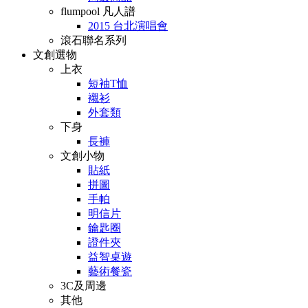
flumpool 凡人譜
2015 台北演唱會
滾石聯名系列
文創選物
上衣
短袖T恤
襯衫
外套類
下身
長褲
文創小物
貼紙
拼圖
手帕
明信片
鑰匙圈
證件夾
益智桌遊
藝術餐瓷
3C及周邊
其他