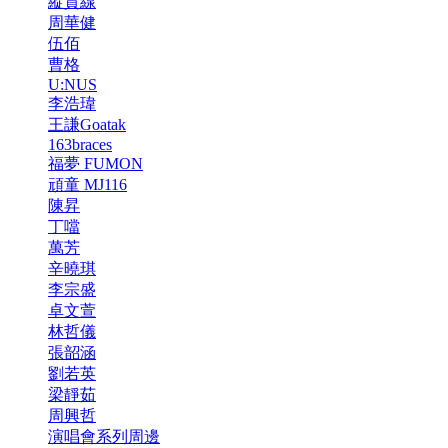
縱貫線
周華健
伍佰
曹格
U:NUS
李浩瑋
王謙Goatak
163braces
福夢 FUMON
頑童 MJ116
陳昇
丁噹
萬芳
辛曉琪
李宗盛
卓文萱
林哲儀
張韶涵
劉若英
梁靜茹
周興哲
演唱會系列周邊