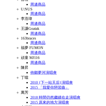
周邊商品
U:NUS
周邊商品
李浩瑋
周邊商品
王謙Goatak
周邊商品
163braces
周邊商品
福夢 FUMON
周邊商品
頑童 MJ116
周邊商品
陳昇
他鄉夢河演唱會
丁噹
2010 {下一站天后}演唱會
2015 「我愛你戀習曲」
萬芳
2018 時間仍然繼續在走演唱會
2015 原來的地方演唱會