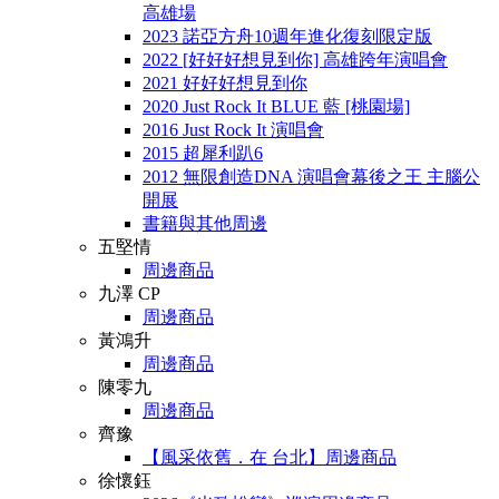
高雄場
2023 諾亞方舟10週年進化復刻限定版
2022 [好好好想見到你] 高雄跨年演唱會
2021 好好好想見到你
2020 Just Rock It BLUE 藍 [桃園場]
2016 Just Rock It 演唱會
2015 超犀利趴6
2012 無限創造DNA 演唱會幕後之王 主腦公
開展
書籍與其他周邊
五堅情
周邊商品
九澤 CP
周邊商品
黃鴻升
周邊商品
陳零九
周邊商品
齊豫
【風采依舊．在 台北】周邊商品
徐懷鈺