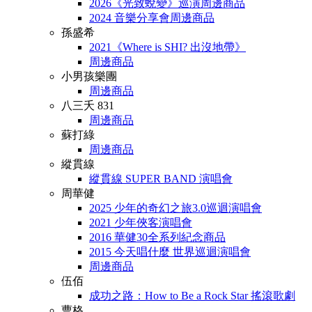
2026《光致蛻變》巡演周邊商品
2024 音樂分享會周邊商品
孫盛希
2021《Where is SHI? 出沒地帶》
周邊商品
小男孩樂團
周邊商品
八三夭 831
周邊商品
蘇打綠
周邊商品
縱貫線
縱貫線 SUPER BAND 演唱會
周華健
2025 少年的奇幻之旅3.0巡迴演唱會
2021 少年俠客演唱會
2016 華健30全系列紀念商品
2015 今天唱什麼 世界巡迴演唱會
周邊商品
伍佰
成功之路：How to Be a Rock Star 搖滾歌劇
曹格