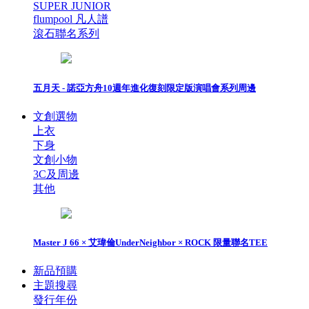
SUPER JUNIOR
flumpool 凡人譜
滾石聯名系列
五月天 - 諾亞方舟10週年進化復刻限定版演唱會系列周邊
文創選物
上衣
下身
文創小物
3C及周邊
其他
Master J 66 × 艾瑋倫UnderNeighbor × ROCK 限量聯名TEE
新品預購
主題搜尋
發行年份