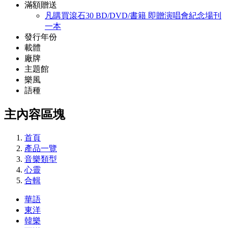
滿額贈送
凡購買滾石30 BD/DVD/書籍 即贈演唱會紀念場刊
一本
發行年份
載體
廠牌
主題館
樂風
語種
主內容區塊
首頁
產品一覽
音樂類型
心靈
合輯
華語
東洋
韓樂