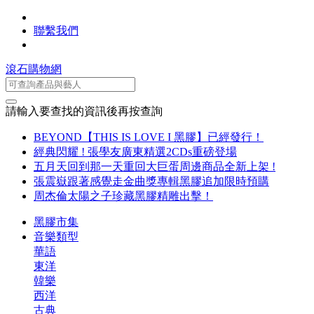
聯繫我們
滾石購物網
請輸入要查找的資訊後再按查詢
BEYOND【THIS IS LOVE I 黑膠】已經發行！
經典閃耀 ! 張學友廣東精選2CDs重磅登場
五月天回到那一天重回大巨蛋周邊商品全新上架 !
張震嶽跟著感覺走金曲獎專輯黑膠追加限時預購
周杰倫太陽之子珍藏黑膠精雕出擊！
黑膠市集
音樂類型
華語
東洋
韓樂
西洋
古典