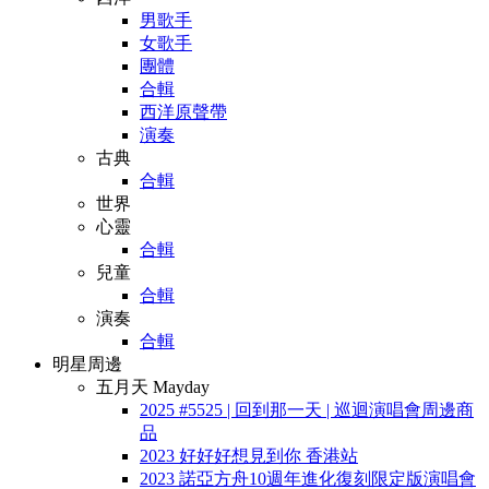
男歌手
女歌手
團體
合輯
西洋原聲帶
演奏
古典
合輯
世界
心靈
合輯
兒童
合輯
演奏
合輯
明星周邊
五月天 Mayday
2025 #5525 | 回到那一天 | 巡迴演唱會周邊商
品
2023 好好好想見到你 香港站
2023 諾亞方舟10週年進化復刻限定版演唱會