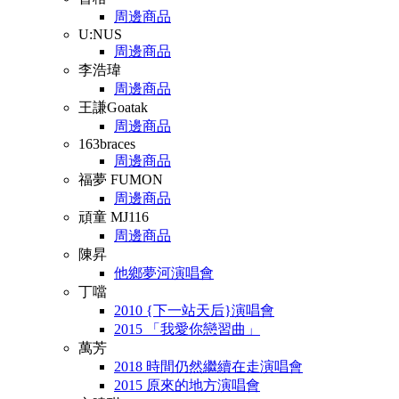
周邊商品
U:NUS
周邊商品
李浩瑋
周邊商品
王謙Goatak
周邊商品
163braces
周邊商品
福夢 FUMON
周邊商品
頑童 MJ116
周邊商品
陳昇
他鄉夢河演唱會
丁噹
2010 {下一站天后}演唱會
2015 「我愛你戀習曲」
萬芳
2018 時間仍然繼續在走演唱會
2015 原來的地方演唱會