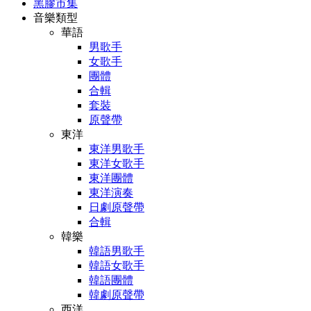
黑膠市集
音樂類型
華語
男歌手
女歌手
團體
合輯
套裝
原聲帶
東洋
東洋男歌手
東洋女歌手
東洋團體
東洋演奏
日劇原聲帶
合輯
韓樂
韓語男歌手
韓語女歌手
韓語團體
韓劇原聲帶
西洋