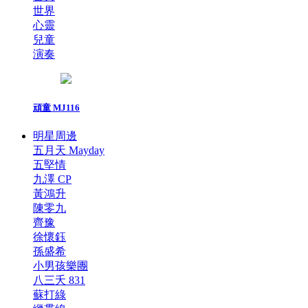
世界
心靈
兒童
演奏
頑童 MJ116
明星周邊
五月天 Mayday
五堅情
九澤 CP
黃鴻升
陳零九
齊豫
徐懷鈺
孫盛希
小男孩樂團
八三夭 831
蘇打綠