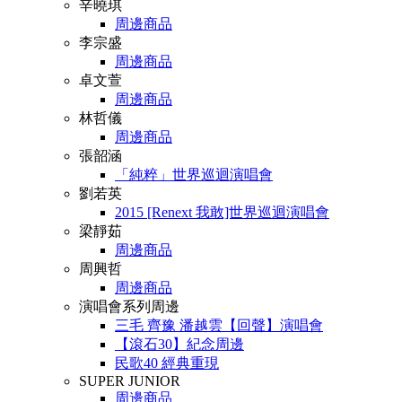
辛曉琪
周邊商品
李宗盛
周邊商品
卓文萱
周邊商品
林哲儀
周邊商品
張韶涵
「純粹」世界巡迴演唱會
劉若英
2015 [Renext 我敢]世界巡迴演唱會
梁靜茹
周邊商品
周興哲
周邊商品
演唱會系列周邊
三毛 齊豫 潘越雲【回聲】演唱會
【滾石30】紀念周邊
民歌40 經典重現
SUPER JUNIOR
周邊商品