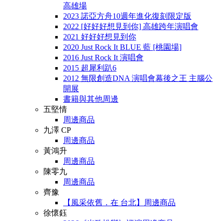
高雄場
2023 諾亞方舟10週年進化復刻限定版
2022 [好好好想見到你] 高雄跨年演唱會
2021 好好好想見到你
2020 Just Rock It BLUE 藍 [桃園場]
2016 Just Rock It 演唱會
2015 超犀利趴6
2012 無限創造DNA 演唱會幕後之王 主腦公
開展
書籍與其他周邊
五堅情
周邊商品
九澤 CP
周邊商品
黃鴻升
周邊商品
陳零九
周邊商品
齊豫
【風采依舊．在 台北】周邊商品
徐懷鈺