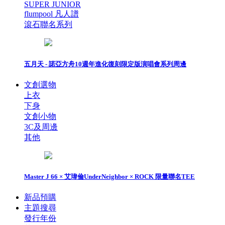
SUPER JUNIOR
flumpool 凡人譜
滾石聯名系列
五月天 - 諾亞方舟10週年進化復刻限定版演唱會系列周邊
文創選物
上衣
下身
文創小物
3C及周邊
其他
Master J 66 × 艾瑋倫UnderNeighbor × ROCK 限量聯名TEE
新品預購
主題搜尋
發行年份