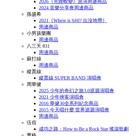
2026《光致蛻變》巡演周邊商品
2024 音樂分享會周邊商品
孫盛希
2021《Where is SHI? 出沒地帶》
周邊商品
小男孩樂團
周邊商品
八三夭 831
周邊商品
蘇打綠
周邊商品
縱貫線
縱貫線 SUPER BAND 演唱會
周華健
2025 少年的奇幻之旅3.0巡迴演唱會
2021 少年俠客演唱會
2016 華健30全系列紀念商品
2015 今天唱什麼 世界巡迴演唱會
周邊商品
伍佰
成功之路：How to Be a Rock Star 搖滾歌劇
曹格