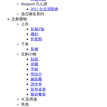
flumpool 凡人譜
2015 台北演唱會
滾石聯名系列
文創選物
上衣
短袖T恤
襯衫
外套類
下身
長褲
文創小物
貼紙
拼圖
手帕
明信片
鑰匙圈
證件夾
益智桌遊
藝術餐瓷
3C及周邊
其他