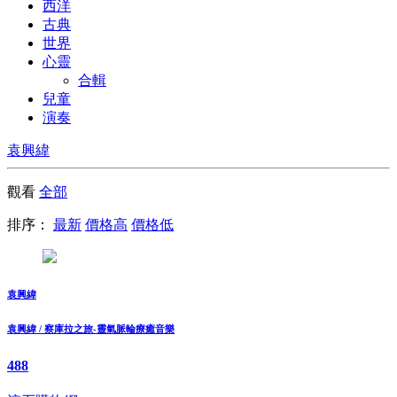
西洋
古典
世界
心靈
合輯
兒童
演奏
袁興緯
觀看
全部
排序：
最新
價格高
價格低
袁興緯
袁興緯 / 察庫拉之旅-靈氣脈輪療癒音樂
488