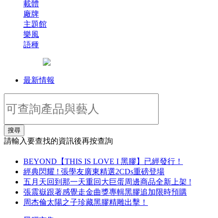
載體
廠牌
主題館
樂風
語種
最新情報
搜尋
請輸入要查找的資訊後再按查詢
BEYOND【THIS IS LOVE I 黑膠】已經發行！
經典閃耀 ! 張學友廣東精選2CDs重磅登場
五月天回到那一天重回大巨蛋周邊商品全新上架 !
張震嶽跟著感覺走金曲獎專輯黑膠追加限時預購
周杰倫太陽之子珍藏黑膠精雕出擊！