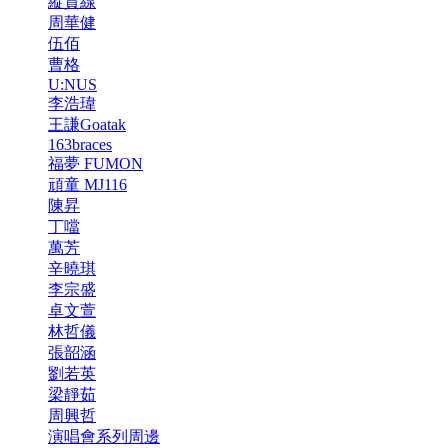
縱貫線
周華健
伍佰
曹格
U:NUS
李浩瑋
王謙Goatak
163braces
福夢 FUMON
頑童 MJ116
陳昇
丁噹
萬芳
辛曉琪
李宗盛
卓文萱
林哲儀
張韶涵
劉若英
梁靜茹
周興哲
演唱會系列周邊