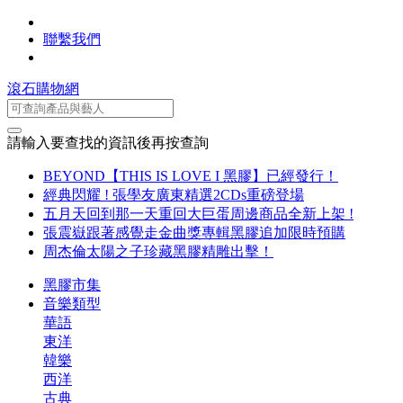
聯繫我們
滾石購物網
請輸入要查找的資訊後再按查詢
BEYOND【THIS IS LOVE I 黑膠】已經發行！
經典閃耀 ! 張學友廣東精選2CDs重磅登場
五月天回到那一天重回大巨蛋周邊商品全新上架 !
張震嶽跟著感覺走金曲獎專輯黑膠追加限時預購
周杰倫太陽之子珍藏黑膠精雕出擊！
黑膠市集
音樂類型
華語
東洋
韓樂
西洋
古典