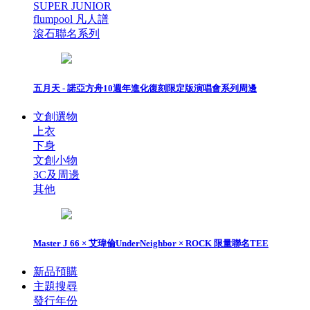
SUPER JUNIOR
flumpool 凡人譜
滾石聯名系列
五月天 - 諾亞方舟10週年進化復刻限定版演唱會系列周邊
文創選物
上衣
下身
文創小物
3C及周邊
其他
Master J 66 × 艾瑋倫UnderNeighbor × ROCK 限量聯名TEE
新品預購
主題搜尋
發行年份