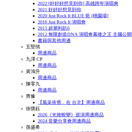
2022 [好好好想見到你] 高雄跨年演唱會
2021 好好好想見到你
2020 Just Rock It BLUE 藍 [桃園場]
2016 Just Rock It 演唱會
2015 超犀利趴6
2012 無限創造DNA 演唱會幕後之王 主腦公
書籍與其他周邊
五堅情
周邊商品
九澤 CP
周邊商品
黃鴻升
周邊商品
陳零九
周邊商品
齊豫
【風采依舊．在 台北】周邊商品
徐懷鈺
2026《光致蛻變》巡演周邊商品
2024 音樂分享會周邊商品
孫盛希