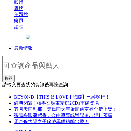
載體
廠牌
主題館
樂風
語種
最新情報
搜尋
請輸入要查找的資訊後再按查詢
BEYOND【THIS IS LOVE I 黑膠】已經發行！
經典閃耀 ! 張學友廣東精選2CDs重磅登場
五月天回到那一天重回大巨蛋周邊商品全新上架 !
張震嶽跟著感覺走金曲獎專輯黑膠追加限時預購
周杰倫太陽之子珍藏黑膠精雕出擊！