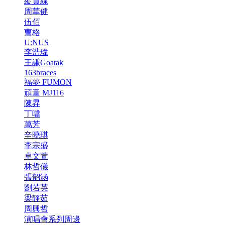
縱貫線
周華健
伍佰
曹格
U:NUS
李浩瑋
王謙Goatak
163braces
福夢 FUMON
頑童 MJ116
陳昇
丁噹
萬芳
辛曉琪
李宗盛
卓文萱
林哲儀
張韶涵
劉若英
梁靜茹
周興哲
演唱會系列周邊