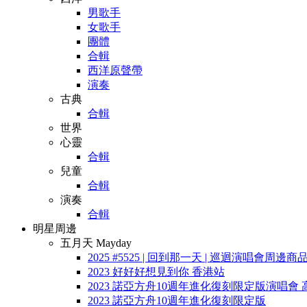
男歌手
女歌手
團體
合輯
西洋原聲帶
演奏
古典
合輯
世界
心靈
合輯
兒童
合輯
演奏
合輯
明星周邊
五月天 Mayday
2025 #5525 | 回到那一天 | 巡迴演唱會周邊商
2023 好好好想見到你 香港站
2023 諾亞方舟10週年進化復刻限定版演唱會 
2023 諾亞方舟10週年進化復刻限定版