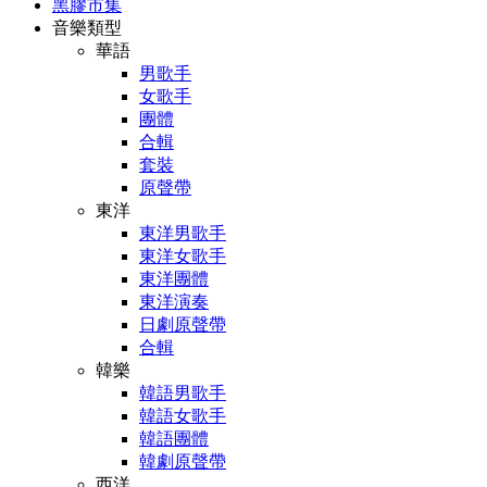
黑膠市集
音樂類型
華語
男歌手
女歌手
團體
合輯
套裝
原聲帶
東洋
東洋男歌手
東洋女歌手
東洋團體
東洋演奏
日劇原聲帶
合輯
韓樂
韓語男歌手
韓語女歌手
韓語團體
韓劇原聲帶
西洋