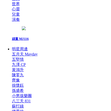
世界
心靈
兒童
演奏
頑童 MJ116
明星周邊
五月天 Mayday
五堅情
九澤 CP
黃鴻升
陳零九
齊豫
徐懷鈺
孫盛希
小男孩樂團
八三夭 831
蘇打綠