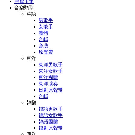
黑膠市集
音樂類型
華語
男歌手
女歌手
團體
合輯
套裝
原聲帶
東洋
東洋男歌手
東洋女歌手
東洋團體
東洋演奏
日劇原聲帶
合輯
韓樂
韓語男歌手
韓語女歌手
韓語團體
韓劇原聲帶
西洋