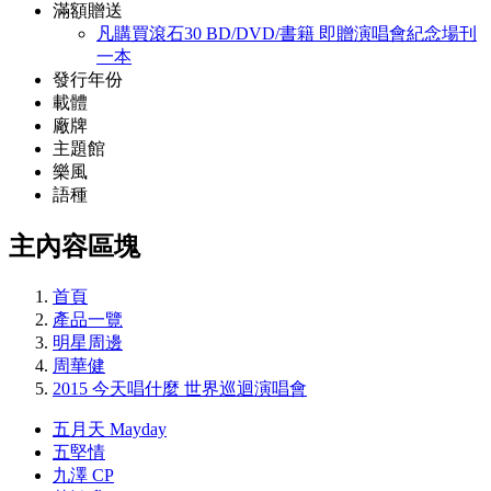
滿額贈送
凡購買滾石30 BD/DVD/書籍 即贈演唱會紀念場刊
一本
發行年份
載體
廠牌
主題館
樂風
語種
主內容區塊
首頁
產品一覽
明星周邊
周華健
2015 今天唱什麼 世界巡迴演唱會
五月天 Mayday
五堅情
九澤 CP