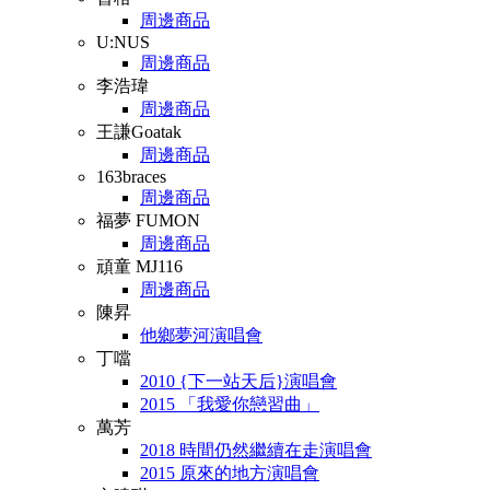
周邊商品
U:NUS
周邊商品
李浩瑋
周邊商品
王謙Goatak
周邊商品
163braces
周邊商品
福夢 FUMON
周邊商品
頑童 MJ116
周邊商品
陳昇
他鄉夢河演唱會
丁噹
2010 {下一站天后}演唱會
2015 「我愛你戀習曲」
萬芳
2018 時間仍然繼續在走演唱會
2015 原來的地方演唱會