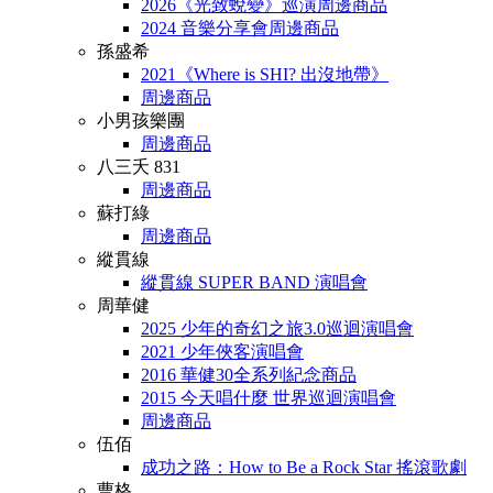
2026《光致蛻變》巡演周邊商品
2024 音樂分享會周邊商品
孫盛希
2021《Where is SHI? 出沒地帶》
周邊商品
小男孩樂團
周邊商品
八三夭 831
周邊商品
蘇打綠
周邊商品
縱貫線
縱貫線 SUPER BAND 演唱會
周華健
2025 少年的奇幻之旅3.0巡迴演唱會
2021 少年俠客演唱會
2016 華健30全系列紀念商品
2015 今天唱什麼 世界巡迴演唱會
周邊商品
伍佰
成功之路：How to Be a Rock Star 搖滾歌劇
曹格