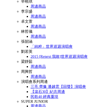
辛曉琪
周邊商品
李宗盛
周邊商品
卓文萱
周邊商品
林哲儀
周邊商品
張韶涵
「純粹」世界巡迴演唱會
劉若英
2015 [Renext 我敢]世界巡迴演唱會
梁靜茹
周邊商品
周興哲
周邊商品
演唱會系列周邊
三毛 齊豫 潘越雲【回聲】演唱會
【滾石30】紀念周邊
民歌40 經典重現
SUPER JUNIOR
周邊商品