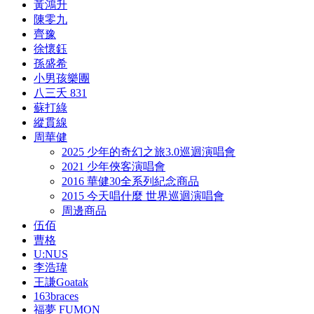
黃鴻升
陳零九
齊豫
徐懷鈺
孫盛希
小男孩樂團
八三夭 831
蘇打綠
縱貫線
周華健
2025 少年的奇幻之旅3.0巡迴演唱會
2021 少年俠客演唱會
2016 華健30全系列紀念商品
2015 今天唱什麼 世界巡迴演唱會
周邊商品
伍佰
曹格
U:NUS
李浩瑋
王謙Goatak
163braces
福夢 FUMON