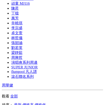
頑童 MJ116
陳昇
丁噹
萬芳
辛曉琪
李宗盛
卓文萱
林哲儀
張韶涵
劉若英
梁靜茹
周興哲
演唱會系列周邊
SUPER JUNIOR
flumpool 凡人譜
滾石聯名系列
周華健
觀看
全部
排序：
最新
價格高
價格低