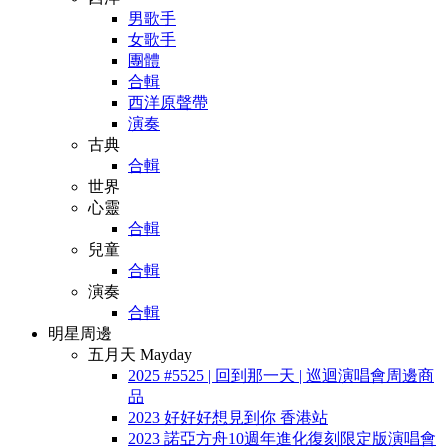
男歌手
女歌手
團體
合輯
西洋原聲帶
演奏
古典
合輯
世界
心靈
合輯
兒童
合輯
演奏
合輯
明星周邊
五月天 Mayday
2025 #5525 | 回到那一天 | 巡迴演唱會周邊商
品
2023 好好好想見到你 香港站
2023 諾亞方舟10週年進化復刻限定版演唱會