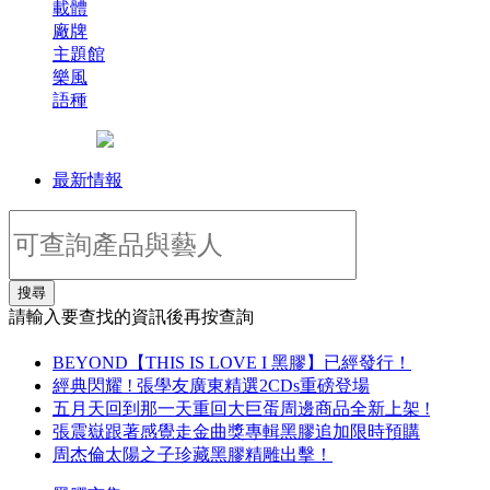
載體
廠牌
主題館
樂風
語種
最新情報
搜尋
請輸入要查找的資訊後再按查詢
BEYOND【THIS IS LOVE I 黑膠】已經發行！
經典閃耀 ! 張學友廣東精選2CDs重磅登場
五月天回到那一天重回大巨蛋周邊商品全新上架 !
張震嶽跟著感覺走金曲獎專輯黑膠追加限時預購
周杰倫太陽之子珍藏黑膠精雕出擊！