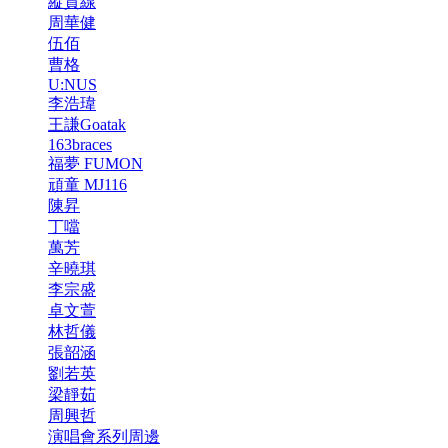
縱貫線
周華健
伍佰
曹格
U:NUS
李浩瑋
王謙Goatak
163braces
福夢 FUMON
頑童 MJ116
陳昇
丁噹
萬芳
辛曉琪
李宗盛
卓文萱
林哲儀
張韶涵
劉若英
梁靜茹
周興哲
演唱會系列周邊