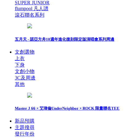
SUPER JUNIOR
flumpool 凡人譜
滾石聯名系列
五月天 - 諾亞方舟10週年進化復刻限定版演唱會系列周邊
文創選物
上衣
下身
文創小物
3C及周邊
其他
Master J 66 × 艾瑋倫UnderNeighbor × ROCK 限量聯名TEE
新品預購
主題搜尋
發行年份