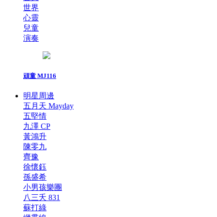
世界
心靈
兒童
演奏
頑童 MJ116
明星周邊
五月天 Mayday
五堅情
九澤 CP
黃鴻升
陳零九
齊豫
徐懷鈺
孫盛希
小男孩樂團
八三夭 831
蘇打綠