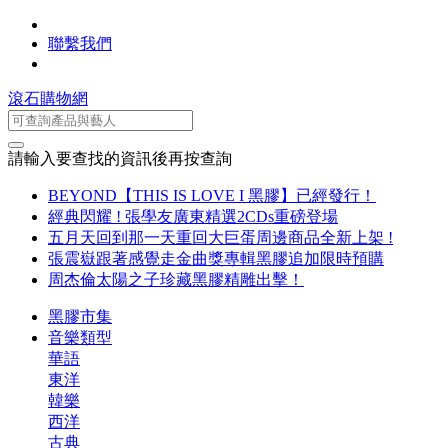
聯繫我們
滾石購物網
請輸入要查找的資訊後再按查詢
BEYOND【THIS IS LOVE I 黑膠】已經發行！
經典閃耀 ! 張學友廣東精選2CDs重磅登場
五月天回到那一天重回大巨蛋周邊商品全新上架 !
張震嶽跟著感覺走金曲獎專輯黑膠追加限時預購
周杰倫太陽之子珍藏黑膠精雕出擊！
黑膠市集
音樂類型
華語
東洋
韓樂
西洋
古典