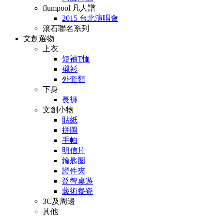
flumpool 凡人譜
2015 台北演唱會
滾石聯名系列
文創選物
上衣
短袖T恤
襯衫
外套類
下身
長褲
文創小物
貼紙
拼圖
手帕
明信片
鑰匙圈
證件夾
益智桌遊
藝術餐瓷
3C及周邊
其他