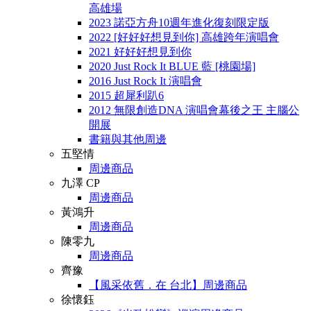
高雄場
2023 諾亞方舟10週年進化復刻限定版
2022 [好好好想見到你] 高雄跨年演唱會
2021 好好好想見到你
2020 Just Rock It BLUE 藍 [桃園場]
2016 Just Rock It 演唱會
2015 超犀利趴6
2012 無限創造DNA 演唱會幕後之王 主腦公
開展
書籍與其他周邊
五堅情
周邊商品
九澤 CP
周邊商品
黃鴻升
周邊商品
陳零九
周邊商品
齊豫
【風采依舊．在 台北】周邊商品
徐懷鈺