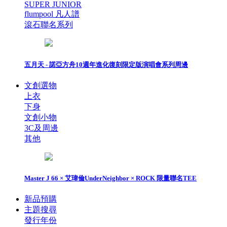
SUPER JUNIOR
flumpool 凡人譜
滾石聯名系列
五月天 - 諾亞方舟10週年進化復刻限定版演唱會系列周邊
文創選物
上衣
下身
文創小物
3C及周邊
其他
Master J 66 × 艾瑋倫UnderNeighbor × ROCK 限量聯名TEE
新品預購
主題搜尋
發行年份