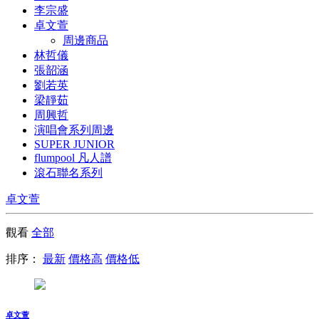
李宗盛
卓文萱
周邊商品
林哲儀
張韶涵
劉若英
梁靜茹
周興哲
演唱會系列周邊
SUPER JUNIOR
flumpool 凡人譜
滾石聯名系列
卓文萱
觀看
全部
排序：
最新
價格高
價格低
卓文萱