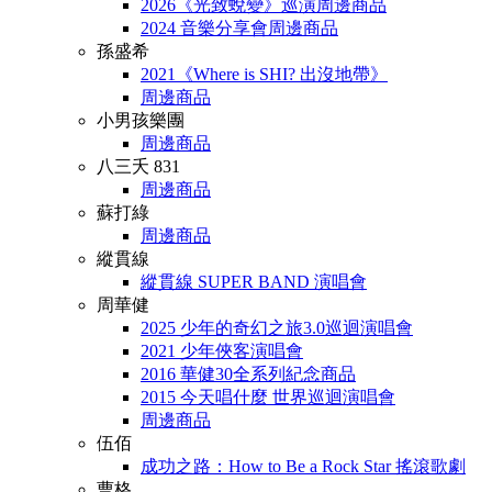
2026《光致蛻變》巡演周邊商品
2024 音樂分享會周邊商品
孫盛希
2021《Where is SHI? 出沒地帶》
周邊商品
小男孩樂團
周邊商品
八三夭 831
周邊商品
蘇打綠
周邊商品
縱貫線
縱貫線 SUPER BAND 演唱會
周華健
2025 少年的奇幻之旅3.0巡迴演唱會
2021 少年俠客演唱會
2016 華健30全系列紀念商品
2015 今天唱什麼 世界巡迴演唱會
周邊商品
伍佰
成功之路：How to Be a Rock Star 搖滾歌劇
曹格