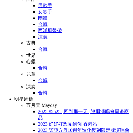
男歌手
女歌手
團體
合輯
西洋原聲帶
演奏
古典
合輯
世界
心靈
合輯
兒童
合輯
演奏
合輯
明星周邊
五月天 Mayday
2025 #5525 | 回到那一天 | 巡迴演唱會周邊商
品
2023 好好好想見到你 香港站
2023 諾亞方舟10週年進化復刻限定版演唱會