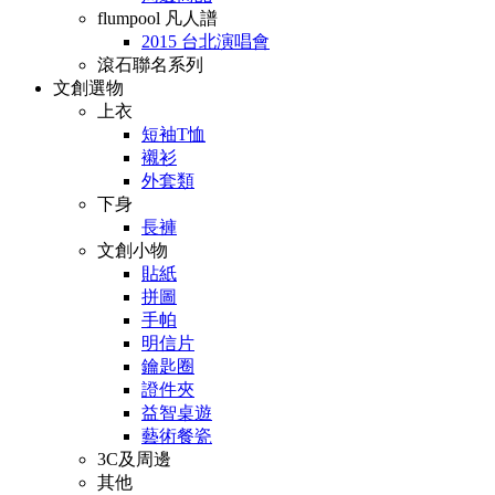
flumpool 凡人譜
2015 台北演唱會
滾石聯名系列
文創選物
上衣
短袖T恤
襯衫
外套類
下身
長褲
文創小物
貼紙
拼圖
手帕
明信片
鑰匙圈
證件夾
益智桌遊
藝術餐瓷
3C及周邊
其他