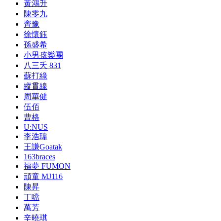
黃鴻升
陳零九
齊豫
徐懷鈺
孫盛希
小男孩樂團
八三夭 831
蘇打綠
縱貫線
周華健
伍佰
曹格
U:NUS
李浩瑋
王謙Goatak
163braces
福夢 FUMON
頑童 MJ116
陳昇
丁噹
萬芳
辛曉琪