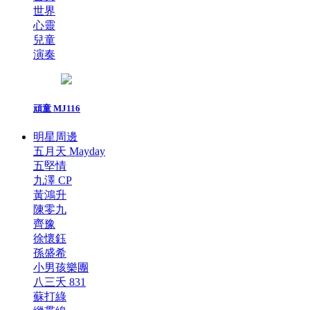
世界
心靈
兒童
演奏
頑童 MJ116
明星周邊
五月天 Mayday
五堅情
九澤 CP
黃鴻升
陳零九
齊豫
徐懷鈺
孫盛希
小男孩樂團
八三夭 831
蘇打綠