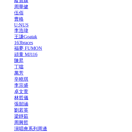
縱貫線
周華健
伍佰
曹格
U:NUS
李浩瑋
王謙Goatak
163braces
福夢 FUMON
頑童 MJ116
陳昇
丁噹
萬芳
辛曉琪
李宗盛
卓文萱
林哲儀
張韶涵
劉若英
梁靜茹
周興哲
演唱會系列周邊