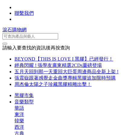
聯繫我們
滾石購物網
請輸入要查找的資訊後再按查詢
BEYOND【THIS IS LOVE I 黑膠】已經發行！
經典閃耀 ! 張學友廣東精選2CDs重磅登場
五月天回到那一天重回大巨蛋周邊商品全新上架 !
張震嶽跟著感覺走金曲獎專輯黑膠追加限時預購
周杰倫太陽之子珍藏黑膠精雕出擊！
黑膠市集
音樂類型
華語
東洋
韓樂
西洋
古典