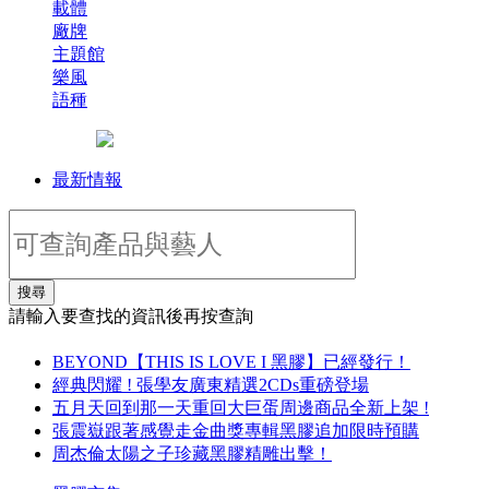
載體
廠牌
主題館
樂風
語種
最新情報
搜尋
請輸入要查找的資訊後再按查詢
BEYOND【THIS IS LOVE I 黑膠】已經發行！
經典閃耀 ! 張學友廣東精選2CDs重磅登場
五月天回到那一天重回大巨蛋周邊商品全新上架 !
張震嶽跟著感覺走金曲獎專輯黑膠追加限時預購
周杰倫太陽之子珍藏黑膠精雕出擊！