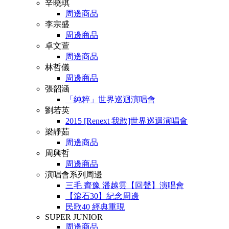
辛曉琪
周邊商品
李宗盛
周邊商品
卓文萱
周邊商品
林哲儀
周邊商品
張韶涵
「純粹」世界巡迴演唱會
劉若英
2015 [Renext 我敢]世界巡迴演唱會
梁靜茹
周邊商品
周興哲
周邊商品
演唱會系列周邊
三毛 齊豫 潘越雲【回聲】演唱會
【滾石30】紀念周邊
民歌40 經典重現
SUPER JUNIOR
周邊商品