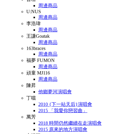
周邊商品
U:NUS
周邊商品
李浩瑋
周邊商品
王謙Goatak
周邊商品
163braces
周邊商品
福夢 FUMON
周邊商品
頑童 MJ116
周邊商品
陳昇
他鄉夢河演唱會
丁噹
2010 {下一站天后}演唱會
2015 「我愛你戀習曲」
萬芳
2018 時間仍然繼續在走演唱會
2015 原來的地方演唱會