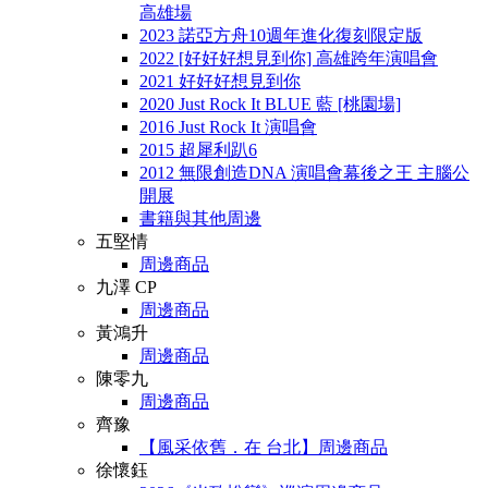
高雄場
2023 諾亞方舟10週年進化復刻限定版
2022 [好好好想見到你] 高雄跨年演唱會
2021 好好好想見到你
2020 Just Rock It BLUE 藍 [桃園場]
2016 Just Rock It 演唱會
2015 超犀利趴6
2012 無限創造DNA 演唱會幕後之王 主腦公
開展
書籍與其他周邊
五堅情
周邊商品
九澤 CP
周邊商品
黃鴻升
周邊商品
陳零九
周邊商品
齊豫
【風采依舊．在 台北】周邊商品
徐懷鈺