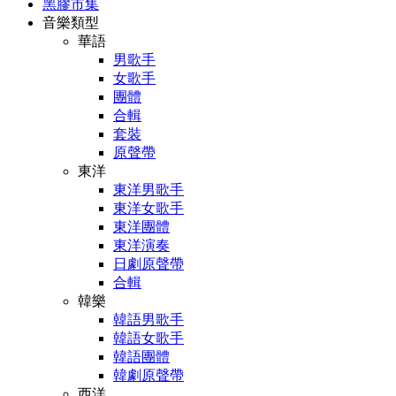
黑膠市集
音樂類型
華語
男歌手
女歌手
團體
合輯
套裝
原聲帶
東洋
東洋男歌手
東洋女歌手
東洋團體
東洋演奏
日劇原聲帶
合輯
韓樂
韓語男歌手
韓語女歌手
韓語團體
韓劇原聲帶
西洋