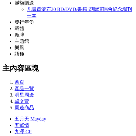
滿額贈送
凡購買滾石30 BD/DVD/書籍 即贈演唱會紀念場刊
一本
發行年份
載體
廠牌
主題館
樂風
語種
主內容區塊
首頁
產品一覽
明星周邊
卓文萱
周邊商品
五月天 Mayday
五堅情
九澤 CP