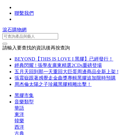
聯繫我們
滾石購物網
請輸入要查找的資訊後再按查詢
BEYOND【THIS IS LOVE I 黑膠】已經發行！
經典閃耀 ! 張學友廣東精選2CDs重磅登場
五月天回到那一天重回大巨蛋周邊商品全新上架 !
張震嶽跟著感覺走金曲獎專輯黑膠追加限時預購
周杰倫太陽之子珍藏黑膠精雕出擊！
黑膠市集
音樂類型
華語
東洋
韓樂
西洋
古典