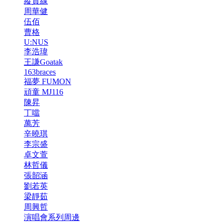
縱貫線
周華健
伍佰
曹格
U:NUS
李浩瑋
王謙Goatak
163braces
福夢 FUMON
頑童 MJ116
陳昇
丁噹
萬芳
辛曉琪
李宗盛
卓文萱
林哲儀
張韶涵
劉若英
梁靜茹
周興哲
演唱會系列周邊