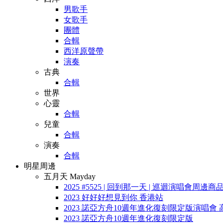
男歌手
女歌手
團體
合輯
西洋原聲帶
演奏
古典
合輯
世界
心靈
合輯
兒童
合輯
演奏
合輯
明星周邊
五月天 Mayday
2025 #5525 | 回到那一天 | 巡迴演唱會周邊商
2023 好好好想見到你 香港站
2023 諾亞方舟10週年進化復刻限定版演唱會 
2023 諾亞方舟10週年進化復刻限定版