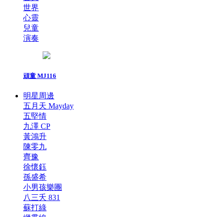
世界
心靈
兒童
演奏
頑童 MJ116
明星周邊
五月天 Mayday
五堅情
九澤 CP
黃鴻升
陳零九
齊豫
徐懷鈺
孫盛希
小男孩樂團
八三夭 831
蘇打綠