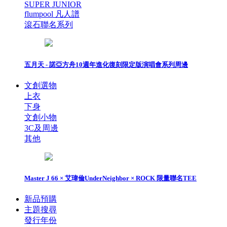
SUPER JUNIOR
flumpool 凡人譜
滾石聯名系列
五月天 - 諾亞方舟10週年進化復刻限定版演唱會系列周邊
文創選物
上衣
下身
文創小物
3C及周邊
其他
Master J 66 × 艾瑋倫UnderNeighbor × ROCK 限量聯名TEE
新品預購
主題搜尋
發行年份