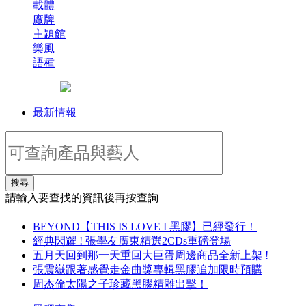
載體
廠牌
主題館
樂風
語種
最新情報
搜尋
請輸入要查找的資訊後再按查詢
BEYOND【THIS IS LOVE I 黑膠】已經發行！
經典閃耀 ! 張學友廣東精選2CDs重磅登場
五月天回到那一天重回大巨蛋周邊商品全新上架 !
張震嶽跟著感覺走金曲獎專輯黑膠追加限時預購
周杰倫太陽之子珍藏黑膠精雕出擊！