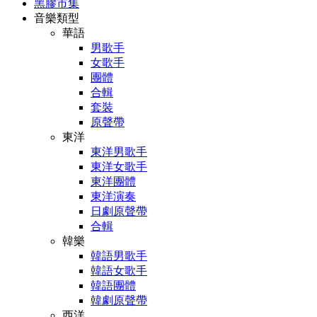
黑膠市集
音樂類型
華語
男歌手
女歌手
團體
合輯
套裝
原聲帶
東洋
東洋男歌手
東洋女歌手
東洋團體
東洋演奏
日劇原聲帶
合輯
韓樂
韓語男歌手
韓語女歌手
韓語團體
韓劇原聲帶
西洋