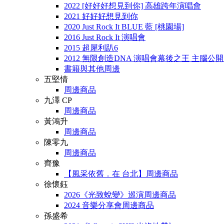
2022 [好好好想見到你] 高雄跨年演唱會
2021 好好好想見到你
2020 Just Rock It BLUE 藍 [桃園場]
2016 Just Rock It 演唱會
2015 超犀利趴6
2012 無限創造DNA 演唱會幕後之王 主腦公
書籍與其他周邊
五堅情
周邊商品
九澤 CP
周邊商品
黃鴻升
周邊商品
陳零九
周邊商品
齊豫
【風采依舊．在 台北】周邊商品
徐懷鈺
2026《光致蛻變》巡演周邊商品
2024 音樂分享會周邊商品
孫盛希