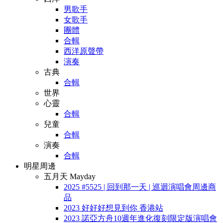
男歌手
女歌手
團體
合輯
西洋原聲帶
演奏
古典
合輯
世界
心靈
合輯
兒童
合輯
演奏
合輯
明星周邊
五月天 Mayday
2025 #5525 | 回到那一天 | 巡迴演唱會周邊商
品
2023 好好好想見到你 香港站
2023 諾亞方舟10週年進化復刻限定版演唱會