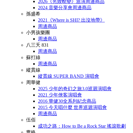
2026《光致蛻變》巡演周邊商品
2024 音樂分享會周邊商品
孫盛希
2021《Where is SHI? 出沒地帶》
周邊商品
小男孩樂團
周邊商品
八三夭 831
周邊商品
蘇打綠
周邊商品
縱貫線
縱貫線 SUPER BAND 演唱會
周華健
2025 少年的奇幻之旅3.0巡迴演唱會
2021 少年俠客演唱會
2016 華健30全系列紀念商品
2015 今天唱什麼 世界巡迴演唱會
周邊商品
伍佰
成功之路：How to Be a Rock Star 搖滾歌劇
曹格