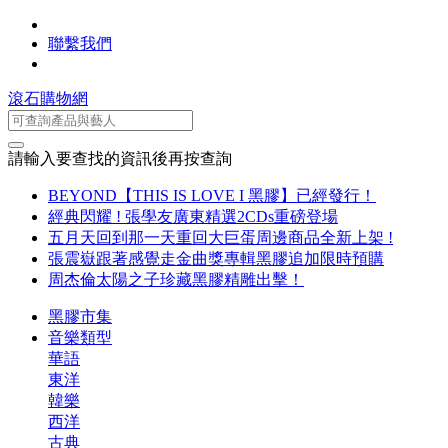
聯繫我們
滾石購物網
請輸入要查找的資訊後再按查詢
BEYOND【THIS IS LOVE I 黑膠】已經發行！
經典閃耀 ! 張學友廣東精選2CDs重磅登場
五月天回到那一天重回大巨蛋周邊商品全新上架 !
張震嶽跟著感覺走金曲獎專輯黑膠追加限時預購
周杰倫太陽之子珍藏黑膠精雕出擊！
黑膠市集
音樂類型
華語
東洋
韓樂
西洋
古典