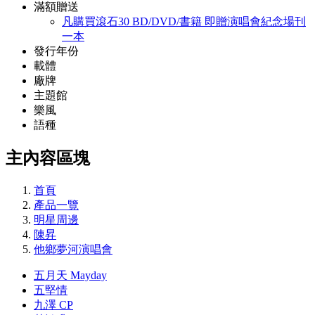
滿額贈送
凡購買滾石30 BD/DVD/書籍 即贈演唱會紀念場刊
一本
發行年份
載體
廠牌
主題館
樂風
語種
主內容區塊
首頁
產品一覽
明星周邊
陳昇
他鄉夢河演唱會
五月天 Mayday
五堅情
九澤 CP