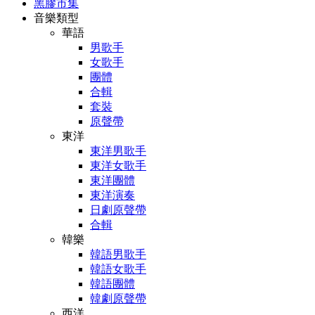
黑膠市集
音樂類型
華語
男歌手
女歌手
團體
合輯
套裝
原聲帶
東洋
東洋男歌手
東洋女歌手
東洋團體
東洋演奏
日劇原聲帶
合輯
韓樂
韓語男歌手
韓語女歌手
韓語團體
韓劇原聲帶
西洋