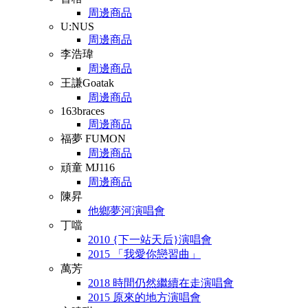
周邊商品
U:NUS
周邊商品
李浩瑋
周邊商品
王謙Goatak
周邊商品
163braces
周邊商品
福夢 FUMON
周邊商品
頑童 MJ116
周邊商品
陳昇
他鄉夢河演唱會
丁噹
2010 {下一站天后}演唱會
2015 「我愛你戀習曲」
萬芳
2018 時間仍然繼續在走演唱會
2015 原來的地方演唱會