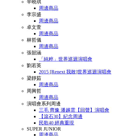
辛曉琪
周邊商品
李宗盛
周邊商品
卓文萱
周邊商品
林哲儀
周邊商品
張韶涵
「純粹」世界巡迴演唱會
劉若英
2015 [Renext 我敢]世界巡迴演唱會
梁靜茹
周邊商品
周興哲
周邊商品
演唱會系列周邊
三毛 齊豫 潘越雲【回聲】演唱會
【滾石30】紀念周邊
民歌40 經典重現
SUPER JUNIOR
周邊商品