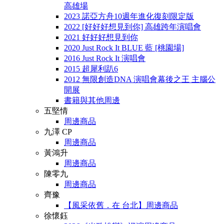
高雄場
2023 諾亞方舟10週年進化復刻限定版
2022 [好好好想見到你] 高雄跨年演唱會
2021 好好好想見到你
2020 Just Rock It BLUE 藍 [桃園場]
2016 Just Rock It 演唱會
2015 超犀利趴6
2012 無限創造DNA 演唱會幕後之王 主腦公
開展
書籍與其他周邊
五堅情
周邊商品
九澤 CP
周邊商品
黃鴻升
周邊商品
陳零九
周邊商品
齊豫
【風采依舊．在 台北】周邊商品
徐懷鈺