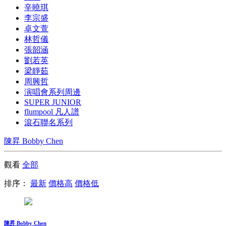
辛曉琪
李宗盛
卓文萱
林哲儀
張韶涵
劉若英
梁靜茹
周興哲
演唱會系列周邊
SUPER JUNIOR
flumpool 凡人譜
滾石聯名系列
陳昇 Bobby Chen
觀看
全部
排序：
最新
價格高
價格低
陳昇 Bobby Chen