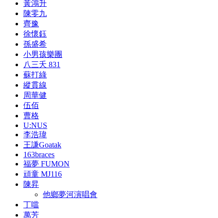
黃鴻升
陳零九
齊豫
徐懷鈺
孫盛希
小男孩樂團
八三夭 831
蘇打綠
縱貫線
周華健
伍佰
曹格
U:NUS
李浩瑋
王謙Goatak
163braces
福夢 FUMON
頑童 MJ116
陳昇
他鄉夢河演唱會
丁噹
萬芳