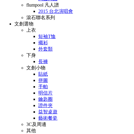
flumpool 凡人譜
2015 台北演唱會
滾石聯名系列
文創選物
上衣
短袖T恤
襯衫
外套類
下身
長褲
文創小物
貼紙
拼圖
手帕
明信片
鑰匙圈
證件夾
益智桌遊
藝術餐瓷
3C及周邊
其他