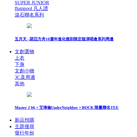
SUPER JUNIOR
flumpool 凡人譜
滾石聯名系列
五月天 - 諾亞方舟10週年進化復刻限定版演唱會系列周邊
文創選物
上衣
下身
文創小物
3C及周邊
其他
Master J 66 × 艾瑋倫UnderNeighbor × ROCK 限量聯名TEE
新品預購
主題搜尋
發行年份