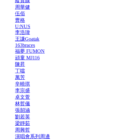
縱貫線
周華健
伍佰
曹格
U:NUS
李浩瑋
王謙Goatak
163braces
福夢 FUMON
頑童 MJ116
陳昇
丁噹
萬芳
辛曉琪
李宗盛
卓文萱
林哲儀
張韶涵
劉若英
梁靜茹
周興哲
演唱會系列周邊