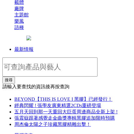
載體
廠牌
主題館
樂風
語種
最新情報
搜尋
請輸入要查找的資訊後再按查詢
BEYOND【THIS IS LOVE I 黑膠】已經發行！
經典閃耀 ! 張學友廣東精選2CDs重磅登場
五月天回到那一天重回大巨蛋周邊商品全新上架 !
張震嶽跟著感覺走金曲獎專輯黑膠追加限時預購
周杰倫太陽之子珍藏黑膠精雕出擊！