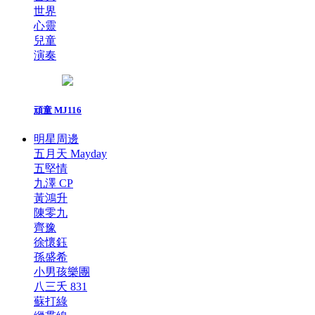
世界
心靈
兒童
演奏
頑童 MJ116
明星周邊
五月天 Mayday
五堅情
九澤 CP
黃鴻升
陳零九
齊豫
徐懷鈺
孫盛希
小男孩樂團
八三夭 831
蘇打綠