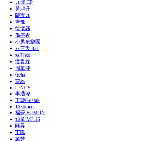
九澤 CP
黃鴻升
陳零九
齊豫
徐懷鈺
孫盛希
小男孩樂團
八三夭 831
蘇打綠
縱貫線
周華健
伍佰
曹格
U:NUS
李浩瑋
王謙Goatak
163braces
福夢 FUMON
頑童 MJ116
陳昇
丁噹
萬芳