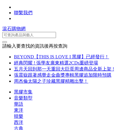
聯繫我們
滾石購物網
請輸入要查找的資訊後再按查詢
BEYOND【THIS IS LOVE I 黑膠】已經發行！
經典閃耀 ! 張學友廣東精選2CDs重磅登場
五月天回到那一天重回大巨蛋周邊商品全新上架 !
張震嶽跟著感覺走金曲獎專輯黑膠追加限時預購
周杰倫太陽之子珍藏黑膠精雕出擊！
黑膠市集
音樂類型
華語
東洋
韓樂
西洋
古典