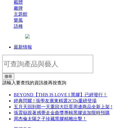
載體
廠牌
主題館
樂風
語種
最新情報
搜尋
請輸入要查找的資訊後再按查詢
BEYOND【THIS IS LOVE I 黑膠】已經發行！
經典閃耀 ! 張學友廣東精選2CDs重磅登場
五月天回到那一天重回大巨蛋周邊商品全新上架 !
張震嶽跟著感覺走金曲獎專輯黑膠追加限時預購
周杰倫太陽之子珍藏黑膠精雕出擊！