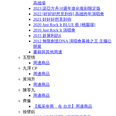
高雄場
2023 諾亞方舟10週年進化復刻限定版
2022 [好好好想見到你] 高雄跨年演唱會
2021 好好好想見到你
2020 Just Rock It BLUE 藍 [桃園場]
2016 Just Rock It 演唱會
2015 超犀利趴6
2012 無限創造DNA 演唱會幕後之王 主腦公
開展
書籍與其他周邊
五堅情
周邊商品
九澤 CP
周邊商品
黃鴻升
周邊商品
陳零九
周邊商品
齊豫
【風采依舊．在 台北】周邊商品
徐懷鈺