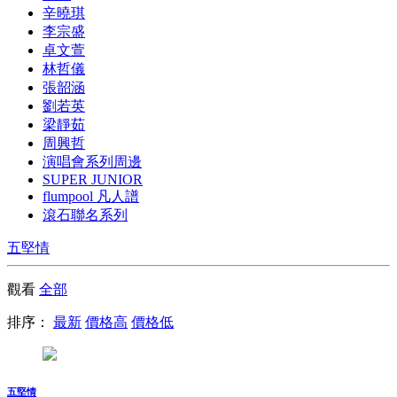
辛曉琪
李宗盛
卓文萱
林哲儀
張韶涵
劉若英
梁靜茹
周興哲
演唱會系列周邊
SUPER JUNIOR
flumpool 凡人譜
滾石聯名系列
五堅情
觀看
全部
排序：
最新
價格高
價格低
五堅情