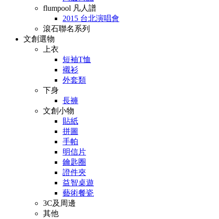
flumpool 凡人譜
2015 台北演唱會
滾石聯名系列
文創選物
上衣
短袖T恤
襯衫
外套類
下身
長褲
文創小物
貼紙
拼圖
手帕
明信片
鑰匙圈
證件夾
益智桌遊
藝術餐瓷
3C及周邊
其他