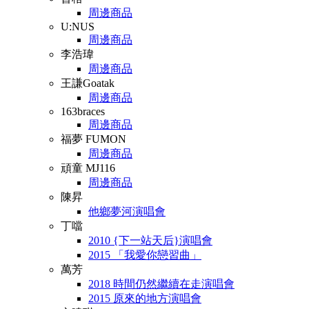
周邊商品
U:NUS
周邊商品
李浩瑋
周邊商品
王謙Goatak
周邊商品
163braces
周邊商品
福夢 FUMON
周邊商品
頑童 MJ116
周邊商品
陳昇
他鄉夢河演唱會
丁噹
2010 {下一站天后}演唱會
2015 「我愛你戀習曲」
萬芳
2018 時間仍然繼續在走演唱會
2015 原來的地方演唱會