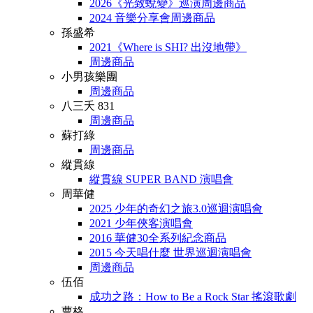
2026《光致蛻變》巡演周邊商品
2024 音樂分享會周邊商品
孫盛希
2021《Where is SHI? 出沒地帶》
周邊商品
小男孩樂團
周邊商品
八三夭 831
周邊商品
蘇打綠
周邊商品
縱貫線
縱貫線 SUPER BAND 演唱會
周華健
2025 少年的奇幻之旅3.0巡迴演唱會
2021 少年俠客演唱會
2016 華健30全系列紀念商品
2015 今天唱什麼 世界巡迴演唱會
周邊商品
伍佰
成功之路：How to Be a Rock Star 搖滾歌劇
曹格