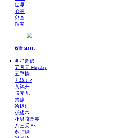
世界
心靈
兒童
演奏
頑童 MJ116
明星周邊
五月天 Mayday
五堅情
九澤 CP
黃鴻升
陳零九
齊豫
徐懷鈺
孫盛希
小男孩樂團
八三夭 831
蘇打綠