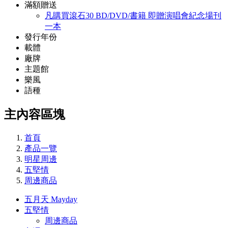
滿額贈送
凡購買滾石30 BD/DVD/書籍 即贈演唱會紀念場刊
一本
發行年份
載體
廠牌
主題館
樂風
語種
主內容區塊
首頁
產品一覽
明星周邊
五堅情
周邊商品
五月天 Mayday
五堅情
周邊商品