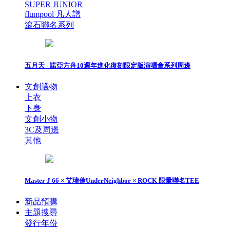
SUPER JUNIOR
flumpool 凡人譜
滾石聯名系列
五月天 - 諾亞方舟10週年進化復刻限定版演唱會系列周邊
文創選物
上衣
下身
文創小物
3C及周邊
其他
Master J 66 × 艾瑋倫UnderNeighbor × ROCK 限量聯名TEE
新品預購
主題搜尋
發行年份