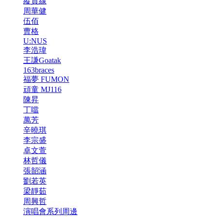
縱貫線
周華健
伍佰
曹格
U:NUS
李浩瑋
王謙Goatak
163braces
福夢 FUMON
頑童 MJ116
陳昇
丁噹
萬芳
辛曉琪
李宗盛
卓文萱
林哲儀
張韶涵
劉若英
梁靜茹
周興哲
演唱會系列周邊