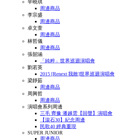
辛曉琪
周邊商品
李宗盛
周邊商品
卓文萱
周邊商品
林哲儀
周邊商品
張韶涵
「純粹」世界巡迴演唱會
劉若英
2015 [Renext 我敢]世界巡迴演唱會
梁靜茹
周邊商品
周興哲
周邊商品
演唱會系列周邊
三毛 齊豫 潘越雲【回聲】演唱會
【滾石30】紀念周邊
民歌40 經典重現
SUPER JUNIOR
周邊商品