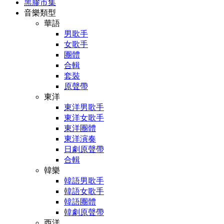
黑膠市集
音樂類型
華語
男歌手
女歌手
團體
合輯
套裝
原聲帶
東洋
東洋男歌手
東洋女歌手
東洋團體
東洋演奏
日劇原聲帶
合輯
韓樂
韓語男歌手
韓語女歌手
韓語團體
韓劇原聲帶
西洋