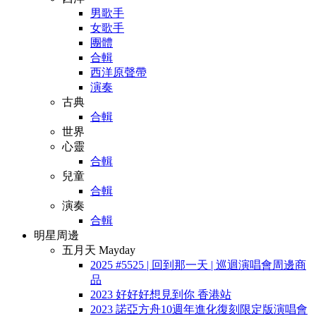
男歌手
女歌手
團體
合輯
西洋原聲帶
演奏
古典
合輯
世界
心靈
合輯
兒童
合輯
演奏
合輯
明星周邊
五月天 Mayday
2025 #5525 | 回到那一天 | 巡迴演唱會周邊商
品
2023 好好好想見到你 香港站
2023 諾亞方舟10週年進化復刻限定版演唱會