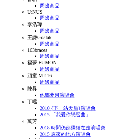
周邊商品
U:NUS
周邊商品
李浩瑋
周邊商品
王謙Goatak
周邊商品
163braces
周邊商品
福夢 FUMON
周邊商品
頑童 MJ116
周邊商品
陳昇
他鄉夢河演唱會
丁噹
2010 {下一站天后}演唱會
2015 「我愛你戀習曲」
萬芳
2018 時間仍然繼續在走演唱會
2015 原來的地方演唱會