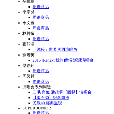
辛曉琪
周邊商品
李宗盛
周邊商品
卓文萱
周邊商品
林哲儀
周邊商品
張韶涵
「純粹」世界巡迴演唱會
劉若英
2015 [Renext 我敢]世界巡迴演唱會
梁靜茹
周邊商品
周興哲
周邊商品
演唱會系列周邊
三毛 齊豫 潘越雲【回聲】演唱會
【滾石30】紀念周邊
民歌40 經典重現
SUPER JUNIOR
周邊商品