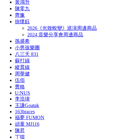
黃鴻升
陳零九
齊豫
徐懷鈺
2026《光致蛻變》巡演周邊商品
2024 音樂分享會周邊商品
孫盛希
小男孩樂團
八三夭 831
蘇打綠
縱貫線
周華健
伍佰
曹格
U:NUS
李浩瑋
王謙Goatak
163braces
福夢 FUMON
頑童 MJ116
陳昇
丁噹