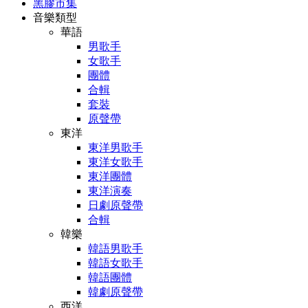
黑膠市集
音樂類型
華語
男歌手
女歌手
團體
合輯
套裝
原聲帶
東洋
東洋男歌手
東洋女歌手
東洋團體
東洋演奏
日劇原聲帶
合輯
韓樂
韓語男歌手
韓語女歌手
韓語團體
韓劇原聲帶
西洋