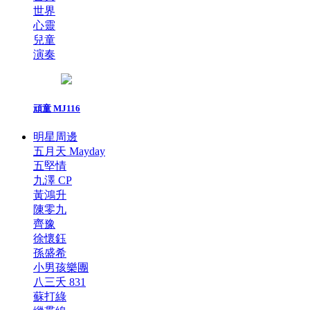
世界
心靈
兒童
演奏
頑童 MJ116
明星周邊
五月天 Mayday
五堅情
九澤 CP
黃鴻升
陳零九
齊豫
徐懷鈺
孫盛希
小男孩樂團
八三夭 831
蘇打綠