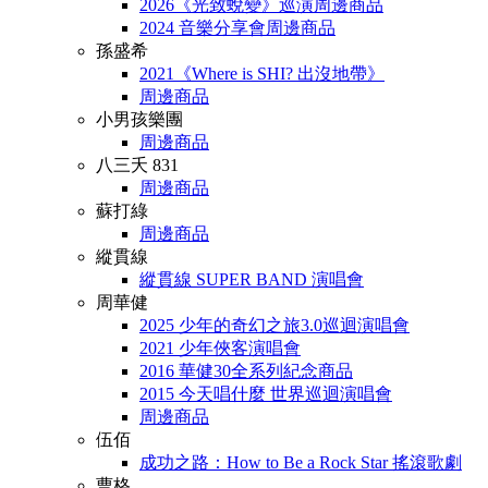
2026《光致蛻變》巡演周邊商品
2024 音樂分享會周邊商品
孫盛希
2021《Where is SHI? 出沒地帶》
周邊商品
小男孩樂團
周邊商品
八三夭 831
周邊商品
蘇打綠
周邊商品
縱貫線
縱貫線 SUPER BAND 演唱會
周華健
2025 少年的奇幻之旅3.0巡迴演唱會
2021 少年俠客演唱會
2016 華健30全系列紀念商品
2015 今天唱什麼 世界巡迴演唱會
周邊商品
伍佰
成功之路：How to Be a Rock Star 搖滾歌劇
曹格