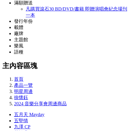
滿額贈送
凡購買滾石30 BD/DVD/書籍 即贈演唱會紀念場刊
一本
發行年份
載體
廠牌
主題館
樂風
語種
主內容區塊
首頁
產品一覽
明星周邊
徐懷鈺
2024 音樂分享會周邊商品
五月天 Mayday
五堅情
九澤 CP