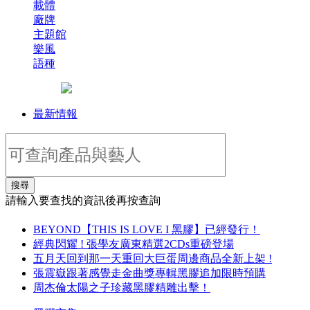
載體
廠牌
主題館
樂風
語種
最新情報
搜尋
請輸入要查找的資訊後再按查詢
BEYOND【THIS IS LOVE I 黑膠】已經發行！
經典閃耀 ! 張學友廣東精選2CDs重磅登場
五月天回到那一天重回大巨蛋周邊商品全新上架 !
張震嶽跟著感覺走金曲獎專輯黑膠追加限時預購
周杰倫太陽之子珍藏黑膠精雕出擊！