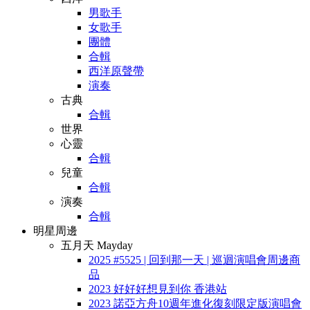
男歌手
女歌手
團體
合輯
西洋原聲帶
演奏
古典
合輯
世界
心靈
合輯
兒童
合輯
演奏
合輯
明星周邊
五月天 Mayday
2025 #5525 | 回到那一天 | 巡迴演唱會周邊商
品
2023 好好好想見到你 香港站
2023 諾亞方舟10週年進化復刻限定版演唱會