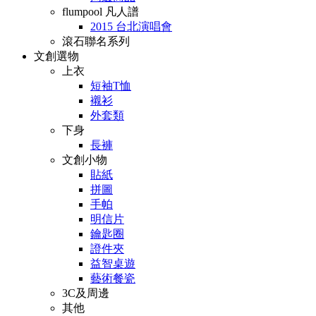
flumpool 凡人譜
2015 台北演唱會
滾石聯名系列
文創選物
上衣
短袖T恤
襯衫
外套類
下身
長褲
文創小物
貼紙
拼圖
手帕
明信片
鑰匙圈
證件夾
益智桌遊
藝術餐瓷
3C及周邊
其他