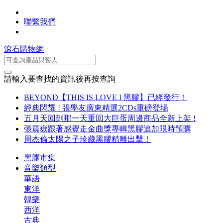
聯繫我們
滾石購物網
請輸入要查找的資訊後再按查詢
BEYOND【THIS IS LOVE I 黑膠】已經發行！
經典閃耀 ! 張學友廣東精選2CDs重磅登場
五月天回到那一天重回大巨蛋周邊商品全新上架 !
張震嶽跟著感覺走金曲獎專輯黑膠追加限時預購
周杰倫太陽之子珍藏黑膠精雕出擊！
黑膠市集
音樂類型
華語
東洋
韓樂
西洋
古典