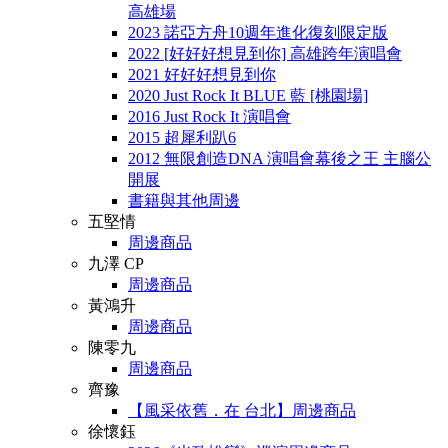
高雄場
2023 諾亞方舟10週年進化復刻限定版
2022 [好好好想見到你] 高雄跨年演唱會
2021 好好好想見到你
2020 Just Rock It BLUE 藍 [桃園場]
2016 Just Rock It 演唱會
2015 超犀利趴6
2012 無限創造DNA 演唱會幕後之王 主腦公
開展
書籍與其他周邊
五堅情
周邊商品
九澤 CP
周邊商品
黃鴻升
周邊商品
陳零九
周邊商品
齊豫
【風采依舊．在 台北】周邊商品
徐懷鈺