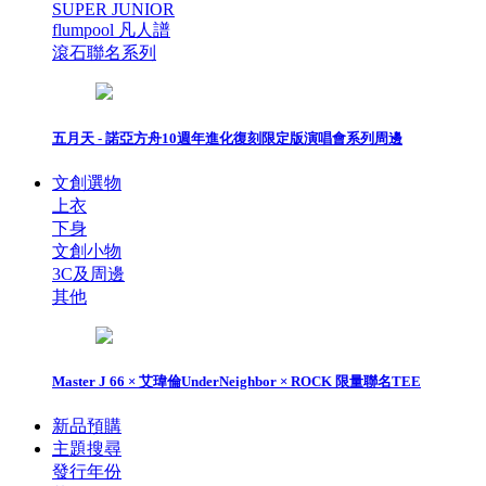
SUPER JUNIOR
flumpool 凡人譜
滾石聯名系列
五月天 - 諾亞方舟10週年進化復刻限定版演唱會系列周邊
文創選物
上衣
下身
文創小物
3C及周邊
其他
Master J 66 × 艾瑋倫UnderNeighbor × ROCK 限量聯名TEE
新品預購
主題搜尋
發行年份