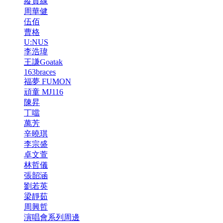
縱貫線
周華健
伍佰
曹格
U:NUS
李浩瑋
王謙Goatak
163braces
福夢 FUMON
頑童 MJ116
陳昇
丁噹
萬芳
辛曉琪
李宗盛
卓文萱
林哲儀
張韶涵
劉若英
梁靜茹
周興哲
演唱會系列周邊