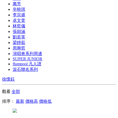
萬芳
辛曉琪
李宗盛
卓文萱
林哲儀
張韶涵
劉若英
梁靜茹
周興哲
演唱會系列周邊
SUPER JUNIOR
flumpool 凡人譜
滾石聯名系列
徐懷鈺
觀看
全部
排序：
最新
價格高
價格低