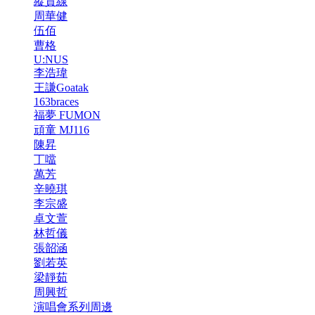
縱貫線
周華健
伍佰
曹格
U:NUS
李浩瑋
王謙Goatak
163braces
福夢 FUMON
頑童 MJ116
陳昇
丁噹
萬芳
辛曉琪
李宗盛
卓文萱
林哲儀
張韶涵
劉若英
梁靜茹
周興哲
演唱會系列周邊