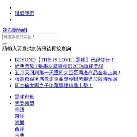
聯繫我們
滾石購物網
請輸入要查找的資訊後再按查詢
BEYOND【THIS IS LOVE I 黑膠】已經發行！
經典閃耀 ! 張學友廣東精選2CDs重磅登場
五月天回到那一天重回大巨蛋周邊商品全新上架 !
張震嶽跟著感覺走金曲獎專輯黑膠追加限時預購
周杰倫太陽之子珍藏黑膠精雕出擊！
黑膠市集
音樂類型
華語
東洋
韓樂
西洋
古典