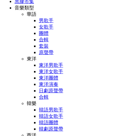
黑膠市集
音樂類型
華語
男歌手
女歌手
團體
合輯
套裝
原聲帶
東洋
東洋男歌手
東洋女歌手
東洋團體
東洋演奏
日劇原聲帶
合輯
韓樂
韓語男歌手
韓語女歌手
韓語團體
韓劇原聲帶
西洋