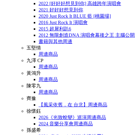
2022 [好好好想見到你] 高雄跨年演唱會
2021 好好好想見到你
2020 Just Rock It BLUE 藍 [桃園場]
2016 Just Rock It 演唱會
2015 超犀利趴6
2012 無限創造DNA 演唱會幕後之王 主腦公
書籍與其他周邊
五堅情
周邊商品
九澤 CP
周邊商品
黃鴻升
周邊商品
陳零九
周邊商品
齊豫
【風采依舊．在 台北】周邊商品
徐懷鈺
2026《光致蛻變》巡演周邊商品
2024 音樂分享會周邊商品
孫盛希