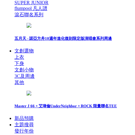
SUPER JUNIOR
flumpool 凡人譜
滾石聯名系列
五月天 - 諾亞方舟10週年進化復刻限定版演唱會系列周邊
文創選物
上衣
下身
文創小物
3C及周邊
其他
Master J 66 × 艾瑋倫UnderNeighbor × ROCK 限量聯名TEE
新品預購
主題搜尋
發行年份