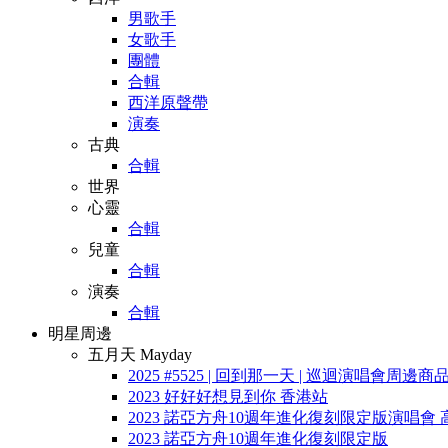
男歌手
女歌手
團體
合輯
西洋原聲帶
演奏
古典
合輯
世界
心靈
合輯
兒童
合輯
演奏
合輯
明星周邊
五月天 Mayday
2025 #5525 | 回到那一天 | 巡迴演唱會周邊商
2023 好好好想見到你 香港站
2023 諾亞方舟10週年進化復刻限定版演唱會 
2023 諾亞方舟10週年進化復刻限定版