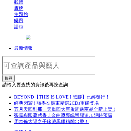
載體
廠牌
主題館
樂風
語種
最新情報
搜尋
請輸入要查找的資訊後再按查詢
BEYOND【THIS IS LOVE I 黑膠】已經發行！
經典閃耀 ! 張學友廣東精選2CDs重磅登場
五月天回到那一天重回大巨蛋周邊商品全新上架 !
張震嶽跟著感覺走金曲獎專輯黑膠追加限時預購
周杰倫太陽之子珍藏黑膠精雕出擊！