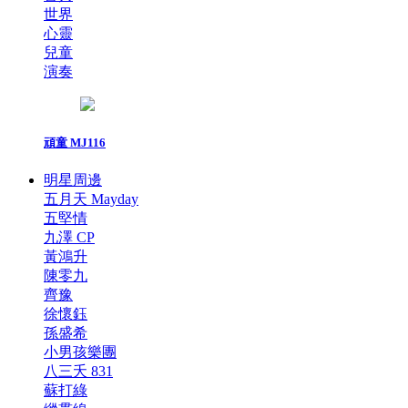
世界
心靈
兒童
演奏
頑童 MJ116
明星周邊
五月天 Mayday
五堅情
九澤 CP
黃鴻升
陳零九
齊豫
徐懷鈺
孫盛希
小男孩樂團
八三夭 831
蘇打綠