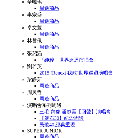
辛曉琪
周邊商品
李宗盛
周邊商品
卓文萱
周邊商品
林哲儀
周邊商品
張韶涵
「純粹」世界巡迴演唱會
劉若英
2015 [Renext 我敢]世界巡迴演唱會
梁靜茹
周邊商品
周興哲
周邊商品
演唱會系列周邊
三毛 齊豫 潘越雲【回聲】演唱會
【滾石30】紀念周邊
民歌40 經典重現
SUPER JUNIOR
周邊商品