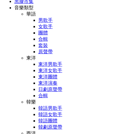
黑膠市集
音樂類型
華語
男歌手
女歌手
團體
合輯
套裝
原聲帶
東洋
東洋男歌手
東洋女歌手
東洋團體
東洋演奏
日劇原聲帶
合輯
韓樂
韓語男歌手
韓語女歌手
韓語團體
韓劇原聲帶
西洋