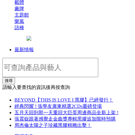
載體
廠牌
主題館
樂風
語種
最新情報
搜尋
請輸入要查找的資訊後再按查詢
BEYOND【THIS IS LOVE I 黑膠】已經發行！
經典閃耀 ! 張學友廣東精選2CDs重磅登場
五月天回到那一天重回大巨蛋周邊商品全新上架 !
張震嶽跟著感覺走金曲獎專輯黑膠追加限時預購
周杰倫太陽之子珍藏黑膠精雕出擊！