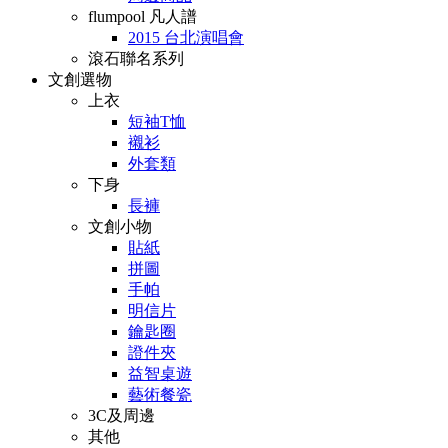
flumpool 凡人譜
2015 台北演唱會
滾石聯名系列
文創選物
上衣
短袖T恤
襯衫
外套類
下身
長褲
文創小物
貼紙
拼圖
手帕
明信片
鑰匙圈
證件夾
益智桌遊
藝術餐瓷
3C及周邊
其他