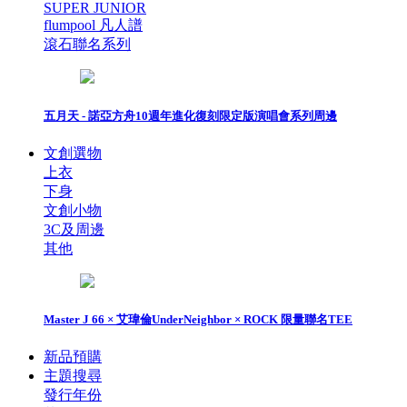
SUPER JUNIOR
flumpool 凡人譜
滾石聯名系列
五月天 - 諾亞方舟10週年進化復刻限定版演唱會系列周邊
文創選物
上衣
下身
文創小物
3C及周邊
其他
Master J 66 × 艾瑋倫UnderNeighbor × ROCK 限量聯名TEE
新品預購
主題搜尋
發行年份