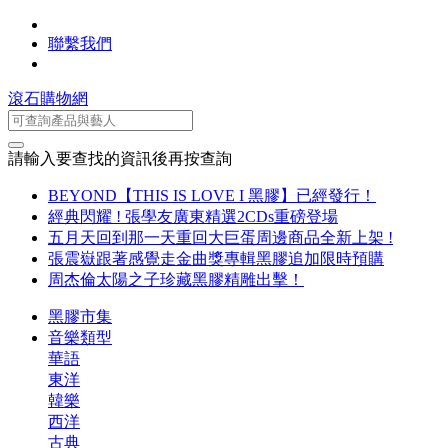
聯繫我們
滾石購物網
請輸入要查找的資訊後再按查詢
BEYOND【THIS IS LOVE I 黑膠】已經發行！
經典閃耀 ! 張學友廣東精選2CDs重磅登場
五月天回到那一天重回大巨蛋周邊商品全新上架 !
張震嶽跟著感覺走金曲獎專輯黑膠追加限時預購
周杰倫太陽之子珍藏黑膠精雕出擊！
黑膠市集
音樂類型
華語
東洋
韓樂
西洋
古典