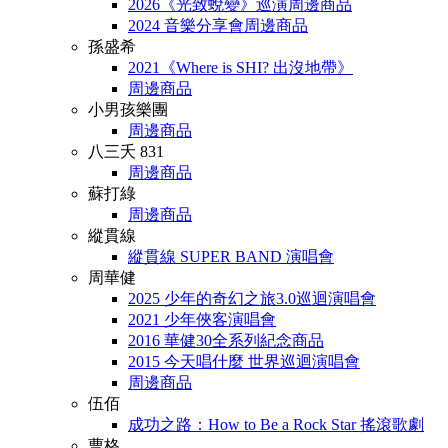
2026《光致蛻變》巡演周邊商品
2024 音樂分享會周邊商品
孫盛希
2021《Where is SHI? 出沒地帶》
周邊商品
小男孩樂團
周邊商品
八三夭 831
周邊商品
蘇打綠
周邊商品
縱貫線
縱貫線 SUPER BAND 演唱會
周華健
2025 少年的奇幻之旅3.0巡迴演唱會
2021 少年俠客演唱會
2016 華健30全系列紀念商品
2015 今天唱什麼 世界巡迴演唱會
周邊商品
伍佰
成功之路：How to Be a Rock Star 搖滾歌劇
曹格