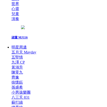
世界
心靈
兒童
演奏
頑童 MJ116
明星周邊
五月天 Mayday
五堅情
九澤 CP
黃鴻升
陳零九
齊豫
徐懷鈺
孫盛希
小男孩樂團
八三夭 831
蘇打綠