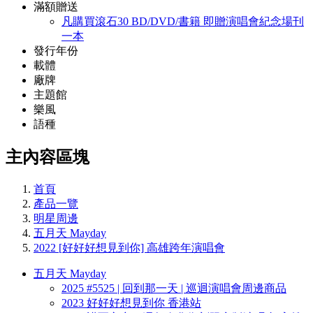
滿額贈送
凡購買滾石30 BD/DVD/書籍 即贈演唱會紀念場刊
一本
發行年份
載體
廠牌
主題館
樂風
語種
主內容區塊
首頁
產品一覽
明星周邊
五月天 Mayday
2022 [好好好想見到你] 高雄跨年演唱會
五月天 Mayday
2025 #5525 | 回到那一天 | 巡迴演唱會周邊商品
2023 好好好想見到你 香港站