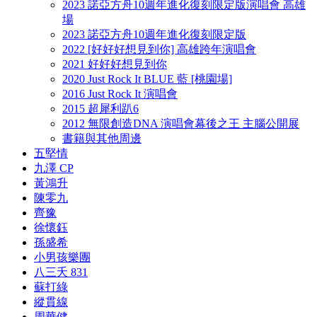
2023 諾亞方舟10週年進化復刻限定版演唱會 高雄
場
2023 諾亞方舟10週年進化復刻限定版
2022 [好好好想見到你] 高雄跨年演唱會
2021 好好好想見到你
2020 Just Rock It BLUE 藍 [桃園場]
2016 Just Rock It 演唱會
2015 超犀利趴6
2012 無限創造DNA 演唱會幕後之王 主腦公開展
書籍與其他周邊
五堅情
九澤 CP
黃鴻升
陳零九
齊豫
徐懷鈺
孫盛希
小男孩樂團
八三夭 831
蘇打綠
縱貫線
周華健