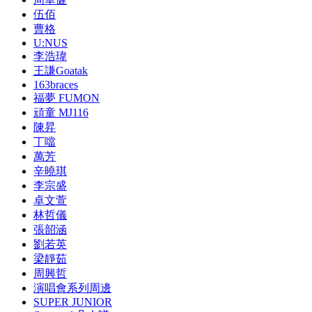
伍佰
曹格
U:NUS
李浩瑋
王謙Goatak
163braces
福夢 FUMON
頑童 MJ116
陳昇
丁噹
萬芳
辛曉琪
李宗盛
卓文萱
林哲儀
張韶涵
劉若英
梁靜茹
周興哲
演唱會系列周邊
SUPER JUNIOR