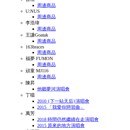
周邊商品
U:NUS
周邊商品
李浩瑋
周邊商品
王謙Goatak
周邊商品
163braces
周邊商品
福夢 FUMON
周邊商品
頑童 MJ116
周邊商品
陳昇
他鄉夢河演唱會
丁噹
2010 {下一站天后}演唱會
2015 「我愛你戀習曲」
萬芳
2018 時間仍然繼續在走演唱會
2015 原來的地方演唱會