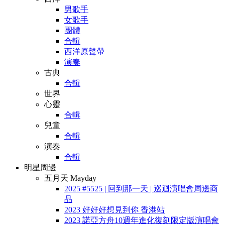
男歌手
女歌手
團體
合輯
西洋原聲帶
演奏
古典
合輯
世界
心靈
合輯
兒童
合輯
演奏
合輯
明星周邊
五月天 Mayday
2025 #5525 | 回到那一天 | 巡迴演唱會周邊商
品
2023 好好好想見到你 香港站
2023 諾亞方舟10週年進化復刻限定版演唱會