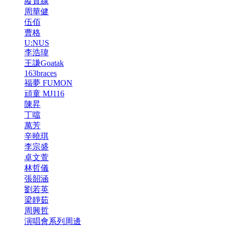
縱貫線
周華健
伍佰
曹格
U:NUS
李浩瑋
王謙Goatak
163braces
福夢 FUMON
頑童 MJ116
陳昇
丁噹
萬芳
辛曉琪
李宗盛
卓文萱
林哲儀
張韶涵
劉若英
梁靜茹
周興哲
演唱會系列周邊