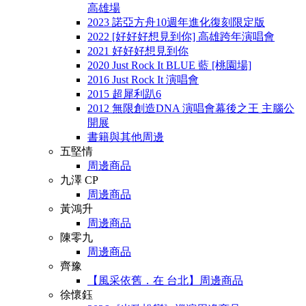
高雄場
2023 諾亞方舟10週年進化復刻限定版
2022 [好好好想見到你] 高雄跨年演唱會
2021 好好好想見到你
2020 Just Rock It BLUE 藍 [桃園場]
2016 Just Rock It 演唱會
2015 超犀利趴6
2012 無限創造DNA 演唱會幕後之王 主腦公
開展
書籍與其他周邊
五堅情
周邊商品
九澤 CP
周邊商品
黃鴻升
周邊商品
陳零九
周邊商品
齊豫
【風采依舊．在 台北】周邊商品
徐懷鈺