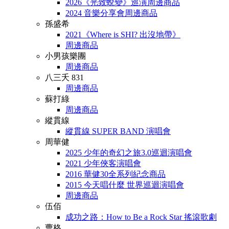
2026《光致蛻變》巡演周邊商品
2024 音樂分享會周邊商品
孫盛希
2021《Where is SHI? 出沒地帶》
周邊商品
小男孩樂團
周邊商品
八三夭 831
周邊商品
蘇打綠
周邊商品
縱貫線
縱貫線 SUPER BAND 演唱會
周華健
2025 少年的奇幻之旅3.0巡迴演唱會
2021 少年俠客演唱會
2016 華健30全系列紀念商品
2015 今天唱什麼 世界巡迴演唱會
周邊商品
伍佰
成功之路：How to Be a Rock Star 搖滾歌劇
曹格