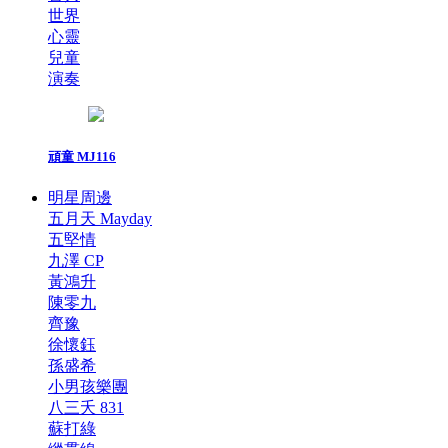
世界
心靈
兒童
演奏
頑童 MJ116
明星周邊
五月天 Mayday
五堅情
九澤 CP
黃鴻升
陳零九
齊豫
徐懷鈺
孫盛希
小男孩樂團
八三夭 831
蘇打綠