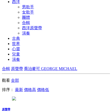
西洋
男歌手
女歌手
團體
合輯
西洋原聲帶
演奏
古典
世界
心靈
兒童
演奏
合輯
原聲帶
喬治麥可 GEORGE MICHAEL
觀看
全部
排序：
最新
價格高
價格低
原聲帶