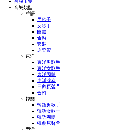
黑膠市集
音樂類型
華語
男歌手
女歌手
團體
合輯
套裝
原聲帶
東洋
東洋男歌手
東洋女歌手
東洋團體
東洋演奏
日劇原聲帶
合輯
韓樂
韓語男歌手
韓語女歌手
韓語團體
韓劇原聲帶
西洋