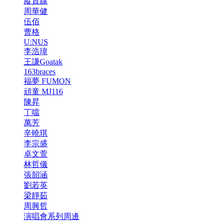
縱貫線
周華健
伍佰
曹格
U:NUS
李浩瑋
王謙Goatak
163braces
福夢 FUMON
頑童 MJ116
陳昇
丁噹
萬芳
辛曉琪
李宗盛
卓文萱
林哲儀
張韶涵
劉若英
梁靜茹
周興哲
演唱會系列周邊