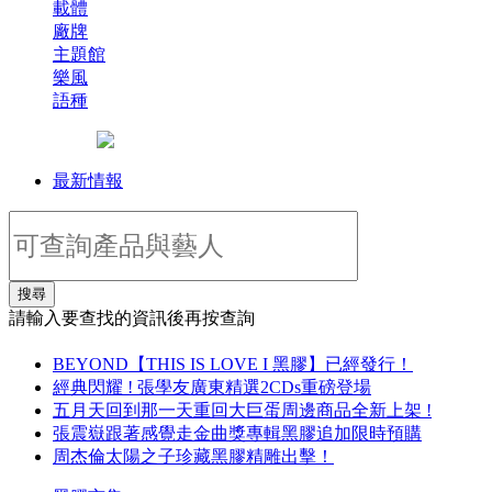
載體
廠牌
主題館
樂風
語種
最新情報
搜尋
請輸入要查找的資訊後再按查詢
BEYOND【THIS IS LOVE I 黑膠】已經發行！
經典閃耀 ! 張學友廣東精選2CDs重磅登場
五月天回到那一天重回大巨蛋周邊商品全新上架 !
張震嶽跟著感覺走金曲獎專輯黑膠追加限時預購
周杰倫太陽之子珍藏黑膠精雕出擊！