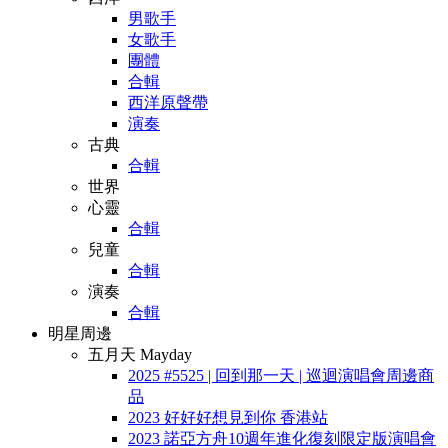
男歌手
女歌手
團體
合輯
西洋原聲帶
演奏
古典
合輯
世界
心靈
合輯
兒童
合輯
演奏
合輯
明星周邊
五月天 Mayday
2025 #5525 | 回到那一天 | 巡迴演唱會周邊商
品
2023 好好好想見到你 香港站
2023 諾亞方舟10週年進化復刻限定版演唱會