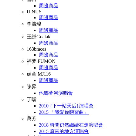
周邊商品
U:NUS
周邊商品
李浩瑋
周邊商品
王謙Goatak
周邊商品
163braces
周邊商品
福夢 FUMON
周邊商品
頑童 MJ116
周邊商品
陳昇
他鄉夢河演唱會
丁噹
2010 {下一站天后}演唱會
2015 「我愛你戀習曲」
萬芳
2018 時間仍然繼續在走演唱會
2015 原來的地方演唱會