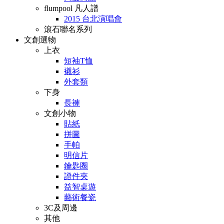
flumpool 凡人譜
2015 台北演唱會
滾石聯名系列
文創選物
上衣
短袖T恤
襯衫
外套類
下身
長褲
文創小物
貼紙
拼圖
手帕
明信片
鑰匙圈
證件夾
益智桌遊
藝術餐瓷
3C及周邊
其他