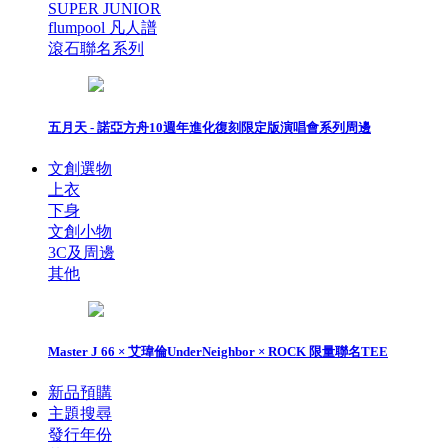
SUPER JUNIOR
flumpool 凡人譜
滾石聯名系列
五月天 - 諾亞方舟10週年進化復刻限定版演唱會系列周邊
文創選物
上衣
下身
文創小物
3C及周邊
其他
Master J 66 × 艾瑋倫UnderNeighbor × ROCK 限量聯名TEE
新品預購
主題搜尋
發行年份