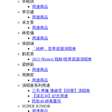
辛曉琪
周邊商品
李宗盛
周邊商品
卓文萱
周邊商品
林哲儀
周邊商品
張韶涵
「純粹」世界巡迴演唱會
劉若英
2015 [Renext 我敢]世界巡迴演唱會
梁靜茹
周邊商品
周興哲
周邊商品
演唱會系列周邊
三毛 齊豫 潘越雲【回聲】演唱會
【滾石30】紀念周邊
民歌40 經典重現
SUPER JUNIOR
周邊商品