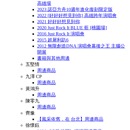
高雄場
2023 諾亞方舟10週年進化復刻限定版
2022 [好好好想見到你] 高雄跨年演唱會
2021 好好好想見到你
2020 Just Rock It BLUE 藍 [桃園場]
2016 Just Rock It 演唱會
2015 超犀利趴6
2012 無限創造DNA 演唱會幕後之王 主腦公
開展
書籍與其他周邊
五堅情
周邊商品
九澤 CP
周邊商品
黃鴻升
周邊商品
陳零九
周邊商品
齊豫
【風采依舊．在 台北】周邊商品
徐懷鈺