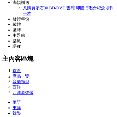
滿額贈送
凡購買滾石30 BD/DVD/書籍 即贈演唱會紀念場刊
一本
發行年份
載體
廠牌
主題館
樂風
語種
主內容區塊
首頁
產品一覽
音樂類型
西洋
西洋原聲帶
華語
東洋
韓樂