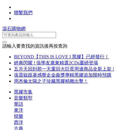
聯繫我們
滾石購物網
請輸入要查找的資訊後再按查詢
BEYOND【THIS IS LOVE I 黑膠】已經發行！
經典閃耀 ! 張學友廣東精選2CDs重磅登場
五月天回到那一天重回大巨蛋周邊商品全新上架 !
張震嶽跟著感覺走金曲獎專輯黑膠追加限時預購
周杰倫太陽之子珍藏黑膠精雕出擊！
黑膠市集
音樂類型
華語
東洋
韓樂
西洋
古典