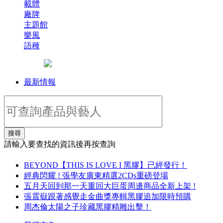
載體
廠牌
主題館
樂風
語種
最新情報
搜尋
請輸入要查找的資訊後再按查詢
BEYOND【THIS IS LOVE I 黑膠】已經發行！
經典閃耀 ! 張學友廣東精選2CDs重磅登場
五月天回到那一天重回大巨蛋周邊商品全新上架 !
張震嶽跟著感覺走金曲獎專輯黑膠追加限時預購
周杰倫太陽之子珍藏黑膠精雕出擊！