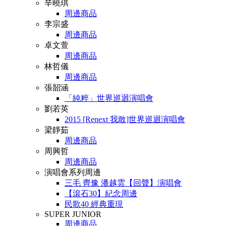
辛曉琪
周邊商品
李宗盛
周邊商品
卓文萱
周邊商品
林哲儀
周邊商品
張韶涵
「純粹」世界巡迴演唱會
劉若英
2015 [Renext 我敢]世界巡迴演唱會
梁靜茹
周邊商品
周興哲
周邊商品
演唱會系列周邊
三毛 齊豫 潘越雲【回聲】演唱會
【滾石30】紀念周邊
民歌40 經典重現
SUPER JUNIOR
周邊商品