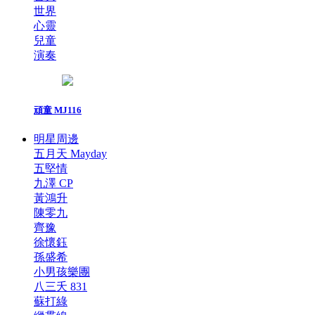
世界
心靈
兒童
演奏
頑童 MJ116
明星周邊
五月天 Mayday
五堅情
九澤 CP
黃鴻升
陳零九
齊豫
徐懷鈺
孫盛希
小男孩樂團
八三夭 831
蘇打綠