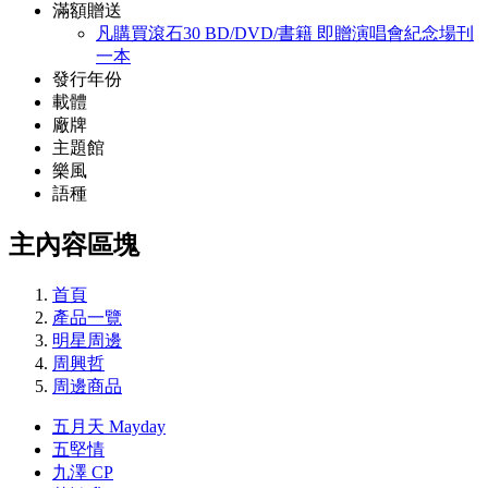
滿額贈送
凡購買滾石30 BD/DVD/書籍 即贈演唱會紀念場刊
一本
發行年份
載體
廠牌
主題館
樂風
語種
主內容區塊
首頁
產品一覽
明星周邊
周興哲
周邊商品
五月天 Mayday
五堅情
九澤 CP