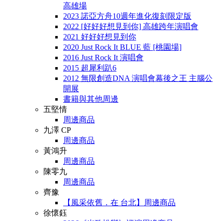
高雄場
2023 諾亞方舟10週年進化復刻限定版
2022 [好好好想見到你] 高雄跨年演唱會
2021 好好好想見到你
2020 Just Rock It BLUE 藍 [桃園場]
2016 Just Rock It 演唱會
2015 超犀利趴6
2012 無限創造DNA 演唱會幕後之王 主腦公
開展
書籍與其他周邊
五堅情
周邊商品
九澤 CP
周邊商品
黃鴻升
周邊商品
陳零九
周邊商品
齊豫
【風采依舊．在 台北】周邊商品
徐懷鈺