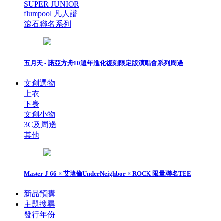
SUPER JUNIOR
flumpool 凡人譜
滾石聯名系列
五月天 - 諾亞方舟10週年進化復刻限定版演唱會系列周邊
文創選物
上衣
下身
文創小物
3C及周邊
其他
Master J 66 × 艾瑋倫UnderNeighbor × ROCK 限量聯名TEE
新品預購
主題搜尋
發行年份