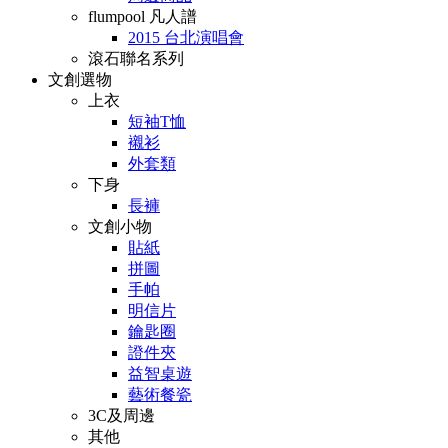
flumpool 凡人譜
2015 台北演唱會
滾石聯名系列
文創選物
上衣
短袖T恤
襯衫
外套類
下身
長褲
文創小物
貼紙
拼圖
手帕
明信片
鑰匙圈
證件夾
益智桌遊
藝術餐瓷
3C及周邊
其他