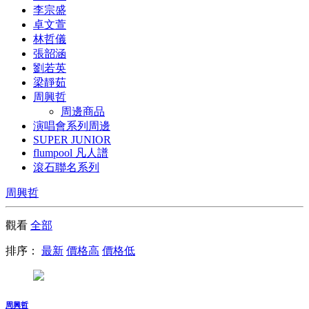
李宗盛
卓文萱
林哲儀
張韶涵
劉若英
梁靜茹
周興哲
周邊商品
演唱會系列周邊
SUPER JUNIOR
flumpool 凡人譜
滾石聯名系列
周興哲
觀看
全部
排序：
最新
價格高
價格低
周興哲