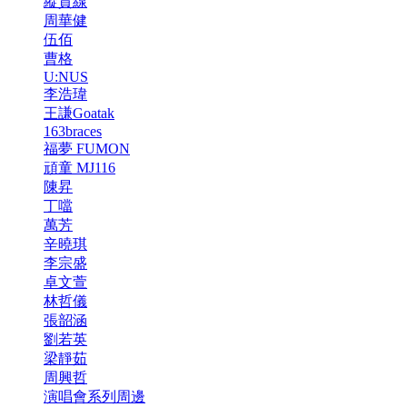
縱貫線
周華健
伍佰
曹格
U:NUS
李浩瑋
王謙Goatak
163braces
福夢 FUMON
頑童 MJ116
陳昇
丁噹
萬芳
辛曉琪
李宗盛
卓文萱
林哲儀
張韶涵
劉若英
梁靜茹
周興哲
演唱會系列周邊