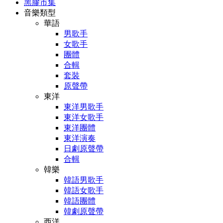
黑膠市集
音樂類型
華語
男歌手
女歌手
團體
合輯
套裝
原聲帶
東洋
東洋男歌手
東洋女歌手
東洋團體
東洋演奏
日劇原聲帶
合輯
韓樂
韓語男歌手
韓語女歌手
韓語團體
韓劇原聲帶
西洋