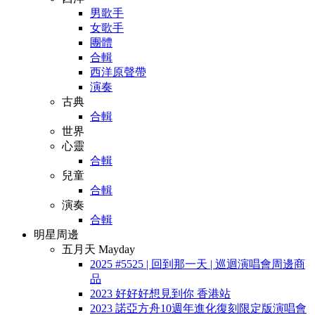
男歌手
女歌手
團體
合輯
西洋原聲帶
演奏
古典
合輯
世界
心靈
合輯
兒童
合輯
演奏
合輯
明星周邊
五月天 Mayday
2025 #5525 | 回到那一天 | 巡迴演唱會周邊商
品
2023 好好好想見到你 香港站
2023 諾亞方舟10週年進化復刻限定版演唱會