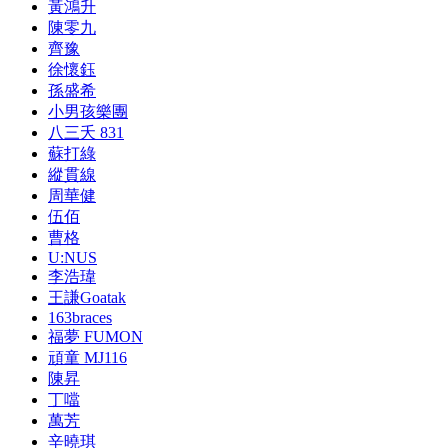
黃鴻升
陳零九
齊豫
徐懷鈺
孫盛希
小男孩樂團
八三夭 831
蘇打綠
縱貫線
周華健
伍佰
曹格
U:NUS
李浩瑋
王謙Goatak
163braces
福夢 FUMON
頑童 MJ116
陳昇
丁噹
萬芳
辛曉琪