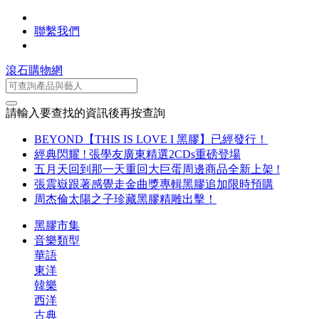
聯繫我們
滾石購物網
請輸入要查找的資訊後再按查詢
BEYOND【THIS IS LOVE I 黑膠】已經發行！
經典閃耀 ! 張學友廣東精選2CDs重磅登場
五月天回到那一天重回大巨蛋周邊商品全新上架 !
張震嶽跟著感覺走金曲獎專輯黑膠追加限時預購
周杰倫太陽之子珍藏黑膠精雕出擊！
黑膠市集
音樂類型
華語
東洋
韓樂
西洋
古典