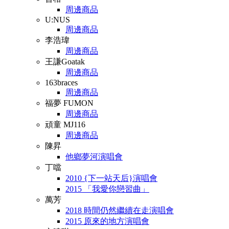
周邊商品
U:NUS
周邊商品
李浩瑋
周邊商品
王謙Goatak
周邊商品
163braces
周邊商品
福夢 FUMON
周邊商品
頑童 MJ116
周邊商品
陳昇
他鄉夢河演唱會
丁噹
2010 {下一站天后}演唱會
2015 「我愛你戀習曲」
萬芳
2018 時間仍然繼續在走演唱會
2015 原來的地方演唱會