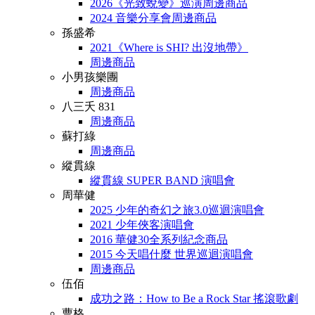
2026《光致蛻變》巡演周邊商品
2024 音樂分享會周邊商品
孫盛希
2021《Where is SHI? 出沒地帶》
周邊商品
小男孩樂團
周邊商品
八三夭 831
周邊商品
蘇打綠
周邊商品
縱貫線
縱貫線 SUPER BAND 演唱會
周華健
2025 少年的奇幻之旅3.0巡迴演唱會
2021 少年俠客演唱會
2016 華健30全系列紀念商品
2015 今天唱什麼 世界巡迴演唱會
周邊商品
伍佰
成功之路：How to Be a Rock Star 搖滾歌劇
曹格