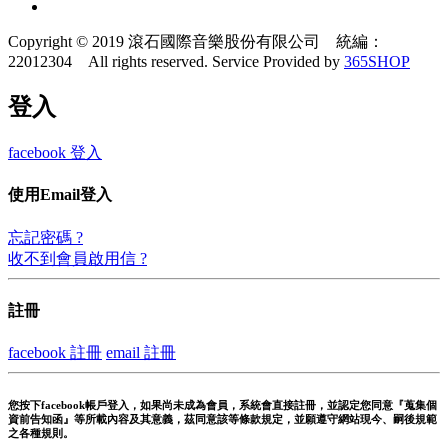
Copyright © 2019 滾石國際音樂股份有限公司 統編：
22012304 All rights reserved.
Service Provided by
365SHOP
登入
facebook 登入
使用Email登入
忘記密碼 ?
收不到會員啟用信 ?
註冊
facebook 註冊
email 註冊
您按下facebook帳戶登入，如果尚未成為會員，系統會直接註冊，並認定您同意『蒐集個
資前告知函』等所載內容及其意義，茲同意該等條款規定，並願遵守網站現今、嗣後規範
之各種規則。