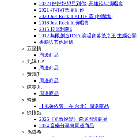
2022 [好好好想見到你] 高雄跨年演唱會
2021 好好好想見到你
2020 Just Rock It BLUE 藍 [桃園場]
2016 Just Rock It 演唱會
2015 超犀利趴6
2012 無限創造DNA 演唱會幕後之王 主腦公
書籍與其他周邊
五堅情
周邊商品
九澤 CP
周邊商品
黃鴻升
周邊商品
陳零九
周邊商品
齊豫
【風采依舊．在 台北】周邊商品
徐懷鈺
2026《光致蛻變》巡演周邊商品
2024 音樂分享會周邊商品
孫盛希