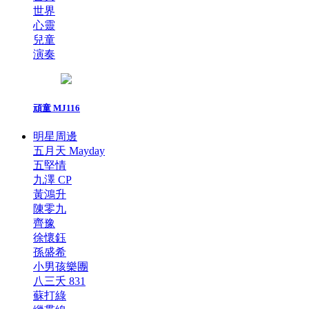
世界
心靈
兒童
演奏
頑童 MJ116
明星周邊
五月天 Mayday
五堅情
九澤 CP
黃鴻升
陳零九
齊豫
徐懷鈺
孫盛希
小男孩樂團
八三夭 831
蘇打綠