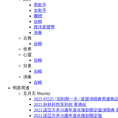
男歌手
女歌手
團體
合輯
西洋原聲帶
演奏
古典
合輯
世界
心靈
合輯
兒童
合輯
演奏
合輯
明星周邊
五月天 Mayday
2025 #5525 | 回到那一天 | 巡迴演唱會周邊商
2023 好好好想見到你 香港站
2023 諾亞方舟10週年進化復刻限定版演唱會 
2023 諾亞方舟10週年進化復刻限定版