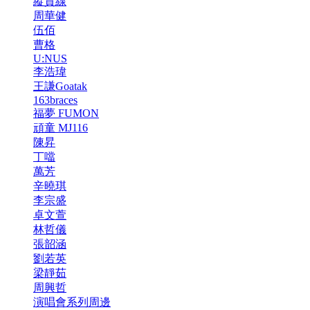
縱貫線
周華健
伍佰
曹格
U:NUS
李浩瑋
王謙Goatak
163braces
福夢 FUMON
頑童 MJ116
陳昇
丁噹
萬芳
辛曉琪
李宗盛
卓文萱
林哲儀
張韶涵
劉若英
梁靜茹
周興哲
演唱會系列周邊