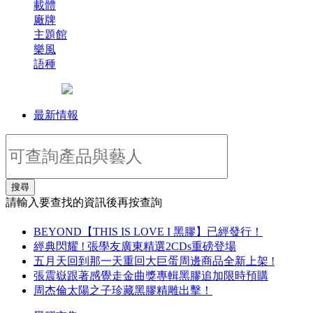
載體
廠牌
主題館
樂風
語種
最新情報
搜尋
請輸入要查找的資訊後再按查詢
BEYOND【THIS IS LOVE I 黑膠】已經發行！
經典閃耀 ! 張學友廣東精選2CDs重磅登場
五月天回到那一天重回大巨蛋周邊商品全新上架 !
張震嶽跟著感覺走金曲獎專輯黑膠追加限時預購
周杰倫太陽之子珍藏黑膠精雕出擊！