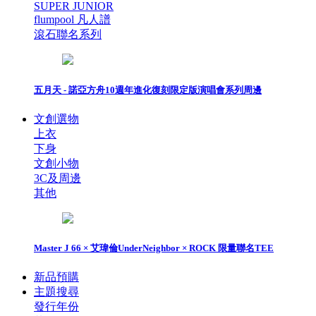
SUPER JUNIOR
flumpool 凡人譜
滾石聯名系列
五月天 - 諾亞方舟10週年進化復刻限定版演唱會系列周邊
文創選物
上衣
下身
文創小物
3C及周邊
其他
Master J 66 × 艾瑋倫UnderNeighbor × ROCK 限量聯名TEE
新品預購
主題搜尋
發行年份