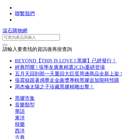
聯繫我們
滾石購物網
請輸入要查找的資訊後再按查詢
BEYOND【THIS IS LOVE I 黑膠】已經發行！
經典閃耀 ! 張學友廣東精選2CDs重磅登場
五月天回到那一天重回大巨蛋周邊商品全新上架 !
張震嶽跟著感覺走金曲獎專輯黑膠追加限時預購
周杰倫太陽之子珍藏黑膠精雕出擊！
黑膠市集
音樂類型
華語
東洋
韓樂
西洋
古典