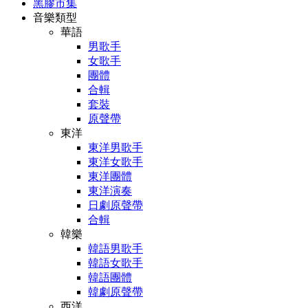
黑膠市集
音樂類型
華語
男歌手
女歌手
團體
合輯
套裝
原聲帶
東洋
東洋男歌手
東洋女歌手
東洋團體
東洋演奏
日劇原聲帶
合輯
韓樂
韓語男歌手
韓語女歌手
韓語團體
韓劇原聲帶
西洋