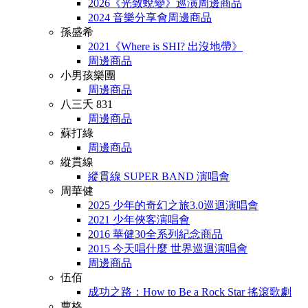
2026《光致蛻變》巡演周邊商品
2024 音樂分享會周邊商品
孫盛希
2021《Where is SHI? 出沒地帶》
周邊商品
小男孩樂團
周邊商品
八三夭 831
周邊商品
蘇打綠
周邊商品
縱貫線
縱貫線 SUPER BAND 演唱會
周華健
2025 少年的奇幻之旅3.0巡迴演唱會
2021 少年俠客演唱會
2016 華健30全系列紀念商品
2015 今天唱什麼 世界巡迴演唱會
周邊商品
伍佰
成功之路：How to Be a Rock Star 搖滾歌劇
曹格