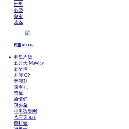
世界
心靈
兒童
演奏
頑童 MJ116
明星周邊
五月天 Mayday
五堅情
九澤 CP
黃鴻升
陳零九
齊豫
徐懷鈺
孫盛希
小男孩樂團
八三夭 831
蘇打綠