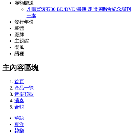
滿額贈送
凡購買滾石30 BD/DVD/書籍 即贈演唱會紀念場刊
一本
發行年份
載體
廠牌
主題館
樂風
語種
主內容區塊
首頁
產品一覽
音樂類型
演奏
合輯
華語
東洋
韓樂