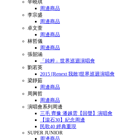
辛曉琪
周邊商品
李宗盛
周邊商品
卓文萱
周邊商品
林哲儀
周邊商品
張韶涵
「純粹」世界巡迴演唱會
劉若英
2015 [Renext 我敢]世界巡迴演唱會
梁靜茹
周邊商品
周興哲
周邊商品
演唱會系列周邊
三毛 齊豫 潘越雲【回聲】演唱會
【滾石30】紀念周邊
民歌40 經典重現
SUPER JUNIOR
周邊商品