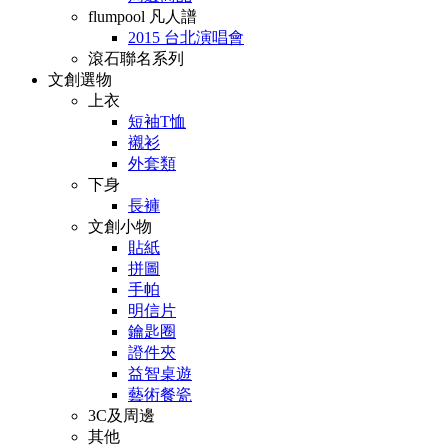
flumpool 凡人譜
2015 台北演唱會
滾石聯名系列
文創選物
上衣
短袖T恤
襯衫
外套類
下身
長褲
文創小物
貼紙
拼圖
手帕
明信片
鑰匙圈
證件夾
益智桌遊
藝術餐瓷
3C及周邊
其他