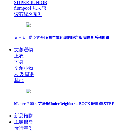
SUPER JUNIOR
flumpool 凡人譜
滾石聯名系列
五月天 - 諾亞方舟10週年進化復刻限定版演唱會系列周邊
文創選物
上衣
下身
文創小物
3C及周邊
其他
Master J 66 × 艾瑋倫UnderNeighbor × ROCK 限量聯名TEE
新品預購
主題搜尋
發行年份