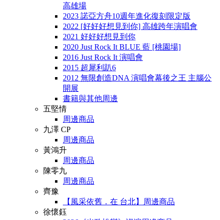
高雄場
2023 諾亞方舟10週年進化復刻限定版
2022 [好好好想見到你] 高雄跨年演唱會
2021 好好好想見到你
2020 Just Rock It BLUE 藍 [桃園場]
2016 Just Rock It 演唱會
2015 超犀利趴6
2012 無限創造DNA 演唱會幕後之王 主腦公
開展
書籍與其他周邊
五堅情
周邊商品
九澤 CP
周邊商品
黃鴻升
周邊商品
陳零九
周邊商品
齊豫
【風采依舊．在 台北】周邊商品
徐懷鈺