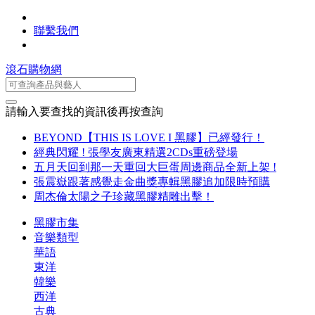
聯繫我們
滾石購物網
請輸入要查找的資訊後再按查詢
BEYOND【THIS IS LOVE I 黑膠】已經發行！
經典閃耀 ! 張學友廣東精選2CDs重磅登場
五月天回到那一天重回大巨蛋周邊商品全新上架 !
張震嶽跟著感覺走金曲獎專輯黑膠追加限時預購
周杰倫太陽之子珍藏黑膠精雕出擊！
黑膠市集
音樂類型
華語
東洋
韓樂
西洋
古典