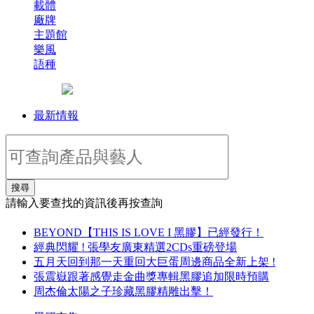
載體
廠牌
主題館
樂風
語種
最新情報
搜尋
請輸入要查找的資訊後再按查詢
BEYOND【THIS IS LOVE I 黑膠】已經發行！
經典閃耀 ! 張學友廣東精選2CDs重磅登場
五月天回到那一天重回大巨蛋周邊商品全新上架 !
張震嶽跟著感覺走金曲獎專輯黑膠追加限時預購
周杰倫太陽之子珍藏黑膠精雕出擊！