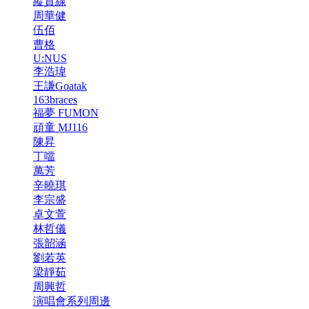
縱貫線
周華健
伍佰
曹格
U:NUS
李浩瑋
王謙Goatak
163braces
福夢 FUMON
頑童 MJ116
陳昇
丁噹
萬芳
辛曉琪
李宗盛
卓文萱
林哲儀
張韶涵
劉若英
梁靜茹
周興哲
演唱會系列周邊