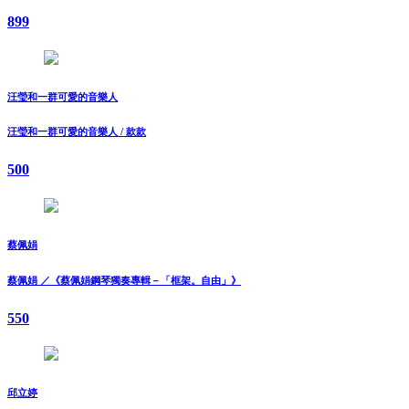
899
汪瑩和一群可愛的音樂人
汪瑩和一群可愛的音樂人 / 款款
500
蔡佩娟
蔡佩娟 ／《蔡佩娟鋼琴獨奏專輯－「框架。自由」》
550
邱立婷