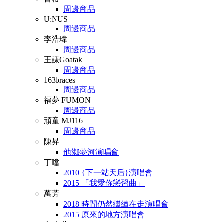
周邊商品
U:NUS
周邊商品
李浩瑋
周邊商品
王謙Goatak
周邊商品
163braces
周邊商品
福夢 FUMON
周邊商品
頑童 MJ116
周邊商品
陳昇
他鄉夢河演唱會
丁噹
2010 {下一站天后}演唱會
2015 「我愛你戀習曲」
萬芳
2018 時間仍然繼續在走演唱會
2015 原來的地方演唱會