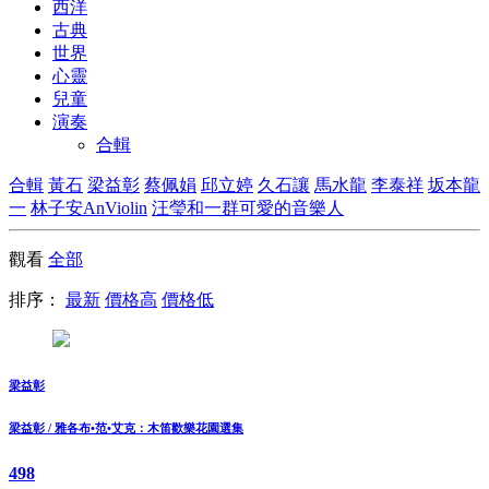
西洋
古典
世界
心靈
兒童
演奏
合輯
合輯
黃石
梁益彰
蔡佩娟
邱立婷
久石讓
馬水龍
李泰祥
坂本龍
一
林子安AnViolin
汪瑩和一群可愛的音樂人
觀看
全部
排序：
最新
價格高
價格低
梁益彰
梁益彰 / 雅各布•范•艾克：木笛歡樂花園選集
498