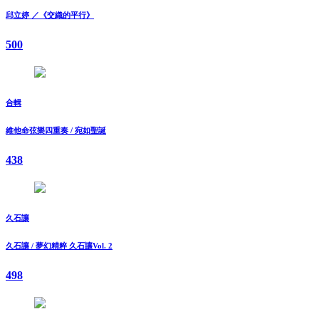
邱立婷 ／《交織的平行》
500
合輯
維他命弦樂四重奏 / 宛如聖誕
438
久石讓
久石讓 / 夢幻精粹 久石讓Vol. 2
498