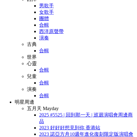
男歌手
女歌手
團體
合輯
西洋原聲帶
演奏
古典
合輯
世界
心靈
合輯
兒童
合輯
演奏
合輯
明星周邊
五月天 Mayday
2025 #5525 | 回到那一天 | 巡迴演唱會周邊商
品
2023 好好好想見到你 香港站
2023 諾亞方舟10週年進化復刻限定版演唱會