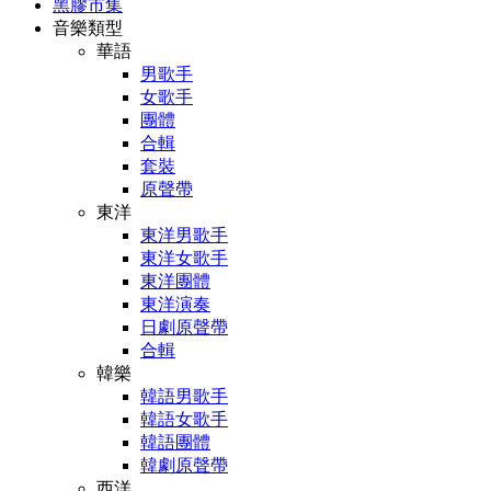
黑膠市集
音樂類型
華語
男歌手
女歌手
團體
合輯
套裝
原聲帶
東洋
東洋男歌手
東洋女歌手
東洋團體
東洋演奏
日劇原聲帶
合輯
韓樂
韓語男歌手
韓語女歌手
韓語團體
韓劇原聲帶
西洋