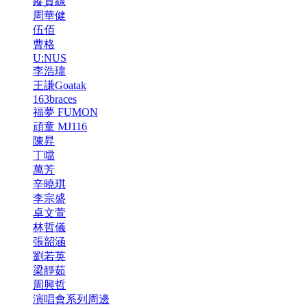
縱貫線
周華健
伍佰
曹格
U:NUS
李浩瑋
王謙Goatak
163braces
福夢 FUMON
頑童 MJ116
陳昇
丁噹
萬芳
辛曉琪
李宗盛
卓文萱
林哲儀
張韶涵
劉若英
梁靜茹
周興哲
演唱會系列周邊