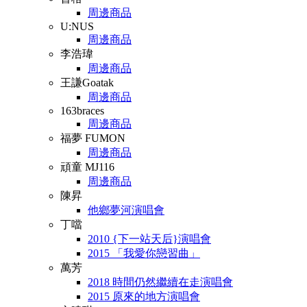
周邊商品
U:NUS
周邊商品
李浩瑋
周邊商品
王謙Goatak
周邊商品
163braces
周邊商品
福夢 FUMON
周邊商品
頑童 MJ116
周邊商品
陳昇
他鄉夢河演唱會
丁噹
2010 {下一站天后}演唱會
2015 「我愛你戀習曲」
萬芳
2018 時間仍然繼續在走演唱會
2015 原來的地方演唱會