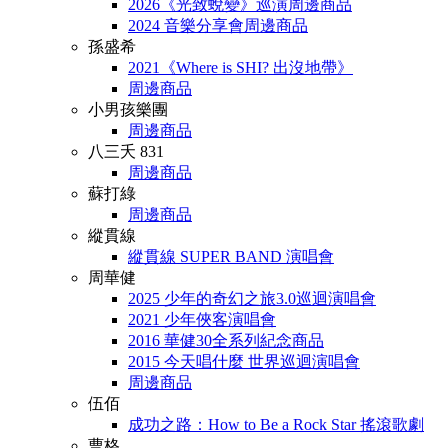
2026《光致蛻變》巡演周邊商品
2024 音樂分享會周邊商品
孫盛希
2021《Where is SHI? 出沒地帶》
周邊商品
小男孩樂團
周邊商品
八三夭 831
周邊商品
蘇打綠
周邊商品
縱貫線
縱貫線 SUPER BAND 演唱會
周華健
2025 少年的奇幻之旅3.0巡迴演唱會
2021 少年俠客演唱會
2016 華健30全系列紀念商品
2015 今天唱什麼 世界巡迴演唱會
周邊商品
伍佰
成功之路：How to Be a Rock Star 搖滾歌劇
曹格