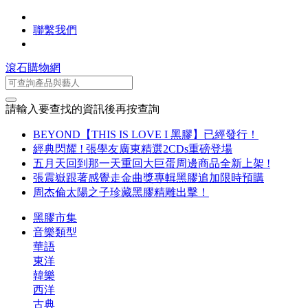
聯繫我們
滾石購物網
請輸入要查找的資訊後再按查詢
BEYOND【THIS IS LOVE I 黑膠】已經發行！
經典閃耀 ! 張學友廣東精選2CDs重磅登場
五月天回到那一天重回大巨蛋周邊商品全新上架 !
張震嶽跟著感覺走金曲獎專輯黑膠追加限時預購
周杰倫太陽之子珍藏黑膠精雕出擊！
黑膠市集
音樂類型
華語
東洋
韓樂
西洋
古典