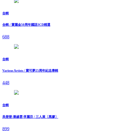
合輯
合輯 / 寶麗金50周年國語3CD精選
688
合輯
Various Artists / 寶可夢25周年紀念專輯
448
合輯
吳楚楚‧潘越雲‧李麗芬 / 三人展〔黑膠〕
899