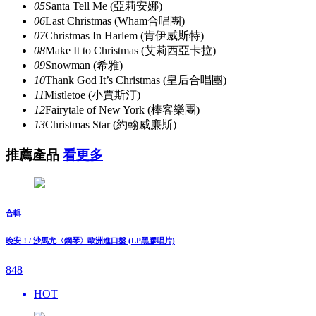
05
Santa Tell Me (亞莉安娜)
06
Last Christmas (Wham合唱團)
07
Christmas In Harlem (肯伊威斯特)
08
Make It to Christmas (艾莉西亞卡拉)
09
Snowman (希雅)
10
Thank God It’s Christmas (皇后合唱團)
11
Mistletoe (小賈斯汀)
12
Fairytale of New York (棒客樂團)
13
Christmas Star (約翰威廉斯)
推薦產品
看更多
合輯
晚安！/ 沙馬尤〈鋼琴〉歐洲進口盤 (LP黑膠唱片)
848
HOT