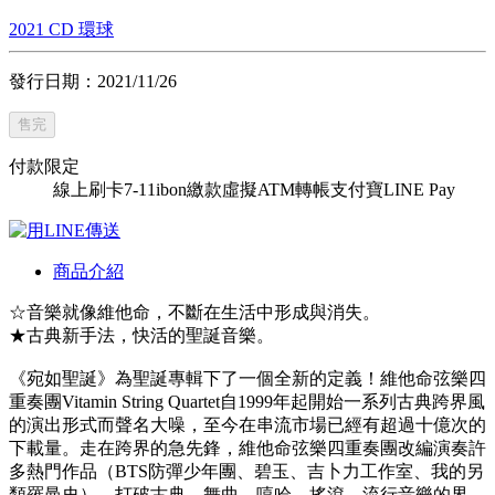
2021
CD
環球
發行日期：2021/11/26
售完
付款限定
線上刷卡
7-11ibon繳款
虛擬ATM轉帳
支付寶
LINE Pay
商品介紹
☆音樂就像維他命，不斷在生活中形成與消失。
★古典新手法，快活的聖誕音樂。
《宛如聖誕》為聖誕專輯下了一個全新的定義！維他命弦樂四
重奏團Vitamin String Quartet自1999年起開始一系列古典跨界風
的演出形式而聲名大噪，至今在串流市場已經有超過十億次的
下載量。走在跨界的急先鋒，維他命弦樂四重奏團改編演奏許
多熱門作品（BTS防彈少年團、碧玉、吉卜力工作室、我的另
類羅曼史），打破古典、舞曲、嘻哈、搖滾、流行音樂的界