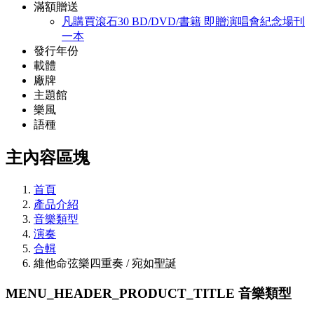
滿額贈送
凡購買滾石30 BD/DVD/書籍 即贈演唱會紀念場刊
一本
發行年份
載體
廠牌
主題館
樂風
語種
主內容區塊
首頁
產品介紹
音樂類型
演奏
合輯
維他命弦樂四重奏 / 宛如聖誕
MENU_HEADER_PRODUCT_TITLE
音樂類型