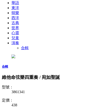
華語
東洋
韓樂
西洋
古典
世界
心靈
兒童
演奏
合輯
合輯
維他命弦樂四重奏 / 宛如聖誕
型號：
3861341
定價：
438