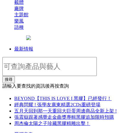
載體
廠牌
主題館
樂風
語種
最新情報
搜尋
請輸入要查找的資訊後再按查詢
BEYOND【THIS IS LOVE I 黑膠】已經發行！
經典閃耀 ! 張學友廣東精選2CDs重磅登場
五月天回到那一天重回大巨蛋周邊商品全新上架 !
張震嶽跟著感覺走金曲獎專輯黑膠追加限時預購
周杰倫太陽之子珍藏黑膠精雕出擊！