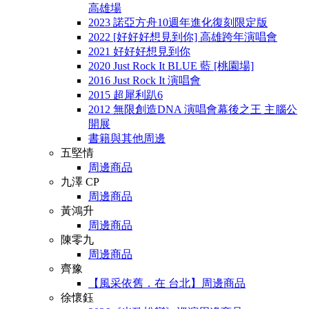
高雄場
2023 諾亞方舟10週年進化復刻限定版
2022 [好好好想見到你] 高雄跨年演唱會
2021 好好好想見到你
2020 Just Rock It BLUE 藍 [桃園場]
2016 Just Rock It 演唱會
2015 超犀利趴6
2012 無限創造DNA 演唱會幕後之王 主腦公
開展
書籍與其他周邊
五堅情
周邊商品
九澤 CP
周邊商品
黃鴻升
周邊商品
陳零九
周邊商品
齊豫
【風采依舊．在 台北】周邊商品
徐懷鈺