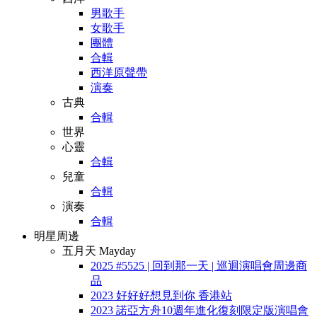
男歌手
女歌手
團體
合輯
西洋原聲帶
演奏
古典
合輯
世界
心靈
合輯
兒童
合輯
演奏
合輯
明星周邊
五月天 Mayday
2025 #5525 | 回到那一天 | 巡迴演唱會周邊商
品
2023 好好好想見到你 香港站
2023 諾亞方舟10週年進化復刻限定版演唱會