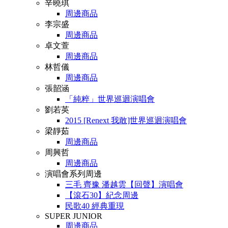
辛曉琪
周邊商品
李宗盛
周邊商品
卓文萱
周邊商品
林哲儀
周邊商品
張韶涵
「純粹」世界巡迴演唱會
劉若英
2015 [Renext 我敢]世界巡迴演唱會
梁靜茹
周邊商品
周興哲
周邊商品
演唱會系列周邊
三毛 齊豫 潘越雲【回聲】演唱會
【滾石30】紀念周邊
民歌40 經典重現
SUPER JUNIOR
周邊商品