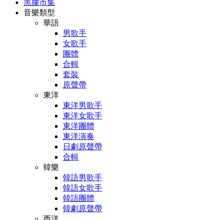
黑膠市集
音樂類型
華語
男歌手
女歌手
團體
合輯
套裝
原聲帶
東洋
東洋男歌手
東洋女歌手
東洋團體
東洋演奏
日劇原聲帶
合輯
韓樂
韓語男歌手
韓語女歌手
韓語團體
韓劇原聲帶
西洋