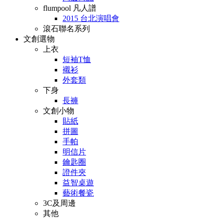
flumpool 凡人譜
2015 台北演唱會
滾石聯名系列
文創選物
上衣
短袖T恤
襯衫
外套類
下身
長褲
文創小物
貼紙
拼圖
手帕
明信片
鑰匙圈
證件夾
益智桌遊
藝術餐瓷
3C及周邊
其他