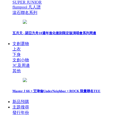
SUPER JUNIOR
flumpool 凡人譜
滾石聯名系列
五月天 - 諾亞方舟10週年進化復刻限定版演唱會系列周邊
文創選物
上衣
下身
文創小物
3C及周邊
其他
Master J 66 × 艾瑋倫UnderNeighbor × ROCK 限量聯名TEE
新品預購
主題搜尋
發行年份