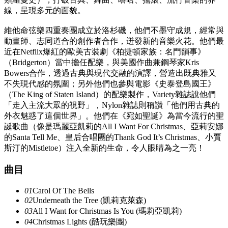
線，呈現多元的面貌。
維他命弦樂四重奏團成立於洛杉磯，他們不墨守成規，經常與
動畫師、志同道合的創作者合作，迸發新的音樂火花。他們最
近在Netflix爆紅的歐美古裝劇《柏捷頓家族：名門韻事》
（Bridgerton）當中擔任配樂，與美國作曲兼鋼琴家Kris
Bowers合作，透過古典與現代交融的演譯，營造出既典雅又
不失現代感的氛圍；另外他們也參與電影《史泰登島國王》
（The King of Staten Island）的配樂製作，Variety雜誌說他們
「走入主流大眾的視野」，Nylon雜誌則稱讚「他們用古典的
外衣魅惑了這個世界」。他們在《宛如聖誕》為當今流行的聖
誕歌曲（像是瑪麗亞凱莉的All I Want For Christmas、亞莉安娜
的Santa Tell Me、皇后合唱團的Thank God It’s Christmas、小賈
斯汀的Mistletoe）注入全新的生命，令人眼睛為之一亮！
曲目
01
Carol Of The Bells
02
Underneath the Tree (凱莉克萊森)
03
All I Want for Christmas Is You (瑪莉亞凱莉)
04
Christmas Lights (酷玩樂團)