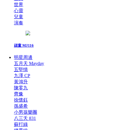
世界
心靈
兒童
演奏
頑童 MJ116
明星周邊
五月天 Mayday
五堅情
九澤 CP
黃鴻升
陳零九
齊豫
徐懷鈺
孫盛希
小男孩樂團
八三夭 831
蘇打綠