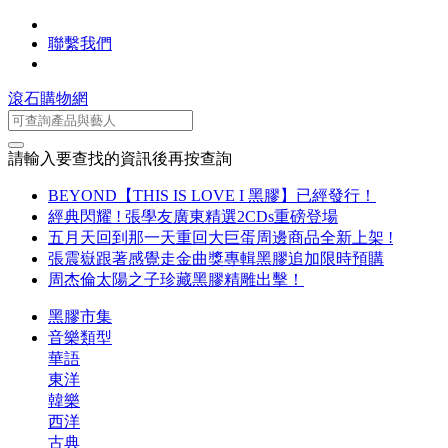
聯繫我們
滾石購物網
請輸入要查找的資訊後再按查詢
BEYOND【THIS IS LOVE I 黑膠】已經發行！
經典閃耀 ! 張學友廣東精選2CDs重磅登場
五月天回到那一天重回大巨蛋周邊商品全新上架 !
張震嶽跟著感覺走金曲獎專輯黑膠追加限時預購
周杰倫太陽之子珍藏黑膠精雕出擊！
黑膠市集
音樂類型
華語
東洋
韓樂
西洋
古典