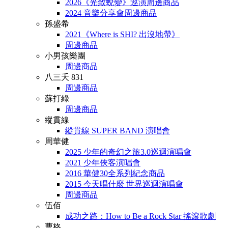
2026《光致蛻變》巡演周邊商品
2024 音樂分享會周邊商品
孫盛希
2021《Where is SHI? 出沒地帶》
周邊商品
小男孩樂團
周邊商品
八三夭 831
周邊商品
蘇打綠
周邊商品
縱貫線
縱貫線 SUPER BAND 演唱會
周華健
2025 少年的奇幻之旅3.0巡迴演唱會
2021 少年俠客演唱會
2016 華健30全系列紀念商品
2015 今天唱什麼 世界巡迴演唱會
周邊商品
伍佰
成功之路：How to Be a Rock Star 搖滾歌劇
曹格