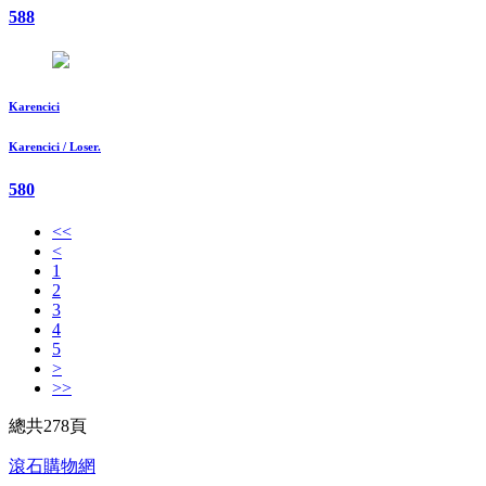
588
Karencici
Karencici / Loser.
580
<<
<
1
2
3
4
5
>
>>
總共278頁
滾石購物網