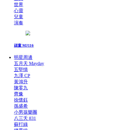
世界
心靈
兒童
演奏
頑童 MJ116
明星周邊
五月天 Mayday
五堅情
九澤 CP
黃鴻升
陳零九
齊豫
徐懷鈺
孫盛希
小男孩樂團
八三夭 831
蘇打綠