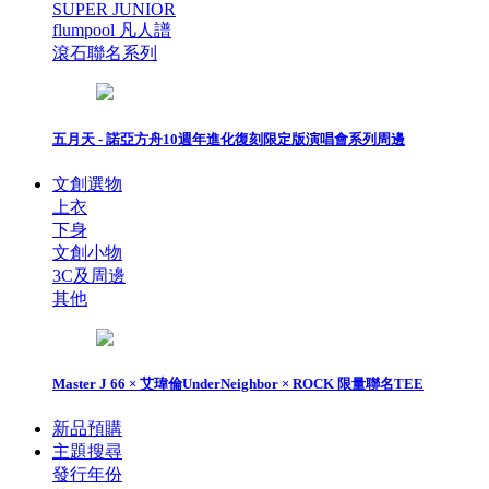
SUPER JUNIOR
flumpool 凡人譜
滾石聯名系列
五月天 - 諾亞方舟10週年進化復刻限定版演唱會系列周邊
文創選物
上衣
下身
文創小物
3C及周邊
其他
Master J 66 × 艾瑋倫UnderNeighbor × ROCK 限量聯名TEE
新品預購
主題搜尋
發行年份