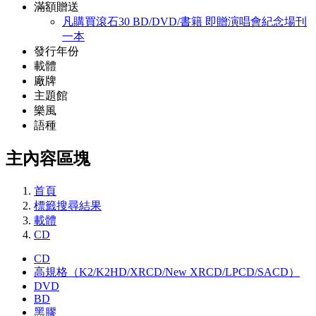
滿額贈送
凡購買滾石30 BD/DVD/書籍 即贈演唱會紀念場刊
一本
發行年份
載體
廠牌
主題館
樂風
語種
主內容區塊
首頁
標籤搜尋結果
載體
CD
CD
高規格（K2/K2HD/XRCD/New XRCD/LPCD/SACD）
DVD
BD
黑膠