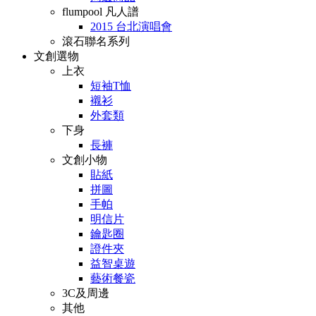
flumpool 凡人譜
2015 台北演唱會
滾石聯名系列
文創選物
上衣
短袖T恤
襯衫
外套類
下身
長褲
文創小物
貼紙
拼圖
手帕
明信片
鑰匙圈
證件夾
益智桌遊
藝術餐瓷
3C及周邊
其他