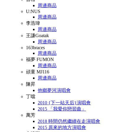
周邊商品
U:NUS
周邊商品
李浩瑋
周邊商品
王謙Goatak
周邊商品
163braces
周邊商品
福夢 FUMON
周邊商品
頑童 MJ116
周邊商品
陳昇
他鄉夢河演唱會
丁噹
2010 {下一站天后}演唱會
2015 「我愛你戀習曲」
萬芳
2018 時間仍然繼續在走演唱會
2015 原來的地方演唱會