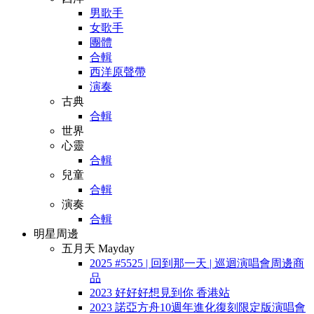
男歌手
女歌手
團體
合輯
西洋原聲帶
演奏
古典
合輯
世界
心靈
合輯
兒童
合輯
演奏
合輯
明星周邊
五月天 Mayday
2025 #5525 | 回到那一天 | 巡迴演唱會周邊商
品
2023 好好好想見到你 香港站
2023 諾亞方舟10週年進化復刻限定版演唱會