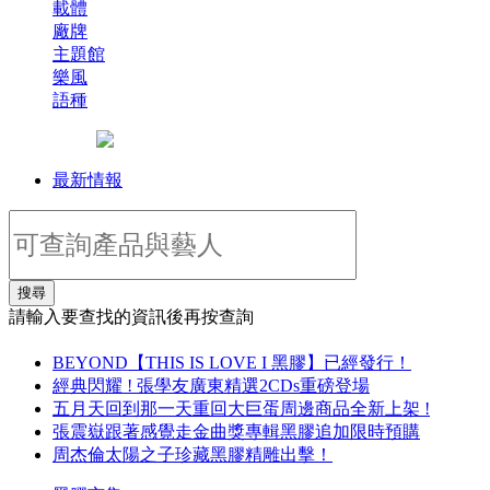
載體
廠牌
主題館
樂風
語種
最新情報
搜尋
請輸入要查找的資訊後再按查詢
BEYOND【THIS IS LOVE I 黑膠】已經發行！
經典閃耀 ! 張學友廣東精選2CDs重磅登場
五月天回到那一天重回大巨蛋周邊商品全新上架 !
張震嶽跟著感覺走金曲獎專輯黑膠追加限時預購
周杰倫太陽之子珍藏黑膠精雕出擊！