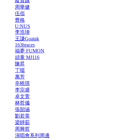
縱貫線
周華健
伍佰
曹格
U:NUS
李浩瑋
王謙Goatak
163braces
福夢 FUMON
頑童 MJ116
陳昇
丁噹
萬芳
辛曉琪
李宗盛
卓文萱
林哲儀
張韶涵
劉若英
梁靜茹
周興哲
演唱會系列周邊