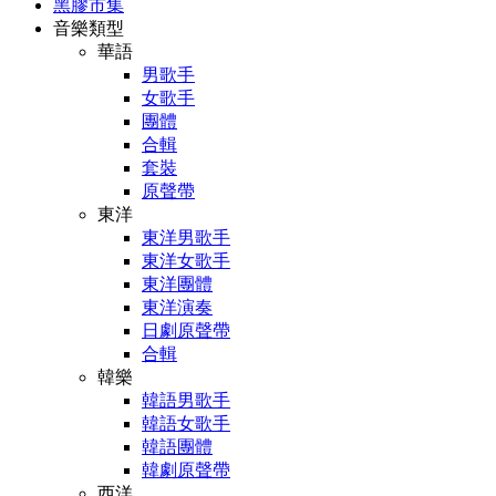
黑膠市集
音樂類型
華語
男歌手
女歌手
團體
合輯
套裝
原聲帶
東洋
東洋男歌手
東洋女歌手
東洋團體
東洋演奏
日劇原聲帶
合輯
韓樂
韓語男歌手
韓語女歌手
韓語團體
韓劇原聲帶
西洋