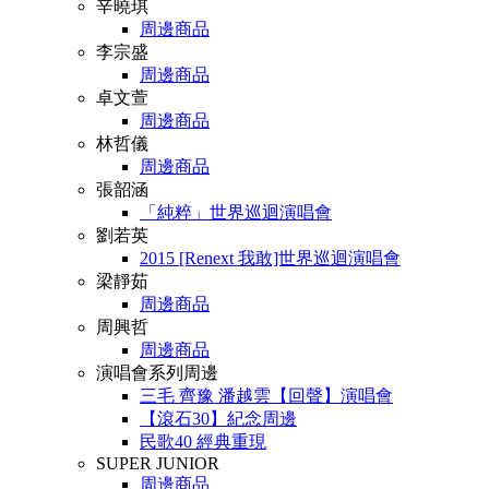
辛曉琪
周邊商品
李宗盛
周邊商品
卓文萱
周邊商品
林哲儀
周邊商品
張韶涵
「純粹」世界巡迴演唱會
劉若英
2015 [Renext 我敢]世界巡迴演唱會
梁靜茹
周邊商品
周興哲
周邊商品
演唱會系列周邊
三毛 齊豫 潘越雲【回聲】演唱會
【滾石30】紀念周邊
民歌40 經典重現
SUPER JUNIOR
周邊商品