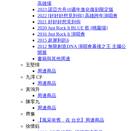
高雄場
2023 諾亞方舟10週年進化復刻限定版
2022 [好好好想見到你] 高雄跨年演唱會
2021 好好好想見到你
2020 Just Rock It BLUE 藍 [桃園場]
2016 Just Rock It 演唱會
2015 超犀利趴6
2012 無限創造DNA 演唱會幕後之王 主腦公
開展
書籍與其他周邊
五堅情
周邊商品
九澤 CP
周邊商品
黃鴻升
周邊商品
陳零九
周邊商品
齊豫
【風采依舊．在 台北】周邊商品
徐懷鈺