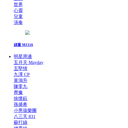
世界
心靈
兒童
演奏
頑童 MJ116
明星周邊
五月天 Mayday
五堅情
九澤 CP
黃鴻升
陳零九
齊豫
徐懷鈺
孫盛希
小男孩樂團
八三夭 831
蘇打綠