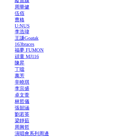
縱貫線
周華健
伍佰
曹格
U:NUS
李浩瑋
王謙Goatak
163braces
福夢 FUMON
頑童 MJ116
陳昇
丁噹
萬芳
辛曉琪
李宗盛
卓文萱
林哲儀
張韶涵
劉若英
梁靜茹
周興哲
演唱會系列周邊