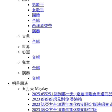
男歌手
女歌手
團體
合輯
西洋原聲帶
演奏
古典
合輯
世界
心靈
合輯
兒童
合輯
演奏
合輯
明星周邊
五月天 Mayday
2025 #5525 | 回到那一天 | 巡迴演唱會周邊商
2023 好好好想見到你 香港站
2023 諾亞方舟10週年進化復刻限定版演唱會 
2023 諾亞方舟10週年進化復刻限定版