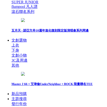
SUPER JUNIOR
flumpool 凡人譜
滾石聯名系列
五月天 - 諾亞方舟10週年進化復刻限定版演唱會系列周邊
文創選物
上衣
下身
文創小物
3C及周邊
其他
Master J 66 × 艾瑋倫UnderNeighbor × ROCK 限量聯名TEE
新品預購
主題搜尋
發行年份