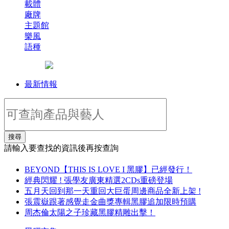
載體
廠牌
主題館
樂風
語種
最新情報
搜尋
請輸入要查找的資訊後再按查詢
BEYOND【THIS IS LOVE I 黑膠】已經發行！
經典閃耀 ! 張學友廣東精選2CDs重磅登場
五月天回到那一天重回大巨蛋周邊商品全新上架 !
張震嶽跟著感覺走金曲獎專輯黑膠追加限時預購
周杰倫太陽之子珍藏黑膠精雕出擊！