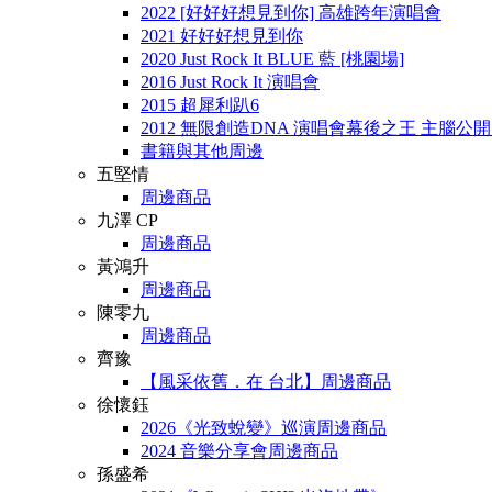
2022 [好好好想見到你] 高雄跨年演唱會
2021 好好好想見到你
2020 Just Rock It BLUE 藍 [桃園場]
2016 Just Rock It 演唱會
2015 超犀利趴6
2012 無限創造DNA 演唱會幕後之王 主腦公
書籍與其他周邊
五堅情
周邊商品
九澤 CP
周邊商品
黃鴻升
周邊商品
陳零九
周邊商品
齊豫
【風采依舊．在 台北】周邊商品
徐懷鈺
2026《光致蛻變》巡演周邊商品
2024 音樂分享會周邊商品
孫盛希