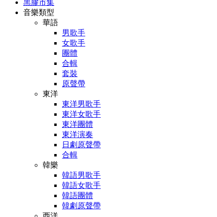
黑膠市集
音樂類型
華語
男歌手
女歌手
團體
合輯
套裝
原聲帶
東洋
東洋男歌手
東洋女歌手
東洋團體
東洋演奏
日劇原聲帶
合輯
韓樂
韓語男歌手
韓語女歌手
韓語團體
韓劇原聲帶
西洋