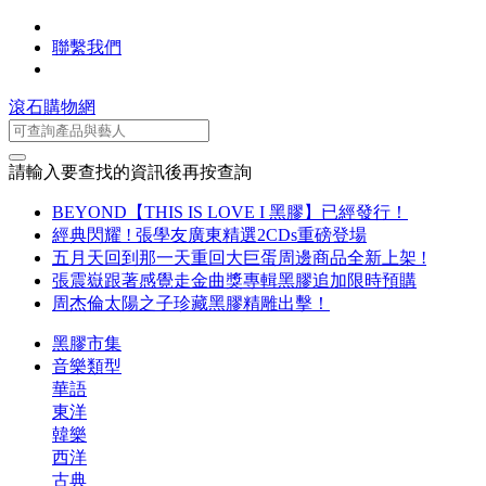
聯繫我們
滾石購物網
請輸入要查找的資訊後再按查詢
BEYOND【THIS IS LOVE I 黑膠】已經發行！
經典閃耀 ! 張學友廣東精選2CDs重磅登場
五月天回到那一天重回大巨蛋周邊商品全新上架 !
張震嶽跟著感覺走金曲獎專輯黑膠追加限時預購
周杰倫太陽之子珍藏黑膠精雕出擊！
黑膠市集
音樂類型
華語
東洋
韓樂
西洋
古典