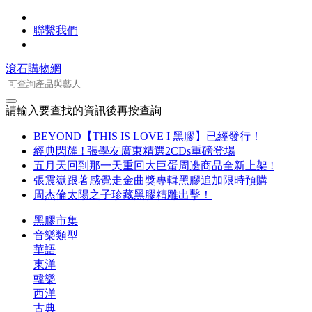
聯繫我們
滾石購物網
請輸入要查找的資訊後再按查詢
BEYOND【THIS IS LOVE I 黑膠】已經發行！
經典閃耀 ! 張學友廣東精選2CDs重磅登場
五月天回到那一天重回大巨蛋周邊商品全新上架 !
張震嶽跟著感覺走金曲獎專輯黑膠追加限時預購
周杰倫太陽之子珍藏黑膠精雕出擊！
黑膠市集
音樂類型
華語
東洋
韓樂
西洋
古典