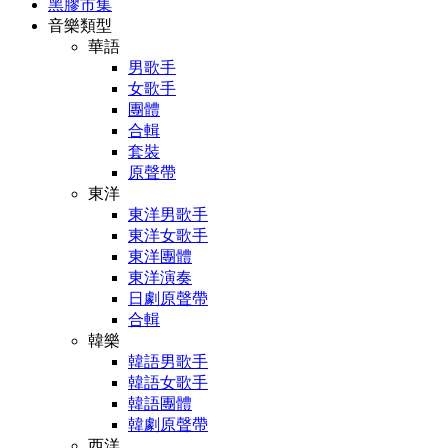
黑膠市集
音樂類型
華語
男歌手
女歌手
團體
合輯
套裝
原聲帶
東洋
東洋男歌手
東洋女歌手
東洋團體
東洋演奏
日劇原聲帶
合輯
韓樂
韓語男歌手
韓語女歌手
韓語團體
韓劇原聲帶
西洋