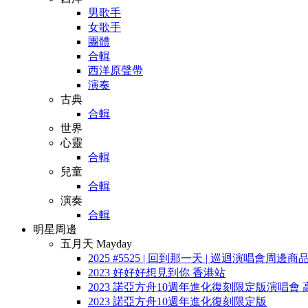
男歌手
女歌手
團體
合輯
西洋原聲帶
演奏
古典
合輯
世界
心靈
合輯
兒童
合輯
演奏
合輯
明星周邊
五月天 Mayday
2025 #5525 | 回到那一天 | 巡迴演唱會周邊商
2023 好好好想見到你 香港站
2023 諾亞方舟10週年進化復刻限定版演唱會 
2023 諾亞方舟10週年進化復刻限定版