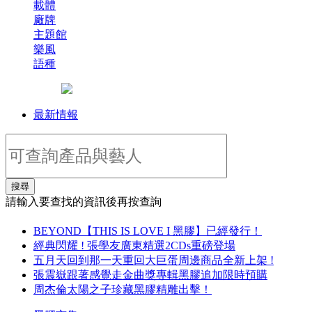
載體
廠牌
主題館
樂風
語種
最新情報
搜尋
請輸入要查找的資訊後再按查詢
BEYOND【THIS IS LOVE I 黑膠】已經發行！
經典閃耀 ! 張學友廣東精選2CDs重磅登場
五月天回到那一天重回大巨蛋周邊商品全新上架 !
張震嶽跟著感覺走金曲獎專輯黑膠追加限時預購
周杰倫太陽之子珍藏黑膠精雕出擊！