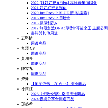
2022 [好好好想見到你] 高雄跨年演唱會
2021 好好好想見到你
2020 Just Rock It BLUE 藍 [桃園場]
2016 Just Rock It 演唱會
2015 超犀利趴6
2012 無限創造DNA 演唱會幕後之王 主腦公
書籍與其他周邊
五堅情
周邊商品
九澤 CP
周邊商品
黃鴻升
周邊商品
陳零九
周邊商品
齊豫
【風采依舊．在 台北】周邊商品
徐懷鈺
2026《光致蛻變》巡演周邊商品
2024 音樂分享會周邊商品
孫盛希