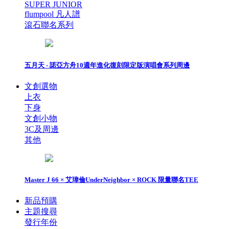
SUPER JUNIOR
flumpool 凡人譜
滾石聯名系列
五月天 - 諾亞方舟10週年進化復刻限定版演唱會系列周邊
文創選物
上衣
下身
文創小物
3C及周邊
其他
Master J 66 × 艾瑋倫UnderNeighbor × ROCK 限量聯名TEE
新品預購
主題搜尋
發行年份