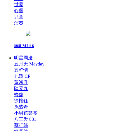
世界
心靈
兒童
演奏
頑童 MJ116
明星周邊
五月天 Mayday
五堅情
九澤 CP
黃鴻升
陳零九
齊豫
徐懷鈺
孫盛希
小男孩樂團
八三夭 831
蘇打綠