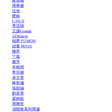
縱貫線
周華健
伍佰
曹格
U:NUS
李浩瑋
王謙Goatak
163braces
福夢 FUMON
頑童 MJ116
陳昇
丁噹
萬芳
辛曉琪
李宗盛
卓文萱
林哲儀
張韶涵
劉若英
梁靜茹
周興哲
演唱會系列周邊