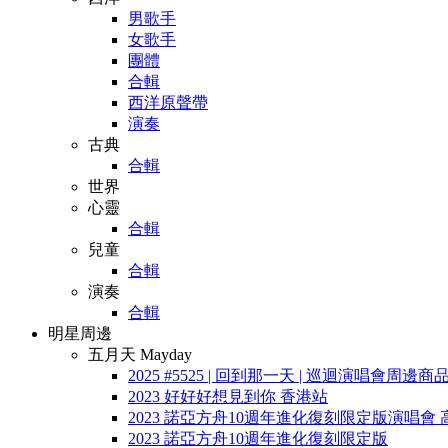
男歌手
女歌手
團體
合輯
西洋原聲帶
演奏
古典
合輯
世界
心靈
合輯
兒童
合輯
演奏
合輯
明星周邊
五月天 Mayday
2025 #5525 | 回到那一天 | 巡迴演唱會周邊商
2023 好好好想見到你 香港站
2023 諾亞方舟10週年進化復刻限定版演唱會 
2023 諾亞方舟10週年進化復刻限定版