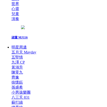
世界
心靈
兒童
演奏
頑童 MJ116
明星周邊
五月天 Mayday
五堅情
九澤 CP
黃鴻升
陳零九
齊豫
徐懷鈺
孫盛希
小男孩樂團
八三夭 831
蘇打綠