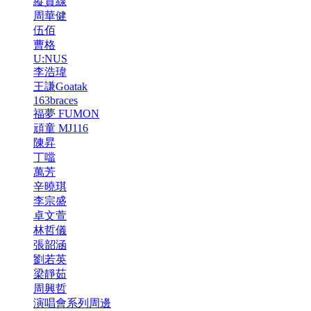
縱貫線
周華健
伍佰
曹格
U:NUS
李浩瑋
王謙Goatak
163braces
福夢 FUMON
頑童 MJ116
陳昇
丁噹
萬芳
辛曉琪
李宗盛
卓文萱
林哲儀
張韶涵
劉若英
梁靜茹
周興哲
演唱會系列周邊