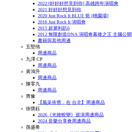
2022 [好好好想見到你] 高雄跨年演唱會
2021 好好好想見到你
2020 Just Rock It BLUE 藍 [桃園場]
2016 Just Rock It 演唱會
2015 超犀利趴6
2012 無限創造DNA 演唱會幕後之王 主腦公
書籍與其他周邊
五堅情
周邊商品
九澤 CP
周邊商品
黃鴻升
周邊商品
陳零九
周邊商品
齊豫
【風采依舊．在 台北】周邊商品
徐懷鈺
2026《光致蛻變》巡演周邊商品
2024 音樂分享會周邊商品
孫盛希