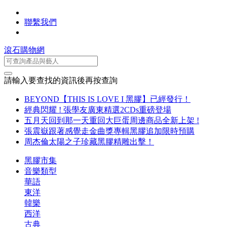
聯繫我們
滾石購物網
請輸入要查找的資訊後再按查詢
BEYOND【THIS IS LOVE I 黑膠】已經發行！
經典閃耀 ! 張學友廣東精選2CDs重磅登場
五月天回到那一天重回大巨蛋周邊商品全新上架 !
張震嶽跟著感覺走金曲獎專輯黑膠追加限時預購
周杰倫太陽之子珍藏黑膠精雕出擊！
黑膠市集
音樂類型
華語
東洋
韓樂
西洋
古典