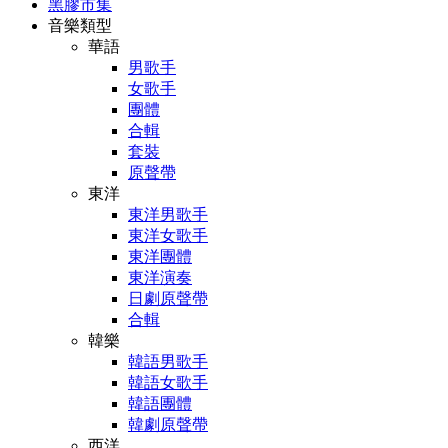
黑膠市集
音樂類型
華語
男歌手
女歌手
團體
合輯
套裝
原聲帶
東洋
東洋男歌手
東洋女歌手
東洋團體
東洋演奏
日劇原聲帶
合輯
韓樂
韓語男歌手
韓語女歌手
韓語團體
韓劇原聲帶
西洋