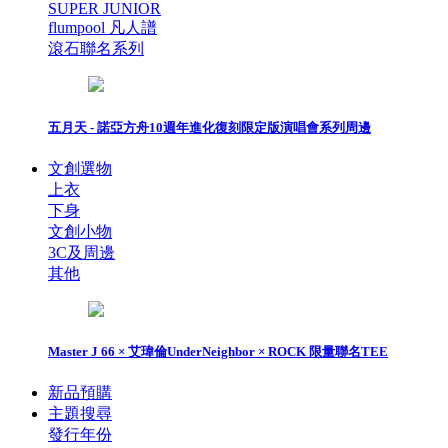
SUPER JUNIOR
flumpool 凡人譜
滾石聯名系列
五月天 - 諾亞方舟10週年進化復刻限定版演唱會系列周邊
文創選物
上衣
下身
文創小物
3C及周邊
其他
Master J 66 × 艾瑋倫UnderNeighbor × ROCK 限量聯名TEE
新品預購
主題搜尋
發行年份