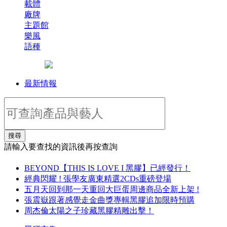
載體
廠牌
主題館
樂風
語種
最新情報
搜尋
請輸入要查找的資訊後再按查詢
BEYOND【THIS IS LOVE I 黑膠】已經發行！
經典閃耀 ! 張學友廣東精選2CDs重磅登場
五月天回到那一天重回大巨蛋周邊商品全新上架 !
張震嶽跟著感覺走金曲獎專輯黑膠追加限時預購
周杰倫太陽之子珍藏黑膠精雕出擊！