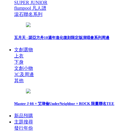
SUPER JUNIOR
flumpool 凡人譜
滾石聯名系列
五月天 - 諾亞方舟10週年進化復刻限定版演唱會系列周邊
文創選物
上衣
下身
文創小物
3C及周邊
其他
Master J 66 × 艾瑋倫UnderNeighbor × ROCK 限量聯名TEE
新品預購
主題搜尋
發行年份