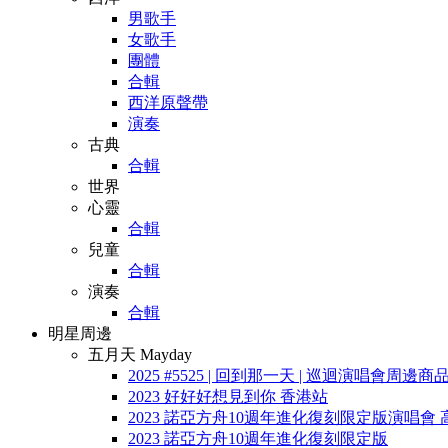
男歌手
女歌手
團體
合輯
西洋原聲帶
演奏
古典
合輯
世界
心靈
合輯
兒童
合輯
演奏
合輯
明星周邊
五月天 Mayday
2025 #5525 | 回到那一天 | 巡迴演唱會周邊商
2023 好好好想見到你 香港站
2023 諾亞方舟10週年進化復刻限定版演唱會 
2023 諾亞方舟10週年進化復刻限定版