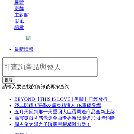
載體
廠牌
主題館
樂風
語種
最新情報
搜尋
請輸入要查找的資訊後再按查詢
BEYOND【THIS IS LOVE I 黑膠】已經發行！
經典閃耀 ! 張學友廣東精選2CDs重磅登場
五月天回到那一天重回大巨蛋周邊商品全新上架 !
張震嶽跟著感覺走金曲獎專輯黑膠追加限時預購
周杰倫太陽之子珍藏黑膠精雕出擊！