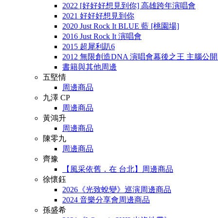
2022 [好好好想見到你] 高雄跨年演唱會
2021 好好好想見到你
2020 Just Rock It BLUE 藍 [桃園場]
2016 Just Rock It 演唱會
2015 超犀利趴6
2012 無限創造DNA 演唱會幕後之王 主腦公
書籍與其他周邊
五堅情
周邊商品
九澤 CP
周邊商品
黃鴻升
周邊商品
陳零九
周邊商品
齊豫
【風采依舊．在 台北】周邊商品
徐懷鈺
2026《光致蛻變》巡演周邊商品
2024 音樂分享會周邊商品
孫盛希