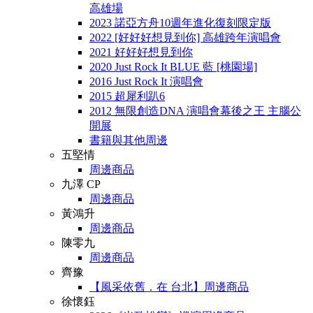
高雄場
2023 諾亞方舟10週年進化復刻限定版
2022 [好好好想見到你] 高雄跨年演唱會
2021 好好好想見到你
2020 Just Rock It BLUE 藍 [桃園場]
2016 Just Rock It 演唱會
2015 超犀利趴6
2012 無限創造DNA 演唱會幕後之王 主腦公
開展
書籍與其他周邊
五堅情
周邊商品
九澤 CP
周邊商品
黃鴻升
周邊商品
陳零九
周邊商品
齊豫
【風采依舊．在 台北】周邊商品
徐懷鈺