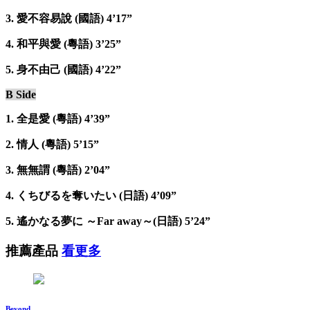
3. 愛不容易說 (國語) 4’17”
4. 和平與愛 (粵語) 3’25”
5. 身不由己 (國語) 4’22”
B Side
1. 全是愛 (粵語) 4’39”
2. 情人 (粵語) 5’15”
3. 無無謂 (粵語) 2’04”
4. くちびるを奪いたい (日語) 4’09”
5. 遙かなる夢に ～Far away～(日語) 5’24”
推薦產品
看更多
Beyond