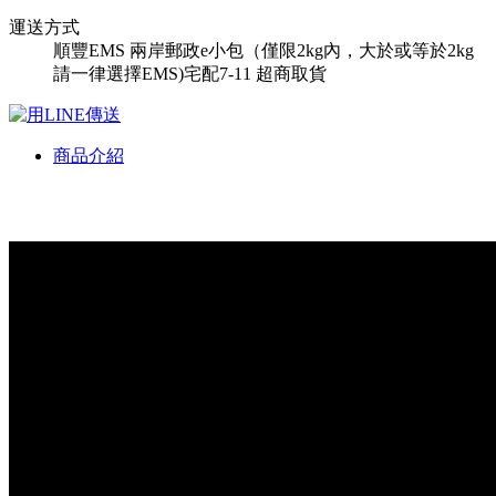
運送方式
順豐
EMS
兩岸郵政e小包（僅限2kg內，大於或等於2kg
請一律選擇EMS)
宅配
7-11 超商取貨
商品介紹