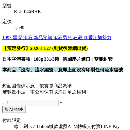
型號：
RLP-046BHK
定價：
1,599
1993
黑膠
滾石
新品預購
滾石男兒
狂飆90
香江樂勢力
【預定發行】2026.11.27 (到貨後陸續出貨)
日本字體書腰 | 180g 331/3轉 | 德國壓片進口 | 雙開封套
本商品「沒有」流水編號，意即上面沒有印製任何流水編號
封面圖僅供示意，依實際商品為準
若數量不足，本公司保有取消訂單之權利
-
+
加入購物車
付款限定
線上刷卡
7-11ibon繳款
虛擬ATM轉帳
支付寶
LINE Pay