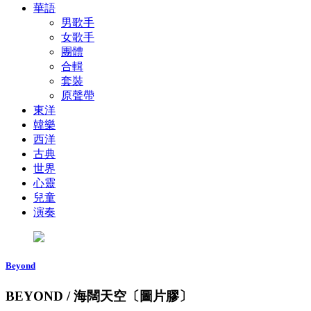
華語
男歌手
女歌手
團體
合輯
套裝
原聲帶
東洋
韓樂
西洋
古典
世界
心靈
兒童
演奏
Beyond
BEYOND / 海闊天空〔圖片膠〕