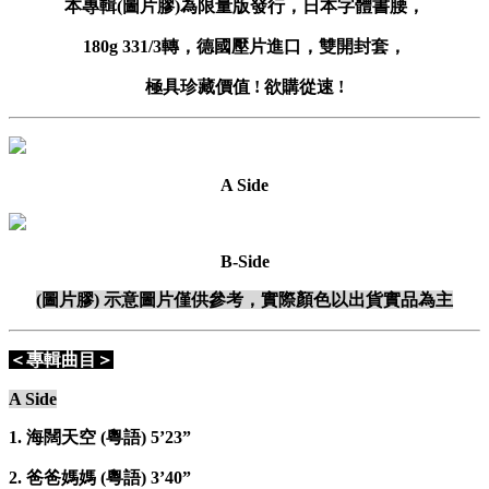
本專輯(圖片膠)為限量版發行，日本字體書腰，
180g 331/3轉，德國壓片進口，雙開封套，
極具珍藏價值 ! 欲購從速 !
A Side
B-Side
(圖片膠) 示意圖片僅供參考，實際顏色以出貨實品為主
＜專輯曲目＞
A Side
1. 海闊天空 (粵語) 5’23”
2. 爸爸媽媽 (粵語) 3’40”