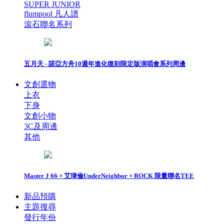
SUPER JUNIOR
flumpool 凡人譜
滾石聯名系列
五月天 - 諾亞方舟10週年進化復刻限定版演唱會系列周邊
文創選物
上衣
下身
文創小物
3C及周邊
其他
Master J 66 × 艾瑋倫UnderNeighbor × ROCK 限量聯名TEE
新品預購
主題搜尋
發行年份