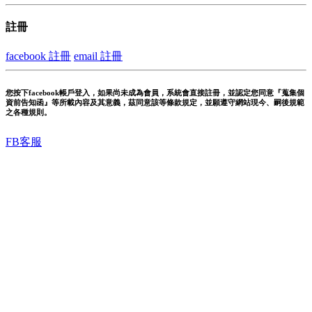
註冊
facebook 註冊
email 註冊
您按下facebook帳戶登入，如果尚未成為會員，系統會直接註冊，並認定您同意『蒐集個
資前告知函』等所載內容及其意義，茲同意該等條款規定，並願遵守網站現今、嗣後規範
之各種規則。
FB客服