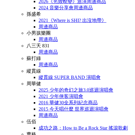
2026《光致蛻變》巡演周邊商品
2024 音樂分享會周邊商品
孫盛希
2021《Where is SHI? 出沒地帶》
周邊商品
小男孩樂團
周邊商品
八三夭 831
周邊商品
蘇打綠
周邊商品
縱貫線
縱貫線 SUPER BAND 演唱會
周華健
2025 少年的奇幻之旅3.0巡迴演唱會
2021 少年俠客演唱會
2016 華健30全系列紀念商品
2015 今天唱什麼 世界巡迴演唱會
周邊商品
伍佰
成功之路：How to Be a Rock Star 搖滾歌劇
曹格