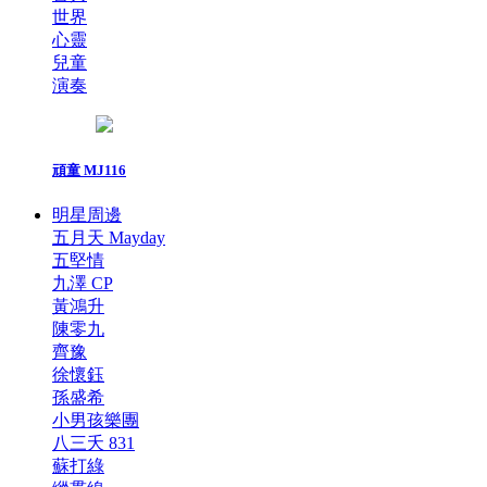
世界
心靈
兒童
演奏
頑童 MJ116
明星周邊
五月天 Mayday
五堅情
九澤 CP
黃鴻升
陳零九
齊豫
徐懷鈺
孫盛希
小男孩樂團
八三夭 831
蘇打綠