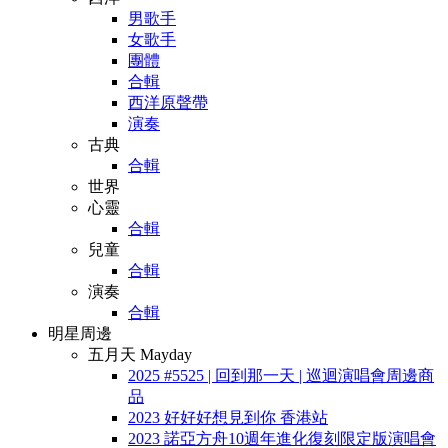
男歌手
女歌手
團體
合輯
西洋原聲帶
演奏
古典
合輯
世界
心靈
合輯
兒童
合輯
演奏
合輯
明星周邊
五月天 Mayday
2025 #5525 | 回到那一天 | 巡迴演唱會周邊商
品
2023 好好好想見到你 香港站
2023 諾亞方舟10週年進化復刻限定版演唱會