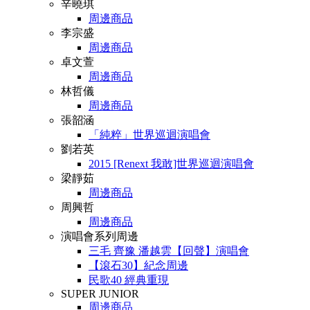
辛曉琪
周邊商品
李宗盛
周邊商品
卓文萱
周邊商品
林哲儀
周邊商品
張韶涵
「純粹」世界巡迴演唱會
劉若英
2015 [Renext 我敢]世界巡迴演唱會
梁靜茹
周邊商品
周興哲
周邊商品
演唱會系列周邊
三毛 齊豫 潘越雲【回聲】演唱會
【滾石30】紀念周邊
民歌40 經典重現
SUPER JUNIOR
周邊商品