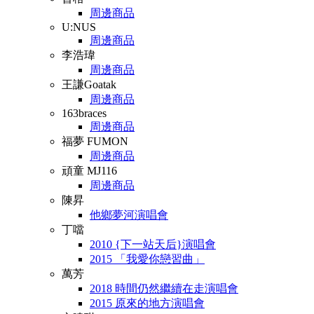
周邊商品
U:NUS
周邊商品
李浩瑋
周邊商品
王謙Goatak
周邊商品
163braces
周邊商品
福夢 FUMON
周邊商品
頑童 MJ116
周邊商品
陳昇
他鄉夢河演唱會
丁噹
2010 {下一站天后}演唱會
2015 「我愛你戀習曲」
萬芳
2018 時間仍然繼續在走演唱會
2015 原來的地方演唱會