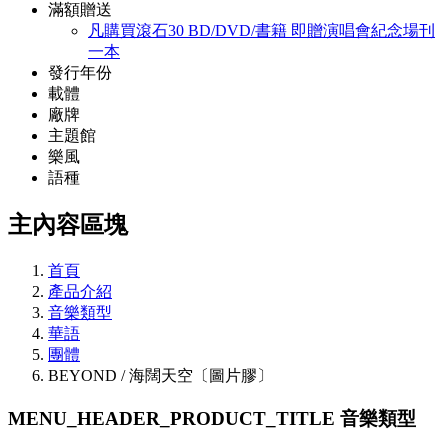
滿額贈送
凡購買滾石30 BD/DVD/書籍 即贈演唱會紀念場刊
一本
發行年份
載體
廠牌
主題館
樂風
語種
主內容區塊
首頁
產品介紹
音樂類型
華語
團體
BEYOND / 海闊天空〔圖片膠〕
MENU_HEADER_PRODUCT_TITLE
音樂類型