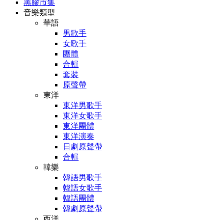
黑膠市集
音樂類型
華語
男歌手
女歌手
團體
合輯
套裝
原聲帶
東洋
東洋男歌手
東洋女歌手
東洋團體
東洋演奏
日劇原聲帶
合輯
韓樂
韓語男歌手
韓語女歌手
韓語團體
韓劇原聲帶
西洋