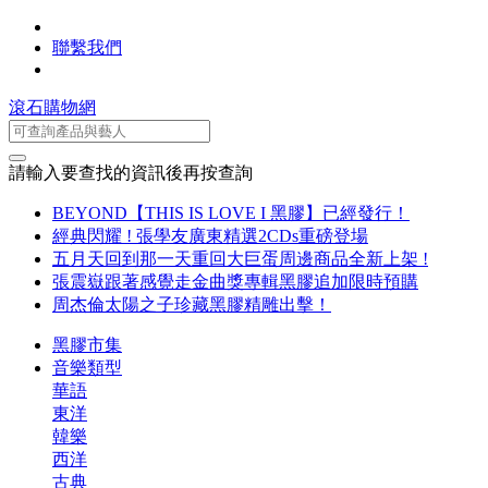
聯繫我們
滾石購物網
請輸入要查找的資訊後再按查詢
BEYOND【THIS IS LOVE I 黑膠】已經發行！
經典閃耀 ! 張學友廣東精選2CDs重磅登場
五月天回到那一天重回大巨蛋周邊商品全新上架 !
張震嶽跟著感覺走金曲獎專輯黑膠追加限時預購
周杰倫太陽之子珍藏黑膠精雕出擊！
黑膠市集
音樂類型
華語
東洋
韓樂
西洋
古典