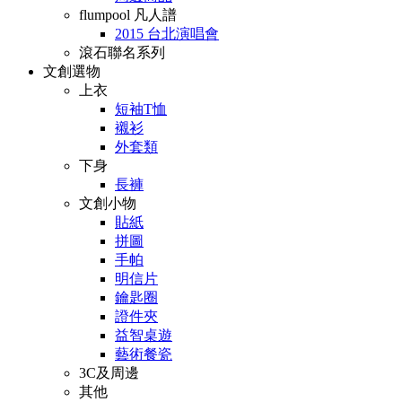
flumpool 凡人譜
2015 台北演唱會
滾石聯名系列
文創選物
上衣
短袖T恤
襯衫
外套類
下身
長褲
文創小物
貼紙
拼圖
手帕
明信片
鑰匙圈
證件夾
益智桌遊
藝術餐瓷
3C及周邊
其他