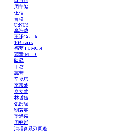
縱貫線
周華健
伍佰
曹格
U:NUS
李浩瑋
王謙Goatak
163braces
福夢 FUMON
頑童 MJ116
陳昇
丁噹
萬芳
辛曉琪
李宗盛
卓文萱
林哲儀
張韶涵
劉若英
梁靜茹
周興哲
演唱會系列周邊