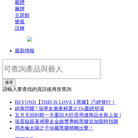
載體
廠牌
主題館
樂風
語種
最新情報
搜尋
請輸入要查找的資訊後再按查詢
BEYOND【THIS IS LOVE I 黑膠】已經發行！
經典閃耀 ! 張學友廣東精選2CDs重磅登場
五月天回到那一天重回大巨蛋周邊商品全新上架 !
張震嶽跟著感覺走金曲獎專輯黑膠追加限時預購
周杰倫太陽之子珍藏黑膠精雕出擊！