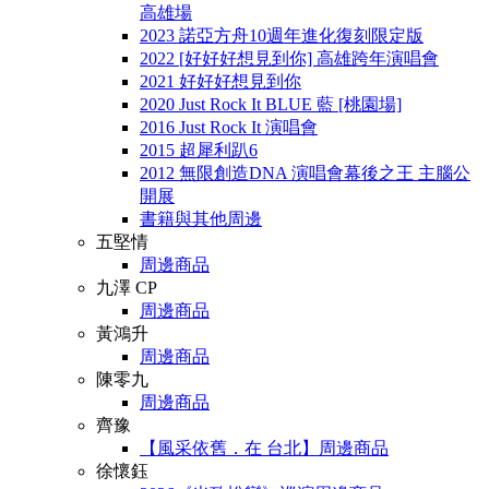
高雄場
2023 諾亞方舟10週年進化復刻限定版
2022 [好好好想見到你] 高雄跨年演唱會
2021 好好好想見到你
2020 Just Rock It BLUE 藍 [桃園場]
2016 Just Rock It 演唱會
2015 超犀利趴6
2012 無限創造DNA 演唱會幕後之王 主腦公
開展
書籍與其他周邊
五堅情
周邊商品
九澤 CP
周邊商品
黃鴻升
周邊商品
陳零九
周邊商品
齊豫
【風采依舊．在 台北】周邊商品
徐懷鈺