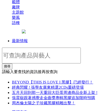
載體
廠牌
主題館
樂風
語種
最新情報
搜尋
請輸入要查找的資訊後再按查詢
BEYOND【THIS IS LOVE I 黑膠】已經發行！
經典閃耀 ! 張學友廣東精選2CDs重磅登場
五月天回到那一天重回大巨蛋周邊商品全新上架 !
張震嶽跟著感覺走金曲獎專輯黑膠追加限時預購
周杰倫太陽之子珍藏黑膠精雕出擊！