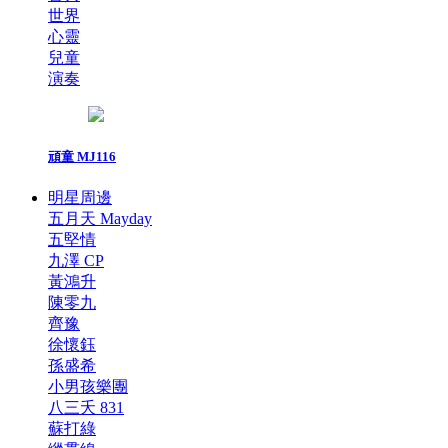
世界
心靈
兒童
演奏
頑童 MJ116
明星周邊
五月天 Mayday
五堅情
九澤 CP
黃鴻升
陳零九
齊豫
徐懷鈺
孫盛希
小男孩樂團
八三夭 831
蘇打綠