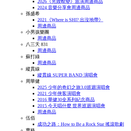
2026《光致蛻變》巡演周邊商品
2024 音樂分享會周邊商品
孫盛希
2021《Where is SHI? 出沒地帶》
周邊商品
小男孩樂團
周邊商品
八三夭 831
周邊商品
蘇打綠
周邊商品
縱貫線
縱貫線 SUPER BAND 演唱會
周華健
2025 少年的奇幻之旅3.0巡迴演唱會
2021 少年俠客演唱會
2016 華健30全系列紀念商品
2015 今天唱什麼 世界巡迴演唱會
周邊商品
伍佰
成功之路：How to Be a Rock Star 搖滾歌劇
曹格