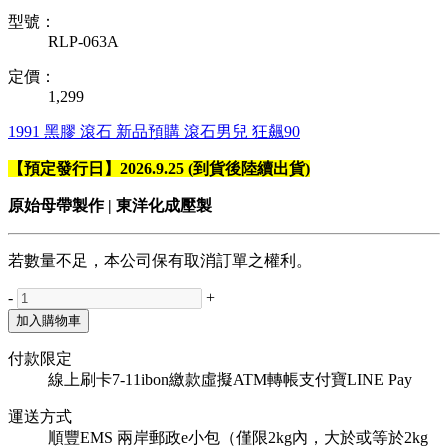
型號：
RLP-063A
定價：
1,299
1991
黑膠
滾石
新品預購
滾石男兒
狂飆90
【預定發行日】2026.9.25 (到貨後陸續出貨)
原始母帶製作 | 東洋化成壓製
若數量不足，本公司保有取消訂單之權利。
-
+
加入購物車
付款限定
線上刷卡
7-11ibon繳款
虛擬ATM轉帳
支付寶
LINE Pay
運送方式
順豐
EMS
兩岸郵政e小包（僅限2kg內，大於或等於2kg