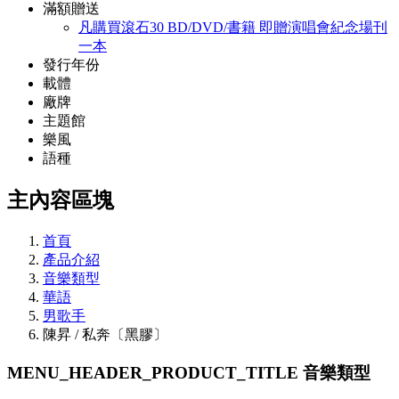
滿額贈送
凡購買滾石30 BD/DVD/書籍 即贈演唱會紀念場刊
一本
發行年份
載體
廠牌
主題館
樂風
語種
主內容區塊
首頁
產品介紹
音樂類型
華語
男歌手
陳昇 / 私奔〔黑膠〕
MENU_HEADER_PRODUCT_TITLE
音樂類型