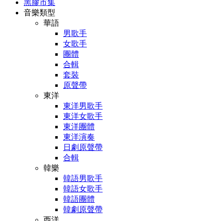
黑膠市集
音樂類型
華語
男歌手
女歌手
團體
合輯
套裝
原聲帶
東洋
東洋男歌手
東洋女歌手
東洋團體
東洋演奏
日劇原聲帶
合輯
韓樂
韓語男歌手
韓語女歌手
韓語團體
韓劇原聲帶
西洋