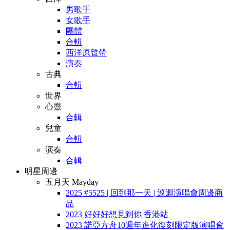
男歌手
女歌手
團體
合輯
西洋原聲帶
演奏
古典
合輯
世界
心靈
合輯
兒童
合輯
演奏
合輯
明星周邊
五月天 Mayday
2025 #5525 | 回到那一天 | 巡迴演唱會周邊商
品
2023 好好好想見到你 香港站
2023 諾亞方舟10週年進化復刻限定版演唱會