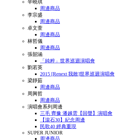
辛曉琪
周邊商品
李宗盛
周邊商品
卓文萱
周邊商品
林哲儀
周邊商品
張韶涵
「純粹」世界巡迴演唱會
劉若英
2015 [Renext 我敢]世界巡迴演唱會
梁靜茹
周邊商品
周興哲
周邊商品
演唱會系列周邊
三毛 齊豫 潘越雲【回聲】演唱會
【滾石30】紀念周邊
民歌40 經典重現
SUPER JUNIOR
周邊商品