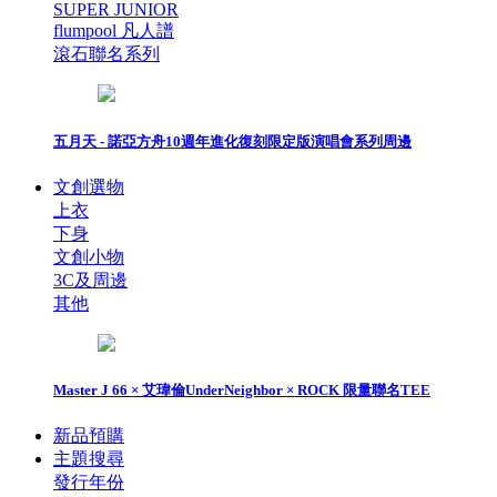
SUPER JUNIOR
flumpool 凡人譜
滾石聯名系列
五月天 - 諾亞方舟10週年進化復刻限定版演唱會系列周邊
文創選物
上衣
下身
文創小物
3C及周邊
其他
Master J 66 × 艾瑋倫UnderNeighbor × ROCK 限量聯名TEE
新品預購
主題搜尋
發行年份