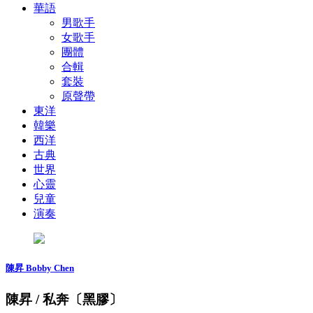
華語
男歌手
女歌手
團體
合輯
套裝
原聲帶
東洋
韓樂
西洋
古典
世界
心靈
兒童
演奏
陳昇 Bobby Chen
陳昇 / 私奔〔黑膠〕