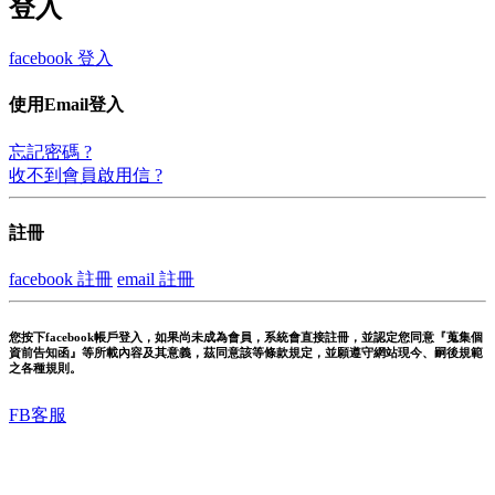
登入
facebook 登入
使用Email登入
忘記密碼 ?
收不到會員啟用信 ?
註冊
facebook 註冊
email 註冊
您按下facebook帳戶登入，如果尚未成為會員，系統會直接註冊，並認定您同意『蒐集個
資前告知函』等所載內容及其意義，茲同意該等條款規定，並願遵守網站現今、嗣後規範
之各種規則。
FB客服