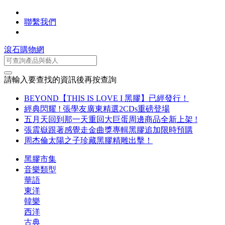
聯繫我們
滾石購物網
請輸入要查找的資訊後再按查詢
BEYOND【THIS IS LOVE I 黑膠】已經發行！
經典閃耀 ! 張學友廣東精選2CDs重磅登場
五月天回到那一天重回大巨蛋周邊商品全新上架 !
張震嶽跟著感覺走金曲獎專輯黑膠追加限時預購
周杰倫太陽之子珍藏黑膠精雕出擊！
黑膠市集
音樂類型
華語
東洋
韓樂
西洋
古典