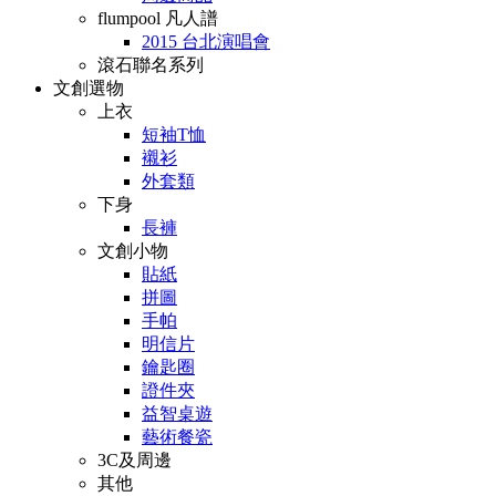
flumpool 凡人譜
2015 台北演唱會
滾石聯名系列
文創選物
上衣
短袖T恤
襯衫
外套類
下身
長褲
文創小物
貼紙
拼圖
手帕
明信片
鑰匙圈
證件夾
益智桌遊
藝術餐瓷
3C及周邊
其他