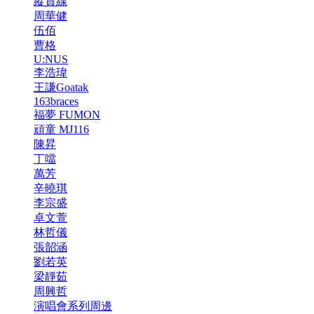
縱貫線
周華健
伍佰
曹格
U:NUS
李浩瑋
王謙Goatak
163braces
福夢 FUMON
頑童 MJ116
陳昇
丁噹
萬芳
辛曉琪
李宗盛
卓文萱
林哲儀
張韶涵
劉若英
梁靜茹
周興哲
演唱會系列周邊