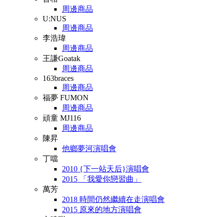
周邊商品
U:NUS
周邊商品
李浩瑋
周邊商品
王謙Goatak
周邊商品
163braces
周邊商品
福夢 FUMON
周邊商品
頑童 MJ116
周邊商品
陳昇
他鄉夢河演唱會
丁噹
2010 {下一站天后}演唱會
2015 「我愛你戀習曲」
萬芳
2018 時間仍然繼續在走演唱會
2015 原來的地方演唱會