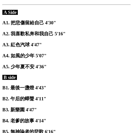
A Side
A1. 把悲傷留給自己 4'30"
A2. 我喜歡私奔和我自己 5'16"
A3. 紅色汽球 4'47"
A4. 如風的少年 5'07"
A5. 少年夏不安 4'36"
B side
B1. 最後一盞燈 4'43"
B2. 午后的蟬聲 4'11"
B3. 新樂園 4'47"
B4. 老爹的故事 4'14"
B5. 無神論者的悲歌 6'16"