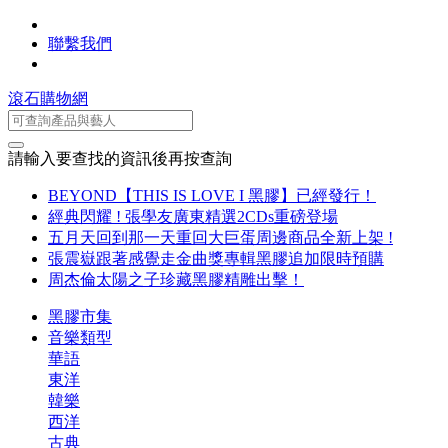
聯繫我們
滾石購物網
請輸入要查找的資訊後再按查詢
BEYOND【THIS IS LOVE I 黑膠】已經發行！
經典閃耀 ! 張學友廣東精選2CDs重磅登場
五月天回到那一天重回大巨蛋周邊商品全新上架 !
張震嶽跟著感覺走金曲獎專輯黑膠追加限時預購
周杰倫太陽之子珍藏黑膠精雕出擊！
黑膠市集
音樂類型
華語
東洋
韓樂
西洋
古典