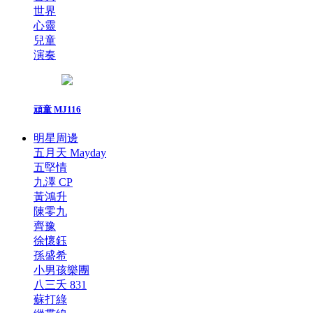
世界
心靈
兒童
演奏
頑童 MJ116
明星周邊
五月天 Mayday
五堅情
九澤 CP
黃鴻升
陳零九
齊豫
徐懷鈺
孫盛希
小男孩樂團
八三夭 831
蘇打綠