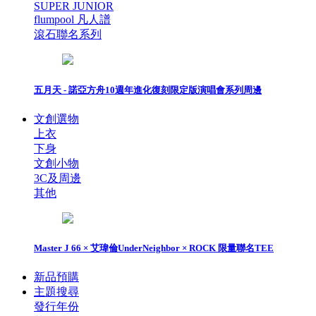
SUPER JUNIOR
flumpool 凡人譜
滾石聯名系列
五月天 - 諾亞方舟10週年進化復刻限定版演唱會系列周邊
文創選物
上衣
下身
文創小物
3C及周邊
其他
Master J 66 × 艾瑋倫UnderNeighbor × ROCK 限量聯名TEE
新品預購
主題搜尋
發行年份