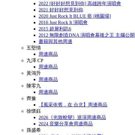
2022 [好好好想見到你] 高雄跨年演唱會
2021 好好好想見到你
2020 Just Rock It BLUE 藍 [桃園場]
2016 Just Rock It 演唱會
2015 超犀利趴6
2012 無限創造DNA 演唱會幕後之王 主腦公
書籍與其他周邊
五堅情
周邊商品
九澤 CP
周邊商品
黃鴻升
周邊商品
陳零九
周邊商品
齊豫
【風采依舊．在 台北】周邊商品
徐懷鈺
2026《光致蛻變》巡演周邊商品
2024 音樂分享會周邊商品
孫盛希