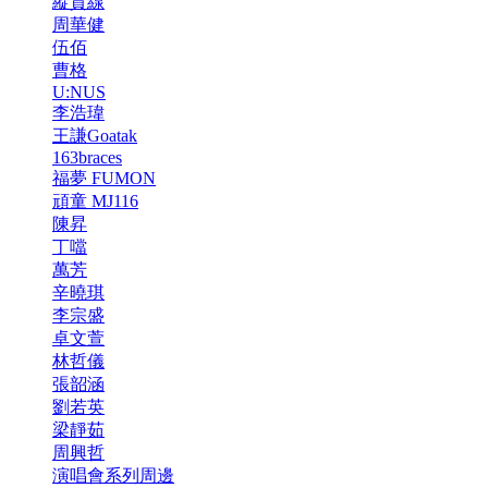
縱貫線
周華健
伍佰
曹格
U:NUS
李浩瑋
王謙Goatak
163braces
福夢 FUMON
頑童 MJ116
陳昇
丁噹
萬芳
辛曉琪
李宗盛
卓文萱
林哲儀
張韶涵
劉若英
梁靜茹
周興哲
演唱會系列周邊