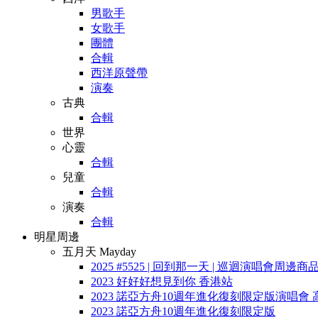
男歌手
女歌手
團體
合輯
西洋原聲帶
演奏
古典
合輯
世界
心靈
合輯
兒童
合輯
演奏
合輯
明星周邊
五月天 Mayday
2025 #5525 | 回到那一天 | 巡迴演唱會周邊商
2023 好好好想見到你 香港站
2023 諾亞方舟10週年進化復刻限定版演唱會 
2023 諾亞方舟10週年進化復刻限定版