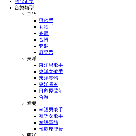
黑膠市集
音樂類型
華語
男歌手
女歌手
團體
合輯
套裝
原聲帶
東洋
東洋男歌手
東洋女歌手
東洋團體
東洋演奏
日劇原聲帶
合輯
韓樂
韓語男歌手
韓語女歌手
韓語團體
韓劇原聲帶
西洋