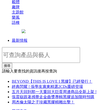
載體
廠牌
主題館
樂風
語種
最新情報
搜尋
請輸入要查找的資訊後再按查詢
BEYOND【THIS IS LOVE I 黑膠】已經發行！
經典閃耀 ! 張學友廣東精選2CDs重磅登場
五月天回到那一天重回大巨蛋周邊商品全新上架 !
張震嶽跟著感覺走金曲獎專輯黑膠追加限時預購
周杰倫太陽之子珍藏黑膠精雕出擊！