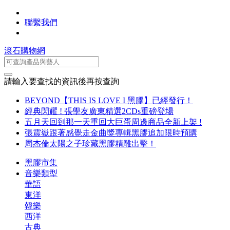
聯繫我們
滾石購物網
請輸入要查找的資訊後再按查詢
BEYOND【THIS IS LOVE I 黑膠】已經發行！
經典閃耀 ! 張學友廣東精選2CDs重磅登場
五月天回到那一天重回大巨蛋周邊商品全新上架 !
張震嶽跟著感覺走金曲獎專輯黑膠追加限時預購
周杰倫太陽之子珍藏黑膠精雕出擊！
黑膠市集
音樂類型
華語
東洋
韓樂
西洋
古典