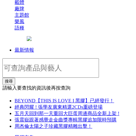
載體
廠牌
主題館
樂風
語種
最新情報
搜尋
請輸入要查找的資訊後再按查詢
BEYOND【THIS IS LOVE I 黑膠】已經發行！
經典閃耀 ! 張學友廣東精選2CDs重磅登場
五月天回到那一天重回大巨蛋周邊商品全新上架 !
張震嶽跟著感覺走金曲獎專輯黑膠追加限時預購
周杰倫太陽之子珍藏黑膠精雕出擊！