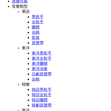
黑膠市集
音樂類型
華語
男歌手
女歌手
團體
合輯
套裝
原聲帶
東洋
東洋男歌手
東洋女歌手
東洋團體
東洋演奏
日劇原聲帶
合輯
韓樂
韓語男歌手
韓語女歌手
韓語團體
韓劇原聲帶
西洋