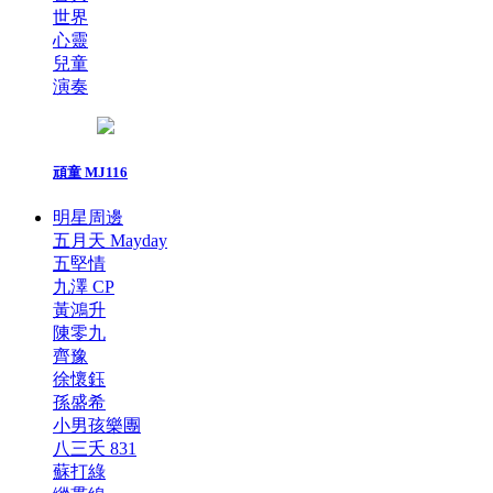
世界
心靈
兒童
演奏
頑童 MJ116
明星周邊
五月天 Mayday
五堅情
九澤 CP
黃鴻升
陳零九
齊豫
徐懷鈺
孫盛希
小男孩樂團
八三夭 831
蘇打綠