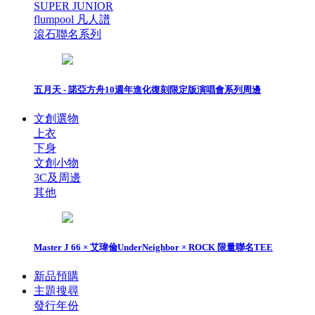
SUPER JUNIOR
flumpool 凡人譜
滾石聯名系列
五月天 - 諾亞方舟10週年進化復刻限定版演唱會系列周邊
文創選物
上衣
下身
文創小物
3C及周邊
其他
Master J 66 × 艾瑋倫UnderNeighbor × ROCK 限量聯名TEE
新品預購
主題搜尋
發行年份