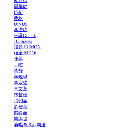
縱貫線
周華健
伍佰
曹格
U:NUS
李浩瑋
王謙Goatak
163braces
福夢 FUMON
頑童 MJ116
陳昇
丁噹
萬芳
辛曉琪
李宗盛
卓文萱
林哲儀
張韶涵
劉若英
梁靜茹
周興哲
演唱會系列周邊