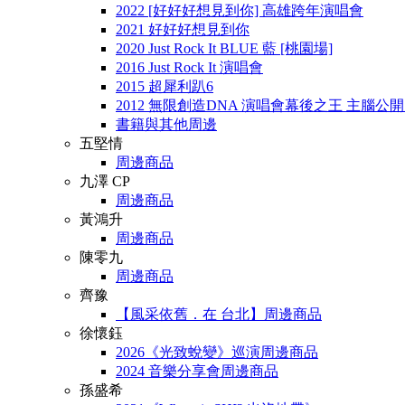
2022 [好好好想見到你] 高雄跨年演唱會
2021 好好好想見到你
2020 Just Rock It BLUE 藍 [桃園場]
2016 Just Rock It 演唱會
2015 超犀利趴6
2012 無限創造DNA 演唱會幕後之王 主腦公
書籍與其他周邊
五堅情
周邊商品
九澤 CP
周邊商品
黃鴻升
周邊商品
陳零九
周邊商品
齊豫
【風采依舊．在 台北】周邊商品
徐懷鈺
2026《光致蛻變》巡演周邊商品
2024 音樂分享會周邊商品
孫盛希