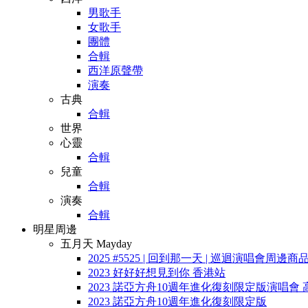
男歌手
女歌手
團體
合輯
西洋原聲帶
演奏
古典
合輯
世界
心靈
合輯
兒童
合輯
演奏
合輯
明星周邊
五月天 Mayday
2025 #5525 | 回到那一天 | 巡迴演唱會周邊商
2023 好好好想見到你 香港站
2023 諾亞方舟10週年進化復刻限定版演唱會 
2023 諾亞方舟10週年進化復刻限定版