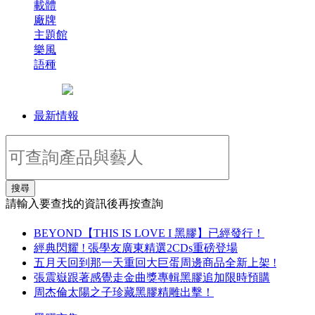
載體
廠牌
主題館
樂風
語種
最新情報
搜尋
請輸入要查找的資訊後再按查詢
BEYOND【THIS IS LOVE I 黑膠】已經發行！
經典閃耀 ! 張學友廣東精選2CDs重磅登場
五月天回到那一天重回大巨蛋周邊商品全新上架 !
張震嶽跟著感覺走金曲獎專輯黑膠追加限時預購
周杰倫太陽之子珍藏黑膠精雕出擊！