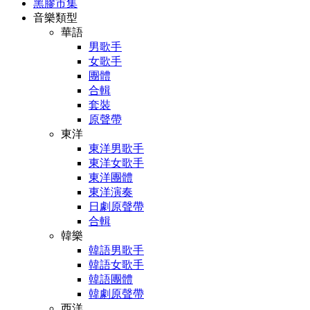
黑膠市集
音樂類型
華語
男歌手
女歌手
團體
合輯
套裝
原聲帶
東洋
東洋男歌手
東洋女歌手
東洋團體
東洋演奏
日劇原聲帶
合輯
韓樂
韓語男歌手
韓語女歌手
韓語團體
韓劇原聲帶
西洋