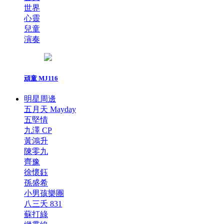
世界
心靈
兒童
演奏
頑童 MJ116
明星周邊
五月天 Mayday
五堅情
九澤 CP
黃鴻升
陳零九
齊豫
徐懷鈺
孫盛希
小男孩樂團
八三夭 831
蘇打綠