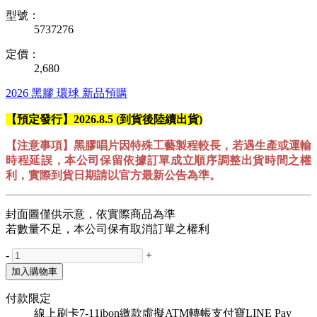
型號：
5737276
定價：
2,680
2026
黑膠
環球
新品預購
【預定發行】2026.8.5 (到貨後陸續出貨)
【注意事項】黑膠唱片因特殊工藝製程較長，若遇生產或運輸
時程延誤，本公司保留依據訂單成立順序調整出貨時間之權
利，實際到貨日期請以官方最新公告為準。
封面圖僅供示意，依實際商品為準
若數量不足，本公司保有取消訂單之權利
-
+
加入購物車
付款限定
線上刷卡
7-11ibon繳款
虛擬ATM轉帳
支付寶
LINE Pay