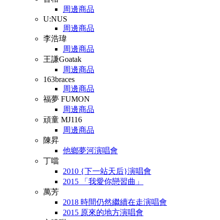
周邊商品
U:NUS
周邊商品
李浩瑋
周邊商品
王謙Goatak
周邊商品
163braces
周邊商品
福夢 FUMON
周邊商品
頑童 MJ116
周邊商品
陳昇
他鄉夢河演唱會
丁噹
2010 {下一站天后}演唱會
2015 「我愛你戀習曲」
萬芳
2018 時間仍然繼續在走演唱會
2015 原來的地方演唱會