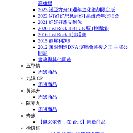
高雄場
2023 諾亞方舟10週年進化復刻限定版
2022 [好好好想見到你] 高雄跨年演唱會
2021 好好好想見到你
2020 Just Rock It BLUE 藍 [桃園場]
2016 Just Rock It 演唱會
2015 超犀利趴6
2012 無限創造DNA 演唱會幕後之王 主腦公
開展
書籍與其他周邊
五堅情
周邊商品
九澤 CP
周邊商品
黃鴻升
周邊商品
陳零九
周邊商品
齊豫
【風采依舊．在 台北】周邊商品
徐懷鈺