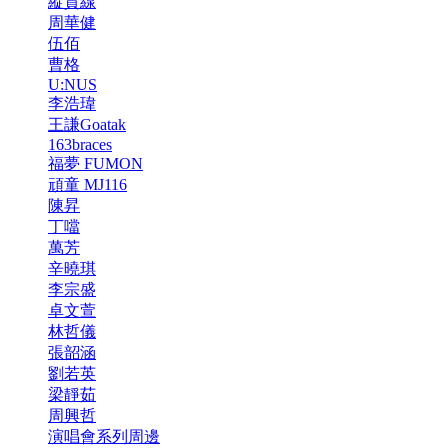
縱貫線
周華健
伍佰
曹格
U:NUS
李浩瑋
王謙Goatak
163braces
福夢 FUMON
頑童 MJ116
陳昇
丁噹
萬芳
辛曉琪
李宗盛
卓文萱
林哲儀
張韶涵
劉若英
梁靜茹
周興哲
演唱會系列周邊