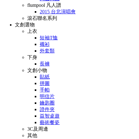
flumpool 凡人譜
2015 台北演唱會
滾石聯名系列
文創選物
上衣
短袖T恤
襯衫
外套類
下身
長褲
文創小物
貼紙
拼圖
手帕
明信片
鑰匙圈
證件夾
益智桌遊
藝術餐瓷
3C及周邊
其他