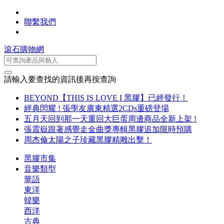
聯繫我們
滾石購物網
請輸入要查找的資訊後再按查詢
BEYOND【THIS IS LOVE I 黑膠】已經發行！
經典閃耀 ! 張學友廣東精選2CDs重磅登場
五月天回到那一天重回大巨蛋周邊商品全新上架 !
張震嶽跟著感覺走金曲獎專輯黑膠追加限時預購
周杰倫太陽之子珍藏黑膠精雕出擊！
黑膠市集
音樂類型
華語
東洋
韓樂
西洋
古典