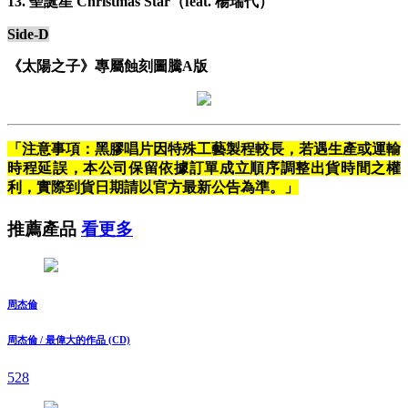
13. 聖誕星 Christmas Star（feat. 楊瑞代）
Side-D
《太陽之子》專屬蝕刻圖騰A版
「注意事項：黑膠唱片因特殊工藝製程較長，若遇生產或運輸
時程延誤，本公司保留依據訂單成立順序調整出貨時間之權
利，實際到貨日期請以官方最新公告為準。」
推薦產品
看更多
周杰倫
周杰倫 / 最偉大的作品 (CD)
528