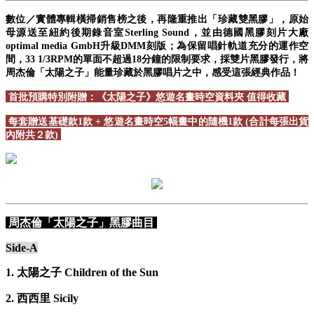
數位／實體專輯橫掃銷售榜之後，再隆重推出「珍藏雙黑膠」，原始
母源送至紐約後期錄音室Sterling Sound，並由德國黑膠刻片大廠
optimal media GmbH升級DMM刻版；為保留唱針軌道充分的運作空
間，33 1/3RPM的單面不超過18分鐘的限制要求，採雙片黑膠發行，將
周杰倫「太陽之子」能量珍藏於黑膠唱片之中，感受這張經典作品！
首批預購特別附贈：《太陽之子》悠遊名畫時空資料夾 值得收藏
每套贈送基礎款1款 + 悠遊名畫時空5幅畫中的隨機1款 (合計每張出貨
內附共２款)
周杰倫「太陽之子」黑膠曲目
Side-A
1. 太陽之子 Children of the Sun
2. 西西里 Sicily