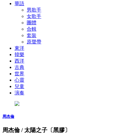
華語
男歌手
女歌手
團體
合輯
套裝
原聲帶
東洋
韓樂
西洋
古典
世界
心靈
兒童
演奏
周杰倫
周杰倫 / 太陽之子〔黑膠〕