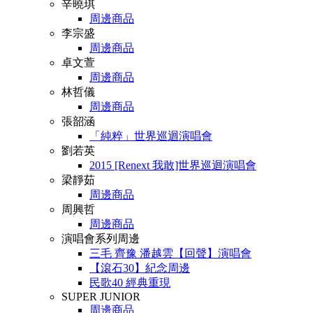
辛曉琪
周邊商品
李宗盛
周邊商品
卓文萱
周邊商品
林哲儀
周邊商品
張韶涵
「純粹」世界巡迴演唱會
劉若英
2015 [Renext 我敢]世界巡迴演唱會
梁靜茹
周邊商品
周興哲
周邊商品
演唱會系列周邊
三毛 齊豫 潘越雲【回聲】演唱會
【滾石30】紀念周邊
民歌40 經典重現
SUPER JUNIOR
周邊商品