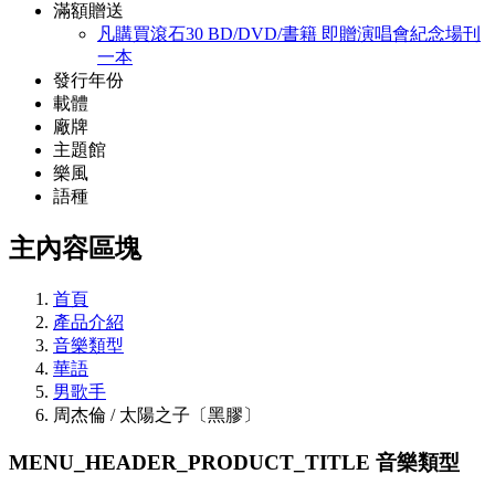
滿額贈送
凡購買滾石30 BD/DVD/書籍 即贈演唱會紀念場刊
一本
發行年份
載體
廠牌
主題館
樂風
語種
主內容區塊
首頁
產品介紹
音樂類型
華語
男歌手
周杰倫 / 太陽之子〔黑膠〕
MENU_HEADER_PRODUCT_TITLE
音樂類型