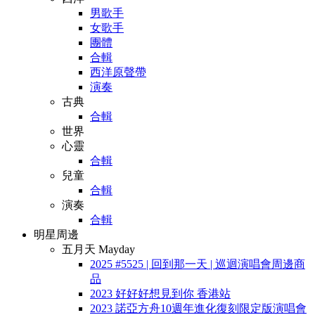
男歌手
女歌手
團體
合輯
西洋原聲帶
演奏
古典
合輯
世界
心靈
合輯
兒童
合輯
演奏
合輯
明星周邊
五月天 Mayday
2025 #5525 | 回到那一天 | 巡迴演唱會周邊商
品
2023 好好好想見到你 香港站
2023 諾亞方舟10週年進化復刻限定版演唱會