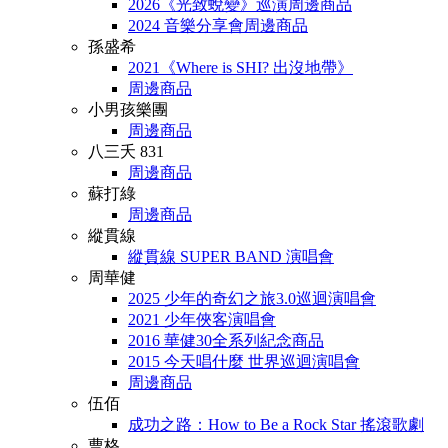
2026《光致蛻變》巡演周邊商品
2024 音樂分享會周邊商品
孫盛希
2021《Where is SHI? 出沒地帶》
周邊商品
小男孩樂團
周邊商品
八三夭 831
周邊商品
蘇打綠
周邊商品
縱貫線
縱貫線 SUPER BAND 演唱會
周華健
2025 少年的奇幻之旅3.0巡迴演唱會
2021 少年俠客演唱會
2016 華健30全系列紀念商品
2015 今天唱什麼 世界巡迴演唱會
周邊商品
伍佰
成功之路：How to Be a Rock Star 搖滾歌劇
曹格