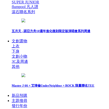
SUPER JUNIOR
flumpool 凡人譜
滾石聯名系列
五月天 - 諾亞方舟10週年進化復刻限定版演唱會系列周邊
文創選物
上衣
下身
文創小物
3C及周邊
其他
Master J 66 × 艾瑋倫UnderNeighbor × ROCK 限量聯名TEE
新品預購
主題搜尋
發行年份