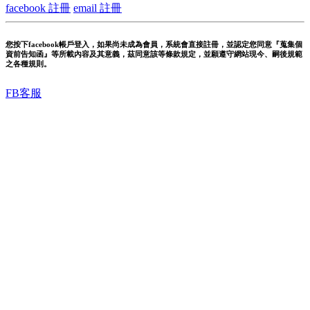
facebook 註冊
email 註冊
您按下facebook帳戶登入，如果尚未成為會員，系統會直接註冊，並認定您同意『蒐集個
資前告知函』等所載內容及其意義，茲同意該等條款規定，並願遵守網站現今、嗣後規範
之各種規則。
FB客服