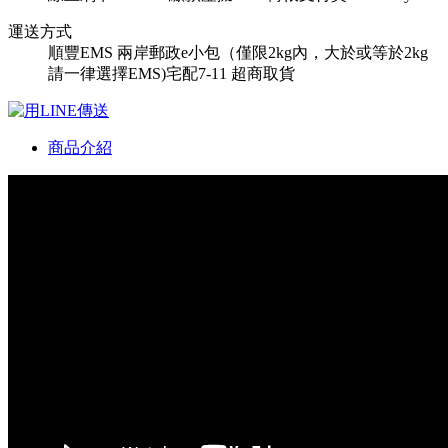
運送方式
順豐
EMS
兩岸郵政e小包（僅限2kg內，大於或等於2kg
請一律選擇EMS)
宅配
7-11 超商取貨
商品介紹