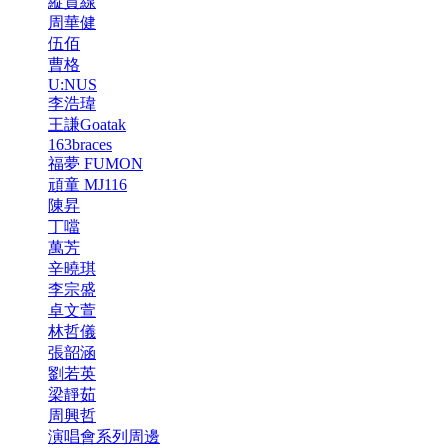
縱貫線
周華健
伍佰
曹格
U:NUS
李浩瑋
王謙Goatak
163braces
福夢 FUMON
頑童 MJ116
陳昇
丁噹
萬芳
辛曉琪
李宗盛
卓文萱
林哲儀
張韶涵
劉若英
梁靜茹
周興哲
演唱會系列周邊