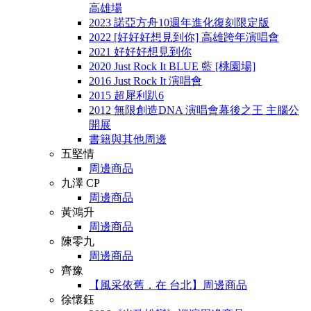
高雄場
2023 諾亞方舟10週年進化復刻限定版
2022 [好好好想見到你] 高雄跨年演唱會
2021 好好好想見到你
2020 Just Rock It BLUE 藍 [桃園場]
2016 Just Rock It 演唱會
2015 超犀利趴6
2012 無限創造DNA 演唱會幕後之王 主腦公
開展
書籍與其他周邊
五堅情
周邊商品
九澤 CP
周邊商品
黃鴻升
周邊商品
陳零九
周邊商品
齊豫
【風采依舊．在 台北】周邊商品
徐懷鈺