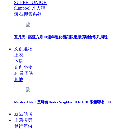
SUPER JUNIOR
flumpool 凡人譜
滾石聯名系列
五月天 - 諾亞方舟10週年進化復刻限定版演唱會系列周邊
文創選物
上衣
下身
文創小物
3C及周邊
其他
Master J 66 × 艾瑋倫UnderNeighbor × ROCK 限量聯名TEE
新品預購
主題搜尋
發行年份