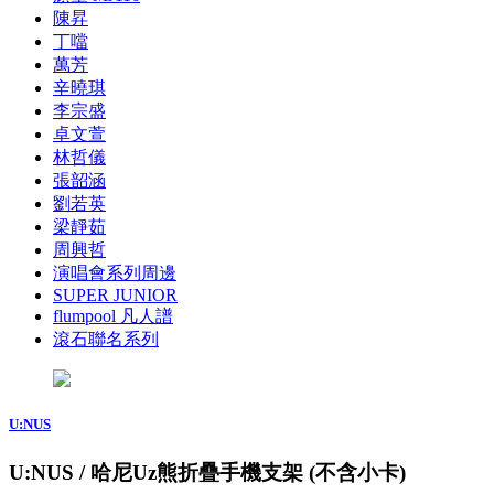
陳昇
丁噹
萬芳
辛曉琪
李宗盛
卓文萱
林哲儀
張韶涵
劉若英
梁靜茹
周興哲
演唱會系列周邊
SUPER JUNIOR
flumpool 凡人譜
滾石聯名系列
U:NUS
U:NUS / 哈尼Uz熊折疊手機支架 (不含小卡)