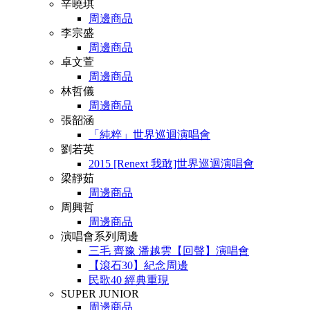
辛曉琪
周邊商品
李宗盛
周邊商品
卓文萱
周邊商品
林哲儀
周邊商品
張韶涵
「純粹」世界巡迴演唱會
劉若英
2015 [Renext 我敢]世界巡迴演唱會
梁靜茹
周邊商品
周興哲
周邊商品
演唱會系列周邊
三毛 齊豫 潘越雲【回聲】演唱會
【滾石30】紀念周邊
民歌40 經典重現
SUPER JUNIOR
周邊商品