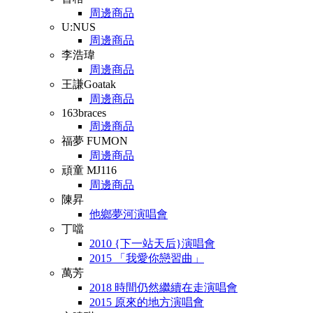
周邊商品
U:NUS
周邊商品
李浩瑋
周邊商品
王謙Goatak
周邊商品
163braces
周邊商品
福夢 FUMON
周邊商品
頑童 MJ116
周邊商品
陳昇
他鄉夢河演唱會
丁噹
2010 {下一站天后}演唱會
2015 「我愛你戀習曲」
萬芳
2018 時間仍然繼續在走演唱會
2015 原來的地方演唱會