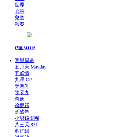
世界
心靈
兒童
演奏
頑童 MJ116
明星周邊
五月天 Mayday
五堅情
九澤 CP
黃鴻升
陳零九
齊豫
徐懷鈺
孫盛希
小男孩樂團
八三夭 831
蘇打綠