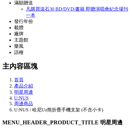
滿額贈送
凡購買滾石30 BD/DVD/書籍 即贈演唱會紀念場刊
一本
發行年份
載體
廠牌
主題館
樂風
語種
主內容區塊
首頁
產品介紹
明星周邊
U:NUS
周邊商品
U:NUS / 哈尼Uz熊折疊手機支架 (不含小卡)
MENU_HEADER_PRODUCT_TITLE
明星周邊