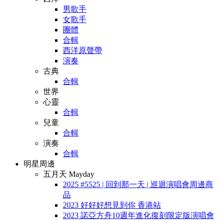
男歌手
女歌手
團體
合輯
西洋原聲帶
演奏
古典
合輯
世界
心靈
合輯
兒童
合輯
演奏
合輯
明星周邊
五月天 Mayday
2025 #5525 | 回到那一天 | 巡迴演唱會周邊商
品
2023 好好好想見到你 香港站
2023 諾亞方舟10週年進化復刻限定版演唱會