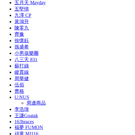
五月天 Mayday
五堅情
九澤 CP
黃鴻升
陳零九
齊豫
徐懷鈺
孫盛希
小男孩樂團
八三夭 831
蘇打綠
縱貫線
周華健
伍佰
曹格
U:NUS
周邊商品
李浩瑋
王謙Goatak
163braces
福夢 FUMON
頑童 MJ116