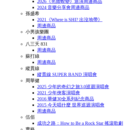
2026《光致蛻變》巡演周邊商品
2024 音樂分享會周邊商品
孫盛希
2021《Where is SHI? 出沒地帶》
周邊商品
小男孩樂團
周邊商品
八三夭 831
周邊商品
蘇打綠
周邊商品
縱貫線
縱貫線 SUPER BAND 演唱會
周華健
2025 少年的奇幻之旅3.0巡迴演唱會
2021 少年俠客演唱會
2016 華健30全系列紀念商品
2015 今天唱什麼 世界巡迴演唱會
周邊商品
伍佰
成功之路：How to Be a Rock Star 搖滾歌劇
曹格