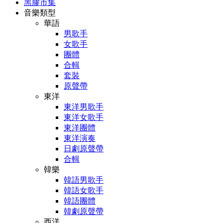
黑膠市集
音樂類型
華語
男歌手
女歌手
團體
合輯
套裝
原聲帶
東洋
東洋男歌手
東洋女歌手
東洋團體
東洋演奏
日劇原聲帶
合輯
韓樂
韓語男歌手
韓語女歌手
韓語團體
韓劇原聲帶
西洋