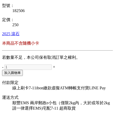
型號：
182506
定價：
250
2025
滾石
本商品不含隨機小卡
若數量不足，本公司保有取消訂單之權利。
-
+
加入購物車
付款限定
線上刷卡
7-11ibon繳款
虛擬ATM轉帳
支付寶
LINE Pay
運送方式
順豐
EMS
兩岸郵政e小包（僅限2kg內，大於或等於2kg
請一律選擇EMS)
宅配
7-11 超商取貨