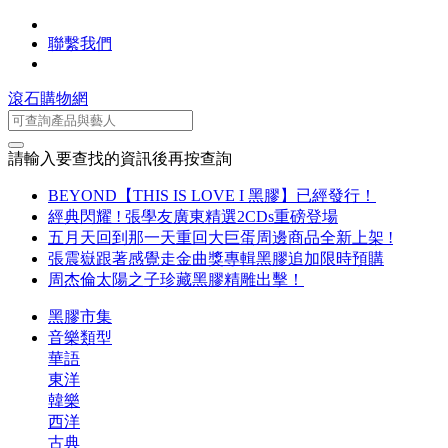
聯繫我們
滾石購物網
請輸入要查找的資訊後再按查詢
BEYOND【THIS IS LOVE I 黑膠】已經發行！
經典閃耀 ! 張學友廣東精選2CDs重磅登場
五月天回到那一天重回大巨蛋周邊商品全新上架 !
張震嶽跟著感覺走金曲獎專輯黑膠追加限時預購
周杰倫太陽之子珍藏黑膠精雕出擊！
黑膠市集
音樂類型
華語
東洋
韓樂
西洋
古典