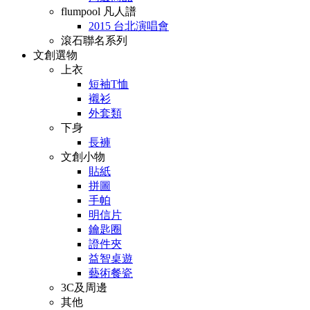
flumpool 凡人譜
2015 台北演唱會
滾石聯名系列
文創選物
上衣
短袖T恤
襯衫
外套類
下身
長褲
文創小物
貼紙
拼圖
手帕
明信片
鑰匙圈
證件夾
益智桌遊
藝術餐瓷
3C及周邊
其他