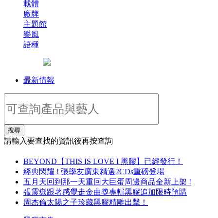
載體
廠牌
主題館
樂風
語種
最新情報
搜尋
請輸入要查找的資訊後再按查詢
BEYOND【THIS IS LOVE I 黑膠】已經發行！
經典閃耀 ! 張學友廣東精選2CDs重磅登場
五月天回到那一天重回大巨蛋周邊商品全新上架 !
張震嶽跟著感覺走金曲獎專輯黑膠追加限時預購
周杰倫太陽之子珍藏黑膠精雕出擊！