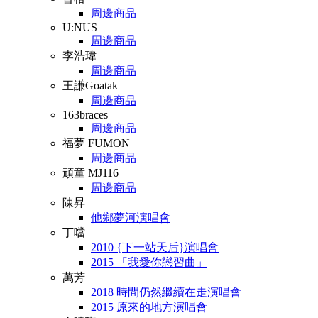
周邊商品
U:NUS
周邊商品
李浩瑋
周邊商品
王謙Goatak
周邊商品
163braces
周邊商品
福夢 FUMON
周邊商品
頑童 MJ116
周邊商品
陳昇
他鄉夢河演唱會
丁噹
2010 {下一站天后}演唱會
2015 「我愛你戀習曲」
萬芳
2018 時間仍然繼續在走演唱會
2015 原來的地方演唱會