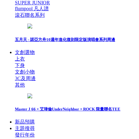
SUPER JUNIOR
flumpool 凡人譜
滾石聯名系列
五月天 - 諾亞方舟10週年進化復刻限定版演唱會系列周邊
文創選物
上衣
下身
文創小物
3C及周邊
其他
Master J 66 × 艾瑋倫UnderNeighbor × ROCK 限量聯名TEE
新品預購
主題搜尋
發行年份