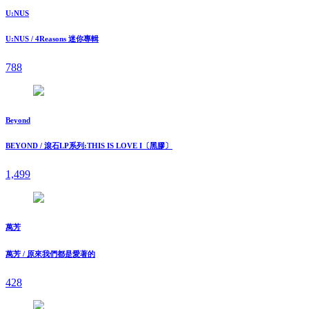
U:NUS
U:NUS / 4Reasons 迷你專輯
788
Beyond
BEYOND / 滾石LP系列:THIS IS LOVE I〔黑膠〕
1,499
萬芳
萬芳 / 原來我們都是愛著的
428