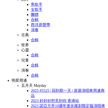
男歌手
女歌手
團體
合輯
西洋原聲帶
演奏
古典
合輯
世界
心靈
合輯
兒童
合輯
演奏
合輯
明星周邊
五月天 Mayday
2025 #5525 | 回到那一天 | 巡迴演唱會周邊商
品
2023 好好好想見到你 香港站
2023 諾亞方舟10週年進化復刻限定版演唱會