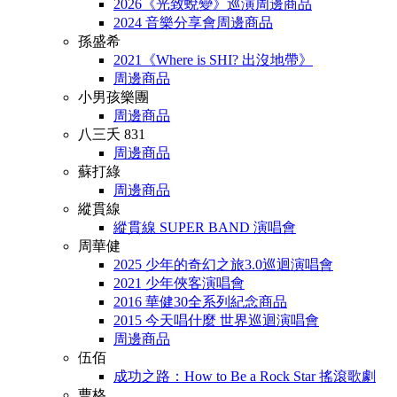
2026《光致蛻變》巡演周邊商品
2024 音樂分享會周邊商品
孫盛希
2021《Where is SHI? 出沒地帶》
周邊商品
小男孩樂團
周邊商品
八三夭 831
周邊商品
蘇打綠
周邊商品
縱貫線
縱貫線 SUPER BAND 演唱會
周華健
2025 少年的奇幻之旅3.0巡迴演唱會
2021 少年俠客演唱會
2016 華健30全系列紀念商品
2015 今天唱什麼 世界巡迴演唱會
周邊商品
伍佰
成功之路：How to Be a Rock Star 搖滾歌劇
曹格