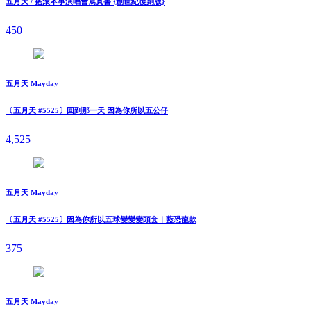
五月天 / 搖滾本事演唱會寫真書 {創世紀復刻版}
450
五月天 Mayday
〔五月天 #5525〕回到那一天 因為你所以五公仔
4,525
五月天 Mayday
〔五月天 #5525〕因為你所以五球變變變頭套｜藍恐龍款
375
五月天 Mayday