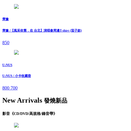
齊豫
齊豫 /【風采依舊．在 台北】演唱會周邊T-shirt (茄子款)
850
U:NUS
U:NUS / 小卡收藏冊
800
700
New Arrivals
發燒新品
影音《CD/DVD/高規格/錄音帶》