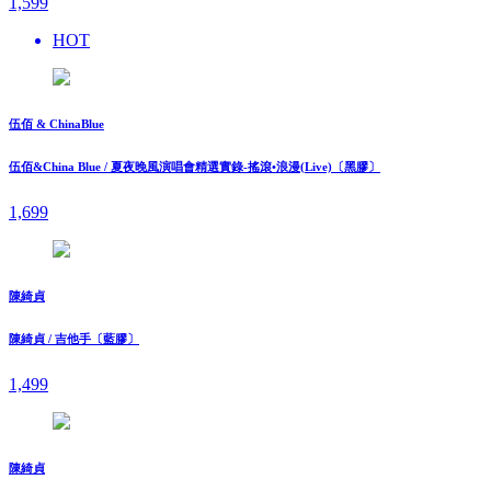
1,599
HOT
伍佰 & ChinaBlue
伍佰&China Blue / 夏夜晚風演唱會精選實錄-搖滾•浪漫(Live)〔黑膠〕
1,699
陳綺貞
陳綺貞 / 吉他手〔藍膠〕
1,499
陳綺貞