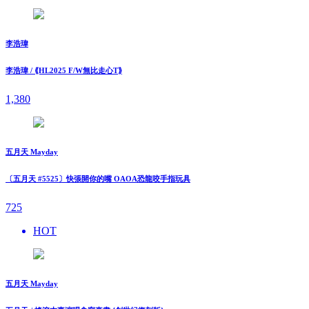
李浩瑋
李浩瑋 / ⟪HL2025 F/W無比走⼼T⟫
1,380
五月天 Mayday
〔五月天 #5525〕快張開你的嘴 OAOA恐龍咬手指玩具
725
HOT
五月天 Mayday