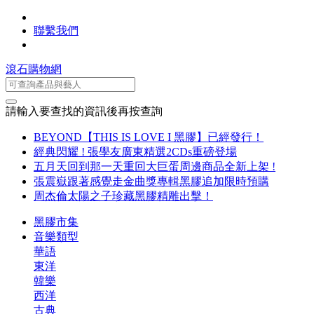
聯繫我們
滾石購物網
請輸入要查找的資訊後再按查詢
BEYOND【THIS IS LOVE I 黑膠】已經發行！
經典閃耀 ! 張學友廣東精選2CDs重磅登場
五月天回到那一天重回大巨蛋周邊商品全新上架 !
張震嶽跟著感覺走金曲獎專輯黑膠追加限時預購
周杰倫太陽之子珍藏黑膠精雕出擊！
黑膠市集
音樂類型
華語
東洋
韓樂
西洋
古典