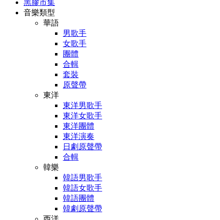
黑膠市集
音樂類型
華語
男歌手
女歌手
團體
合輯
套裝
原聲帶
東洋
東洋男歌手
東洋女歌手
東洋團體
東洋演奏
日劇原聲帶
合輯
韓樂
韓語男歌手
韓語女歌手
韓語團體
韓劇原聲帶
西洋