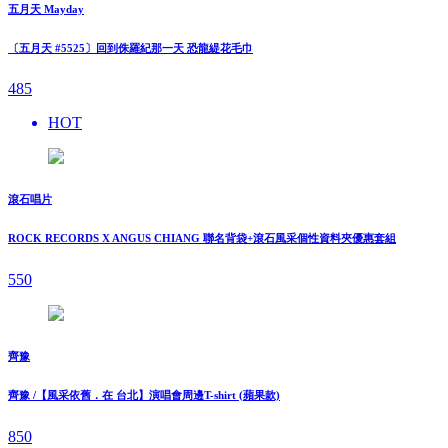
五月天 Mayday
〔五月天 #5525〕回到侏羅紀那一天 恐龍緹花毛巾
485
HOT
滾石唱片
ROCK RECORDS X ANGUS CHIANG 聯名背袋+滾石風采個性資料夾優惠套組
550
齊豫
齊豫 /【風采依舊．在 台北】演唱會周邊T-shirt (蘋果款)
850