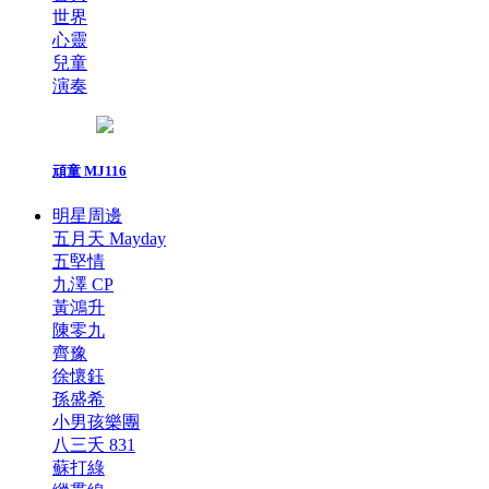
世界
心靈
兒童
演奏
頑童 MJ116
明星周邊
五月天 Mayday
五堅情
九澤 CP
黃鴻升
陳零九
齊豫
徐懷鈺
孫盛希
小男孩樂團
八三夭 831
蘇打綠