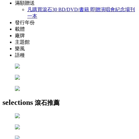
滿額贈送
凡購買滾石30 BD/DVD/書籍 即贈演唱會紀念場刊
一本
發行年份
載體
廠牌
主題館
樂風
語種
selections
滾石推薦