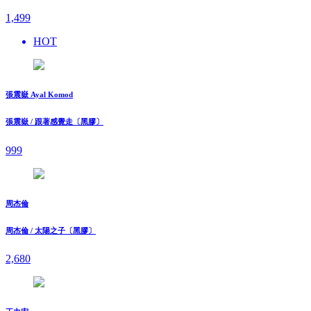
1,499
HOT
張震嶽 Ayal Komod
張震嶽 / 跟著感覺走〔黑膠〕
999
周杰倫
周杰倫 / 太陽之子〔黑膠〕
2,680