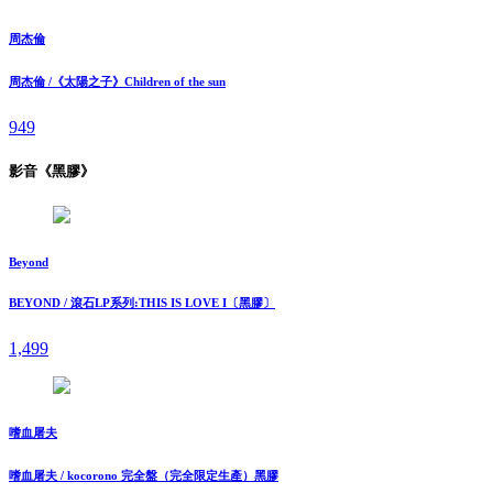
周杰倫
周杰倫 /《太陽之子》Children of the sun
949
影音《黑膠》
Beyond
BEYOND / 滾石LP系列:THIS IS LOVE I〔黑膠〕
1,499
嗜血屠夫
嗜血屠夫 / kocorono 完全盤（完全限定生產）黑膠