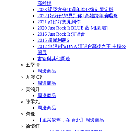
高雄場
2023 諾亞方舟10週年進化復刻限定版
2022 [好好好想見到你] 高雄跨年演唱會
2021 好好好想見到你
2020 Just Rock It BLUE 藍 [桃園場]
2016 Just Rock It 演唱會
2015 超犀利趴6
2012 無限創造DNA 演唱會幕後之王 主腦公
開展
書籍與其他周邊
五堅情
周邊商品
九澤 CP
周邊商品
黃鴻升
周邊商品
陳零九
周邊商品
齊豫
【風采依舊．在 台北】周邊商品
徐懷鈺