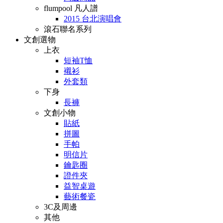
flumpool 凡人譜
2015 台北演唱會
滾石聯名系列
文創選物
上衣
短袖T恤
襯衫
外套類
下身
長褲
文創小物
貼紙
拼圖
手帕
明信片
鑰匙圈
證件夾
益智桌遊
藝術餐瓷
3C及周邊
其他