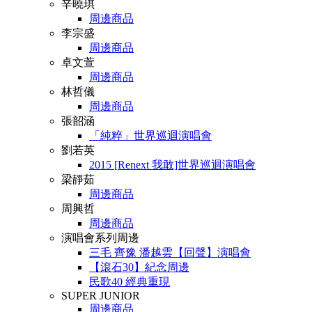
辛曉琪
周邊商品
李宗盛
周邊商品
卓文萱
周邊商品
林哲儀
周邊商品
張韶涵
「純粹」世界巡迴演唱會
劉若英
2015 [Renext 我敢]世界巡迴演唱會
梁靜茹
周邊商品
周興哲
周邊商品
演唱會系列周邊
三毛 齊豫 潘越雲【回聲】演唱會
【滾石30】紀念周邊
民歌40 經典重現
SUPER JUNIOR
周邊商品