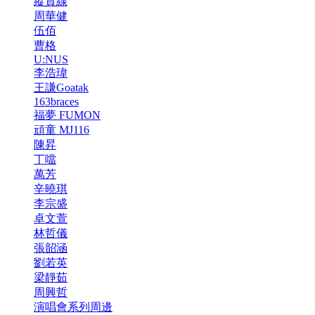
縱貫線
周華健
伍佰
曹格
U:NUS
李浩瑋
王謙Goatak
163braces
福夢 FUMON
頑童 MJ116
陳昇
丁噹
萬芳
辛曉琪
李宗盛
卓文萱
林哲儀
張韶涵
劉若英
梁靜茹
周興哲
演唱會系列周邊