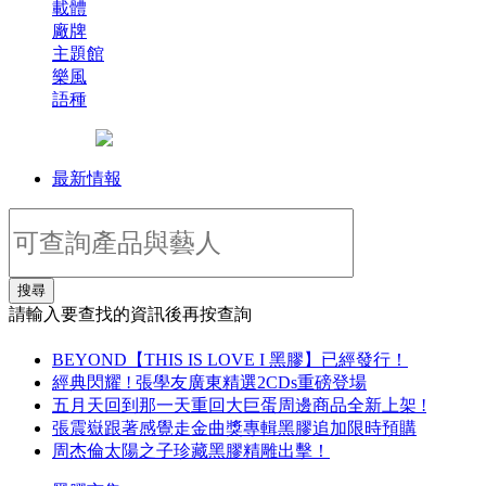
載體
廠牌
主題館
樂風
語種
最新情報
搜尋
請輸入要查找的資訊後再按查詢
BEYOND【THIS IS LOVE I 黑膠】已經發行！
經典閃耀 ! 張學友廣東精選2CDs重磅登場
五月天回到那一天重回大巨蛋周邊商品全新上架 !
張震嶽跟著感覺走金曲獎專輯黑膠追加限時預購
周杰倫太陽之子珍藏黑膠精雕出擊！