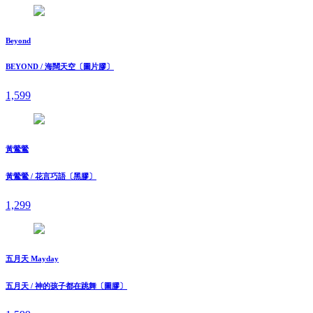
Beyond
BEYOND / 海闊天空〔圖片膠〕
1,599
黃鶯鶯
黃鶯鶯 / 花言巧語〔黑膠〕
1,299
五月天 Mayday
五月天 / 神的孩子都在跳舞〔圖膠〕