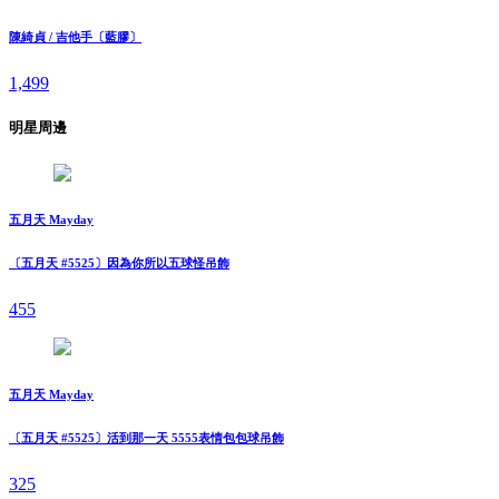
陳綺貞 / 吉他手〔藍膠〕
1,499
明星周邊
五月天 Mayday
〔五月天 #5525〕因為你所以五球怪吊飾
455
五月天 Mayday
〔五月天 #5525〕活到那一天 5555表情包包球吊飾
325