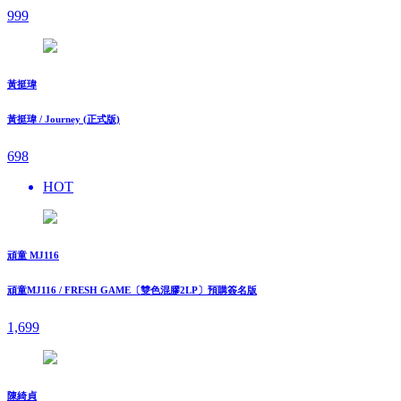
999
黃挺瑋
黃挺瑋 / Journey (正式版)
698
HOT
頑童 MJ116
頑童MJ116 / FRESH GAME〔雙色混膠2LP〕預購簽名版
1,699
陳綺貞