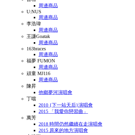
周邊商品
U:NUS
周邊商品
李浩瑋
周邊商品
王謙Goatak
周邊商品
163braces
周邊商品
福夢 FUMON
周邊商品
頑童 MJ116
周邊商品
陳昇
他鄉夢河演唱會
丁噹
2010 {下一站天后}演唱會
2015 「我愛你戀習曲」
萬芳
2018 時間仍然繼續在走演唱會
2015 原來的地方演唱會