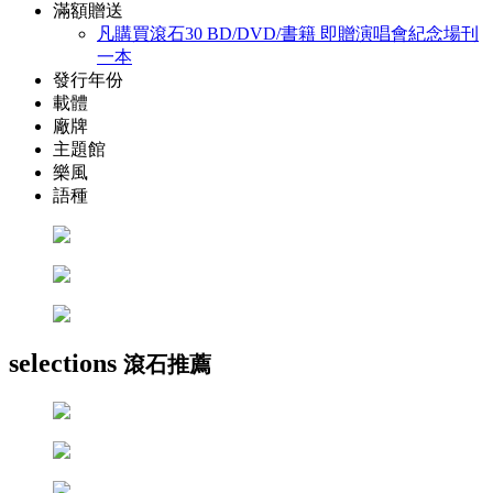
滿額贈送
凡購買滾石30 BD/DVD/書籍 即贈演唱會紀念場刊
一本
發行年份
載體
廠牌
主題館
樂風
語種
selections
滾石推薦