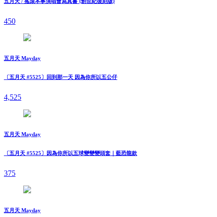
五月天 / 搖滾本事演唱會寫真書 {創世紀復刻版}
450
五月天 Mayday
〔五月天 #5525〕回到那一天 因為你所以五公仔
4,525
五月天 Mayday
〔五月天 #5525〕因為你所以五球變變變頭套｜藍恐龍款
375
五月天 Mayday