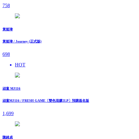
758
黃挺瑋
黃挺瑋 / Journey (正式版)
698
HOT
頑童 MJ116
頑童MJ116 / FRESH GAME〔雙色混膠2LP〕預購簽名版
1,699
陳綺貞