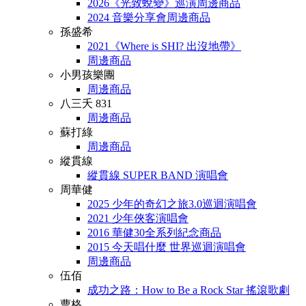
2026《光致蛻變》巡演周邊商品
2024 音樂分享會周邊商品
孫盛希
2021《Where is SHI? 出沒地帶》
周邊商品
小男孩樂團
周邊商品
八三夭 831
周邊商品
蘇打綠
周邊商品
縱貫線
縱貫線 SUPER BAND 演唱會
周華健
2025 少年的奇幻之旅3.0巡迴演唱會
2021 少年俠客演唱會
2016 華健30全系列紀念商品
2015 今天唱什麼 世界巡迴演唱會
周邊商品
伍佰
成功之路：How to Be a Rock Star 搖滾歌劇
曹格