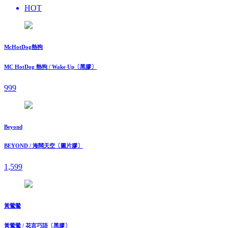
HOT
McHotDog熱狗
MC HotDog 熱狗 / Wake Up〔黑膠〕
999
Beyond
BEYOND / 海闊天空〔圖片膠〕
1,599
黃鶯鶯
黃鶯鶯 / 花言巧語〔黑膠〕