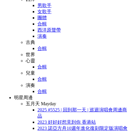
男歌手
女歌手
團體
合輯
西洋原聲帶
演奏
古典
合輯
世界
心靈
合輯
兒童
合輯
演奏
合輯
明星周邊
五月天 Mayday
2025 #5525 | 回到那一天 | 巡迴演唱會周邊商
品
2023 好好好想見到你 香港站
2023 諾亞方舟10週年進化復刻限定版演唱會