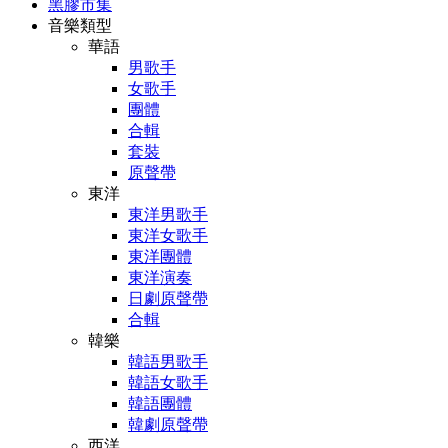
黑膠市集
音樂類型
華語
男歌手
女歌手
團體
合輯
套裝
原聲帶
東洋
東洋男歌手
東洋女歌手
東洋團體
東洋演奏
日劇原聲帶
合輯
韓樂
韓語男歌手
韓語女歌手
韓語團體
韓劇原聲帶
西洋