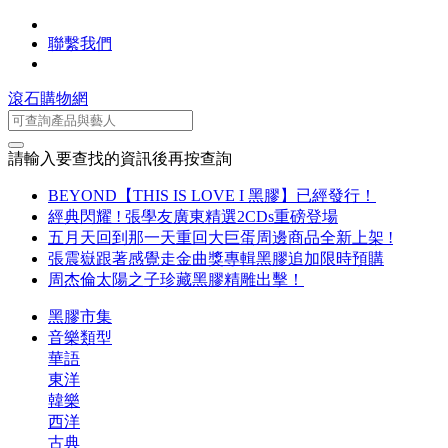
聯繫我們
滾石購物網
請輸入要查找的資訊後再按查詢
BEYOND【THIS IS LOVE I 黑膠】已經發行！
經典閃耀 ! 張學友廣東精選2CDs重磅登場
五月天回到那一天重回大巨蛋周邊商品全新上架 !
張震嶽跟著感覺走金曲獎專輯黑膠追加限時預購
周杰倫太陽之子珍藏黑膠精雕出擊！
黑膠市集
音樂類型
華語
東洋
韓樂
西洋
古典