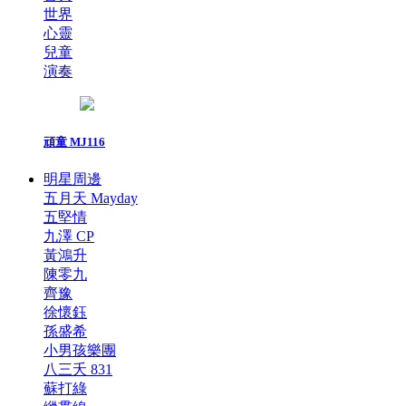
世界
心靈
兒童
演奏
頑童 MJ116
明星周邊
五月天 Mayday
五堅情
九澤 CP
黃鴻升
陳零九
齊豫
徐懷鈺
孫盛希
小男孩樂團
八三夭 831
蘇打綠