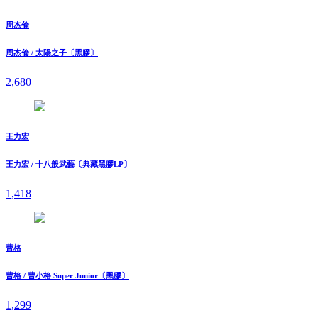
周杰倫
周杰倫 / 太陽之子〔黑膠〕
2,680
王力宏
王力宏 / 十八般武藝〔典藏黑膠LP〕
1,418
曹格
曹格 / 曹小格 Super Junior〔黑膠〕
1,299