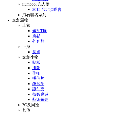
flumpool 凡人譜
2015 台北演唱會
滾石聯名系列
文創選物
上衣
短袖T恤
襯衫
外套類
下身
長褲
文創小物
貼紙
拼圖
手帕
明信片
鑰匙圈
證件夾
益智桌遊
藝術餐瓷
3C及周邊
其他