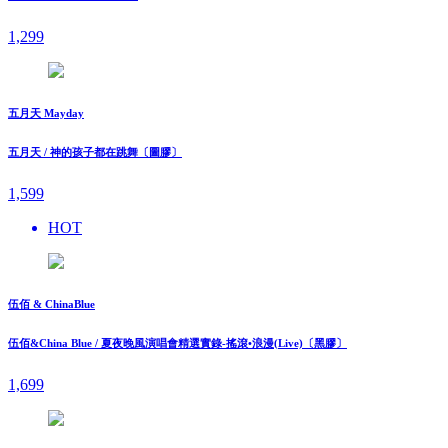
1,299
五月天 Mayday
五月天 / 神的孩子都在跳舞〔圖膠〕
1,599
HOT
伍佰 & ChinaBlue
伍佰&China Blue / 夏夜晚風演唱會精選實錄-搖滾•浪漫(Live)〔黑膠〕
1,699