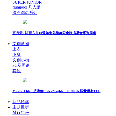
SUPER JUNIOR
flumpool 凡人譜
滾石聯名系列
五月天 - 諾亞方舟10週年進化復刻限定版演唱會系列周邊
文創選物
上衣
下身
文創小物
3C及周邊
其他
Master J 66 × 艾瑋倫UnderNeighbor × ROCK 限量聯名TEE
新品預購
主題搜尋
發行年份