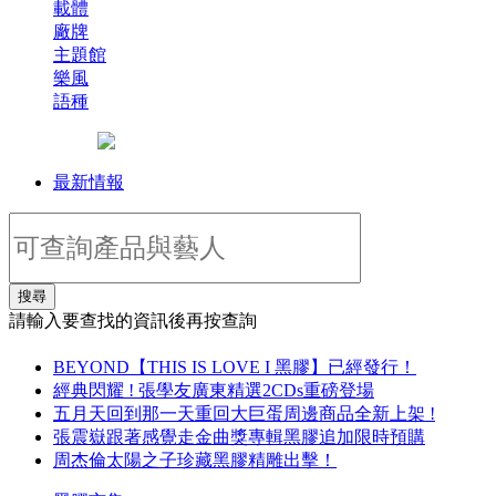
載體
廠牌
主題館
樂風
語種
最新情報
搜尋
請輸入要查找的資訊後再按查詢
BEYOND【THIS IS LOVE I 黑膠】已經發行！
經典閃耀 ! 張學友廣東精選2CDs重磅登場
五月天回到那一天重回大巨蛋周邊商品全新上架 !
張震嶽跟著感覺走金曲獎專輯黑膠追加限時預購
周杰倫太陽之子珍藏黑膠精雕出擊！