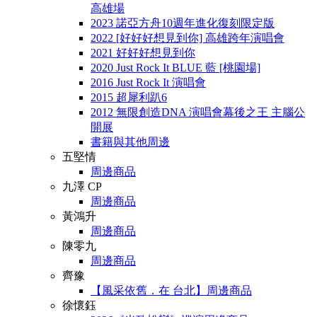
高雄場
2023 諾亞方舟10週年進化復刻限定版
2022 [好好好想見到你] 高雄跨年演唱會
2021 好好好想見到你
2020 Just Rock It BLUE 藍 [桃園場]
2016 Just Rock It 演唱會
2015 超犀利趴6
2012 無限創造DNA 演唱會幕後之王 主腦公
開展
書籍與其他周邊
五堅情
周邊商品
九澤 CP
周邊商品
黃鴻升
周邊商品
陳零九
周邊商品
齊豫
【風采依舊．在 台北】周邊商品
徐懷鈺