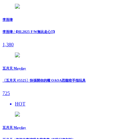
李浩瑋
李浩瑋 / ⟪HL2025 F/W無比走⼼T⟫
1,380
五月天 Mayday
〔五月天 #5525〕快張開你的嘴 OAOA恐龍咬手指玩具
725
HOT
五月天 Mayday