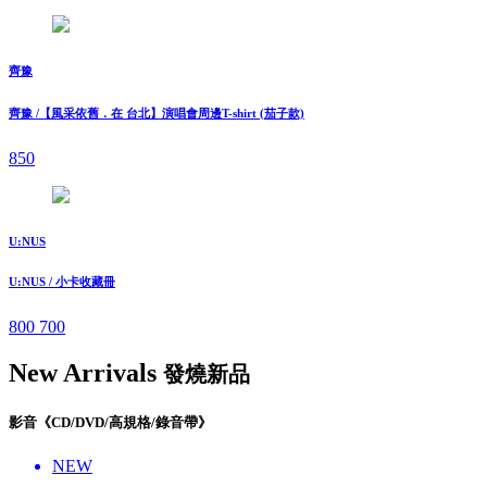
齊豫
齊豫 /【風采依舊．在 台北】演唱會周邊T-shirt (茄子款)
850
U:NUS
U:NUS / 小卡收藏冊
800
700
New Arrivals
發燒新品
影音《CD/DVD/高規格/錄音帶》
NEW