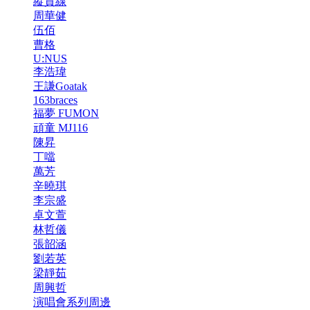
縱貫線
周華健
伍佰
曹格
U:NUS
李浩瑋
王謙Goatak
163braces
福夢 FUMON
頑童 MJ116
陳昇
丁噹
萬芳
辛曉琪
李宗盛
卓文萱
林哲儀
張韶涵
劉若英
梁靜茹
周興哲
演唱會系列周邊