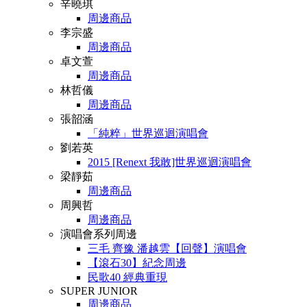
辛曉琪
周邊商品
李宗盛
周邊商品
卓文萱
周邊商品
林哲儀
周邊商品
張韶涵
「純粹」世界巡迴演唱會
劉若英
2015 [Renext 我敢]世界巡迴演唱會
梁靜茹
周邊商品
周興哲
周邊商品
演唱會系列周邊
三毛 齊豫 潘越雲【回聲】演唱會
【滾石30】紀念周邊
民歌40 經典重現
SUPER JUNIOR
周邊商品