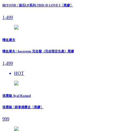
BEYOND / 滾石LP系列:THIS IS LOVE I〔黑膠〕
1,499
嗜血屠夫
嗜血屠夫 / kocorono 完全盤（完全限定生產）黑膠
1,499
HOT
張震嶽 Ayal Komod
張震嶽 / 跟著感覺走〔黑膠〕
999