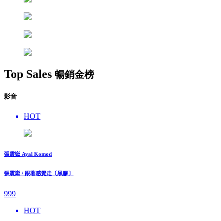
Top Sales
暢銷金榜
影音
HOT
張震嶽 Ayal Komod
張震嶽 / 跟著感覺走〔黑膠〕
999
HOT