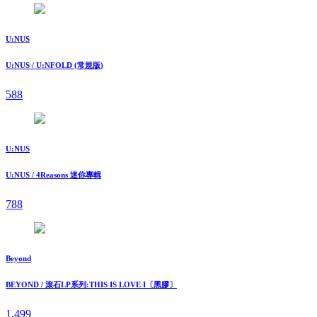
U:NUS
U:NUS / U:NFOLD (常規版)
588
U:NUS
U:NUS / 4Reasons 迷你專輯
788
Beyond
BEYOND / 滾石LP系列:THIS IS LOVE I〔黑膠〕
1,499