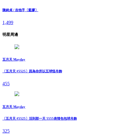
陳綺貞 / 吉他手〔藍膠〕
1,499
明星周邊
五月天 Mayday
〔五月天 #5525〕因為你所以五球怪吊飾
455
五月天 Mayday
〔五月天 #5525〕活到那一天 5555表情包包球吊飾
325