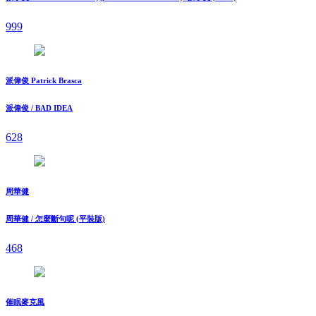
999
派偉俊 Patrick Brasca
派偉俊 / BAD IDEA
628
周華健
周華健 / 怎麼斷句呢 (平裝版)
468
催眠麥克風