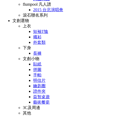
flumpool 凡人譜
2015 台北演唱會
滾石聯名系列
文創選物
上衣
短袖T恤
襯衫
外套類
下身
長褲
文創小物
貼紙
拼圖
手帕
明信片
鑰匙圈
證件夾
益智桌遊
藝術餐瓷
3C及周邊
其他