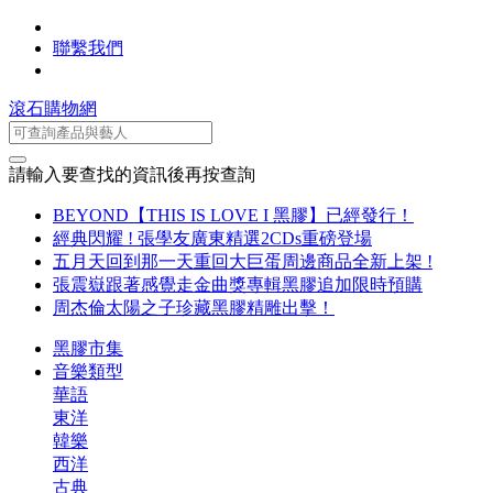
聯繫我們
滾石購物網
請輸入要查找的資訊後再按查詢
BEYOND【THIS IS LOVE I 黑膠】已經發行！
經典閃耀 ! 張學友廣東精選2CDs重磅登場
五月天回到那一天重回大巨蛋周邊商品全新上架 !
張震嶽跟著感覺走金曲獎專輯黑膠追加限時預購
周杰倫太陽之子珍藏黑膠精雕出擊！
黑膠市集
音樂類型
華語
東洋
韓樂
西洋
古典