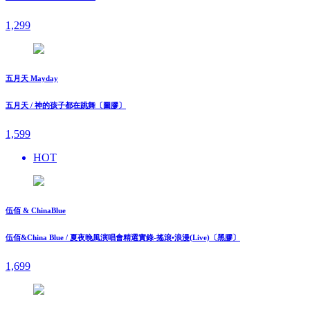
1,299
五月天 Mayday
五月天 / 神的孩子都在跳舞〔圖膠〕
1,599
HOT
伍佰 & ChinaBlue
伍佰&China Blue / 夏夜晚風演唱會精選實錄-搖滾•浪漫(Live)〔黑膠〕
1,699