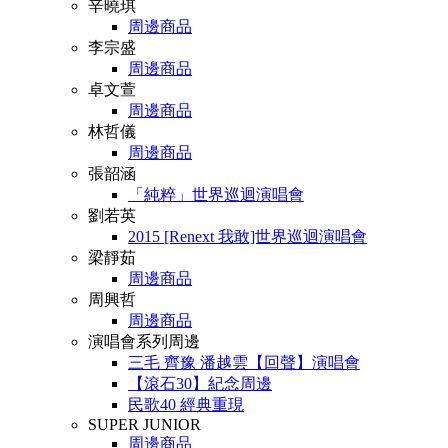
辛曉琪
周邊商品
李宗盛
周邊商品
卓文萱
周邊商品
林哲儀
周邊商品
張韶涵
「純粹」世界巡迴演唱會
劉若英
2015 [Renext 我敢]世界巡迴演唱會
梁靜茹
周邊商品
周興哲
周邊商品
演唱會系列周邊
三毛 齊豫 潘越雲【回聲】演唱會
【滾石30】紀念周邊
民歌40 經典重現
SUPER JUNIOR
周邊商品