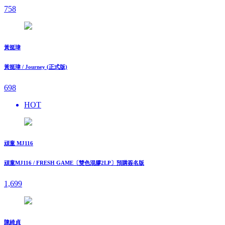
758
黃挺瑋
黃挺瑋 / Journey (正式版)
698
HOT
頑童 MJ116
頑童MJ116 / FRESH GAME〔雙色混膠2LP〕預購簽名版
1,699
陳綺貞