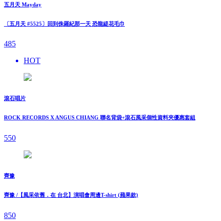
五月天 Mayday
〔五月天 #5525〕回到侏羅紀那一天 恐龍緹花毛巾
485
HOT
滾石唱片
ROCK RECORDS X ANGUS CHIANG 聯名背袋+滾石風采個性資料夾優惠套組
550
齊豫
齊豫 /【風采依舊．在 台北】演唱會周邊T-shirt (蘋果款)
850