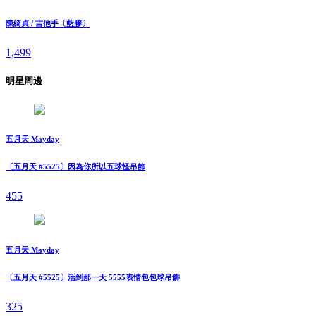
陳綺貞 / 吉他手〔藍膠〕
1,499
明星周邊
五月天 Mayday
〔五月天 #5525〕因為你所以五球怪吊飾
455
五月天 Mayday
〔五月天 #5525〕活到那一天 5555表情包包球吊飾
325