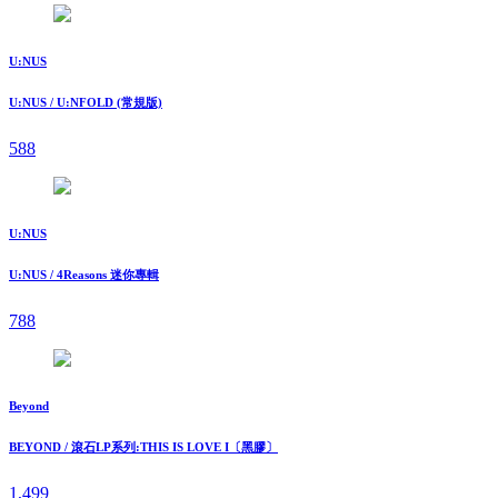
U:NUS
U:NUS / U:NFOLD (常規版)
588
U:NUS
U:NUS / 4Reasons 迷你專輯
788
Beyond
BEYOND / 滾石LP系列:THIS IS LOVE I〔黑膠〕
1,499