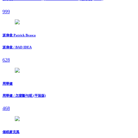
999
派偉俊 Patrick Brasca
派偉俊 / BAD IDEA
628
周華健
周華健 / 怎麼斷句呢 (平裝版)
468
催眠麥克風