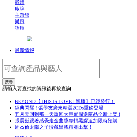
載體
廠牌
主題館
樂風
語種
最新情報
搜尋
請輸入要查找的資訊後再按查詢
BEYOND【THIS IS LOVE I 黑膠】已經發行！
經典閃耀 ! 張學友廣東精選2CDs重磅登場
五月天回到那一天重回大巨蛋周邊商品全新上架 !
張震嶽跟著感覺走金曲獎專輯黑膠追加限時預購
周杰倫太陽之子珍藏黑膠精雕出擊！