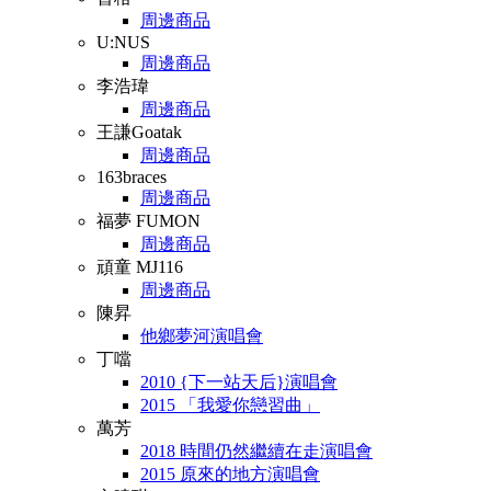
周邊商品
U:NUS
周邊商品
李浩瑋
周邊商品
王謙Goatak
周邊商品
163braces
周邊商品
福夢 FUMON
周邊商品
頑童 MJ116
周邊商品
陳昇
他鄉夢河演唱會
丁噹
2010 {下一站天后}演唱會
2015 「我愛你戀習曲」
萬芳
2018 時間仍然繼續在走演唱會
2015 原來的地方演唱會