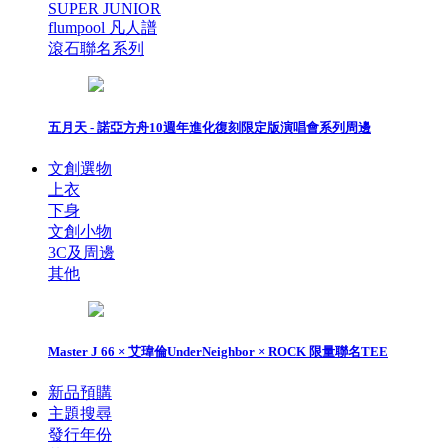
SUPER JUNIOR
flumpool 凡人譜
滾石聯名系列
五月天 - 諾亞方舟10週年進化復刻限定版演唱會系列周邊
文創選物
上衣
下身
文創小物
3C及周邊
其他
Master J 66 × 艾瑋倫UnderNeighbor × ROCK 限量聯名TEE
新品預購
主題搜尋
發行年份