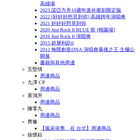
高雄場
2023 諾亞方舟10週年進化復刻限定版
2022 [好好好想見到你] 高雄跨年演唱會
2021 好好好想見到你
2020 Just Rock It BLUE 藍 [桃園場]
2016 Just Rock It 演唱會
2015 超犀利趴6
2012 無限創造DNA 演唱會幕後之王 主腦公
開展
書籍與其他周邊
五堅情
周邊商品
九澤 CP
周邊商品
黃鴻升
周邊商品
陳零九
周邊商品
齊豫
【風采依舊．在 台北】周邊商品
徐懷鈺