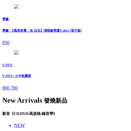
齊豫
齊豫 /【風采依舊．在 台北】演唱會周邊T-shirt (茄子款)
850
U:NUS
U:NUS / 小卡收藏冊
800
700
New Arrivals
發燒新品
影音《CD/DVD/高規格/錄音帶》
NEW