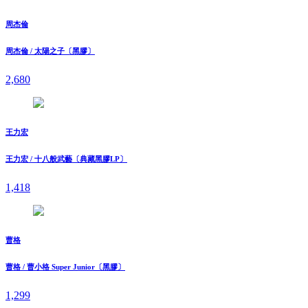
周杰倫
周杰倫 / 太陽之子〔黑膠〕
2,680
王力宏
王力宏 / 十八般武藝〔典藏黑膠LP〕
1,418
曹格
曹格 / 曹小格 Super Junior〔黑膠〕
1,299