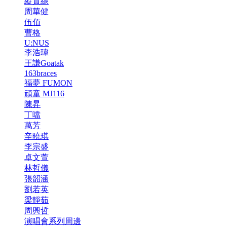
縱貫線
周華健
伍佰
曹格
U:NUS
李浩瑋
王謙Goatak
163braces
福夢 FUMON
頑童 MJ116
陳昇
丁噹
萬芳
辛曉琪
李宗盛
卓文萱
林哲儀
張韶涵
劉若英
梁靜茹
周興哲
演唱會系列周邊