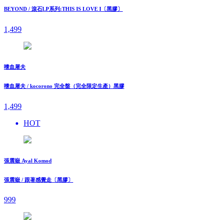
BEYOND / 滾石LP系列:THIS IS LOVE I〔黑膠〕
1,499
嗜血屠夫
嗜血屠夫 / kocorono 完全盤（完全限定生產）黑膠
1,499
HOT
張震嶽 Ayal Komod
張震嶽 / 跟著感覺走〔黑膠〕
999