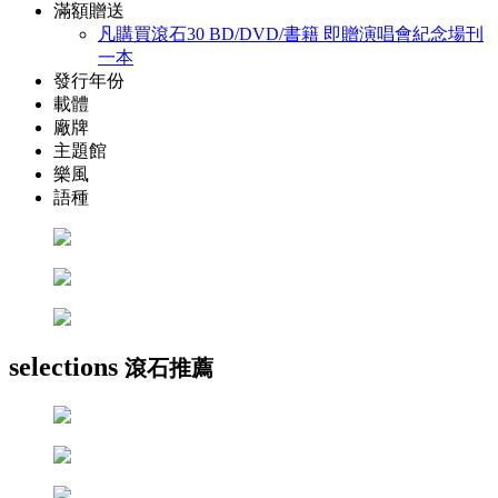
滿額贈送
凡購買滾石30 BD/DVD/書籍 即贈演唱會紀念場刊
一本
發行年份
載體
廠牌
主題館
樂風
語種
selections
滾石推薦