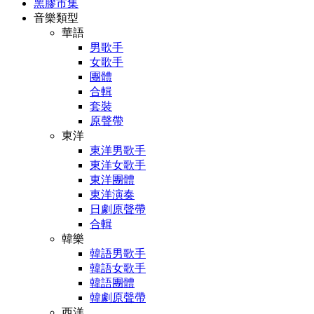
黑膠市集
音樂類型
華語
男歌手
女歌手
團體
合輯
套裝
原聲帶
東洋
東洋男歌手
東洋女歌手
東洋團體
東洋演奏
日劇原聲帶
合輯
韓樂
韓語男歌手
韓語女歌手
韓語團體
韓劇原聲帶
西洋