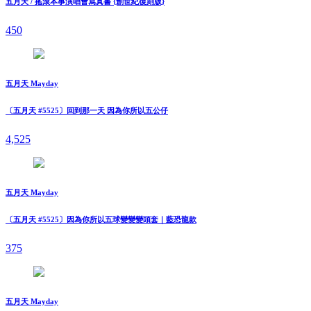
五月天 / 搖滾本事演唱會寫真書 {創世紀復刻版}
450
五月天 Mayday
〔五月天 #5525〕回到那一天 因為你所以五公仔
4,525
五月天 Mayday
〔五月天 #5525〕因為你所以五球變變變頭套｜藍恐龍款
375
五月天 Mayday