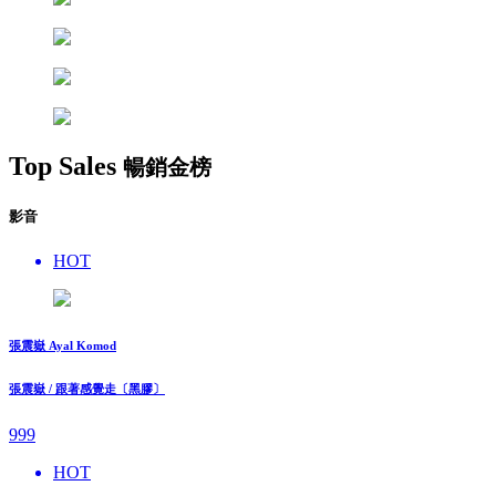
Top Sales
暢銷金榜
影音
HOT
張震嶽 Ayal Komod
張震嶽 / 跟著感覺走〔黑膠〕
999
HOT