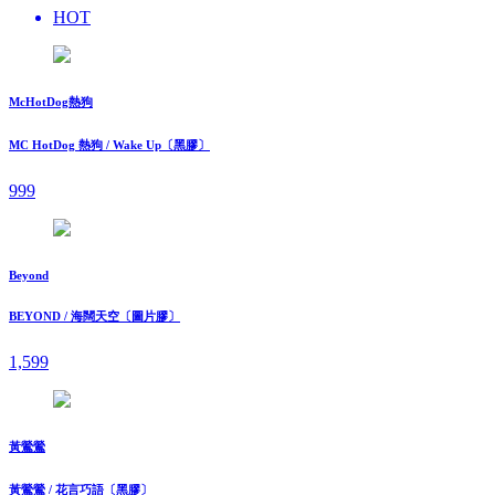
HOT
McHotDog熱狗
MC HotDog 熱狗 / Wake Up〔黑膠〕
999
Beyond
BEYOND / 海闊天空〔圖片膠〕
1,599
黃鶯鶯
黃鶯鶯 / 花言巧語〔黑膠〕