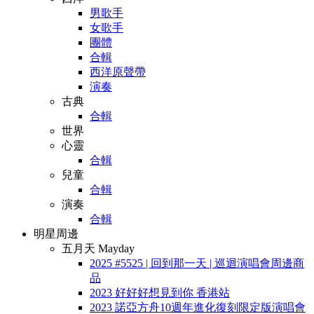
男歌手
女歌手
團體
合輯
西洋原聲帶
演奏
古典
合輯
世界
心靈
合輯
兒童
合輯
演奏
合輯
明星周邊
五月天 Mayday
2025 #5525 | 回到那一天 | 巡迴演唱會周邊商
品
2023 好好好想見到你 香港站
2023 諾亞方舟10週年進化復刻限定版演唱會