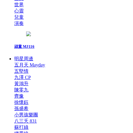
世界
心靈
兒童
演奏
頑童 MJ116
明星周邊
五月天 Mayday
五堅情
九澤 CP
黃鴻升
陳零九
齊豫
徐懷鈺
孫盛希
小男孩樂團
八三夭 831
蘇打綠