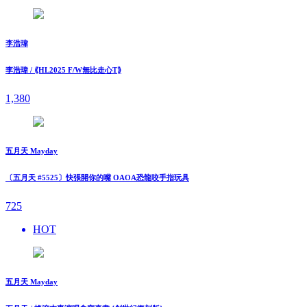
李浩瑋
李浩瑋 / ⟪HL2025 F/W無比走⼼T⟫
1,380
五月天 Mayday
〔五月天 #5525〕快張開你的嘴 OAOA恐龍咬手指玩具
725
HOT
五月天 Mayday