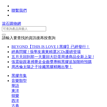
聯繫我們
滾石購物網
請輸入要查找的資訊後再按查詢
BEYOND【THIS IS LOVE I 黑膠】已經發行！
經典閃耀 ! 張學友廣東精選2CDs重磅登場
五月天回到那一天重回大巨蛋周邊商品全新上架 !
張震嶽跟著感覺走金曲獎專輯黑膠追加限時預購
周杰倫太陽之子珍藏黑膠精雕出擊！
黑膠市集
音樂類型
華語
東洋
韓樂
西洋
古典