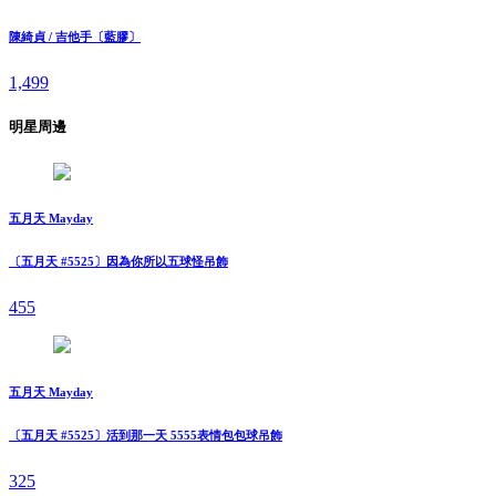
陳綺貞 / 吉他手〔藍膠〕
1,499
明星周邊
五月天 Mayday
〔五月天 #5525〕因為你所以五球怪吊飾
455
五月天 Mayday
〔五月天 #5525〕活到那一天 5555表情包包球吊飾
325