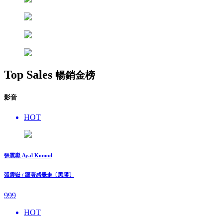
Top Sales
暢銷金榜
影音
HOT
張震嶽 Ayal Komod
張震嶽 / 跟著感覺走〔黑膠〕
999
HOT