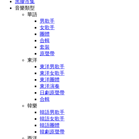
黑膠市集
音樂類型
華語
男歌手
女歌手
團體
合輯
套裝
原聲帶
東洋
東洋男歌手
東洋女歌手
東洋團體
東洋演奏
日劇原聲帶
合輯
韓樂
韓語男歌手
韓語女歌手
韓語團體
韓劇原聲帶
西洋