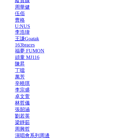
縱貫線
周華健
伍佰
曹格
U:NUS
李浩瑋
王謙Goatak
163braces
福夢 FUMON
頑童 MJ116
陳昇
丁噹
萬芳
辛曉琪
李宗盛
卓文萱
林哲儀
張韶涵
劉若英
梁靜茹
周興哲
演唱會系列周邊