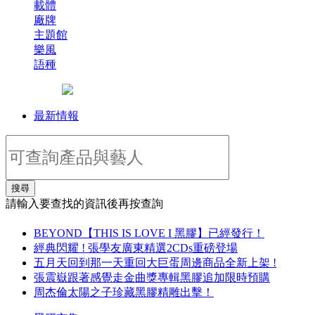
載體
廠牌
主題館
樂風
語種
最新情報
搜尋
請輸入要查找的資訊後再按查詢
BEYOND【THIS IS LOVE I 黑膠】已經發行！
經典閃耀 ! 張學友廣東精選2CDs重磅登場
五月天回到那一天重回大巨蛋周邊商品全新上架 !
張震嶽跟著感覺走金曲獎專輯黑膠追加限時預購
周杰倫太陽之子珍藏黑膠精雕出擊！