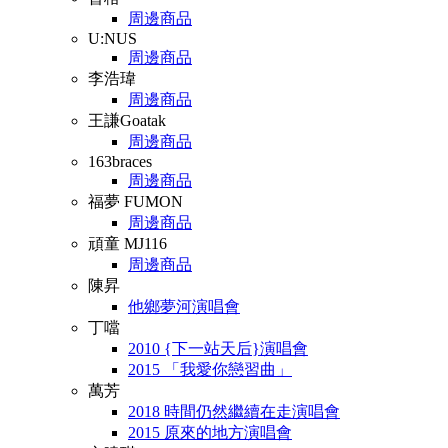
周邊商品
U:NUS
周邊商品
李浩瑋
周邊商品
王謙Goatak
周邊商品
163braces
周邊商品
福夢 FUMON
周邊商品
頑童 MJ116
周邊商品
陳昇
他鄉夢河演唱會
丁噹
2010 {下一站天后}演唱會
2015 「我愛你戀習曲」
萬芳
2018 時間仍然繼續在走演唱會
2015 原來的地方演唱會