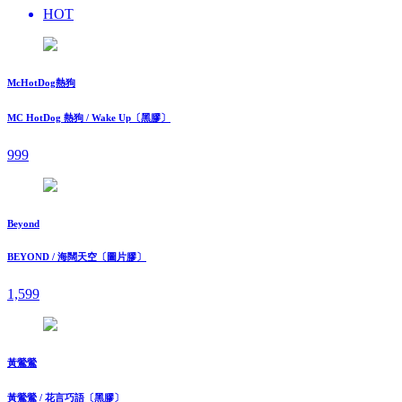
HOT
McHotDog熱狗
MC HotDog 熱狗 / Wake Up〔黑膠〕
999
Beyond
BEYOND / 海闊天空〔圖片膠〕
1,599
黃鶯鶯
黃鶯鶯 / 花言巧語〔黑膠〕