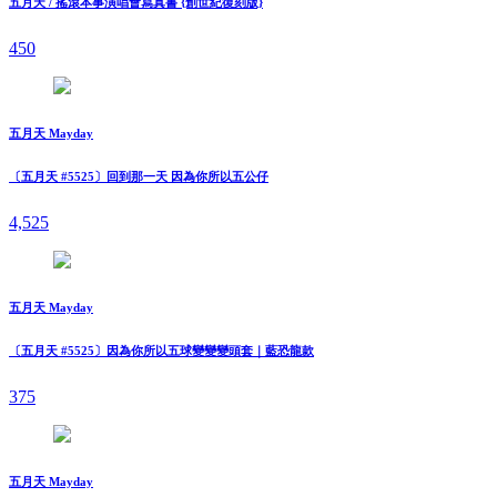
五月天 / 搖滾本事演唱會寫真書 {創世紀復刻版}
450
五月天 Mayday
〔五月天 #5525〕回到那一天 因為你所以五公仔
4,525
五月天 Mayday
〔五月天 #5525〕因為你所以五球變變變頭套｜藍恐龍款
375
五月天 Mayday