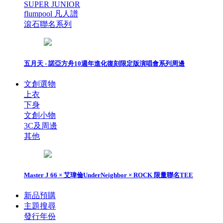
SUPER JUNIOR
flumpool 凡人譜
滾石聯名系列
五月天 - 諾亞方舟10週年進化復刻限定版演唱會系列周邊
文創選物
上衣
下身
文創小物
3C及周邊
其他
Master J 66 × 艾瑋倫UnderNeighbor × ROCK 限量聯名TEE
新品預購
主題搜尋
發行年份