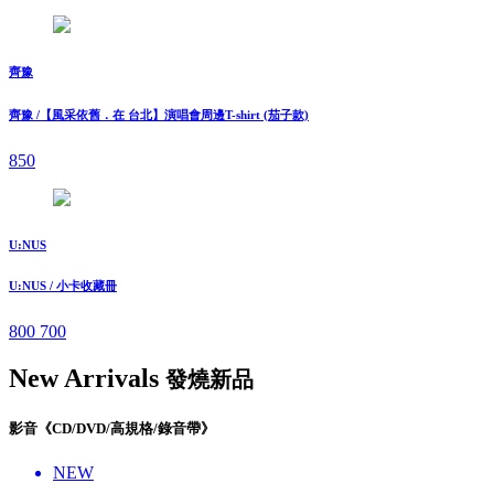
齊豫
齊豫 /【風采依舊．在 台北】演唱會周邊T-shirt (茄子款)
850
U:NUS
U:NUS / 小卡收藏冊
800
700
New Arrivals
發燒新品
影音《CD/DVD/高規格/錄音帶》
NEW