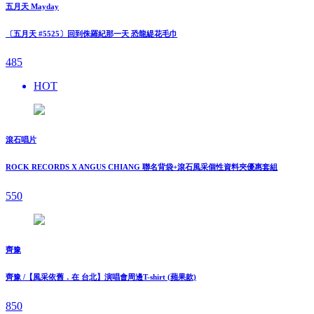
五月天 Mayday
〔五月天 #5525〕回到侏羅紀那一天 恐龍緹花毛巾
485
HOT
滾石唱片
ROCK RECORDS X ANGUS CHIANG 聯名背袋+滾石風采個性資料夾優惠套組
550
齊豫
齊豫 /【風采依舊．在 台北】演唱會周邊T-shirt (蘋果款)
850