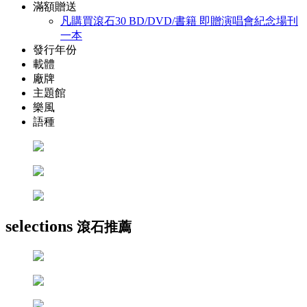
滿額贈送
凡購買滾石30 BD/DVD/書籍 即贈演唱會紀念場刊
一本
發行年份
載體
廠牌
主題館
樂風
語種
selections
滾石推薦