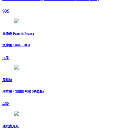
999
派偉俊 Patrick Brasca
派偉俊 / BAD IDEA
628
周華健
周華健 / 怎麼斷句呢 (平裝版)
468
催眠麥克風