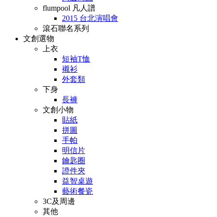
flumpool 凡人譜
2015 台北演唱會
滾石聯名系列
文創選物
上衣
短袖T恤
襯衫
外套類
下身
長褲
文創小物
貼紙
拼圖
手帕
明信片
鑰匙圈
證件夾
益智桌遊
藝術餐瓷
3C及周邊
其他