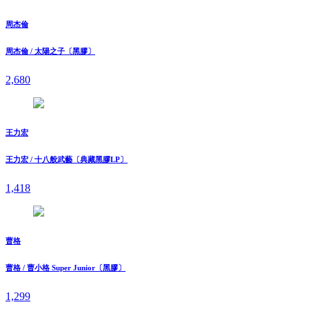
周杰倫
周杰倫 / 太陽之子〔黑膠〕
2,680
王力宏
王力宏 / 十八般武藝〔典藏黑膠LP〕
1,418
曹格
曹格 / 曹小格 Super Junior〔黑膠〕
1,299