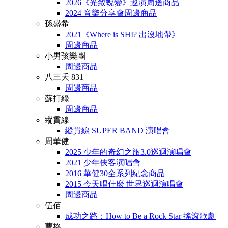
2026《光致蛻變》巡演周邊商品
2024 音樂分享會周邊商品
孫盛希
2021《Where is SHI? 出沒地帶》
周邊商品
小男孩樂團
周邊商品
八三夭 831
周邊商品
蘇打綠
周邊商品
縱貫線
縱貫線 SUPER BAND 演唱會
周華健
2025 少年的奇幻之旅3.0巡迴演唱會
2021 少年俠客演唱會
2016 華健30全系列紀念商品
2015 今天唱什麼 世界巡迴演唱會
周邊商品
伍佰
成功之路：How to Be a Rock Star 搖滾歌劇
曹格