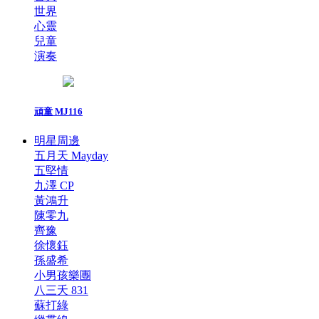
世界
心靈
兒童
演奏
頑童 MJ116
明星周邊
五月天 Mayday
五堅情
九澤 CP
黃鴻升
陳零九
齊豫
徐懷鈺
孫盛希
小男孩樂團
八三夭 831
蘇打綠