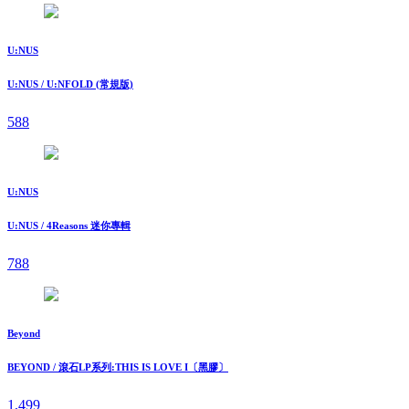
U:NUS
U:NUS / U:NFOLD (常規版)
588
U:NUS
U:NUS / 4Reasons 迷你專輯
788
Beyond
BEYOND / 滾石LP系列:THIS IS LOVE I〔黑膠〕
1,499