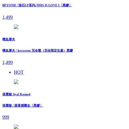
BEYOND / 滾石LP系列:THIS IS LOVE I〔黑膠〕
1,499
嗜血屠夫
嗜血屠夫 / kocorono 完全盤（完全限定生產）黑膠
1,499
HOT
張震嶽 Ayal Komod
張震嶽 / 跟著感覺走〔黑膠〕
999