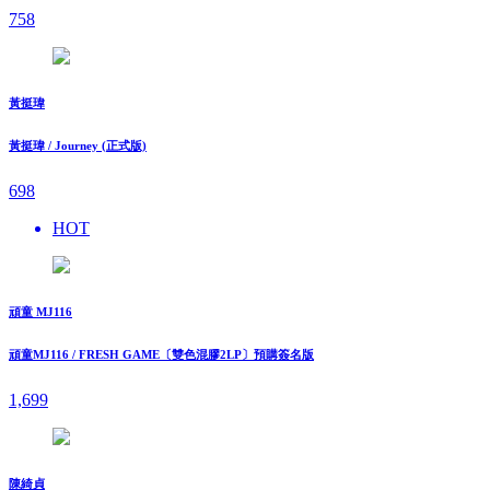
758
黃挺瑋
黃挺瑋 / Journey (正式版)
698
HOT
頑童 MJ116
頑童MJ116 / FRESH GAME〔雙色混膠2LP〕預購簽名版
1,699
陳綺貞