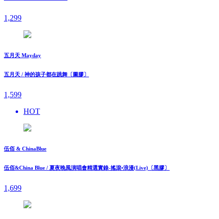
1,299
五月天 Mayday
五月天 / 神的孩子都在跳舞〔圖膠〕
1,599
HOT
伍佰 & ChinaBlue
伍佰&China Blue / 夏夜晚風演唱會精選實錄-搖滾•浪漫(Live)〔黑膠〕
1,699