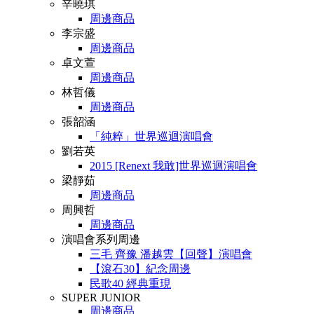
辛曉琪
周邊商品
李宗盛
周邊商品
卓文萱
周邊商品
林哲儀
周邊商品
張韶涵
「純粹」世界巡迴演唱會
劉若英
2015 [Renext 我敢]世界巡迴演唱會
梁靜茹
周邊商品
周興哲
周邊商品
演唱會系列周邊
三毛 齊豫 潘越雲【回聲】演唱會
【滾石30】紀念周邊
民歌40 經典重現
SUPER JUNIOR
周邊商品