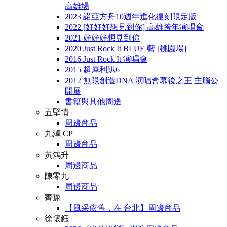
高雄場
2023 諾亞方舟10週年進化復刻限定版
2022 [好好好想見到你] 高雄跨年演唱會
2021 好好好想見到你
2020 Just Rock It BLUE 藍 [桃園場]
2016 Just Rock It 演唱會
2015 超犀利趴6
2012 無限創造DNA 演唱會幕後之王 主腦公
開展
書籍與其他周邊
五堅情
周邊商品
九澤 CP
周邊商品
黃鴻升
周邊商品
陳零九
周邊商品
齊豫
【風采依舊．在 台北】周邊商品
徐懷鈺