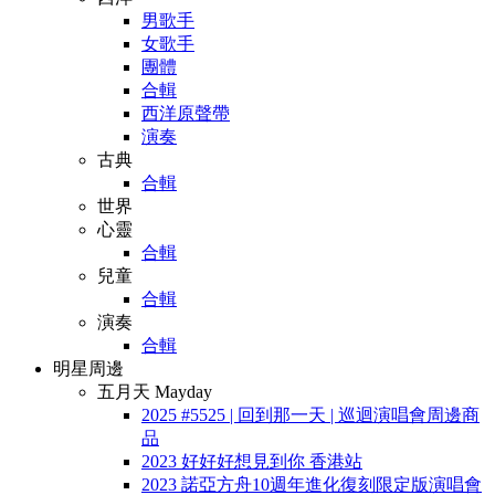
男歌手
女歌手
團體
合輯
西洋原聲帶
演奏
古典
合輯
世界
心靈
合輯
兒童
合輯
演奏
合輯
明星周邊
五月天 Mayday
2025 #5525 | 回到那一天 | 巡迴演唱會周邊商
品
2023 好好好想見到你 香港站
2023 諾亞方舟10週年進化復刻限定版演唱會