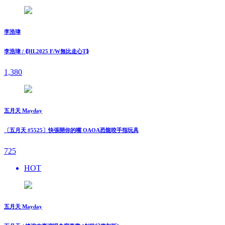
李浩瑋
李浩瑋 / ⟪HL2025 F/W無比走⼼T⟫
1,380
五月天 Mayday
〔五月天 #5525〕快張開你的嘴 OAOA恐龍咬手指玩具
725
HOT
五月天 Mayday