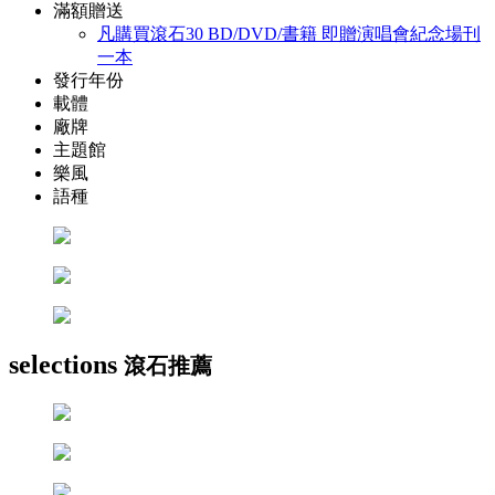
滿額贈送
凡購買滾石30 BD/DVD/書籍 即贈演唱會紀念場刊
一本
發行年份
載體
廠牌
主題館
樂風
語種
selections
滾石推薦