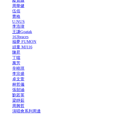
縱貫線
周華健
伍佰
曹格
U:NUS
李浩瑋
王謙Goatak
163braces
福夢 FUMON
頑童 MJ116
陳昇
丁噹
萬芳
辛曉琪
李宗盛
卓文萱
林哲儀
張韶涵
劉若英
梁靜茹
周興哲
演唱會系列周邊