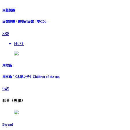
回聲樂團
回聲樂團 / 靈魂的回聲〔雙CD〕
888
HOT
周杰倫
周杰倫 /《太陽之子》Children of the sun
949
影音《黑膠》
Beyond