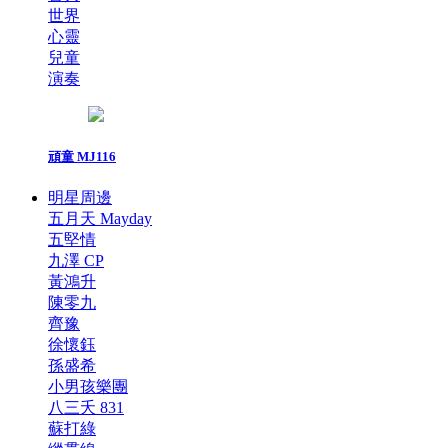
世界
心靈
兒童
演奏
頑童 MJ116
明星周邊
五月天 Mayday
五堅情
九澤 CP
黃鴻升
陳零九
齊豫
徐懷鈺
孫盛希
小男孩樂團
八三夭 831
蘇打綠