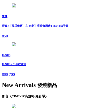
齊豫
齊豫 /【風采依舊．在 台北】演唱會周邊T-shirt (茄子款)
850
U:NUS
U:NUS / 小卡收藏冊
800
700
New Arrivals
發燒新品
影音《CD/DVD/高規格/錄音帶》