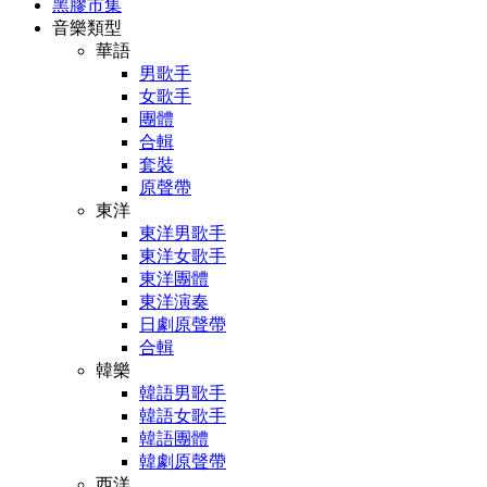
黑膠市集
音樂類型
華語
男歌手
女歌手
團體
合輯
套裝
原聲帶
東洋
東洋男歌手
東洋女歌手
東洋團體
東洋演奏
日劇原聲帶
合輯
韓樂
韓語男歌手
韓語女歌手
韓語團體
韓劇原聲帶
西洋