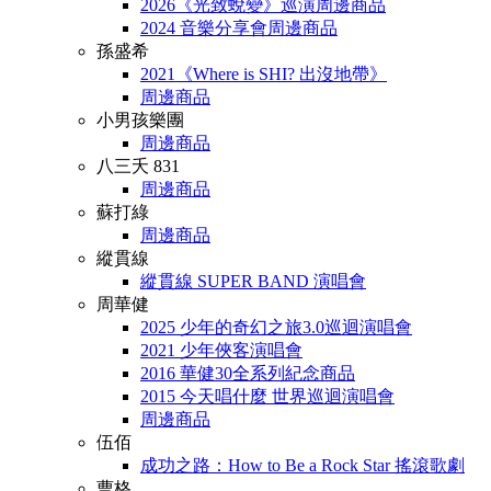
2026《光致蛻變》巡演周邊商品
2024 音樂分享會周邊商品
孫盛希
2021《Where is SHI? 出沒地帶》
周邊商品
小男孩樂團
周邊商品
八三夭 831
周邊商品
蘇打綠
周邊商品
縱貫線
縱貫線 SUPER BAND 演唱會
周華健
2025 少年的奇幻之旅3.0巡迴演唱會
2021 少年俠客演唱會
2016 華健30全系列紀念商品
2015 今天唱什麼 世界巡迴演唱會
周邊商品
伍佰
成功之路：How to Be a Rock Star 搖滾歌劇
曹格