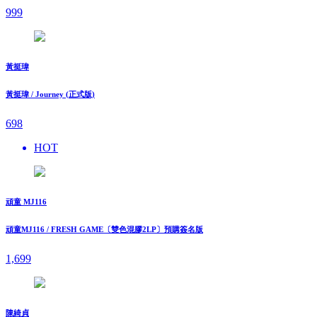
999
黃挺瑋
黃挺瑋 / Journey (正式版)
698
HOT
頑童 MJ116
頑童MJ116 / FRESH GAME〔雙色混膠2LP〕預購簽名版
1,699
陳綺貞