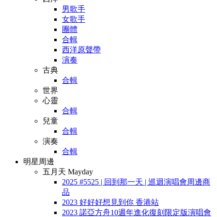
男歌手
女歌手
團體
合輯
西洋原聲帶
演奏
古典
合輯
世界
心靈
合輯
兒童
合輯
演奏
合輯
明星周邊
五月天 Mayday
2025 #5525 | 回到那一天 | 巡迴演唱會周邊商
品
2023 好好好想見到你 香港站
2023 諾亞方舟10週年進化復刻限定版演唱會