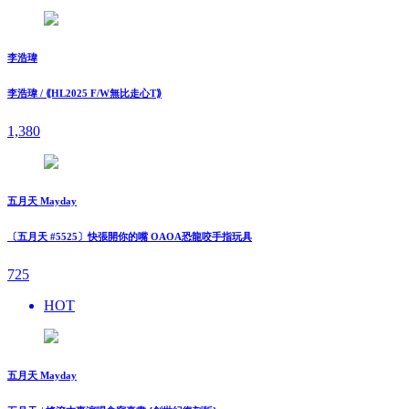
李浩瑋
李浩瑋 / ⟪HL2025 F/W無比走⼼T⟫
1,380
五月天 Mayday
〔五月天 #5525〕快張開你的嘴 OAOA恐龍咬手指玩具
725
HOT
五月天 Mayday