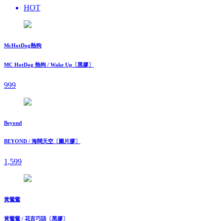
HOT
McHotDog熱狗
MC HotDog 熱狗 / Wake Up〔黑膠〕
999
Beyond
BEYOND / 海闊天空〔圖片膠〕
1,599
黃鶯鶯
黃鶯鶯 / 花言巧語〔黑膠〕