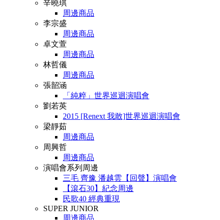
辛曉琪
周邊商品
李宗盛
周邊商品
卓文萱
周邊商品
林哲儀
周邊商品
張韶涵
「純粹」世界巡迴演唱會
劉若英
2015 [Renext 我敢]世界巡迴演唱會
梁靜茹
周邊商品
周興哲
周邊商品
演唱會系列周邊
三毛 齊豫 潘越雲【回聲】演唱會
【滾石30】紀念周邊
民歌40 經典重現
SUPER JUNIOR
周邊商品