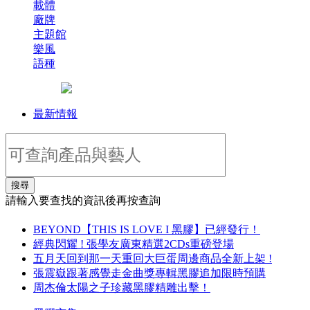
載體
廠牌
主題館
樂風
語種
最新情報
搜尋
請輸入要查找的資訊後再按查詢
BEYOND【THIS IS LOVE I 黑膠】已經發行！
經典閃耀 ! 張學友廣東精選2CDs重磅登場
五月天回到那一天重回大巨蛋周邊商品全新上架 !
張震嶽跟著感覺走金曲獎專輯黑膠追加限時預購
周杰倫太陽之子珍藏黑膠精雕出擊！