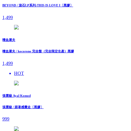
BEYOND / 滾石LP系列:THIS IS LOVE I〔黑膠〕
1,499
嗜血屠夫
嗜血屠夫 / kocorono 完全盤（完全限定生產）黑膠
1,499
HOT
張震嶽 Ayal Komod
張震嶽 / 跟著感覺走〔黑膠〕
999