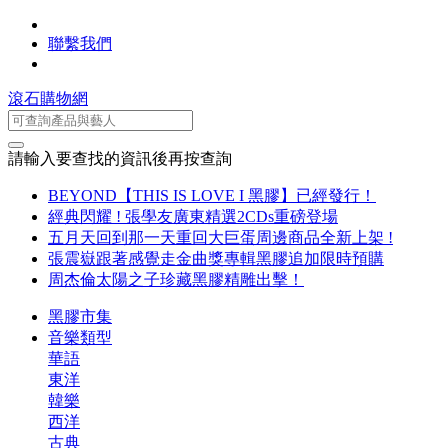
聯繫我們
滾石購物網
請輸入要查找的資訊後再按查詢
BEYOND【THIS IS LOVE I 黑膠】已經發行！
經典閃耀 ! 張學友廣東精選2CDs重磅登場
五月天回到那一天重回大巨蛋周邊商品全新上架 !
張震嶽跟著感覺走金曲獎專輯黑膠追加限時預購
周杰倫太陽之子珍藏黑膠精雕出擊！
黑膠市集
音樂類型
華語
東洋
韓樂
西洋
古典