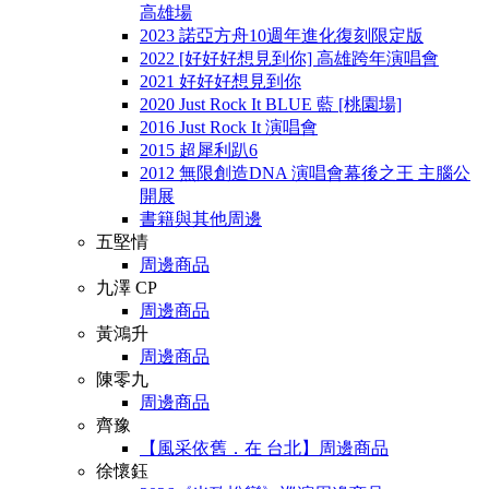
高雄場
2023 諾亞方舟10週年進化復刻限定版
2022 [好好好想見到你] 高雄跨年演唱會
2021 好好好想見到你
2020 Just Rock It BLUE 藍 [桃園場]
2016 Just Rock It 演唱會
2015 超犀利趴6
2012 無限創造DNA 演唱會幕後之王 主腦公
開展
書籍與其他周邊
五堅情
周邊商品
九澤 CP
周邊商品
黃鴻升
周邊商品
陳零九
周邊商品
齊豫
【風采依舊．在 台北】周邊商品
徐懷鈺