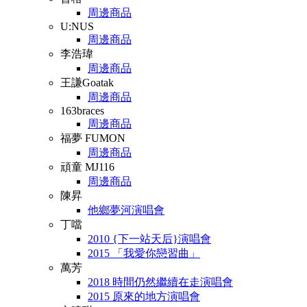
周邊商品
U:NUS
周邊商品
李浩瑋
周邊商品
王謙Goatak
周邊商品
163braces
周邊商品
福夢 FUMON
周邊商品
頑童 MJ116
周邊商品
陳昇
他鄉夢河演唱會
丁噹
2010 {下一站天后}演唱會
2015 「我愛你戀習曲」
萬芳
2018 時間仍然繼續在走演唱會
2015 原來的地方演唱會