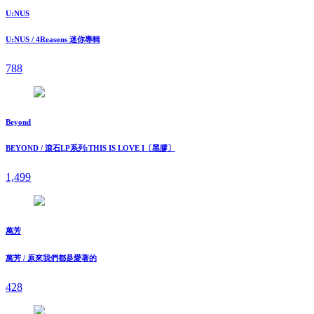
U:NUS
U:NUS / 4Reasons 迷你專輯
788
Beyond
BEYOND / 滾石LP系列:THIS IS LOVE I〔黑膠〕
1,499
萬芳
萬芳 / 原來我們都是愛著的
428