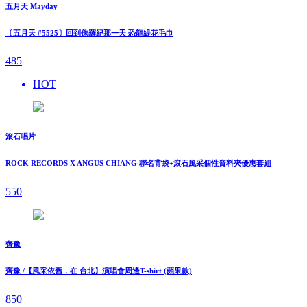
五月天 Mayday
〔五月天 #5525〕回到侏羅紀那一天 恐龍緹花毛巾
485
HOT
滾石唱片
ROCK RECORDS X ANGUS CHIANG 聯名背袋+滾石風采個性資料夾優惠套組
550
齊豫
齊豫 /【風采依舊．在 台北】演唱會周邊T-shirt (蘋果款)
850