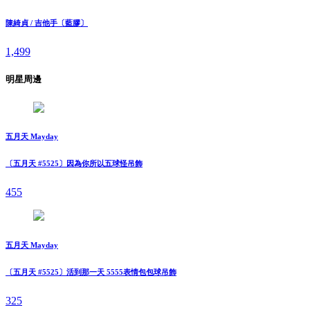
陳綺貞 / 吉他手〔藍膠〕
1,499
明星周邊
五月天 Mayday
〔五月天 #5525〕因為你所以五球怪吊飾
455
五月天 Mayday
〔五月天 #5525〕活到那一天 5555表情包包球吊飾
325