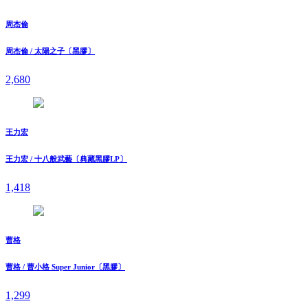
周杰倫
周杰倫 / 太陽之子〔黑膠〕
2,680
王力宏
王力宏 / 十八般武藝〔典藏黑膠LP〕
1,418
曹格
曹格 / 曹小格 Super Junior〔黑膠〕
1,299