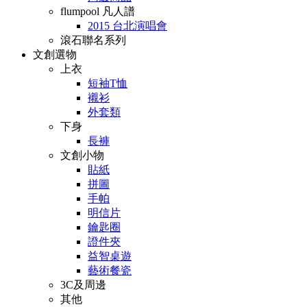
flumpool 凡人譜
2015 台北演唱會
滾石聯名系列
文創選物
上衣
短袖T恤
襯衫
外套類
下身
長褲
文創小物
貼紙
拼圖
手帕
明信片
鑰匙圈
證件夾
益智桌遊
藝術餐瓷
3C及周邊
其他