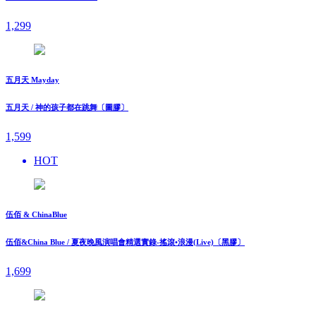
1,299
五月天 Mayday
五月天 / 神的孩子都在跳舞〔圖膠〕
1,599
HOT
伍佰 & ChinaBlue
伍佰&China Blue / 夏夜晚風演唱會精選實錄-搖滾•浪漫(Live)〔黑膠〕
1,699