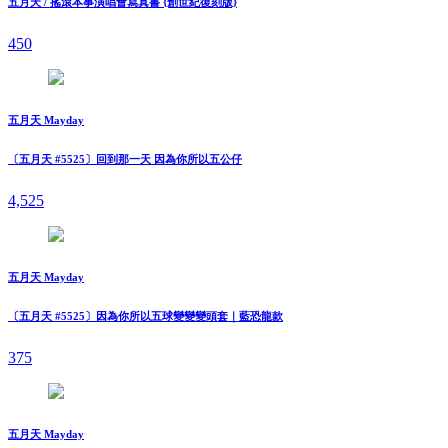
五月天 / 搖滾本事演唱會寫真書 {創世紀復刻版}
450
五月天 Mayday
〔五月天 #5525〕回到那一天 因為你所以五公仔
4,525
五月天 Mayday
〔五月天 #5525〕因為你所以五球變變變頭套｜藍恐龍款
375
五月天 Mayday