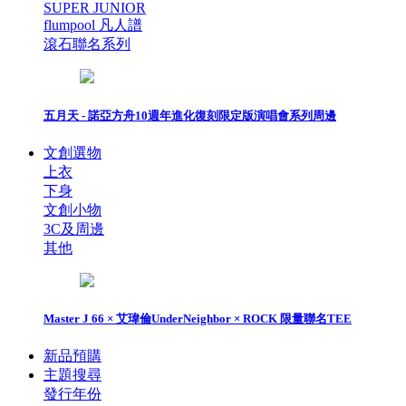
SUPER JUNIOR
flumpool 凡人譜
滾石聯名系列
五月天 - 諾亞方舟10週年進化復刻限定版演唱會系列周邊
文創選物
上衣
下身
文創小物
3C及周邊
其他
Master J 66 × 艾瑋倫UnderNeighbor × ROCK 限量聯名TEE
新品預購
主題搜尋
發行年份