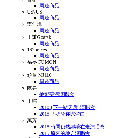
周邊商品
U:NUS
周邊商品
李浩瑋
周邊商品
王謙Goatak
周邊商品
163braces
周邊商品
福夢 FUMON
周邊商品
頑童 MJ116
周邊商品
陳昇
他鄉夢河演唱會
丁噹
2010 {下一站天后}演唱會
2015 「我愛你戀習曲」
萬芳
2018 時間仍然繼續在走演唱會
2015 原來的地方演唱會