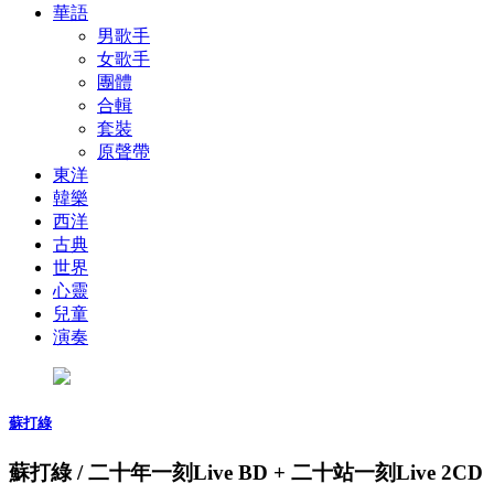
華語
男歌手
女歌手
團體
合輯
套裝
原聲帶
東洋
韓樂
西洋
古典
世界
心靈
兒童
演奏
蘇打綠
蘇打綠 / 二十年一刻Live BD + 二十站一刻Live 2CD