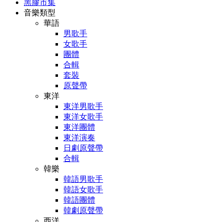
黑膠市集
音樂類型
華語
男歌手
女歌手
團體
合輯
套裝
原聲帶
東洋
東洋男歌手
東洋女歌手
東洋團體
東洋演奏
日劇原聲帶
合輯
韓樂
韓語男歌手
韓語女歌手
韓語團體
韓劇原聲帶
西洋