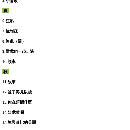
5.小情歌
夏
6.狂熱
7.控制狂
8.無眠（國）
9.當我們一起走過
10.頻率
秋
11.故事
12.說了再見以後
13.你在煩惱什麼
14.陪我歌唱
15.無與倫比的美麗