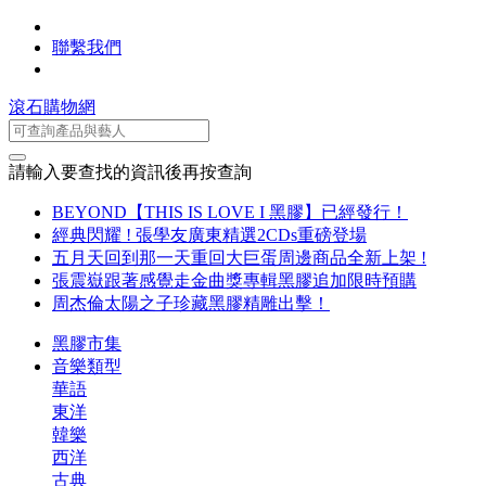
聯繫我們
滾石購物網
請輸入要查找的資訊後再按查詢
BEYOND【THIS IS LOVE I 黑膠】已經發行！
經典閃耀 ! 張學友廣東精選2CDs重磅登場
五月天回到那一天重回大巨蛋周邊商品全新上架 !
張震嶽跟著感覺走金曲獎專輯黑膠追加限時預購
周杰倫太陽之子珍藏黑膠精雕出擊！
黑膠市集
音樂類型
華語
東洋
韓樂
西洋
古典