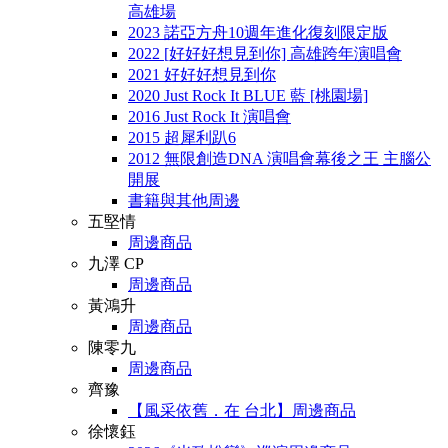
高雄場
2023 諾亞方舟10週年進化復刻限定版
2022 [好好好想見到你] 高雄跨年演唱會
2021 好好好想見到你
2020 Just Rock It BLUE 藍 [桃園場]
2016 Just Rock It 演唱會
2015 超犀利趴6
2012 無限創造DNA 演唱會幕後之王 主腦公
開展
書籍與其他周邊
五堅情
周邊商品
九澤 CP
周邊商品
黃鴻升
周邊商品
陳零九
周邊商品
齊豫
【風采依舊．在 台北】周邊商品
徐懷鈺