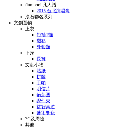
flumpool 凡人譜
2015 台北演唱會
滾石聯名系列
文創選物
上衣
短袖T恤
襯衫
外套類
下身
長褲
文創小物
貼紙
拼圖
手帕
明信片
鑰匙圈
證件夾
益智桌遊
藝術餐瓷
3C及周邊
其他