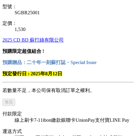
型號：
SGBR25001
定價：
1,530
2025
CD
BD
蘇打綠有限公司
預購限定超值組合 !
預購贈品：二十年一刻蘇打誌・Special Issue
預定發行日 : 2025年8月12日
若數量不足，本公司保有取消訂單之權利。
售完
付款限定
線上刷卡
7-11ibon繳款
銀聯卡UnionPay
支付寶
LINE Pay
運送方式