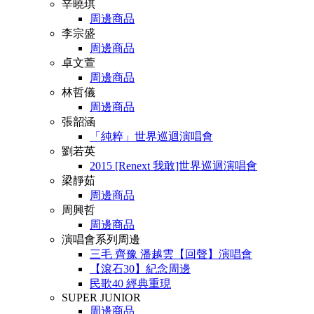
辛曉琪
周邊商品
李宗盛
周邊商品
卓文萱
周邊商品
林哲儀
周邊商品
張韶涵
「純粹」世界巡迴演唱會
劉若英
2015 [Renext 我敢]世界巡迴演唱會
梁靜茹
周邊商品
周興哲
周邊商品
演唱會系列周邊
三毛 齊豫 潘越雲【回聲】演唱會
【滾石30】紀念周邊
民歌40 經典重現
SUPER JUNIOR
周邊商品