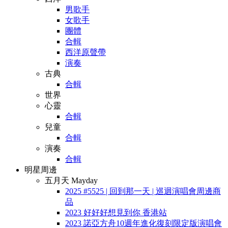
男歌手
女歌手
團體
合輯
西洋原聲帶
演奏
古典
合輯
世界
心靈
合輯
兒童
合輯
演奏
合輯
明星周邊
五月天 Mayday
2025 #5525 | 回到那一天 | 巡迴演唱會周邊商
品
2023 好好好想見到你 香港站
2023 諾亞方舟10週年進化復刻限定版演唱會