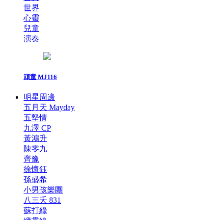
世界
心靈
兒童
演奏
頑童 MJ116
明星周邊
五月天 Mayday
五堅情
九澤 CP
黃鴻升
陳零九
齊豫
徐懷鈺
孫盛希
小男孩樂團
八三夭 831
蘇打綠