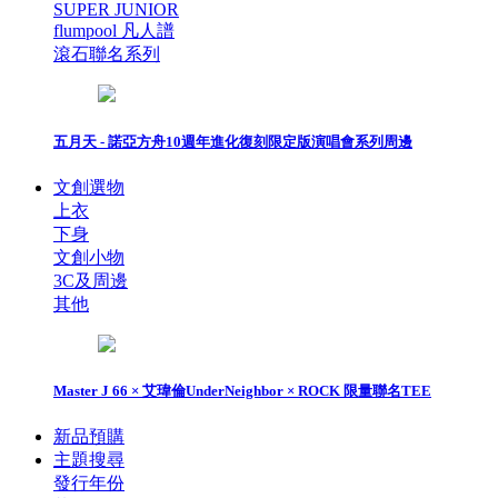
SUPER JUNIOR
flumpool 凡人譜
滾石聯名系列
五月天 - 諾亞方舟10週年進化復刻限定版演唱會系列周邊
文創選物
上衣
下身
文創小物
3C及周邊
其他
Master J 66 × 艾瑋倫UnderNeighbor × ROCK 限量聯名TEE
新品預購
主題搜尋
發行年份