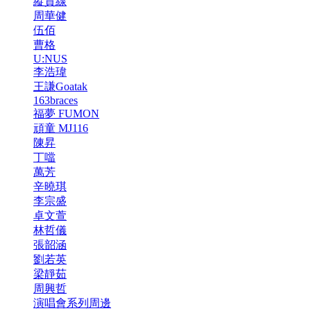
縱貫線
周華健
伍佰
曹格
U:NUS
李浩瑋
王謙Goatak
163braces
福夢 FUMON
頑童 MJ116
陳昇
丁噹
萬芳
辛曉琪
李宗盛
卓文萱
林哲儀
張韶涵
劉若英
梁靜茹
周興哲
演唱會系列周邊