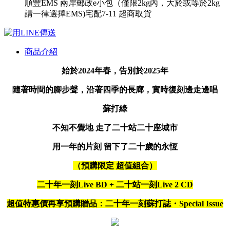
順豐
EMS
兩岸郵政e小包（僅限2kg內，大於或等於2kg
請一律選擇EMS)
宅配
7-11 超商取貨
商品介紹
始於2024年春，告別於2025年
隨著時間的腳步聲，沿著四季的長廊，實時復刻邊走邊唱
蘇打綠
不知不覺地 走了二十站二十座城市
用一年的片刻 留下了二十歲的永恆
（預購限定 超值組合）
二十年一刻Live BD + 二十站一刻Live 2 CD
超值特惠價再享預購贈品：二十年一刻蘇打誌・Special Issue