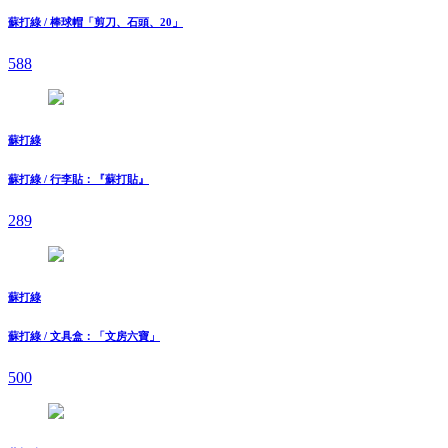
蘇打綠 / 棒球帽「剪刀、石頭、20」
588
蘇打綠
蘇打綠 / 行李貼：『蘇打貼』
289
蘇打綠
蘇打綠 / 文具盒：「文房六寶」
500