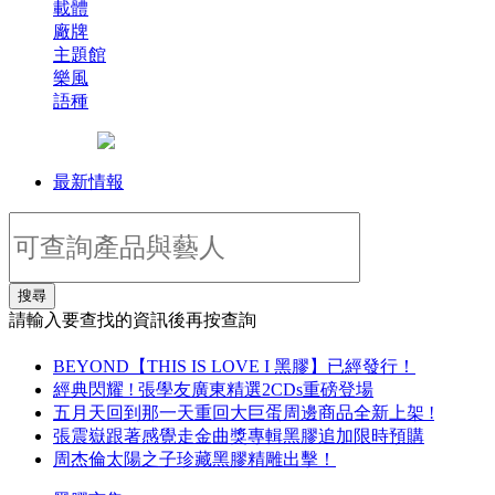
載體
廠牌
主題館
樂風
語種
最新情報
搜尋
請輸入要查找的資訊後再按查詢
BEYOND【THIS IS LOVE I 黑膠】已經發行！
經典閃耀 ! 張學友廣東精選2CDs重磅登場
五月天回到那一天重回大巨蛋周邊商品全新上架 !
張震嶽跟著感覺走金曲獎專輯黑膠追加限時預購
周杰倫太陽之子珍藏黑膠精雕出擊！