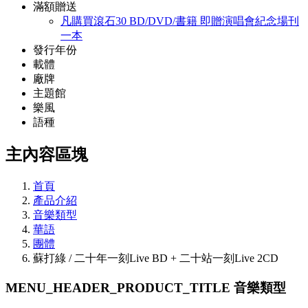
滿額贈送
凡購買滾石30 BD/DVD/書籍 即贈演唱會紀念場刊
一本
發行年份
載體
廠牌
主題館
樂風
語種
主內容區塊
首頁
產品介紹
音樂類型
華語
團體
蘇打綠 / 二十年一刻Live BD + 二十站一刻Live 2CD
MENU_HEADER_PRODUCT_TITLE
音樂類型