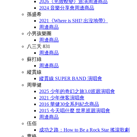
2026《光致蛻變》巡演周邊商品
2024 音樂分享會周邊商品
孫盛希
2021《Where is SHI? 出沒地帶》
周邊商品
小男孩樂團
周邊商品
八三夭 831
周邊商品
蘇打綠
周邊商品
縱貫線
縱貫線 SUPER BAND 演唱會
周華健
2025 少年的奇幻之旅3.0巡迴演唱會
2021 少年俠客演唱會
2016 華健30全系列紀念商品
2015 今天唱什麼 世界巡迴演唱會
周邊商品
伍佰
成功之路：How to Be a Rock Star 搖滾歌劇
曹格