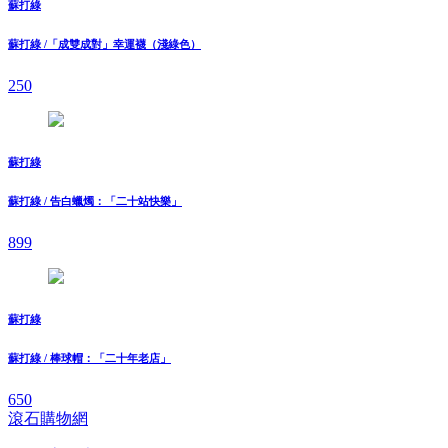
蘇打綠
蘇打綠 /「成雙成對」幸運襪（淺綠色）
250
蘇打綠
蘇打綠 / 告白蠟燭：「二十站快樂」
899
蘇打綠
蘇打綠 / 棒球帽：「二十年老店」
650
滾石購物網