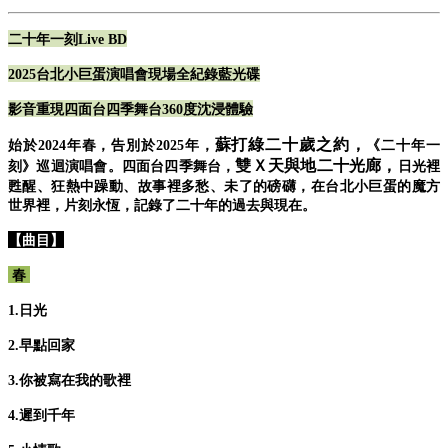
二十年一刻Live BD
2025台北小巨蛋演唱會現場全紀錄藍光碟
影音重現四面台四季舞台360度沈浸體驗
蘇打綠二十歲之約，
始於2024年春，告別於2025年，
《二十年一
雙Ｘ天與地二十光廊，
刻》巡迴演唱會。
四面台四季舞台，
日光裡
甦醒、狂熱中躁動、
故事裡多愁、未了的磅礴，
在台北小巨蛋的魔方
世界裡，
片刻永恆，記錄了二十年的過去與現在。
【曲目】
春
1.日光
2.早點回家
3.你被寫在我的歌裡
4.遲到千年