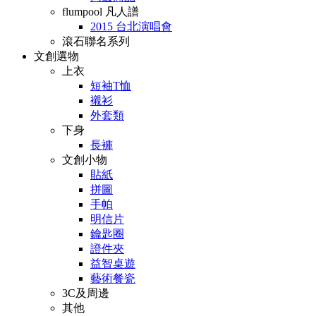
flumpool 凡人譜
2015 台北演唱會
滾石聯名系列
文創選物
上衣
短袖T恤
襯衫
外套類
下身
長褲
文創小物
貼紙
拼圖
手帕
明信片
鑰匙圈
證件夾
益智桌遊
藝術餐瓷
3C及周邊
其他