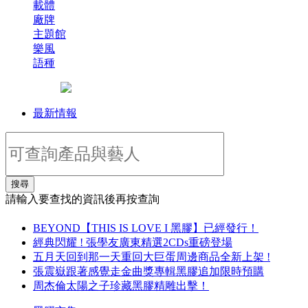
載體
廠牌
主題館
樂風
語種
最新情報
搜尋
請輸入要查找的資訊後再按查詢
BEYOND【THIS IS LOVE I 黑膠】已經發行！
經典閃耀 ! 張學友廣東精選2CDs重磅登場
五月天回到那一天重回大巨蛋周邊商品全新上架 !
張震嶽跟著感覺走金曲獎專輯黑膠追加限時預購
周杰倫太陽之子珍藏黑膠精雕出擊！