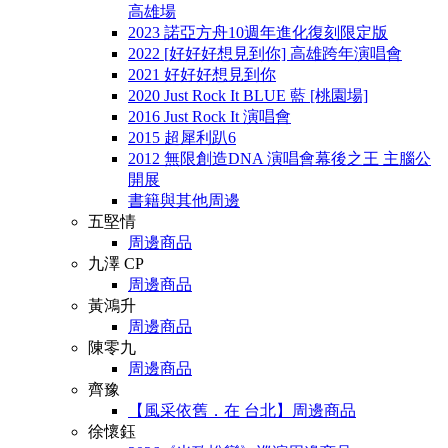
高雄場
2023 諾亞方舟10週年進化復刻限定版
2022 [好好好想見到你] 高雄跨年演唱會
2021 好好好想見到你
2020 Just Rock It BLUE 藍 [桃園場]
2016 Just Rock It 演唱會
2015 超犀利趴6
2012 無限創造DNA 演唱會幕後之王 主腦公
開展
書籍與其他周邊
五堅情
周邊商品
九澤 CP
周邊商品
黃鴻升
周邊商品
陳零九
周邊商品
齊豫
【風采依舊．在 台北】周邊商品
徐懷鈺