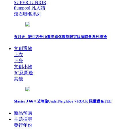
SUPER JUNIOR
flumpool 凡人譜
滾石聯名系列
五月天 - 諾亞方舟10週年進化復刻限定版演唱會系列周邊
文創選物
上衣
下身
文創小物
3C及周邊
其他
Master J 66 × 艾瑋倫UnderNeighbor × ROCK 限量聯名TEE
新品預購
主題搜尋
發行年份