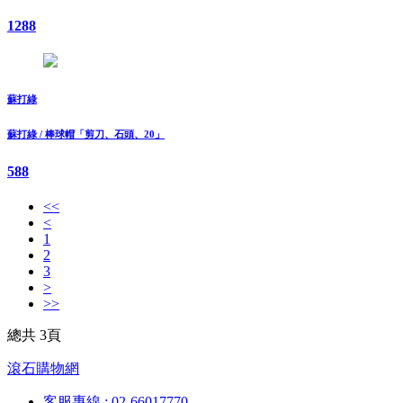
1288
蘇打綠
蘇打綠 / 棒球帽「剪刀、石頭、20」
588
<<
<
1
2
3
>
>>
總共 3頁
滾石購物網
客服專線 : 02-66017770