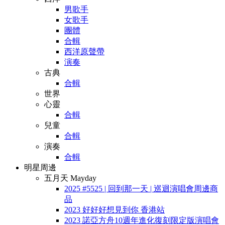
男歌手
女歌手
團體
合輯
西洋原聲帶
演奏
古典
合輯
世界
心靈
合輯
兒童
合輯
演奏
合輯
明星周邊
五月天 Mayday
2025 #5525 | 回到那一天 | 巡迴演唱會周邊商
品
2023 好好好想見到你 香港站
2023 諾亞方舟10週年進化復刻限定版演唱會