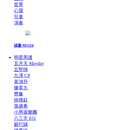
世界
心靈
兒童
演奏
頑童 MJ116
明星周邊
五月天 Mayday
五堅情
九澤 CP
黃鴻升
陳零九
齊豫
徐懷鈺
孫盛希
小男孩樂團
八三夭 831
蘇打綠