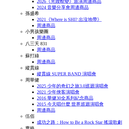
2026《光致蛻變》巡演周邊商品
2024 音樂分享會周邊商品
孫盛希
2021《Where is SHI? 出沒地帶》
周邊商品
小男孩樂團
周邊商品
八三夭 831
周邊商品
蘇打綠
周邊商品
縱貫線
縱貫線 SUPER BAND 演唱會
周華健
2025 少年的奇幻之旅3.0巡迴演唱會
2021 少年俠客演唱會
2016 華健30全系列紀念商品
2015 今天唱什麼 世界巡迴演唱會
周邊商品
伍佰
成功之路：How to Be a Rock Star 搖滾歌劇
曹格