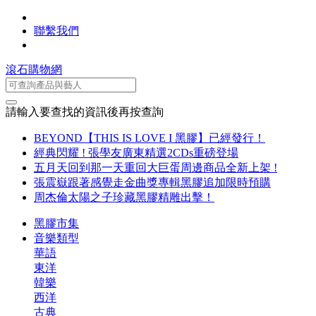
聯繫我們
滾石購物網
請輸入要查找的資訊後再按查詢
BEYOND【THIS IS LOVE I 黑膠】已經發行！
經典閃耀 ! 張學友廣東精選2CDs重磅登場
五月天回到那一天重回大巨蛋周邊商品全新上架 !
張震嶽跟著感覺走金曲獎專輯黑膠追加限時預購
周杰倫太陽之子珍藏黑膠精雕出擊！
黑膠市集
音樂類型
華語
東洋
韓樂
西洋
古典