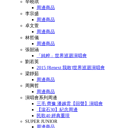
辛曉琪
周邊商品
李宗盛
周邊商品
卓文萱
周邊商品
林哲儀
周邊商品
張韶涵
「純粹」世界巡迴演唱會
劉若英
2015 [Renext 我敢]世界巡迴演唱會
梁靜茹
周邊商品
周興哲
周邊商品
演唱會系列周邊
三毛 齊豫 潘越雲【回聲】演唱會
【滾石30】紀念周邊
民歌40 經典重現
SUPER JUNIOR
周邊商品