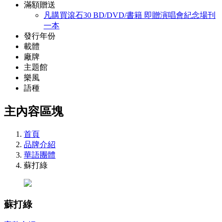
滿額贈送
凡購買滾石30 BD/DVD/書籍 即贈演唱會紀念場刊
一本
發行年份
載體
廠牌
主題館
樂風
語種
主內容區塊
首頁
品牌介紹
華語團體
蘇打綠
蘇打綠