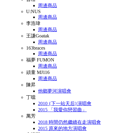
周邊商品
U:NUS
周邊商品
李浩瑋
周邊商品
王謙Goatak
周邊商品
163braces
周邊商品
福夢 FUMON
周邊商品
頑童 MJ116
周邊商品
陳昇
他鄉夢河演唱會
丁噹
2010 {下一站天后}演唱會
2015 「我愛你戀習曲」
萬芳
2018 時間仍然繼續在走演唱會
2015 原來的地方演唱會