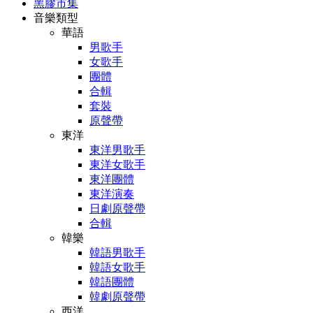
黑膠市集
音樂類型
華語
男歌手
女歌手
團體
合輯
套裝
原聲帶
東洋
東洋男歌手
東洋女歌手
東洋團體
東洋演奏
日劇原聲帶
合輯
韓樂
韓語男歌手
韓語女歌手
韓語團體
韓劇原聲帶
西洋