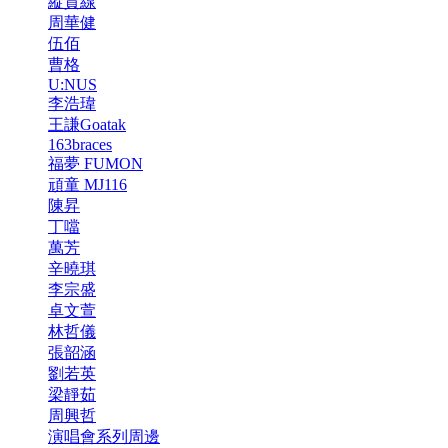
縱貫線
周華健
伍佰
曹格
U:NUS
李浩瑋
王謙Goatak
163braces
福夢 FUMON
頑童 MJ116
陳昇
丁噹
萬芳
辛曉琪
李宗盛
卓文萱
林哲儀
張韶涵
劉若英
梁靜茹
周興哲
演唱會系列周邊