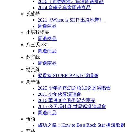
2026《光致蛻變》巡演周邊商品
2024 音樂分享會周邊商品
孫盛希
2021《Where is SHI? 出沒地帶》
周邊商品
小男孩樂團
周邊商品
八三夭 831
周邊商品
蘇打綠
周邊商品
縱貫線
縱貫線 SUPER BAND 演唱會
周華健
2025 少年的奇幻之旅3.0巡迴演唱會
2021 少年俠客演唱會
2016 華健30全系列紀念商品
2015 今天唱什麼 世界巡迴演唱會
周邊商品
伍佰
成功之路：How to Be a Rock Star 搖滾歌劇
曹格