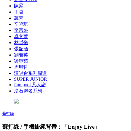
陳昇
丁噹
萬芳
辛曉琪
李宗盛
卓文萱
林哲儀
張韶涵
劉若英
梁靜茹
周興哲
演唱會系列周邊
SUPER JUNIOR
flumpool 凡人譜
滾石聯名系列
蘇打綠
蘇打綠 / 手機掛繩背帶：「Enjoy Live」