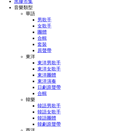
黑膠市集
音樂類型
華語
男歌手
女歌手
團體
合輯
套裝
原聲帶
東洋
東洋男歌手
東洋女歌手
東洋團體
東洋演奏
日劇原聲帶
合輯
韓樂
韓語男歌手
韓語女歌手
韓語團體
韓劇原聲帶
西洋