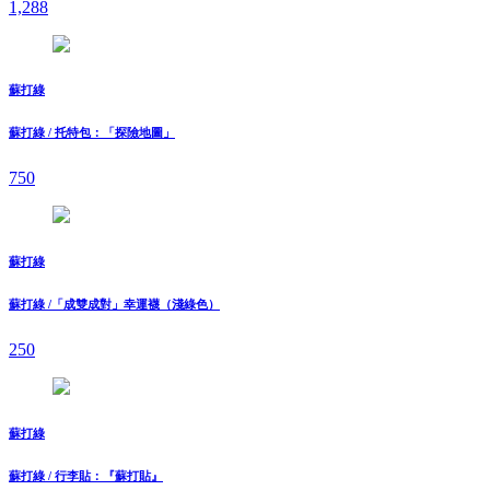
1,288
蘇打綠
蘇打綠 / 托特包：「探險地圖」
750
蘇打綠
蘇打綠 /「成雙成對」幸運襪（淺綠色）
250
蘇打綠
蘇打綠 / 行李貼：『蘇打貼』