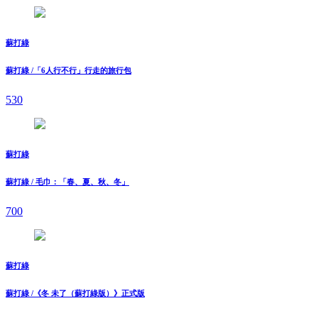
蘇打綠
蘇打綠 /「6人行不行」行走的旅行包
530
蘇打綠
蘇打綠 / 毛巾：「春、夏、秋、冬」
700
蘇打綠
蘇打綠 /《冬 未了（蘇打綠版）》正式版