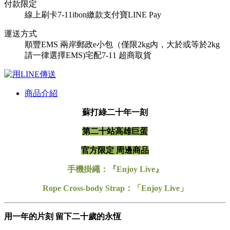
付款限定
線上刷卡
7-11ibon繳款
支付寶
LINE Pay
運送方式
順豐
EMS
兩岸郵政e小包（僅限2kg內，大於或等於2kg
請一律選擇EMS)
宅配
7-11 超商取貨
商品介紹
蘇打綠二十年一刻
第二十站高雄巨蛋
官方限定 周邊商品
手機掛繩：『Enjoy Live』
Rope Cross-body Strap：「Enjoy Live」
用一年的片刻 留下二十歲的永恆