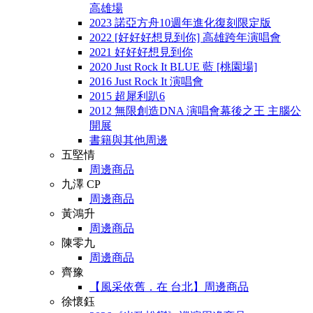
高雄場
2023 諾亞方舟10週年進化復刻限定版
2022 [好好好想見到你] 高雄跨年演唱會
2021 好好好想見到你
2020 Just Rock It BLUE 藍 [桃園場]
2016 Just Rock It 演唱會
2015 超犀利趴6
2012 無限創造DNA 演唱會幕後之王 主腦公
開展
書籍與其他周邊
五堅情
周邊商品
九澤 CP
周邊商品
黃鴻升
周邊商品
陳零九
周邊商品
齊豫
【風采依舊．在 台北】周邊商品
徐懷鈺