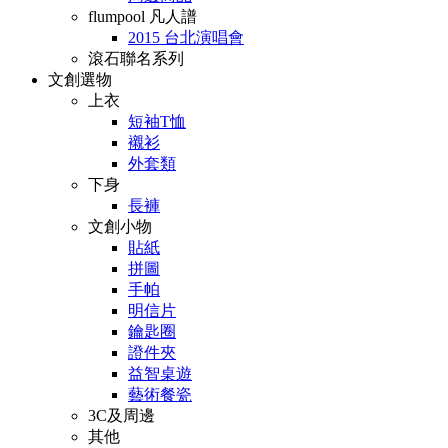
flumpool 凡人譜
2015 台北演唱會
滾石聯名系列
文創選物
上衣
短袖T恤
襯衫
外套類
下身
長褲
文創小物
貼紙
拼圖
手帕
明信片
鑰匙圈
證件夾
益智桌遊
藝術餐瓷
3C及周邊
其他