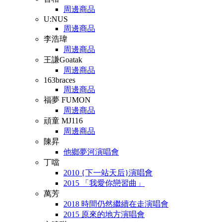
周邊商品
U:NUS
周邊商品
李浩瑋
周邊商品
王謙Goatak
周邊商品
163braces
周邊商品
福夢 FUMON
周邊商品
頑童 MJ116
周邊商品
陳昇
他鄉夢河演唱會
丁噹
2010 {下一站天后}演唱會
2015 「我愛你戀習曲」
萬芳
2018 時間仍然繼續在走演唱會
2015 原來的地方演唱會