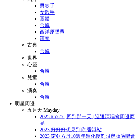
男歌手
女歌手
團體
合輯
西洋原聲帶
演奏
古典
合輯
世界
心靈
合輯
兒童
合輯
演奏
合輯
明星周邊
五月天 Mayday
2025 #5525 | 回到那一天 | 巡迴演唱會周邊商
品
2023 好好好想見到你 香港站
2023 諾亞方舟10週年進化復刻限定版演唱會