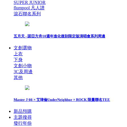
SUPER JUNIOR
flumpool 凡人譜
滾石聯名系列
五月天 - 諾亞方舟10週年進化復刻限定版演唱會系列周邊
文創選物
上衣
下身
文創小物
3C及周邊
其他
Master J 66 × 艾瑋倫UnderNeighbor × ROCK 限量聯名TEE
新品預購
主題搜尋
發行年份