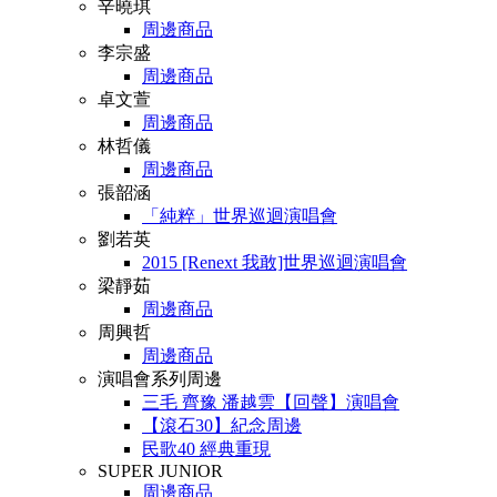
辛曉琪
周邊商品
李宗盛
周邊商品
卓文萱
周邊商品
林哲儀
周邊商品
張韶涵
「純粹」世界巡迴演唱會
劉若英
2015 [Renext 我敢]世界巡迴演唱會
梁靜茹
周邊商品
周興哲
周邊商品
演唱會系列周邊
三毛 齊豫 潘越雲【回聲】演唱會
【滾石30】紀念周邊
民歌40 經典重現
SUPER JUNIOR
周邊商品