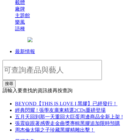
載體
廠牌
主題館
樂風
語種
最新情報
搜尋
請輸入要查找的資訊後再按查詢
BEYOND【THIS IS LOVE I 黑膠】已經發行！
經典閃耀 ! 張學友廣東精選2CDs重磅登場
五月天回到那一天重回大巨蛋周邊商品全新上架 !
張震嶽跟著感覺走金曲獎專輯黑膠追加限時預購
周杰倫太陽之子珍藏黑膠精雕出擊！