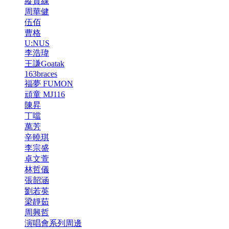
縱貫線
周華健
伍佰
曹格
U:NUS
李浩瑋
王謙Goatak
163braces
福夢 FUMON
頑童 MJ116
陳昇
丁噹
萬芳
辛曉琪
李宗盛
卓文萱
林哲儀
張韶涵
劉若英
梁靜茹
周興哲
演唱會系列周邊