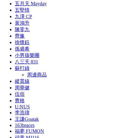
五月天 Mayday
五堅情
九澤 CP
黃鴻升
陳零九
齊豫
徐懷鈺
孫盛希
小男孩樂團
八三夭 831
蘇打綠
周邊商品
縱貫線
周華健
伍佰
曹格
U:NUS
李浩瑋
王謙Goatak
163braces
福夢 FUMON
頑童 MJ116