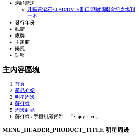
滿額贈送
凡購買滾石30 BD/DVD/書籍 即贈演唱會紀念場刊
一本
發行年份
載體
廠牌
主題館
樂風
語種
主內容區塊
首頁
產品介紹
明星周邊
蘇打綠
周邊商品
蘇打綠 / 手機掛繩背帶：「Enjoy Live」
MENU_HEADER_PRODUCT_TITLE
明星周邊