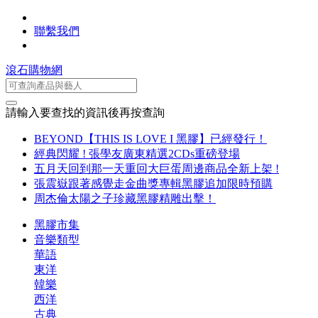
聯繫我們
滾石購物網
請輸入要查找的資訊後再按查詢
BEYOND【THIS IS LOVE I 黑膠】已經發行！
經典閃耀 ! 張學友廣東精選2CDs重磅登場
五月天回到那一天重回大巨蛋周邊商品全新上架 !
張震嶽跟著感覺走金曲獎專輯黑膠追加限時預購
周杰倫太陽之子珍藏黑膠精雕出擊！
黑膠市集
音樂類型
華語
東洋
韓樂
西洋
古典