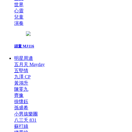
世界
心靈
兒童
演奏
頑童 MJ116
明星周邊
五月天 Mayday
五堅情
九澤 CP
黃鴻升
陳零九
齊豫
徐懷鈺
孫盛希
小男孩樂團
八三夭 831
蘇打綠