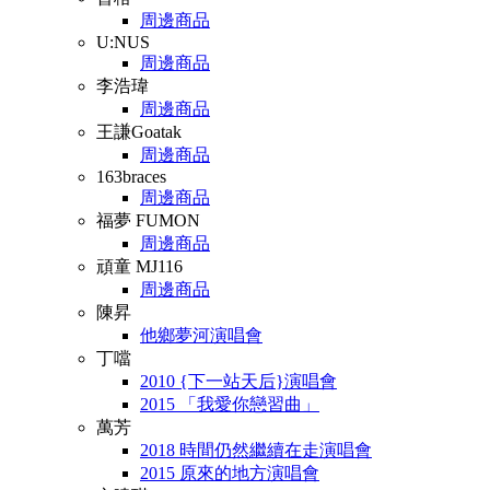
周邊商品
U:NUS
周邊商品
李浩瑋
周邊商品
王謙Goatak
周邊商品
163braces
周邊商品
福夢 FUMON
周邊商品
頑童 MJ116
周邊商品
陳昇
他鄉夢河演唱會
丁噹
2010 {下一站天后}演唱會
2015 「我愛你戀習曲」
萬芳
2018 時間仍然繼續在走演唱會
2015 原來的地方演唱會