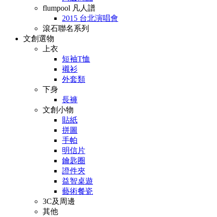
flumpool 凡人譜
2015 台北演唱會
滾石聯名系列
文創選物
上衣
短袖T恤
襯衫
外套類
下身
長褲
文創小物
貼紙
拼圖
手帕
明信片
鑰匙圈
證件夾
益智桌遊
藝術餐瓷
3C及周邊
其他