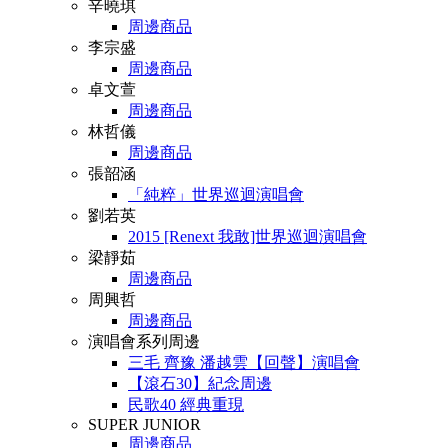
辛曉琪
周邊商品
李宗盛
周邊商品
卓文萱
周邊商品
林哲儀
周邊商品
張韶涵
「純粹」世界巡迴演唱會
劉若英
2015 [Renext 我敢]世界巡迴演唱會
梁靜茹
周邊商品
周興哲
周邊商品
演唱會系列周邊
三毛 齊豫 潘越雲【回聲】演唱會
【滾石30】紀念周邊
民歌40 經典重現
SUPER JUNIOR
周邊商品