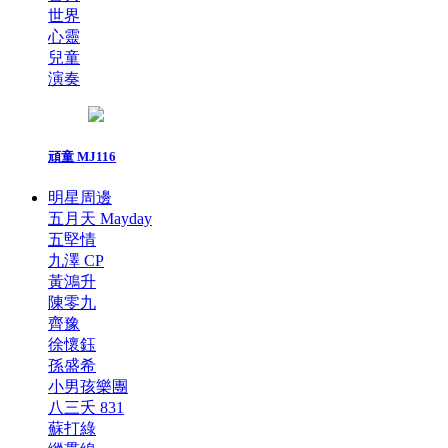
世界
心靈
兒童
演奏
頑童 MJ116
明星周邊
五月天 Mayday
五堅情
九澤 CP
黃鴻升
陳零九
齊豫
徐懷鈺
孫盛希
小男孩樂團
八三夭 831
蘇打綠