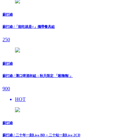
蘇打綠
蘇打綠 /「能吃就是○」攜帶餐具組
250
蘇打綠
蘇打綠 / 薄口啤酒杯組：秋天限定 「啾嗨嗨!」
900
HOT
蘇打綠
蘇打綠 / 二十年一刻Live BD + 二十站一刻Live 2CD