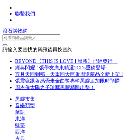
聯繫我們
滾石購物網
請輸入要查找的資訊後再按查詢
BEYOND【THIS IS LOVE I 黑膠】已經發行！
經典閃耀 ! 張學友廣東精選2CDs重磅登場
五月天回到那一天重回大巨蛋周邊商品全新上架 !
張震嶽跟著感覺走金曲獎專輯黑膠追加限時預購
周杰倫太陽之子珍藏黑膠精雕出擊！
黑膠市集
音樂類型
華語
東洋
韓樂
西洋
古典