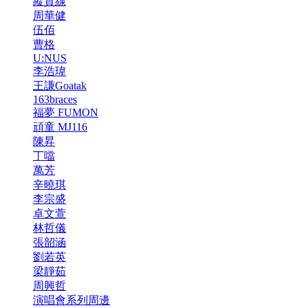
縱貫線
周華健
伍佰
曹格
U:NUS
李浩瑋
王謙Goatak
163braces
福夢 FUMON
頑童 MJ116
陳昇
丁噹
萬芳
辛曉琪
李宗盛
卓文萱
林哲儀
張韶涵
劉若英
梁靜茹
周興哲
演唱會系列周邊