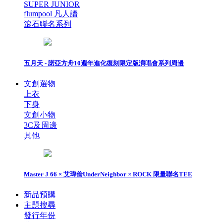
SUPER JUNIOR
flumpool 凡人譜
滾石聯名系列
五月天 - 諾亞方舟10週年進化復刻限定版演唱會系列周邊
文創選物
上衣
下身
文創小物
3C及周邊
其他
Master J 66 × 艾瑋倫UnderNeighbor × ROCK 限量聯名TEE
新品預購
主題搜尋
發行年份