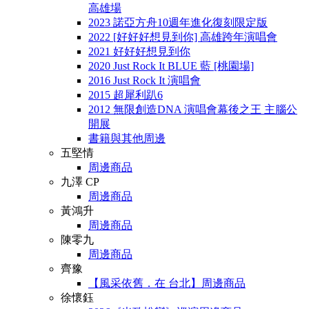
高雄場
2023 諾亞方舟10週年進化復刻限定版
2022 [好好好想見到你] 高雄跨年演唱會
2021 好好好想見到你
2020 Just Rock It BLUE 藍 [桃園場]
2016 Just Rock It 演唱會
2015 超犀利趴6
2012 無限創造DNA 演唱會幕後之王 主腦公
開展
書籍與其他周邊
五堅情
周邊商品
九澤 CP
周邊商品
黃鴻升
周邊商品
陳零九
周邊商品
齊豫
【風采依舊．在 台北】周邊商品
徐懷鈺