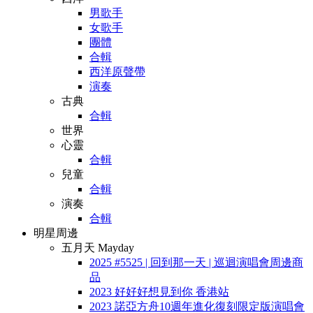
男歌手
女歌手
團體
合輯
西洋原聲帶
演奏
古典
合輯
世界
心靈
合輯
兒童
合輯
演奏
合輯
明星周邊
五月天 Mayday
2025 #5525 | 回到那一天 | 巡迴演唱會周邊商
品
2023 好好好想見到你 香港站
2023 諾亞方舟10週年進化復刻限定版演唱會