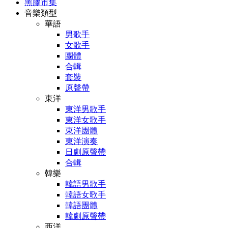
黑膠市集
音樂類型
華語
男歌手
女歌手
團體
合輯
套裝
原聲帶
東洋
東洋男歌手
東洋女歌手
東洋團體
東洋演奏
日劇原聲帶
合輯
韓樂
韓語男歌手
韓語女歌手
韓語團體
韓劇原聲帶
西洋