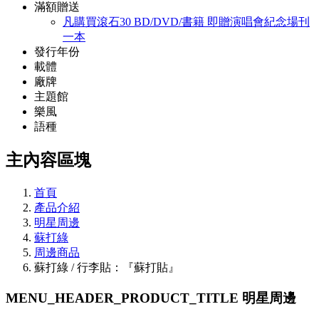
滿額贈送
凡購買滾石30 BD/DVD/書籍 即贈演唱會紀念場刊
一本
發行年份
載體
廠牌
主題館
樂風
語種
主內容區塊
首頁
產品介紹
明星周邊
蘇打綠
周邊商品
蘇打綠 / 行李貼：『蘇打貼』
MENU_HEADER_PRODUCT_TITLE
明星周邊