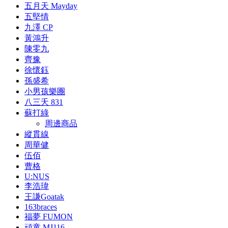
五月天 Mayday
五堅情
九澤 CP
黃鴻升
陳零九
齊豫
徐懷鈺
孫盛希
小男孩樂團
八三夭 831
蘇打綠
周邊商品
縱貫線
周華健
伍佰
曹格
U:NUS
李浩瑋
王謙Goatak
163braces
福夢 FUMON
頑童 MJ116