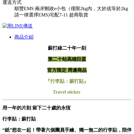
運送方式
順豐
EMS
兩岸郵政e小包（僅限2kg內，大於或等於2kg
請一律選擇EMS)
宅配
7-11 超商取貨
商品介紹
蘇打綠二十年一刻
第二十站高雄巨蛋
官方限定 周邊商品
『行李貼：蘇打貼』
Travel sticker
用一年的片刻 留下二十歲的永恆
行李貼：蘇打貼
“紙”想在一起！帶著六個團員手繪、獨一無二的行李貼，陪伴