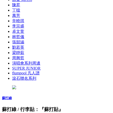
陳昇
丁噹
萬芳
辛曉琪
李宗盛
卓文萱
林哲儀
張韶涵
劉若英
梁靜茹
周興哲
演唱會系列周邊
SUPER JUNIOR
flumpool 凡人譜
滾石聯名系列
蘇打綠
蘇打綠 / 行李貼：『蘇打貼』