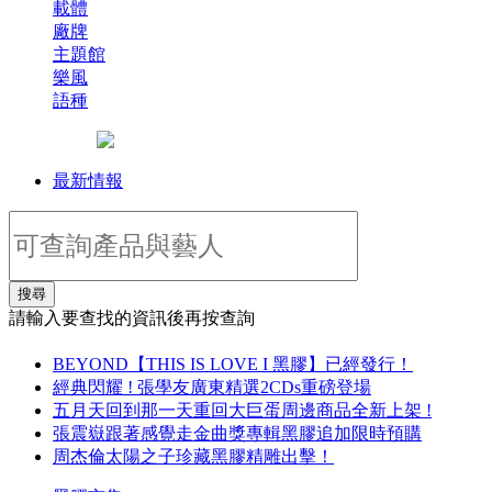
載體
廠牌
主題館
樂風
語種
最新情報
搜尋
請輸入要查找的資訊後再按查詢
BEYOND【THIS IS LOVE I 黑膠】已經發行！
經典閃耀 ! 張學友廣東精選2CDs重磅登場
五月天回到那一天重回大巨蛋周邊商品全新上架 !
張震嶽跟著感覺走金曲獎專輯黑膠追加限時預購
周杰倫太陽之子珍藏黑膠精雕出擊！