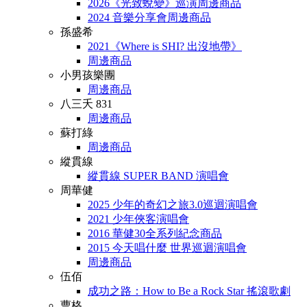
2026《光致蛻變》巡演周邊商品
2024 音樂分享會周邊商品
孫盛希
2021《Where is SHI? 出沒地帶》
周邊商品
小男孩樂團
周邊商品
八三夭 831
周邊商品
蘇打綠
周邊商品
縱貫線
縱貫線 SUPER BAND 演唱會
周華健
2025 少年的奇幻之旅3.0巡迴演唱會
2021 少年俠客演唱會
2016 華健30全系列紀念商品
2015 今天唱什麼 世界巡迴演唱會
周邊商品
伍佰
成功之路：How to Be a Rock Star 搖滾歌劇
曹格