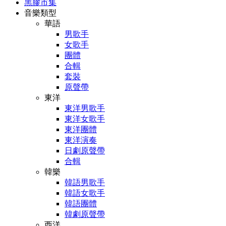
黑膠市集
音樂類型
華語
男歌手
女歌手
團體
合輯
套裝
原聲帶
東洋
東洋男歌手
東洋女歌手
東洋團體
東洋演奏
日劇原聲帶
合輯
韓樂
韓語男歌手
韓語女歌手
韓語團體
韓劇原聲帶
西洋