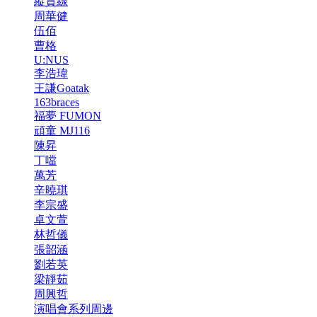
縱貫線
周華健
伍佰
曹格
U:NUS
李浩瑋
王謙Goatak
163braces
福夢 FUMON
頑童 MJ116
陳昇
丁噹
萬芳
辛曉琪
李宗盛
卓文萱
林哲儀
張韶涵
劉若英
梁靜茹
周興哲
演唱會系列周邊