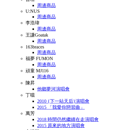
周邊商品
U:NUS
周邊商品
李浩瑋
周邊商品
王謙Goatak
周邊商品
163braces
周邊商品
福夢 FUMON
周邊商品
頑童 MJ116
周邊商品
陳昇
他鄉夢河演唱會
丁噹
2010 {下一站天后}演唱會
2015 「我愛你戀習曲」
萬芳
2018 時間仍然繼續在走演唱會
2015 原來的地方演唱會