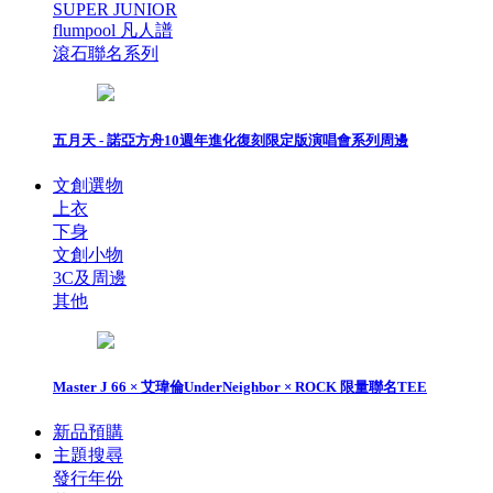
SUPER JUNIOR
flumpool 凡人譜
滾石聯名系列
五月天 - 諾亞方舟10週年進化復刻限定版演唱會系列周邊
文創選物
上衣
下身
文創小物
3C及周邊
其他
Master J 66 × 艾瑋倫UnderNeighbor × ROCK 限量聯名TEE
新品預購
主題搜尋
發行年份