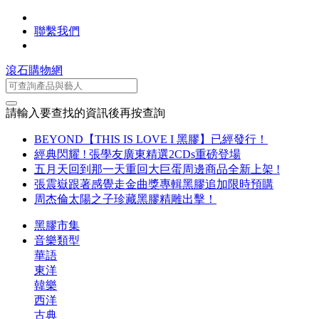
聯繫我們
滾石購物網
請輸入要查找的資訊後再按查詢
BEYOND【THIS IS LOVE I 黑膠】已經發行！
經典閃耀 ! 張學友廣東精選2CDs重磅登場
五月天回到那一天重回大巨蛋周邊商品全新上架 !
張震嶽跟著感覺走金曲獎專輯黑膠追加限時預購
周杰倫太陽之子珍藏黑膠精雕出擊！
黑膠市集
音樂類型
華語
東洋
韓樂
西洋
古典