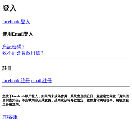
登入
facebook 登入
使用Email登入
忘記密碼 ?
收不到會員啟用信 ?
註冊
facebook 註冊
email 註冊
您按下facebook帳戶登入，如果尚未成為會員，系統會直接註冊，並認定您同意『蒐集個
資前告知函』等所載內容及其意義，茲同意該等條款規定，並願遵守網站現今、嗣後規範
之各種規則。
FB客服