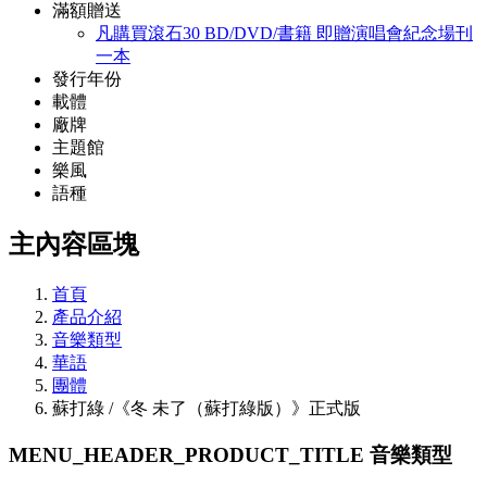
滿額贈送
凡購買滾石30 BD/DVD/書籍 即贈演唱會紀念場刊
一本
發行年份
載體
廠牌
主題館
樂風
語種
主內容區塊
首頁
產品介紹
音樂類型
華語
團體
蘇打綠 /《冬 未了（蘇打綠版）》正式版
MENU_HEADER_PRODUCT_TITLE
音樂類型