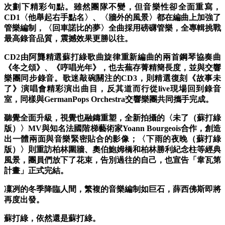
次劃下精彩句點。雖然團隊不變，但音樂性卻全面重寫，
CD1〈他舉起右手點名〉、〈牆外的風景〉都在編曲上加強了
管樂編制，〈回車諾比的夢〉全曲採用磅礴管樂，全專輯挑戰
最高錄音品質，震撼效果更勝以往。
CD2由阿龔精選蘇打綠歌曲旋律重新編曲的兩首鋼琴協奏曲
《冬之頌》、《哼唱光年》，也去蕪存菁精簡長度，並與交響
樂團同步錄音。歌迷敲碗關注的CD3，則精選復刻《故事未
了》演唱會精彩演出曲目，反其道而行從live現場回到錄音
室，同樣與GermanPops Orchestra交響樂團共同攜手完成。
聽覺全面升級，視覺也融鑄重塑，全新拍攝的〈未了（蘇打綠
版）〉MV與知名法國階梯藝術家Yoann Bourgeois合作，創造
出一體兩面與音樂緊密貼合的影像；〈下雨的夜晚（蘇打綠
版）〉則重訪柏林圍牆、奧伯鮑姆橋和柏林勝利紀念柱等經典
風景，團員們放下了花束，告別過往的自己，也宣告「韋瓦第
計畫」正式完結。
凜冽的冬季降臨人間，繁複的音樂編制如巨石，薛西佛斯即將
再度出發。
蘇打綠，依然還是蘇打綠。