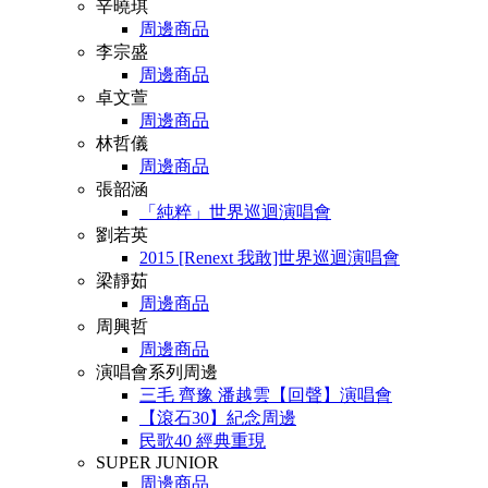
辛曉琪
周邊商品
李宗盛
周邊商品
卓文萱
周邊商品
林哲儀
周邊商品
張韶涵
「純粹」世界巡迴演唱會
劉若英
2015 [Renext 我敢]世界巡迴演唱會
梁靜茹
周邊商品
周興哲
周邊商品
演唱會系列周邊
三毛 齊豫 潘越雲【回聲】演唱會
【滾石30】紀念周邊
民歌40 經典重現
SUPER JUNIOR
周邊商品