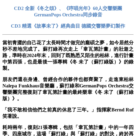
CD2 全新《冬之頌》、《哼唱光年》60人交響樂團
GermanPops Orchestra同步錄音
CD3 精選《故事未了》經典曲目 德國交響樂夢幻製作
當初青澀的自己花了太長時間才做完的龐碩之夢，如今居然分
秒不差地完成了。蘇打綠再次走上「韋瓦第計畫」的壯遊之
路，準時在2024年末，回到了既熟悉又陌生的柏林，進行計畫
中第四張，也是最後一張專輯《冬 未了（蘇打綠版）》的錄
製。
朋友們還在身邊、曾經合作的夥伴也都齊聚了，走進東柏林
Nalepa Funkhaus音樂廳，蘇打綠和GermanPops Orchestra交
響樂團完整復刻了韋瓦第計畫的最終樂章《冬 未了（蘇打綠
版）》。
「我不敢相信他們之前真的休息了三年。」指揮家Bernd Ruf
笑著說。
耗時兩年，復刻21張專輯，包括「韋瓦第計畫」中的一年四
季、四座城市，這場「蘇打綠」與「蘇打綠」的對決，終於再