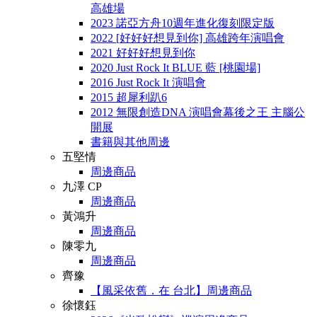
高雄場
2023 諾亞方舟10週年進化復刻限定版
2022 [好好好想見到你] 高雄跨年演唱會
2021 好好好想見到你
2020 Just Rock It BLUE 藍 [桃園場]
2016 Just Rock It 演唱會
2015 超犀利趴6
2012 無限創造DNA 演唱會幕後之王 主腦公
開展
書籍與其他周邊
五堅情
周邊商品
九澤 CP
周邊商品
黃鴻升
周邊商品
陳零九
周邊商品
齊豫
【風采依舊．在 台北】周邊商品
徐懷鈺