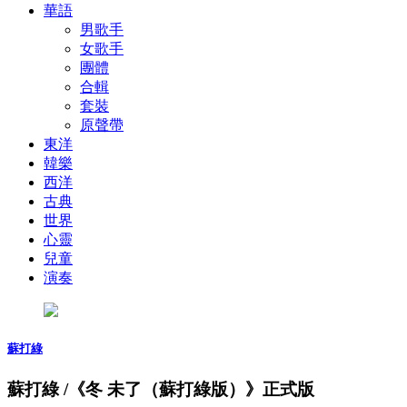
華語
男歌手
女歌手
團體
合輯
套裝
原聲帶
東洋
韓樂
西洋
古典
世界
心靈
兒童
演奏
蘇打綠
蘇打綠 /《冬 未了（蘇打綠版）》正式版