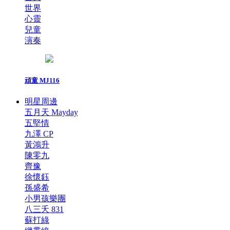
世界
心靈
兒童
演奏
頑童 MJ116
明星周邊
五月天 Mayday
五堅情
九澤 CP
黃鴻升
陳零九
齊豫
徐懷鈺
孫盛希
小男孩樂團
八三夭 831
蘇打綠