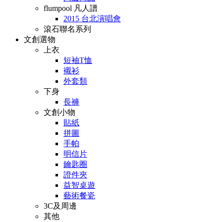
flumpool 凡人譜
2015 台北演唱會
滾石聯名系列
文創選物
上衣
短袖T恤
襯衫
外套類
下身
長褲
文創小物
貼紙
拼圖
手帕
明信片
鑰匙圈
證件夾
益智桌遊
藝術餐瓷
3C及周邊
其他