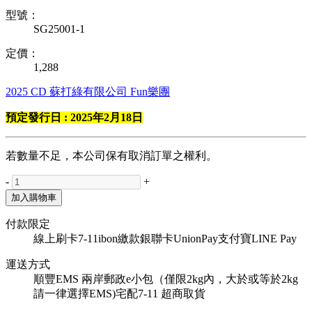
型號：
SG25001-1
定價：
1,288
2025
CD
蘇打綠有限公司
Fun樂團
預定發行日 : 2025年2月18日
若數量不足，本公司保有取消訂單之權利。
-
+
加入購物車
付款限定
線上刷卡
7-11ibon繳款
銀聯卡UnionPay
支付寶
LINE Pay
運送方式
順豐
EMS
兩岸郵政e小包（僅限2kg內，大於或等於2kg
請一律選擇EMS)
宅配
7-11 超商取貨