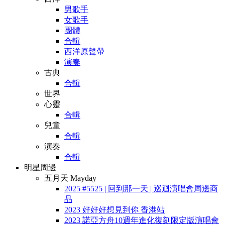
男歌手
女歌手
團體
合輯
西洋原聲帶
演奏
古典
合輯
世界
心靈
合輯
兒童
合輯
演奏
合輯
明星周邊
五月天 Mayday
2025 #5525 | 回到那一天 | 巡迴演唱會周邊商
品
2023 好好好想見到你 香港站
2023 諾亞方舟10週年進化復刻限定版演唱會