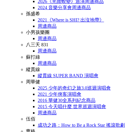
2026《光致蛻變》巡演周邊商品
2024 音樂分享會周邊商品
孫盛希
2021《Where is SHI? 出沒地帶》
周邊商品
小男孩樂團
周邊商品
八三夭 831
周邊商品
蘇打綠
周邊商品
縱貫線
縱貫線 SUPER BAND 演唱會
周華健
2025 少年的奇幻之旅3.0巡迴演唱會
2021 少年俠客演唱會
2016 華健30全系列紀念商品
2015 今天唱什麼 世界巡迴演唱會
周邊商品
伍佰
成功之路：How to Be a Rock Star 搖滾歌劇
曹格