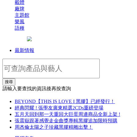
載體
廠牌
主題館
樂風
語種
最新情報
搜尋
請輸入要查找的資訊後再按查詢
BEYOND【THIS IS LOVE I 黑膠】已經發行！
經典閃耀 ! 張學友廣東精選2CDs重磅登場
五月天回到那一天重回大巨蛋周邊商品全新上架 !
張震嶽跟著感覺走金曲獎專輯黑膠追加限時預購
周杰倫太陽之子珍藏黑膠精雕出擊！