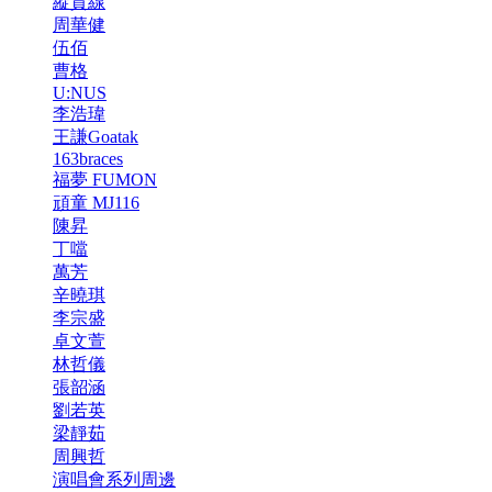
縱貫線
周華健
伍佰
曹格
U:NUS
李浩瑋
王謙Goatak
163braces
福夢 FUMON
頑童 MJ116
陳昇
丁噹
萬芳
辛曉琪
李宗盛
卓文萱
林哲儀
張韶涵
劉若英
梁靜茹
周興哲
演唱會系列周邊