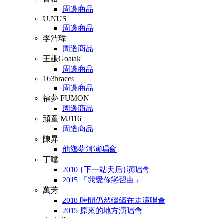
周邊商品
U:NUS
周邊商品
李浩瑋
周邊商品
王謙Goatak
周邊商品
163braces
周邊商品
福夢 FUMON
周邊商品
頑童 MJ116
周邊商品
陳昇
他鄉夢河演唱會
丁噹
2010 {下一站天后}演唱會
2015 「我愛你戀習曲」
萬芳
2018 時間仍然繼續在走演唱會
2015 原來的地方演唱會