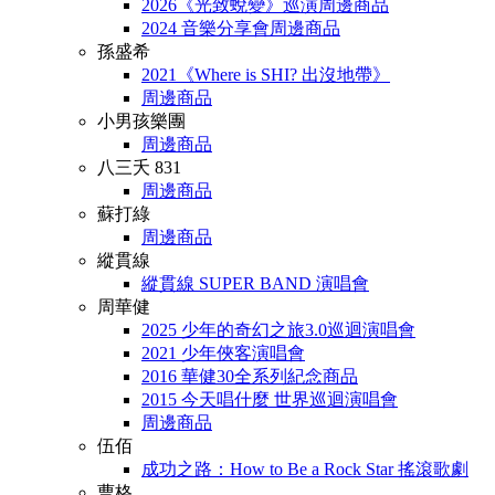
2026《光致蛻變》巡演周邊商品
2024 音樂分享會周邊商品
孫盛希
2021《Where is SHI? 出沒地帶》
周邊商品
小男孩樂團
周邊商品
八三夭 831
周邊商品
蘇打綠
周邊商品
縱貫線
縱貫線 SUPER BAND 演唱會
周華健
2025 少年的奇幻之旅3.0巡迴演唱會
2021 少年俠客演唱會
2016 華健30全系列紀念商品
2015 今天唱什麼 世界巡迴演唱會
周邊商品
伍佰
成功之路：How to Be a Rock Star 搖滾歌劇
曹格