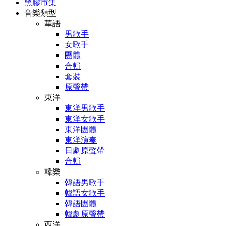
黑膠市集
音樂類型
華語
男歌手
女歌手
團體
合輯
套裝
原聲帶
東洋
東洋男歌手
東洋女歌手
東洋團體
東洋演奏
日劇原聲帶
合輯
韓樂
韓語男歌手
韓語女歌手
韓語團體
韓劇原聲帶
西洋