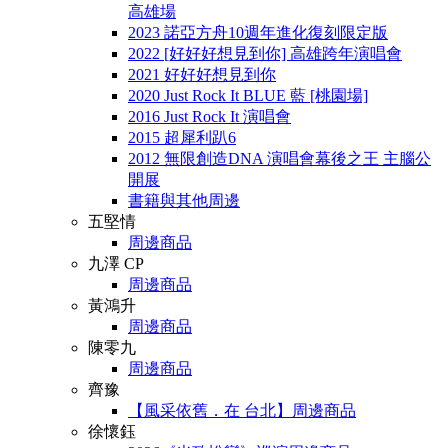
高雄場
2023 諾亞方舟10週年進化復刻限定版
2022 [好好好想見到你] 高雄跨年演唱會
2021 好好好想見到你
2020 Just Rock It BLUE 藍 [桃園場]
2016 Just Rock It 演唱會
2015 超犀利趴6
2012 無限創造DNA 演唱會幕後之王 主腦公
開展
書籍與其他周邊
五堅情
周邊商品
九澤 CP
周邊商品
黃鴻升
周邊商品
陳零九
周邊商品
齊豫
【風采依舊．在 台北】周邊商品
徐懷鈺