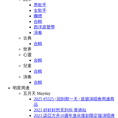
男歌手
女歌手
團體
合輯
西洋原聲帶
演奏
古典
合輯
世界
心靈
合輯
兒童
合輯
演奏
合輯
明星周邊
五月天 Mayday
2025 #5525 | 回到那一天 | 巡迴演唱會周邊商
品
2023 好好好想見到你 香港站
2023 諾亞方舟10週年進化復刻限定版演唱會