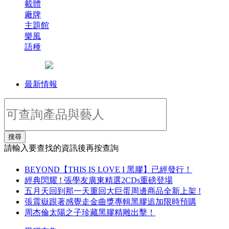
載體
廠牌
主題館
樂風
語種
最新情報
搜尋
請輸入要查找的資訊後再按查詢
BEYOND【THIS IS LOVE I 黑膠】已經發行！
經典閃耀 ! 張學友廣東精選2CDs重磅登場
五月天回到那一天重回大巨蛋周邊商品全新上架 !
張震嶽跟著感覺走金曲獎專輯黑膠追加限時預購
周杰倫太陽之子珍藏黑膠精雕出擊！