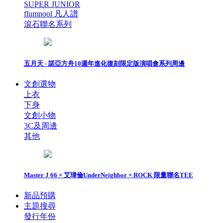
SUPER JUNIOR
flumpool 凡人譜
滾石聯名系列
五月天 - 諾亞方舟10週年進化復刻限定版演唱會系列周邊
文創選物
上衣
下身
文創小物
3C及周邊
其他
Master J 66 × 艾瑋倫UnderNeighbor × ROCK 限量聯名TEE
新品預購
主題搜尋
發行年份