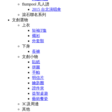
flumpool 凡人譜
2015 台北演唱會
滾石聯名系列
文創選物
上衣
短袖T恤
襯衫
外套類
下身
長褲
文創小物
貼紙
拼圖
手帕
明信片
鑰匙圈
證件夾
益智桌遊
藝術餐瓷
3C及周邊
其他