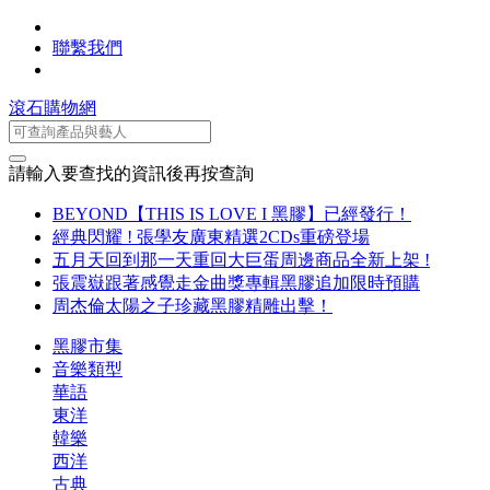
聯繫我們
滾石購物網
請輸入要查找的資訊後再按查詢
BEYOND【THIS IS LOVE I 黑膠】已經發行！
經典閃耀 ! 張學友廣東精選2CDs重磅登場
五月天回到那一天重回大巨蛋周邊商品全新上架 !
張震嶽跟著感覺走金曲獎專輯黑膠追加限時預購
周杰倫太陽之子珍藏黑膠精雕出擊！
黑膠市集
音樂類型
華語
東洋
韓樂
西洋
古典