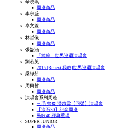
辛曉琪
周邊商品
李宗盛
周邊商品
卓文萱
周邊商品
林哲儀
周邊商品
張韶涵
「純粹」世界巡迴演唱會
劉若英
2015 [Renext 我敢]世界巡迴演唱會
梁靜茹
周邊商品
周興哲
周邊商品
演唱會系列周邊
三毛 齊豫 潘越雲【回聲】演唱會
【滾石30】紀念周邊
民歌40 經典重現
SUPER JUNIOR
周邊商品