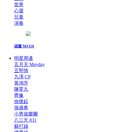
世界
心靈
兒童
演奏
頑童 MJ116
明星周邊
五月天 Mayday
五堅情
九澤 CP
黃鴻升
陳零九
齊豫
徐懷鈺
孫盛希
小男孩樂團
八三夭 831
蘇打綠