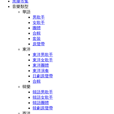
黑膠市集
音樂類型
華語
男歌手
女歌手
團體
合輯
套裝
原聲帶
東洋
東洋男歌手
東洋女歌手
東洋團體
東洋演奏
日劇原聲帶
合輯
韓樂
韓語男歌手
韓語女歌手
韓語團體
韓劇原聲帶
西洋