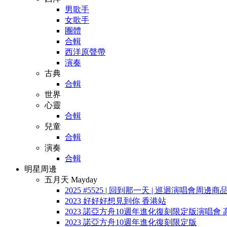
男歌手
女歌手
團體
合輯
西洋原聲帶
演奏
古典
合輯
世界
心靈
合輯
兒童
合輯
演奏
合輯
明星周邊
五月天 Mayday
2025 #5525 | 回到那一天 | 巡迴演唱會周邊商
2023 好好好想見到你 香港站
2023 諾亞方舟10週年進化復刻限定版演唱會 
2023 諾亞方舟10週年進化復刻限定版