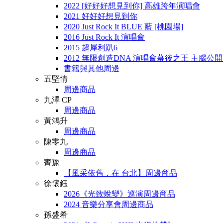
2022 [好好好想見到你] 高雄跨年演唱會
2021 好好好想見到你
2020 Just Rock It BLUE 藍 [桃園場]
2016 Just Rock It 演唱會
2015 超犀利趴6
2012 無限創造DNA 演唱會幕後之王 主腦公
書籍與其他周邊
五堅情
周邊商品
九澤 CP
周邊商品
黃鴻升
周邊商品
陳零九
周邊商品
齊豫
【風采依舊．在 台北】周邊商品
徐懷鈺
2026《光致蛻變》巡演周邊商品
2024 音樂分享會周邊商品
孫盛希