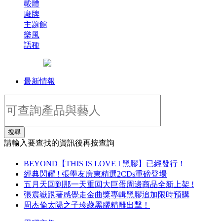
載體
廠牌
主題館
樂風
語種
最新情報
搜尋
請輸入要查找的資訊後再按查詢
BEYOND【THIS IS LOVE I 黑膠】已經發行！
經典閃耀 ! 張學友廣東精選2CDs重磅登場
五月天回到那一天重回大巨蛋周邊商品全新上架 !
張震嶽跟著感覺走金曲獎專輯黑膠追加限時預購
周杰倫太陽之子珍藏黑膠精雕出擊！