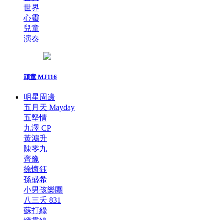
世界
心靈
兒童
演奏
頑童 MJ116
明星周邊
五月天 Mayday
五堅情
九澤 CP
黃鴻升
陳零九
齊豫
徐懷鈺
孫盛希
小男孩樂團
八三夭 831
蘇打綠