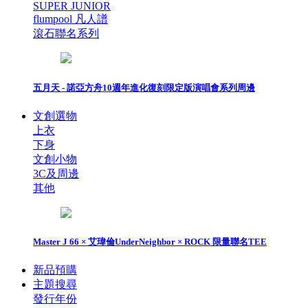
SUPER JUNIOR
flumpool 凡人譜
滾石聯名系列
五月天 - 諾亞方舟10週年進化復刻限定版演唱會系列周邊
文創選物
上衣
下身
文創小物
3C及周邊
其他
Master J 66 × 艾瑋倫UnderNeighbor × ROCK 限量聯名TEE
新品預購
主題搜尋
發行年份