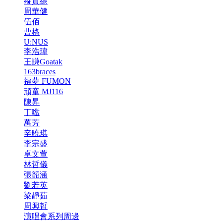
縱貫線
周華健
伍佰
曹格
U:NUS
李浩瑋
王謙Goatak
163braces
福夢 FUMON
頑童 MJ116
陳昇
丁噹
萬芳
辛曉琪
李宗盛
卓文萱
林哲儀
張韶涵
劉若英
梁靜茹
周興哲
演唱會系列周邊