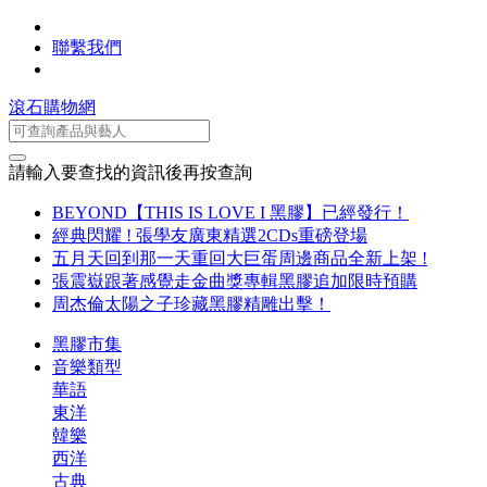
聯繫我們
滾石購物網
請輸入要查找的資訊後再按查詢
BEYOND【THIS IS LOVE I 黑膠】已經發行！
經典閃耀 ! 張學友廣東精選2CDs重磅登場
五月天回到那一天重回大巨蛋周邊商品全新上架 !
張震嶽跟著感覺走金曲獎專輯黑膠追加限時預購
周杰倫太陽之子珍藏黑膠精雕出擊！
黑膠市集
音樂類型
華語
東洋
韓樂
西洋
古典