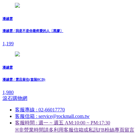
潘越雲
潘越雲 / 我是不是你最疼愛的人〔黑膠〕
1,199
潘越雲
潘越雲 / 雲且留住(套裝8CD)
1,980
滾石購物網
客服專線 : 02-66017770
客服信箱 : service@rockmall.com.tw
客服時間 : 週一 ~ 週五 AM:10:00 ~ PM:17:30
※非營業時間請多利用客服信箱或私訊FB粉絲專頁留言