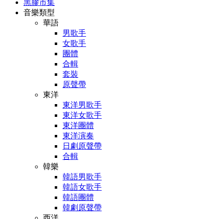
黑膠市集
音樂類型
華語
男歌手
女歌手
團體
合輯
套裝
原聲帶
東洋
東洋男歌手
東洋女歌手
東洋團體
東洋演奏
日劇原聲帶
合輯
韓樂
韓語男歌手
韓語女歌手
韓語團體
韓劇原聲帶
西洋