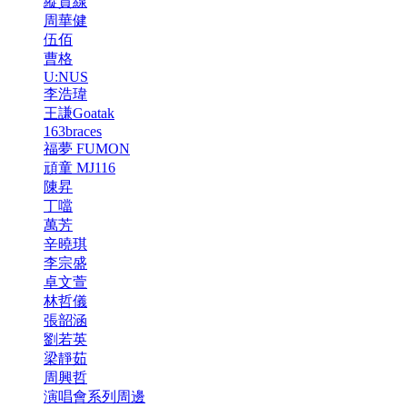
縱貫線
周華健
伍佰
曹格
U:NUS
李浩瑋
王謙Goatak
163braces
福夢 FUMON
頑童 MJ116
陳昇
丁噹
萬芳
辛曉琪
李宗盛
卓文萱
林哲儀
張韶涵
劉若英
梁靜茹
周興哲
演唱會系列周邊