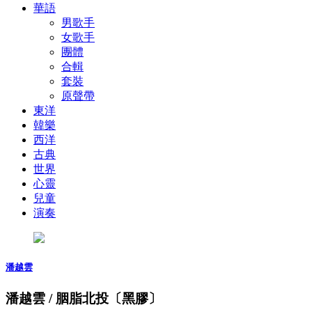
華語
男歌手
女歌手
團體
合輯
套裝
原聲帶
東洋
韓樂
西洋
古典
世界
心靈
兒童
演奏
潘越雲
潘越雲 / 胭脂北投〔黑膠〕