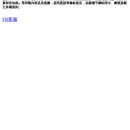
資前告知函』等所載內容及其意義，茲同意該等條款規定，並願遵守網站現今、嗣後規範
之各種規則。
FB客服