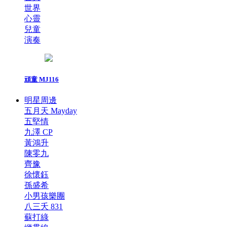
世界
心靈
兒童
演奏
頑童 MJ116
明星周邊
五月天 Mayday
五堅情
九澤 CP
黃鴻升
陳零九
齊豫
徐懷鈺
孫盛希
小男孩樂團
八三夭 831
蘇打綠