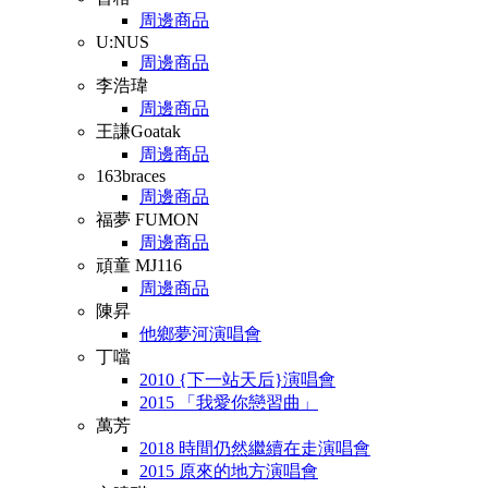
周邊商品
U:NUS
周邊商品
李浩瑋
周邊商品
王謙Goatak
周邊商品
163braces
周邊商品
福夢 FUMON
周邊商品
頑童 MJ116
周邊商品
陳昇
他鄉夢河演唱會
丁噹
2010 {下一站天后}演唱會
2015 「我愛你戀習曲」
萬芳
2018 時間仍然繼續在走演唱會
2015 原來的地方演唱會