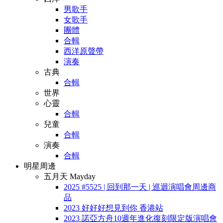
男歌手
女歌手
團體
合輯
西洋原聲帶
演奏
古典
合輯
世界
心靈
合輯
兒童
合輯
演奏
合輯
明星周邊
五月天 Mayday
2025 #5525 | 回到那一天 | 巡迴演唱會周邊商
品
2023 好好好想見到你 香港站
2023 諾亞方舟10週年進化復刻限定版演唱會