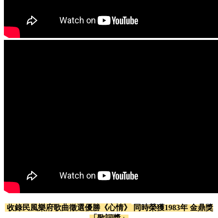
收錄民風樂府歌曲徵選優勝《心情》
同時榮獲1983年 金鼎獎
「歌詞獎」