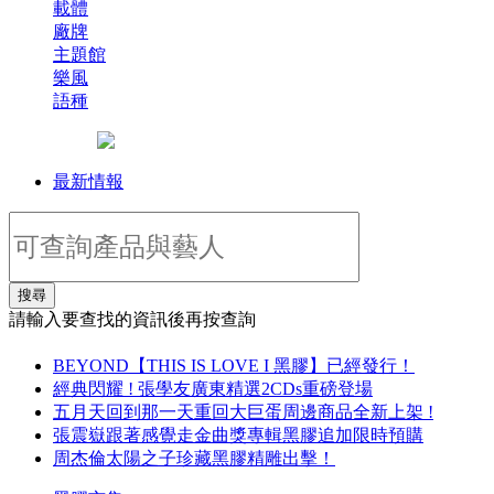
載體
廠牌
主題館
樂風
語種
最新情報
搜尋
請輸入要查找的資訊後再按查詢
BEYOND【THIS IS LOVE I 黑膠】已經發行！
經典閃耀 ! 張學友廣東精選2CDs重磅登場
五月天回到那一天重回大巨蛋周邊商品全新上架 !
張震嶽跟著感覺走金曲獎專輯黑膠追加限時預購
周杰倫太陽之子珍藏黑膠精雕出擊！