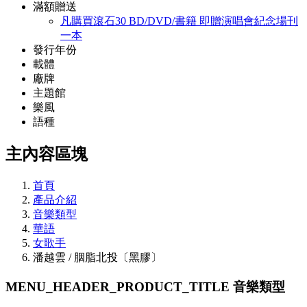
滿額贈送
凡購買滾石30 BD/DVD/書籍 即贈演唱會紀念場刊
一本
發行年份
載體
廠牌
主題館
樂風
語種
主內容區塊
首頁
產品介紹
音樂類型
華語
女歌手
潘越雲 / 胭脂北投〔黑膠〕
MENU_HEADER_PRODUCT_TITLE
音樂類型