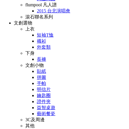
flumpool 凡人譜
2015 台北演唱會
滾石聯名系列
文創選物
上衣
短袖T恤
襯衫
外套類
下身
長褲
文創小物
貼紙
拼圖
手帕
明信片
鑰匙圈
證件夾
益智桌遊
藝術餐瓷
3C及周邊
其他