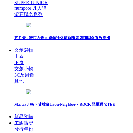
SUPER JUNIOR
flumpool 凡人譜
滾石聯名系列
五月天 - 諾亞方舟10週年進化復刻限定版演唱會系列周邊
文創選物
上衣
下身
文創小物
3C及周邊
其他
Master J 66 × 艾瑋倫UnderNeighbor × ROCK 限量聯名TEE
新品預購
主題搜尋
發行年份