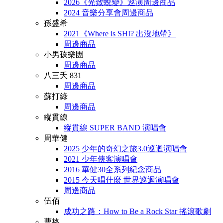
2026《光致蛻變》巡演周邊商品
2024 音樂分享會周邊商品
孫盛希
2021《Where is SHI? 出沒地帶》
周邊商品
小男孩樂團
周邊商品
八三夭 831
周邊商品
蘇打綠
周邊商品
縱貫線
縱貫線 SUPER BAND 演唱會
周華健
2025 少年的奇幻之旅3.0巡迴演唱會
2021 少年俠客演唱會
2016 華健30全系列紀念商品
2015 今天唱什麼 世界巡迴演唱會
周邊商品
伍佰
成功之路：How to Be a Rock Star 搖滾歌劇
曹格