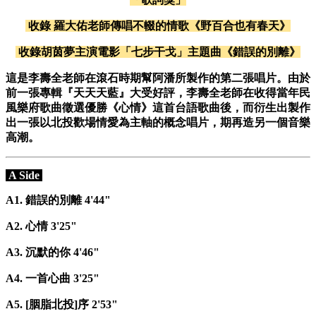
收錄 羅大佑老師傳唱不輟的情歌《野百合也有春天》
收錄胡茵夢主演電影「七步干戈」主題曲《錯誤的別離》
這是李壽全老師在滾石時期幫阿潘所製作的第二張唱片。由於
前一張專輯『天天天藍』大受好評，李壽全老師在收得當年民
風樂府歌曲徵選優勝《心情》這首台語歌曲後，而衍生出製作
出一張以北投歡場情愛為主軸的概念唱片，期再造另一個音樂
高潮。
A Side
A1. 錯誤的別離 4'44"
A2. 心情 3'25"
A3. 沉默的你 4'46"
A4. 一首心曲 3'25"
A5. [胭脂北投]序 2'53"