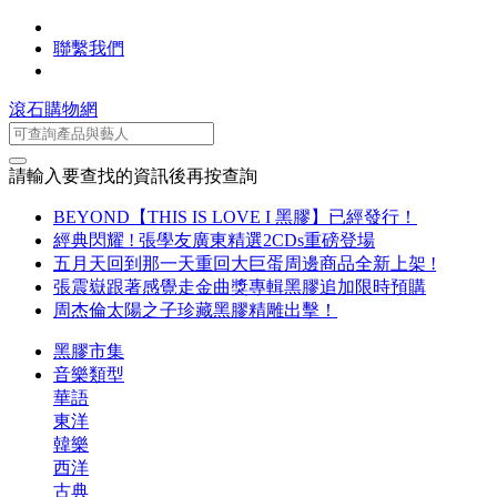
聯繫我們
滾石購物網
請輸入要查找的資訊後再按查詢
BEYOND【THIS IS LOVE I 黑膠】已經發行！
經典閃耀 ! 張學友廣東精選2CDs重磅登場
五月天回到那一天重回大巨蛋周邊商品全新上架 !
張震嶽跟著感覺走金曲獎專輯黑膠追加限時預購
周杰倫太陽之子珍藏黑膠精雕出擊！
黑膠市集
音樂類型
華語
東洋
韓樂
西洋
古典