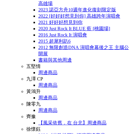
高雄場
2023 諾亞方舟10週年進化復刻限定版
2022 [好好好想見到你] 高雄跨年演唱會
2021 好好好想見到你
2020 Just Rock It BLUE 藍 [桃園場]
2016 Just Rock It 演唱會
2015 超犀利趴6
2012 無限創造DNA 演唱會幕後之王 主腦公
開展
書籍與其他周邊
五堅情
周邊商品
九澤 CP
周邊商品
黃鴻升
周邊商品
陳零九
周邊商品
齊豫
【風采依舊．在 台北】周邊商品
徐懷鈺