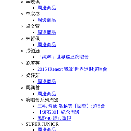
辛曉琪
周邊商品
李宗盛
周邊商品
卓文萱
周邊商品
林哲儀
周邊商品
張韶涵
「純粹」世界巡迴演唱會
劉若英
2015 [Renext 我敢]世界巡迴演唱會
梁靜茹
周邊商品
周興哲
周邊商品
演唱會系列周邊
三毛 齊豫 潘越雲【回聲】演唱會
【滾石30】紀念周邊
民歌40 經典重現
SUPER JUNIOR
周邊商品