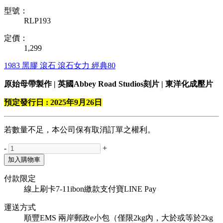
型號：
RLP193
定價：
1,299
1983
黑膠
滾石
滾石女力
經典80
原始母帶製作 | 英國Abbey Road Studios刻片 | 東洋化成壓片
預定發行日 : 2025年9月26日
若數量不足，本公司保有取消訂單之權利。
-
+
加入購物車
付款限定
線上刷卡
7-11ibon繳款
支付寶
LINE Pay
運送方式
順豐
EMS
兩岸郵政e小包（僅限2kg內，大於或等於2kg