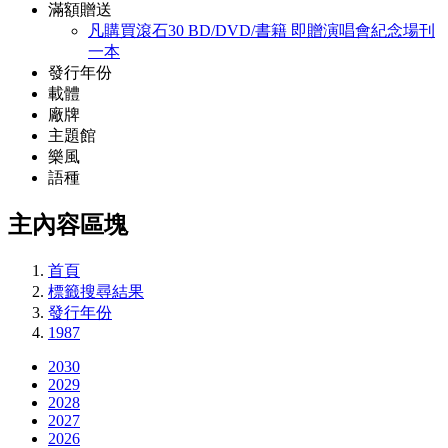
滿額贈送
凡購買滾石30 BD/DVD/書籍 即贈演唱會紀念場刊
一本
發行年份
載體
廠牌
主題館
樂風
語種
主內容區塊
首頁
標籤搜尋結果
發行年份
1987
2030
2029
2028
2027
2026