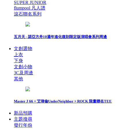
SUPER JUNIOR
flumpool 凡人譜
滾石聯名系列
五月天 - 諾亞方舟10週年進化復刻限定版演唱會系列周邊
文創選物
上衣
下身
文創小物
3C及周邊
其他
Master J 66 × 艾瑋倫UnderNeighbor × ROCK 限量聯名TEE
新品預購
主題搜尋
發行年份