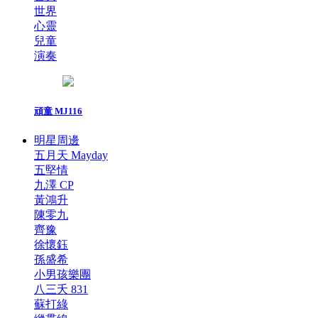
世界
心靈
兒童
演奏
頑童 MJ116
明星周邊
五月天 Mayday
五堅情
九澤 CP
黃鴻升
陳零九
齊豫
徐懷鈺
孫盛希
小男孩樂團
八三夭 831
蘇打綠