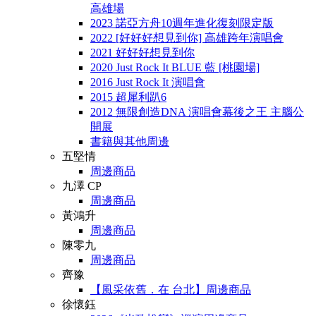
高雄場
2023 諾亞方舟10週年進化復刻限定版
2022 [好好好想見到你] 高雄跨年演唱會
2021 好好好想見到你
2020 Just Rock It BLUE 藍 [桃園場]
2016 Just Rock It 演唱會
2015 超犀利趴6
2012 無限創造DNA 演唱會幕後之王 主腦公
開展
書籍與其他周邊
五堅情
周邊商品
九澤 CP
周邊商品
黃鴻升
周邊商品
陳零九
周邊商品
齊豫
【風采依舊．在 台北】周邊商品
徐懷鈺