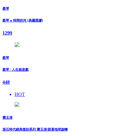
蔡琴
蔡琴 ● 時間的河 [典藏黑膠]
1299
蔡琴
蔡琴 / 人生就是戲
448
HOT
費玉清
滾石時代經典復刻系列 費玉清/跟著地球旋轉