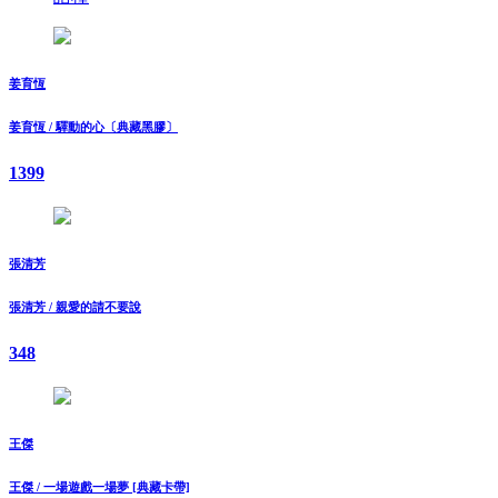
姜育恆
姜育恆 / 驛動的心〔典藏黑膠〕
1399
張清芳
張清芳 / 親愛的請不要說
348
王傑
王傑 / 一場遊戲一場夢 [典藏卡帶]