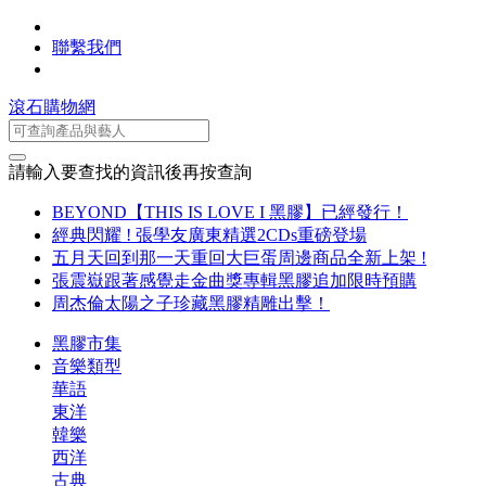
聯繫我們
滾石購物網
請輸入要查找的資訊後再按查詢
BEYOND【THIS IS LOVE I 黑膠】已經發行！
經典閃耀 ! 張學友廣東精選2CDs重磅登場
五月天回到那一天重回大巨蛋周邊商品全新上架 !
張震嶽跟著感覺走金曲獎專輯黑膠追加限時預購
周杰倫太陽之子珍藏黑膠精雕出擊！
黑膠市集
音樂類型
華語
東洋
韓樂
西洋
古典