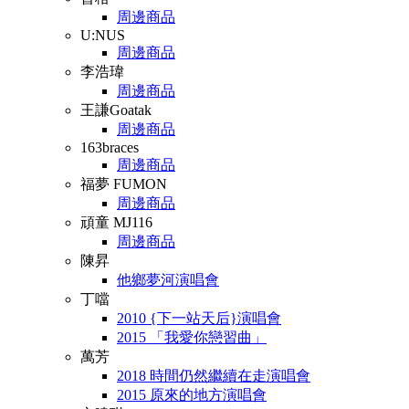
周邊商品
U:NUS
周邊商品
李浩瑋
周邊商品
王謙Goatak
周邊商品
163braces
周邊商品
福夢 FUMON
周邊商品
頑童 MJ116
周邊商品
陳昇
他鄉夢河演唱會
丁噹
2010 {下一站天后}演唱會
2015 「我愛你戀習曲」
萬芳
2018 時間仍然繼續在走演唱會
2015 原來的地方演唱會