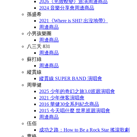
2026《光致蛻變》巡演周邊商品
2024 音樂分享會周邊商品
孫盛希
2021《Where is SHI? 出沒地帶》
周邊商品
小男孩樂團
周邊商品
八三夭 831
周邊商品
蘇打綠
周邊商品
縱貫線
縱貫線 SUPER BAND 演唱會
周華健
2025 少年的奇幻之旅3.0巡迴演唱會
2021 少年俠客演唱會
2016 華健30全系列紀念商品
2015 今天唱什麼 世界巡迴演唱會
周邊商品
伍佰
成功之路：How to Be a Rock Star 搖滾歌劇
曹格