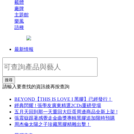
載體
廠牌
主題館
樂風
語種
最新情報
搜尋
請輸入要查找的資訊後再按查詢
BEYOND【THIS IS LOVE I 黑膠】已經發行！
經典閃耀 ! 張學友廣東精選2CDs重磅登場
五月天回到那一天重回大巨蛋周邊商品全新上架 !
張震嶽跟著感覺走金曲獎專輯黑膠追加限時預購
周杰倫太陽之子珍藏黑膠精雕出擊！