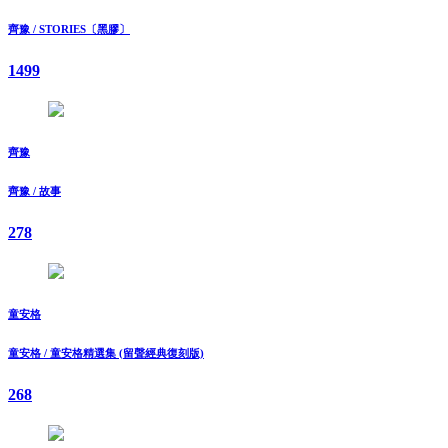
齊豫 / STORIES〔黑膠〕
1499
齊豫
齊豫 / 故事
278
童安格
童安格 / 童安格精選集 (留聲經典復刻版)
268