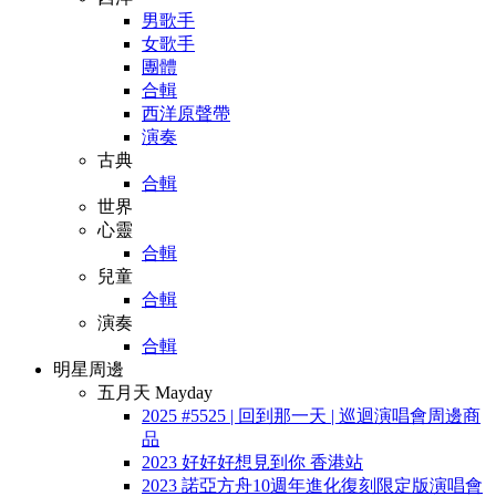
男歌手
女歌手
團體
合輯
西洋原聲帶
演奏
古典
合輯
世界
心靈
合輯
兒童
合輯
演奏
合輯
明星周邊
五月天 Mayday
2025 #5525 | 回到那一天 | 巡迴演唱會周邊商
品
2023 好好好想見到你 香港站
2023 諾亞方舟10週年進化復刻限定版演唱會