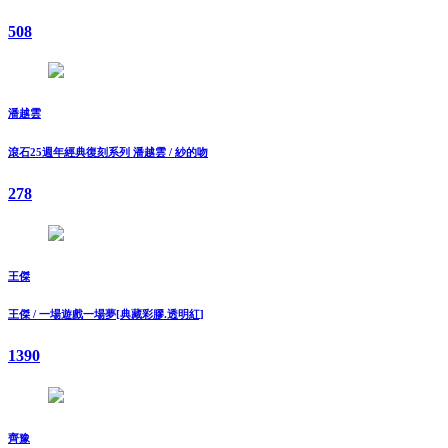
508
潘越雲
滾石25週年經典復刻系列 潘越雲 / 紗的吻
278
王傑
王傑 / 一場遊戲一場夢[典藏彩膠.透明紅]
1390
齊豫