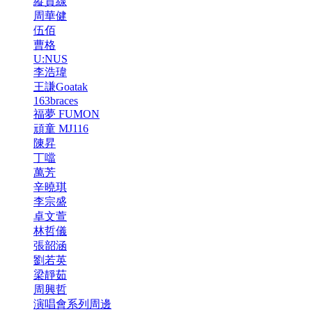
縱貫線
周華健
伍佰
曹格
U:NUS
李浩瑋
王謙Goatak
163braces
福夢 FUMON
頑童 MJ116
陳昇
丁噹
萬芳
辛曉琪
李宗盛
卓文萱
林哲儀
張韶涵
劉若英
梁靜茹
周興哲
演唱會系列周邊