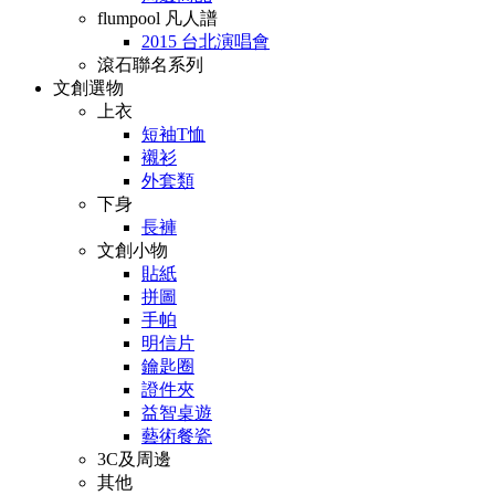
flumpool 凡人譜
2015 台北演唱會
滾石聯名系列
文創選物
上衣
短袖T恤
襯衫
外套類
下身
長褲
文創小物
貼紙
拼圖
手帕
明信片
鑰匙圈
證件夾
益智桌遊
藝術餐瓷
3C及周邊
其他