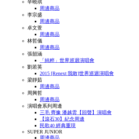
辛曉琪
周邊商品
李宗盛
周邊商品
卓文萱
周邊商品
林哲儀
周邊商品
張韶涵
「純粹」世界巡迴演唱會
劉若英
2015 [Renext 我敢]世界巡迴演唱會
梁靜茹
周邊商品
周興哲
周邊商品
演唱會系列周邊
三毛 齊豫 潘越雲【回聲】演唱會
【滾石30】紀念周邊
民歌40 經典重現
SUPER JUNIOR
周邊商品