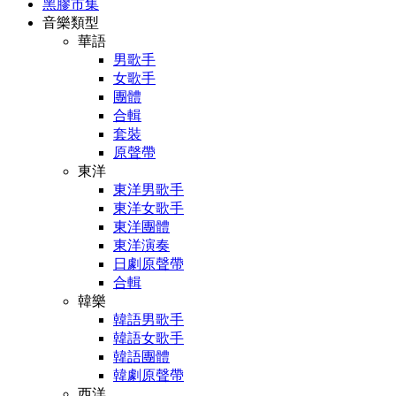
黑膠市集
音樂類型
華語
男歌手
女歌手
團體
合輯
套裝
原聲帶
東洋
東洋男歌手
東洋女歌手
東洋團體
東洋演奏
日劇原聲帶
合輯
韓樂
韓語男歌手
韓語女歌手
韓語團體
韓劇原聲帶
西洋