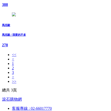
388
馬兆駿
馬兆駿 / 我要的不多
278
<<
<
1
2
3
>
>>
總共 3頁
滾石購物網
客服專線 : 02-66017770