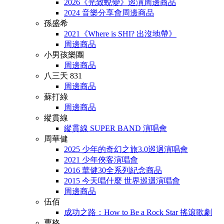
2026《光致蛻變》巡演周邊商品
2024 音樂分享會周邊商品
孫盛希
2021《Where is SHI? 出沒地帶》
周邊商品
小男孩樂團
周邊商品
八三夭 831
周邊商品
蘇打綠
周邊商品
縱貫線
縱貫線 SUPER BAND 演唱會
周華健
2025 少年的奇幻之旅3.0巡迴演唱會
2021 少年俠客演唱會
2016 華健30全系列紀念商品
2015 今天唱什麼 世界巡迴演唱會
周邊商品
伍佰
成功之路：How to Be a Rock Star 搖滾歌劇
曹格