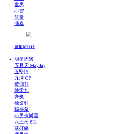
世界
心靈
兒童
演奏
頑童 MJ116
明星周邊
五月天 Mayday
五堅情
九澤 CP
黃鴻升
陳零九
齊豫
徐懷鈺
孫盛希
小男孩樂團
八三夭 831
蘇打綠