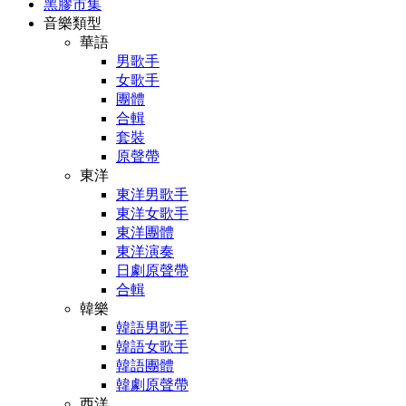
黑膠市集
音樂類型
華語
男歌手
女歌手
團體
合輯
套裝
原聲帶
東洋
東洋男歌手
東洋女歌手
東洋團體
東洋演奏
日劇原聲帶
合輯
韓樂
韓語男歌手
韓語女歌手
韓語團體
韓劇原聲帶
西洋