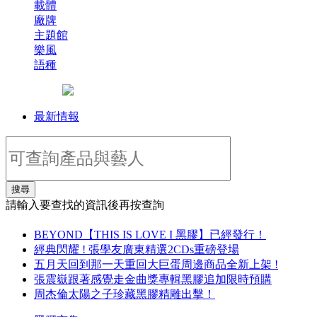
載體
廠牌
主題館
樂風
語種
最新情報
搜尋
請輸入要查找的資訊後再按查詢
BEYOND【THIS IS LOVE I 黑膠】已經發行！
經典閃耀 ! 張學友廣東精選2CDs重磅登場
五月天回到那一天重回大巨蛋周邊商品全新上架 !
張震嶽跟著感覺走金曲獎專輯黑膠追加限時預購
周杰倫太陽之子珍藏黑膠精雕出擊！