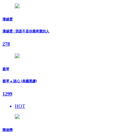
潘越雲
潘越雲 / 我是不是你最疼愛的人
278
蔡琴
蔡琴 ● 談心 [典藏黑膠]
1299
HOT
陳淑樺