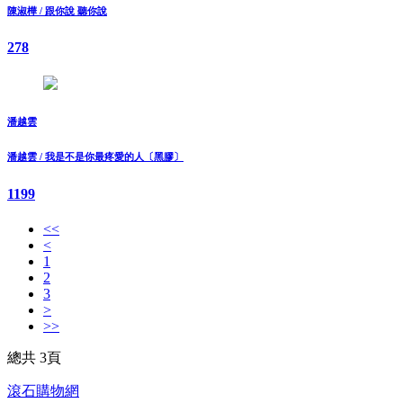
陳淑樺 / 跟你說 聽你說
278
潘越雲
潘越雲 / 我是不是你最疼愛的人〔黑膠〕
1199
<<
<
1
2
3
>
>>
總共 3頁
滾石購物網