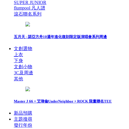
SUPER JUNIOR
flumpool 凡人譜
滾石聯名系列
五月天 - 諾亞方舟10週年進化復刻限定版演唱會系列周邊
文創選物
上衣
下身
文創小物
3C及周邊
其他
Master J 66 × 艾瑋倫UnderNeighbor × ROCK 限量聯名TEE
新品預購
主題搜尋
發行年份