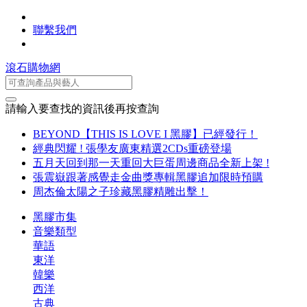
聯繫我們
滾石購物網
請輸入要查找的資訊後再按查詢
BEYOND【THIS IS LOVE I 黑膠】已經發行！
經典閃耀 ! 張學友廣東精選2CDs重磅登場
五月天回到那一天重回大巨蛋周邊商品全新上架 !
張震嶽跟著感覺走金曲獎專輯黑膠追加限時預購
周杰倫太陽之子珍藏黑膠精雕出擊！
黑膠市集
音樂類型
華語
東洋
韓樂
西洋
古典