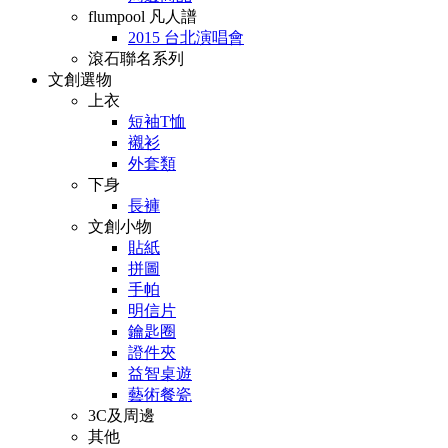
flumpool 凡人譜
2015 台北演唱會
滾石聯名系列
文創選物
上衣
短袖T恤
襯衫
外套類
下身
長褲
文創小物
貼紙
拼圖
手帕
明信片
鑰匙圈
證件夾
益智桌遊
藝術餐瓷
3C及周邊
其他