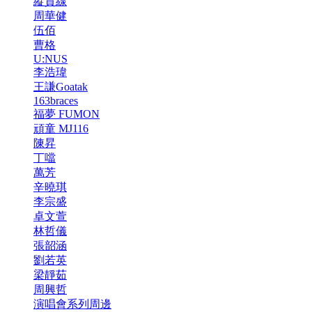
縱貫線
周華健
伍佰
曹格
U:NUS
李浩瑋
王謙Goatak
163braces
福夢 FUMON
頑童 MJ116
陳昇
丁噹
萬芳
辛曉琪
李宗盛
卓文萱
林哲儀
張韶涵
劉若英
梁靜茹
周興哲
演唱會系列周邊