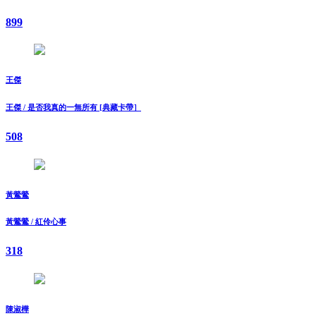
899
王傑
王傑 / 是否我真的一無所有 [典藏卡帶］
508
黃鶯鶯
黃鶯鶯 / 紅伶心事
318
陳淑樺