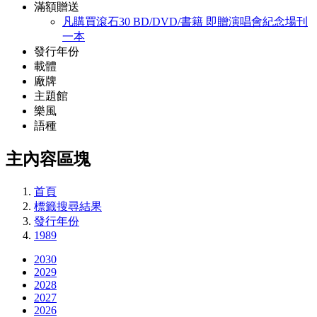
滿額贈送
凡購買滾石30 BD/DVD/書籍 即贈演唱會紀念場刊
一本
發行年份
載體
廠牌
主題館
樂風
語種
主內容區塊
首頁
標籤搜尋結果
發行年份
1989
2030
2029
2028
2027
2026