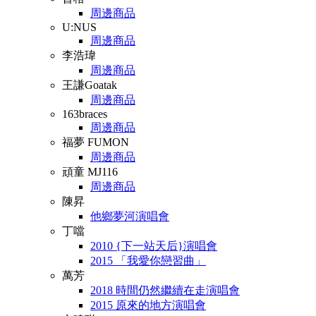
周邊商品
U:NUS
周邊商品
李浩瑋
周邊商品
王謙Goatak
周邊商品
163braces
周邊商品
福夢 FUMON
周邊商品
頑童 MJ116
周邊商品
陳昇
他鄉夢河演唱會
丁噹
2010 {下一站天后}演唱會
2015 「我愛你戀習曲」
萬芳
2018 時間仍然繼續在走演唱會
2015 原來的地方演唱會