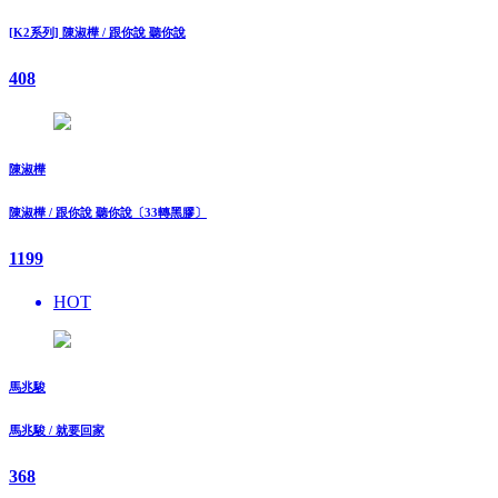
[K2系列] 陳淑樺 / 跟你說 聽你說
408
陳淑樺
陳淑樺 / 跟你說 聽你說〔33轉黑膠〕
1199
HOT
馬兆駿
馬兆駿 / 就要回家
368