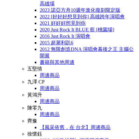
高雄場
2023 諾亞方舟10週年進化復刻限定版
2022 [好好好想見到你] 高雄跨年演唱會
2021 好好好想見到你
2020 Just Rock It BLUE 藍 [桃園場]
2016 Just Rock It 演唱會
2015 超犀利趴6
2012 無限創造DNA 演唱會幕後之王 主腦公
開展
書籍與其他周邊
五堅情
周邊商品
九澤 CP
周邊商品
黃鴻升
周邊商品
陳零九
周邊商品
齊豫
【風采依舊．在 台北】周邊商品
徐懷鈺