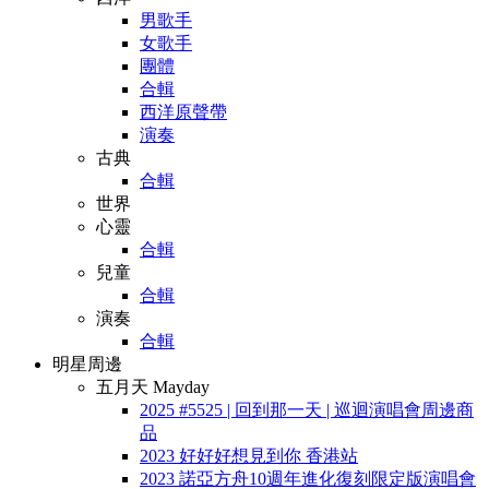
男歌手
女歌手
團體
合輯
西洋原聲帶
演奏
古典
合輯
世界
心靈
合輯
兒童
合輯
演奏
合輯
明星周邊
五月天 Mayday
2025 #5525 | 回到那一天 | 巡迴演唱會周邊商
品
2023 好好好想見到你 香港站
2023 諾亞方舟10週年進化復刻限定版演唱會