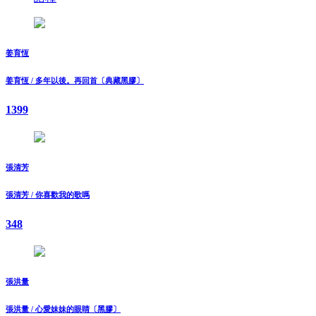
姜育恆
姜育恆 / 多年以後。再回首〔典藏黑膠〕
1399
張清芳
張清芳 / 你喜歡我的歌嗎
348
張洪量
張洪量 / 心愛妹妹的眼睛〔黑膠〕