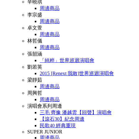
辛曉琪
周邊商品
李宗盛
周邊商品
卓文萱
周邊商品
林哲儀
周邊商品
張韶涵
「純粹」世界巡迴演唱會
劉若英
2015 [Renext 我敢]世界巡迴演唱會
梁靜茹
周邊商品
周興哲
周邊商品
演唱會系列周邊
三毛 齊豫 潘越雲【回聲】演唱會
【滾石30】紀念周邊
民歌40 經典重現
SUPER JUNIOR
周邊商品