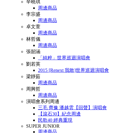
辛曉琪
周邊商品
李宗盛
周邊商品
卓文萱
周邊商品
林哲儀
周邊商品
張韶涵
「純粹」世界巡迴演唱會
劉若英
2015 [Renext 我敢]世界巡迴演唱會
梁靜茹
周邊商品
周興哲
周邊商品
演唱會系列周邊
三毛 齊豫 潘越雲【回聲】演唱會
【滾石30】紀念周邊
民歌40 經典重現
SUPER JUNIOR
周邊商品