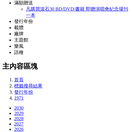
滿額贈送
凡購買滾石30 BD/DVD/書籍 即贈演唱會紀念場刊
一本
發行年份
載體
廠牌
主題館
樂風
語種
主內容區塊
首頁
標籤搜尋結果
發行年份
1971
2030
2029
2028
2027
2026