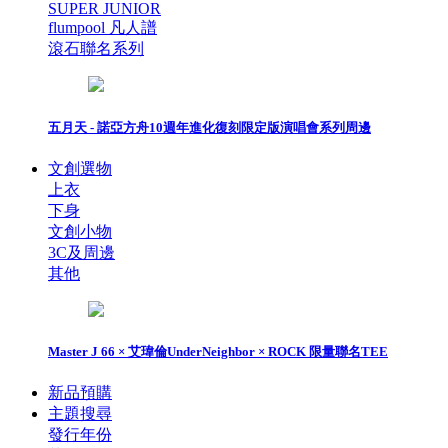
SUPER JUNIOR
flumpool 凡人譜
滾石聯名系列
五月天 - 諾亞方舟10週年進化復刻限定版演唱會系列周邊
文創選物
上衣
下身
文創小物
3C及周邊
其他
Master J 66 × 艾瑋倫UnderNeighbor × ROCK 限量聯名TEE
新品預購
主題搜尋
發行年份