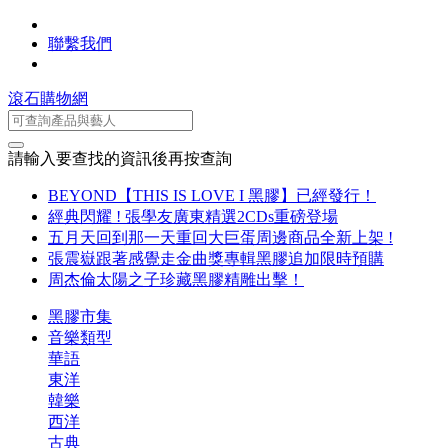
聯繫我們
滾石購物網
請輸入要查找的資訊後再按查詢
BEYOND【THIS IS LOVE I 黑膠】已經發行！
經典閃耀 ! 張學友廣東精選2CDs重磅登場
五月天回到那一天重回大巨蛋周邊商品全新上架 !
張震嶽跟著感覺走金曲獎專輯黑膠追加限時預購
周杰倫太陽之子珍藏黑膠精雕出擊！
黑膠市集
音樂類型
華語
東洋
韓樂
西洋
古典