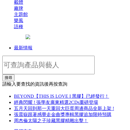
載體
廠牌
主題館
樂風
語種
最新情報
搜尋
請輸入要查找的資訊後再按查詢
BEYOND【THIS IS LOVE I 黑膠】已經發行！
經典閃耀 ! 張學友廣東精選2CDs重磅登場
五月天回到那一天重回大巨蛋周邊商品全新上架 !
張震嶽跟著感覺走金曲獎專輯黑膠追加限時預購
周杰倫太陽之子珍藏黑膠精雕出擊！