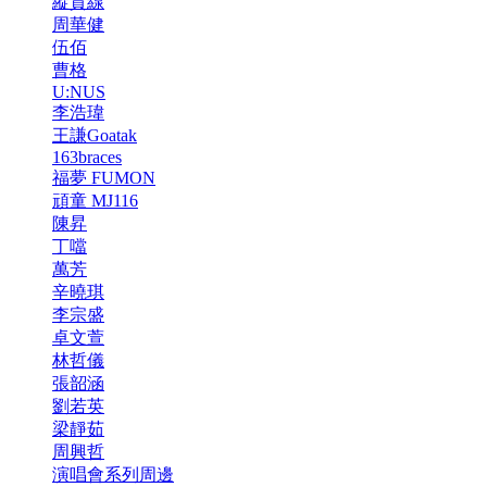
縱貫線
周華健
伍佰
曹格
U:NUS
李浩瑋
王謙Goatak
163braces
福夢 FUMON
頑童 MJ116
陳昇
丁噹
萬芳
辛曉琪
李宗盛
卓文萱
林哲儀
張韶涵
劉若英
梁靜茹
周興哲
演唱會系列周邊