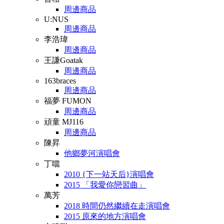
周邊商品
U:NUS
周邊商品
李浩瑋
周邊商品
王謙Goatak
周邊商品
163braces
周邊商品
福夢 FUMON
周邊商品
頑童 MJ116
周邊商品
陳昇
他鄉夢河演唱會
丁噹
2010 {下一站天后}演唱會
2015 「我愛你戀習曲」
萬芳
2018 時間仍然繼續在走演唱會
2015 原來的地方演唱會