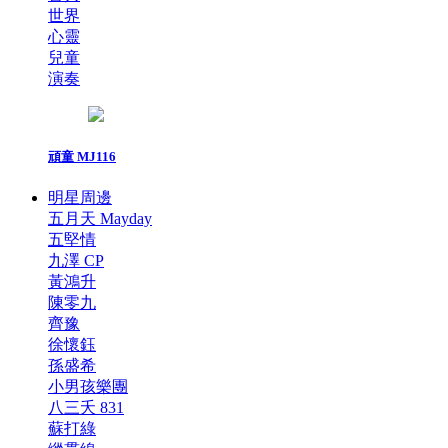
世界
心靈
兒童
演奏
頑童 MJ116
明星周邊
五月天 Mayday
五堅情
九澤 CP
黃鴻升
陳零九
齊豫
徐懷鈺
孫盛希
小男孩樂團
八三夭 831
蘇打綠