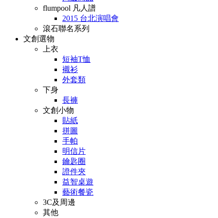
flumpool 凡人譜
2015 台北演唱會
滾石聯名系列
文創選物
上衣
短袖T恤
襯衫
外套類
下身
長褲
文創小物
貼紙
拼圖
手帕
明信片
鑰匙圈
證件夾
益智桌遊
藝術餐瓷
3C及周邊
其他