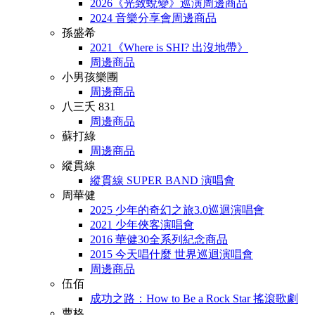
2026《光致蛻變》巡演周邊商品
2024 音樂分享會周邊商品
孫盛希
2021《Where is SHI? 出沒地帶》
周邊商品
小男孩樂團
周邊商品
八三夭 831
周邊商品
蘇打綠
周邊商品
縱貫線
縱貫線 SUPER BAND 演唱會
周華健
2025 少年的奇幻之旅3.0巡迴演唱會
2021 少年俠客演唱會
2016 華健30全系列紀念商品
2015 今天唱什麼 世界巡迴演唱會
周邊商品
伍佰
成功之路：How to Be a Rock Star 搖滾歌劇
曹格