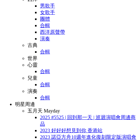
男歌手
女歌手
團體
合輯
西洋原聲帶
演奏
古典
合輯
世界
心靈
合輯
兒童
合輯
演奏
合輯
明星周邊
五月天 Mayday
2025 #5525 | 回到那一天 | 巡迴演唱會周邊商
品
2023 好好好想見到你 香港站
2023 諾亞方舟10週年進化復刻限定版演唱會