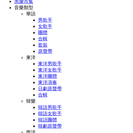
黑膠市集
音樂類型
華語
男歌手
女歌手
團體
合輯
套裝
原聲帶
東洋
東洋男歌手
東洋女歌手
東洋團體
東洋演奏
日劇原聲帶
合輯
韓樂
韓語男歌手
韓語女歌手
韓語團體
韓劇原聲帶
西洋