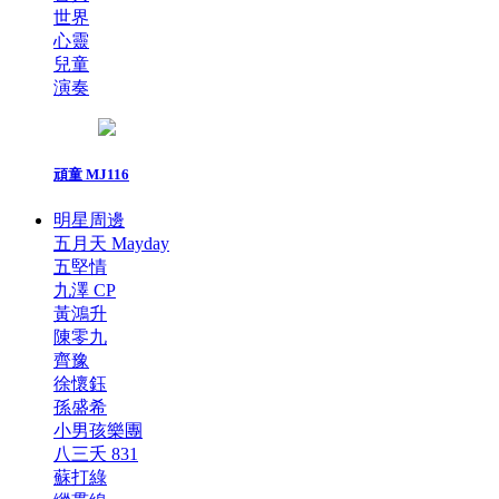
世界
心靈
兒童
演奏
頑童 MJ116
明星周邊
五月天 Mayday
五堅情
九澤 CP
黃鴻升
陳零九
齊豫
徐懷鈺
孫盛希
小男孩樂團
八三夭 831
蘇打綠