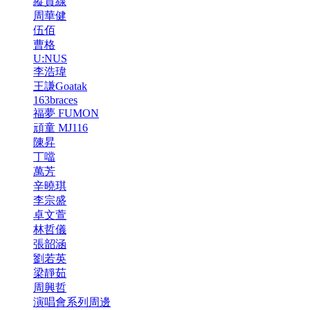
縱貫線
周華健
伍佰
曹格
U:NUS
李浩瑋
王謙Goatak
163braces
福夢 FUMON
頑童 MJ116
陳昇
丁噹
萬芳
辛曉琪
李宗盛
卓文萱
林哲儀
張韶涵
劉若英
梁靜茹
周興哲
演唱會系列周邊