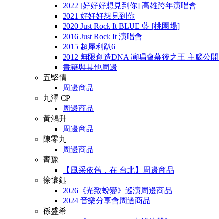
2022 [好好好想見到你] 高雄跨年演唱會
2021 好好好想見到你
2020 Just Rock It BLUE 藍 [桃園場]
2016 Just Rock It 演唱會
2015 超犀利趴6
2012 無限創造DNA 演唱會幕後之王 主腦公
書籍與其他周邊
五堅情
周邊商品
九澤 CP
周邊商品
黃鴻升
周邊商品
陳零九
周邊商品
齊豫
【風采依舊．在 台北】周邊商品
徐懷鈺
2026《光致蛻變》巡演周邊商品
2024 音樂分享會周邊商品
孫盛希