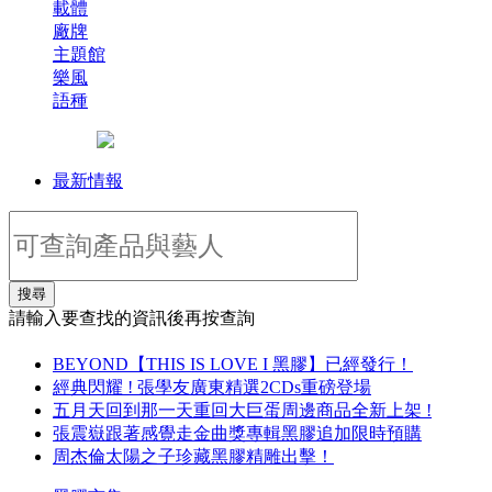
載體
廠牌
主題館
樂風
語種
最新情報
搜尋
請輸入要查找的資訊後再按查詢
BEYOND【THIS IS LOVE I 黑膠】已經發行！
經典閃耀 ! 張學友廣東精選2CDs重磅登場
五月天回到那一天重回大巨蛋周邊商品全新上架 !
張震嶽跟著感覺走金曲獎專輯黑膠追加限時預購
周杰倫太陽之子珍藏黑膠精雕出擊！