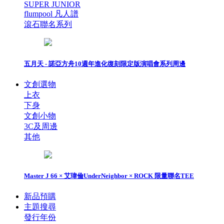
SUPER JUNIOR
flumpool 凡人譜
滾石聯名系列
五月天 - 諾亞方舟10週年進化復刻限定版演唱會系列周邊
文創選物
上衣
下身
文創小物
3C及周邊
其他
Master J 66 × 艾瑋倫UnderNeighbor × ROCK 限量聯名TEE
新品預購
主題搜尋
發行年份