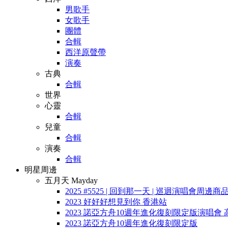
男歌手
女歌手
團體
合輯
西洋原聲帶
演奏
古典
合輯
世界
心靈
合輯
兒童
合輯
演奏
合輯
明星周邊
五月天 Mayday
2025 #5525 | 回到那一天 | 巡迴演唱會周邊商
2023 好好好想見到你 香港站
2023 諾亞方舟10週年進化復刻限定版演唱會 
2023 諾亞方舟10週年進化復刻限定版