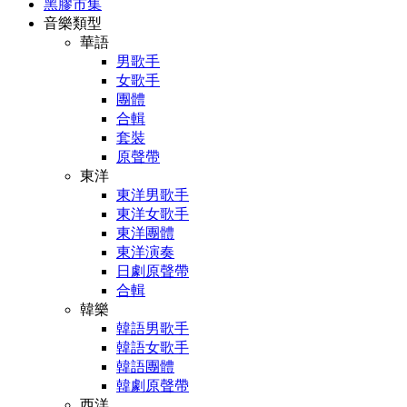
黑膠市集
音樂類型
華語
男歌手
女歌手
團體
合輯
套裝
原聲帶
東洋
東洋男歌手
東洋女歌手
東洋團體
東洋演奏
日劇原聲帶
合輯
韓樂
韓語男歌手
韓語女歌手
韓語團體
韓劇原聲帶
西洋