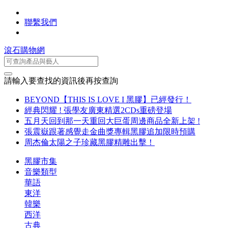
聯繫我們
滾石購物網
請輸入要查找的資訊後再按查詢
BEYOND【THIS IS LOVE I 黑膠】已經發行！
經典閃耀 ! 張學友廣東精選2CDs重磅登場
五月天回到那一天重回大巨蛋周邊商品全新上架 !
張震嶽跟著感覺走金曲獎專輯黑膠追加限時預購
周杰倫太陽之子珍藏黑膠精雕出擊！
黑膠市集
音樂類型
華語
東洋
韓樂
西洋
古典