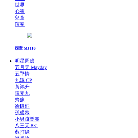
世界
心靈
兒童
演奏
頑童 MJ116
明星周邊
五月天 Mayday
五堅情
九澤 CP
黃鴻升
陳零九
齊豫
徐懷鈺
孫盛希
小男孩樂團
八三夭 831
蘇打綠