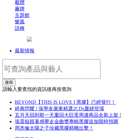
載體
廠牌
主題館
樂風
語種
最新情報
搜尋
請輸入要查找的資訊後再按查詢
BEYOND【THIS IS LOVE I 黑膠】已經發行！
經典閃耀 ! 張學友廣東精選2CDs重磅登場
五月天回到那一天重回大巨蛋周邊商品全新上架 !
張震嶽跟著感覺走金曲獎專輯黑膠追加限時預購
周杰倫太陽之子珍藏黑膠精雕出擊！