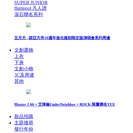
SUPER JUNIOR
flumpool 凡人譜
滾石聯名系列
五月天 - 諾亞方舟10週年進化復刻限定版演唱會系列周邊
文創選物
上衣
下身
文創小物
3C及周邊
其他
Master J 66 × 艾瑋倫UnderNeighbor × ROCK 限量聯名TEE
新品預購
主題搜尋
發行年份