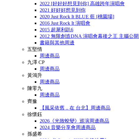
2022 [好好好想見到你] 高雄跨年演唱會
2021 好好好想見到你
2020 Just Rock It BLUE 藍 [桃園場]
2016 Just Rock It 演唱會
2015 超犀利趴6
2012 無限創造DNA 演唱會幕後之王 主腦公
書籍與其他周邊
五堅情
周邊商品
九澤 CP
周邊商品
黃鴻升
周邊商品
陳零九
周邊商品
齊豫
【風采依舊．在 台北】周邊商品
徐懷鈺
2026《光致蛻變》巡演周邊商品
2024 音樂分享會周邊商品
孫盛希