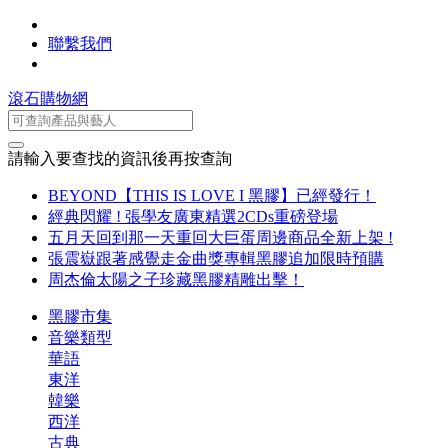
聯繫我們
滾石購物網
請輸入要查找的資訊後再按查詢
BEYOND【THIS IS LOVE I 黑膠】已經發行！
經典閃耀 ! 張學友廣東精選2CDs重磅登場
五月天回到那一天重回大巨蛋周邊商品全新上架 !
張震嶽跟著感覺走金曲獎專輯黑膠追加限時預購
周杰倫太陽之子珍藏黑膠精雕出擊！
黑膠市集
音樂類型
華語
東洋
韓樂
西洋
古典