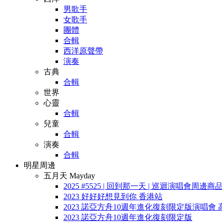
男歌手
女歌手
團體
合輯
西洋原聲帶
演奏
古典
合輯
世界
心靈
合輯
兒童
合輯
演奏
合輯
明星周邊
五月天 Mayday
2025 #5525 | 回到那一天 | 巡迴演唱會周邊商
2023 好好好想見到你 香港站
2023 諾亞方舟10週年進化復刻限定版演唱會 
2023 諾亞方舟10週年進化復刻限定版