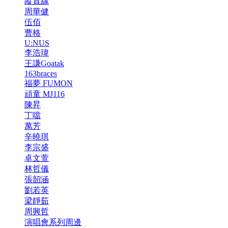
縱貫線
周華健
伍佰
曹格
U:NUS
李浩瑋
王謙Goatak
163braces
福夢 FUMON
頑童 MJ116
陳昇
丁噹
萬芳
辛曉琪
李宗盛
卓文萱
林哲儀
張韶涵
劉若英
梁靜茹
周興哲
演唱會系列周邊