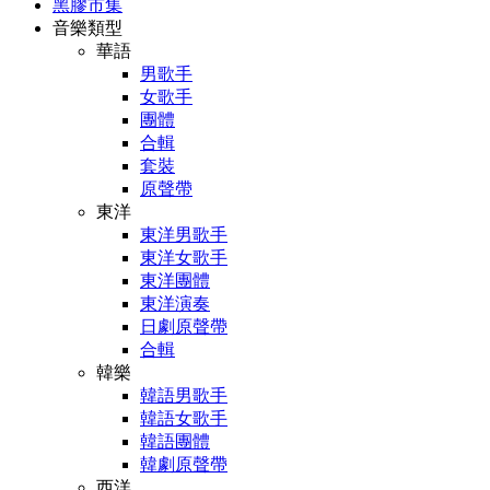
黑膠市集
音樂類型
華語
男歌手
女歌手
團體
合輯
套裝
原聲帶
東洋
東洋男歌手
東洋女歌手
東洋團體
東洋演奏
日劇原聲帶
合輯
韓樂
韓語男歌手
韓語女歌手
韓語團體
韓劇原聲帶
西洋