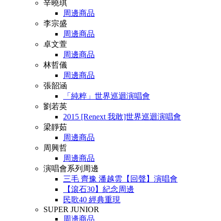
辛曉琪
周邊商品
李宗盛
周邊商品
卓文萱
周邊商品
林哲儀
周邊商品
張韶涵
「純粹」世界巡迴演唱會
劉若英
2015 [Renext 我敢]世界巡迴演唱會
梁靜茹
周邊商品
周興哲
周邊商品
演唱會系列周邊
三毛 齊豫 潘越雲【回聲】演唱會
【滾石30】紀念周邊
民歌40 經典重現
SUPER JUNIOR
周邊商品