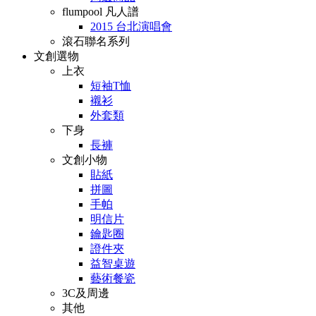
flumpool 凡人譜
2015 台北演唱會
滾石聯名系列
文創選物
上衣
短袖T恤
襯衫
外套類
下身
長褲
文創小物
貼紙
拼圖
手帕
明信片
鑰匙圈
證件夾
益智桌遊
藝術餐瓷
3C及周邊
其他