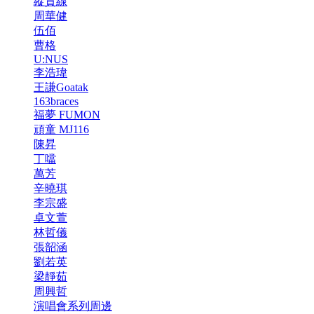
縱貫線
周華健
伍佰
曹格
U:NUS
李浩瑋
王謙Goatak
163braces
福夢 FUMON
頑童 MJ116
陳昇
丁噹
萬芳
辛曉琪
李宗盛
卓文萱
林哲儀
張韶涵
劉若英
梁靜茹
周興哲
演唱會系列周邊