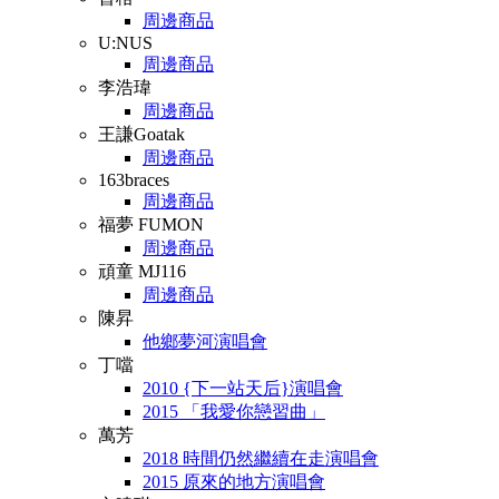
周邊商品
U:NUS
周邊商品
李浩瑋
周邊商品
王謙Goatak
周邊商品
163braces
周邊商品
福夢 FUMON
周邊商品
頑童 MJ116
周邊商品
陳昇
他鄉夢河演唱會
丁噹
2010 {下一站天后}演唱會
2015 「我愛你戀習曲」
萬芳
2018 時間仍然繼續在走演唱會
2015 原來的地方演唱會