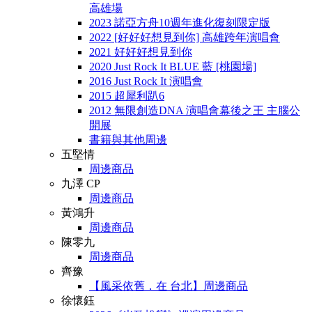
高雄場
2023 諾亞方舟10週年進化復刻限定版
2022 [好好好想見到你] 高雄跨年演唱會
2021 好好好想見到你
2020 Just Rock It BLUE 藍 [桃園場]
2016 Just Rock It 演唱會
2015 超犀利趴6
2012 無限創造DNA 演唱會幕後之王 主腦公
開展
書籍與其他周邊
五堅情
周邊商品
九澤 CP
周邊商品
黃鴻升
周邊商品
陳零九
周邊商品
齊豫
【風采依舊．在 台北】周邊商品
徐懷鈺