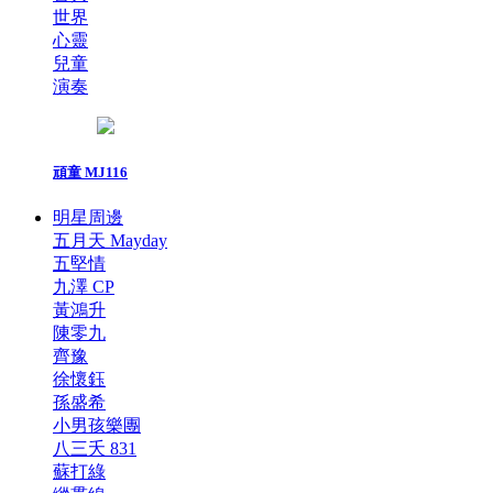
世界
心靈
兒童
演奏
頑童 MJ116
明星周邊
五月天 Mayday
五堅情
九澤 CP
黃鴻升
陳零九
齊豫
徐懷鈺
孫盛希
小男孩樂團
八三夭 831
蘇打綠