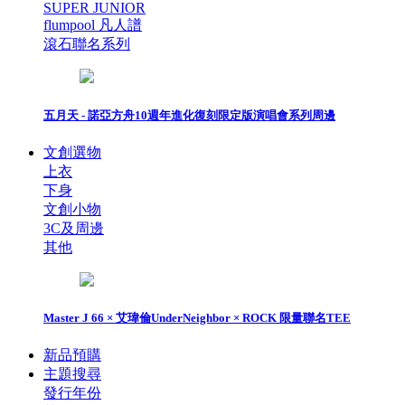
SUPER JUNIOR
flumpool 凡人譜
滾石聯名系列
五月天 - 諾亞方舟10週年進化復刻限定版演唱會系列周邊
文創選物
上衣
下身
文創小物
3C及周邊
其他
Master J 66 × 艾瑋倫UnderNeighbor × ROCK 限量聯名TEE
新品預購
主題搜尋
發行年份