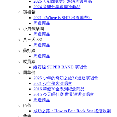
2026《光致蛻變》巡演周邊商品
2024 音樂分享會周邊商品
孫盛希
2021《Where is SHI? 出沒地帶》
周邊商品
小男孩樂團
周邊商品
八三夭 831
周邊商品
蘇打綠
周邊商品
縱貫線
縱貫線 SUPER BAND 演唱會
周華健
2025 少年的奇幻之旅3.0巡迴演唱會
2021 少年俠客演唱會
2016 華健30全系列紀念商品
2015 今天唱什麼 世界巡迴演唱會
周邊商品
伍佰
成功之路：How to Be a Rock Star 搖滾歌劇
曹格