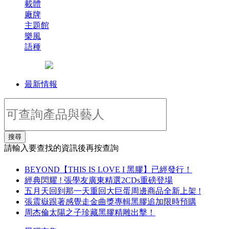
載體
廠牌
主題館
樂風
語種
最新情報
搜尋
請輸入要查找的資訊後再按查詢
BEYOND【THIS IS LOVE I 黑膠】已經發行！
經典閃耀 ! 張學友廣東精選2CDs重磅登場
五月天回到那一天重回大巨蛋周邊商品全新上架 !
張震嶽跟著感覺走金曲獎專輯黑膠追加限時預購
周杰倫太陽之子珍藏黑膠精雕出擊！