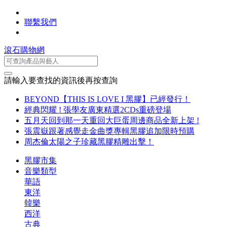
聯繫我們
滾石購物網
請輸入要查找的資訊後再按查詢
BEYOND【THIS IS LOVE I 黑膠】已經發行！
經典閃耀 ! 張學友廣東精選2CDs重磅登場
五月天回到那一天重回大巨蛋周邊商品全新上架 !
張震嶽跟著感覺走金曲獎專輯黑膠追加限時預購
周杰倫太陽之子珍藏黑膠精雕出擊！
黑膠市集
音樂類型
華語
東洋
韓樂
西洋
古典