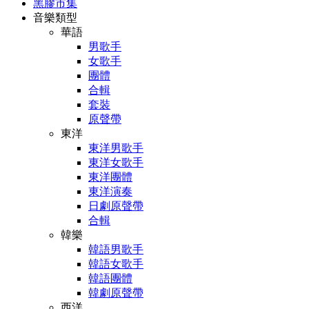
黑膠市集
音樂類型
華語
男歌手
女歌手
團體
合輯
套裝
原聲帶
東洋
東洋男歌手
東洋女歌手
東洋團體
東洋演奏
日劇原聲帶
合輯
韓樂
韓語男歌手
韓語女歌手
韓語團體
韓劇原聲帶
西洋