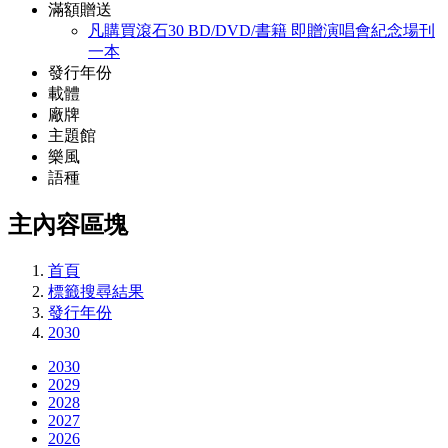
滿額贈送
凡購買滾石30 BD/DVD/書籍 即贈演唱會紀念場刊
一本
發行年份
載體
廠牌
主題館
樂風
語種
主內容區塊
首頁
標籤搜尋結果
發行年份
2030
2030
2029
2028
2027
2026