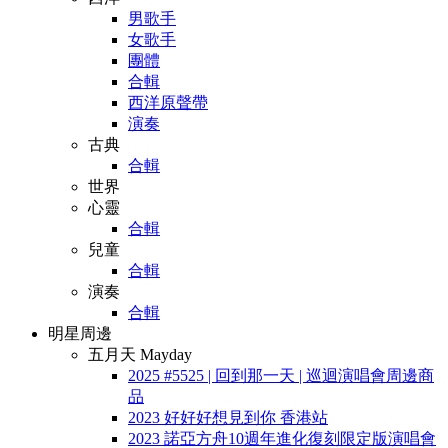
男歌手
女歌手
團體
合輯
西洋原聲帶
演奏
古典
合輯
世界
心靈
合輯
兒童
合輯
演奏
合輯
明星周邊
五月天 Mayday
2025 #5525 | 回到那一天 | 巡迴演唱會周邊商
品
2023 好好好想見到你 香港站
2023 諾亞方舟10週年進化復刻限定版演唱會