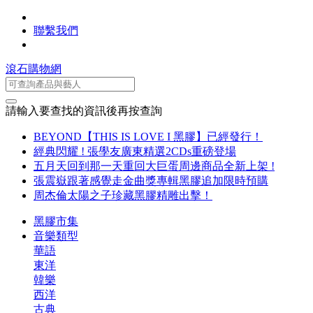
聯繫我們
滾石購物網
請輸入要查找的資訊後再按查詢
BEYOND【THIS IS LOVE I 黑膠】已經發行！
經典閃耀 ! 張學友廣東精選2CDs重磅登場
五月天回到那一天重回大巨蛋周邊商品全新上架 !
張震嶽跟著感覺走金曲獎專輯黑膠追加限時預購
周杰倫太陽之子珍藏黑膠精雕出擊！
黑膠市集
音樂類型
華語
東洋
韓樂
西洋
古典