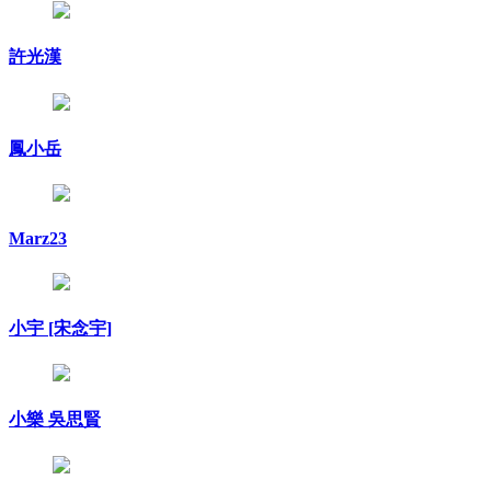
許光漢
鳳小岳
Marz23
小宇 [宋念宇]
小樂 吳思賢