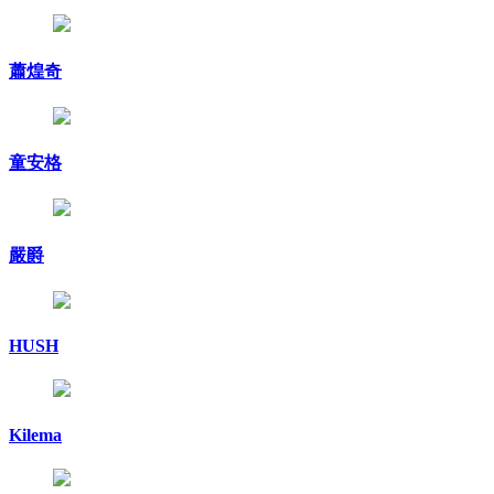
蕭煌奇
童安格
嚴爵
HUSH
Kilema