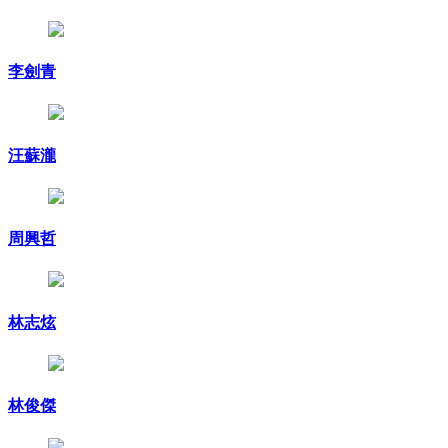
李劍青
汪蘇瀧
周興哲
林志炫
林俊傑