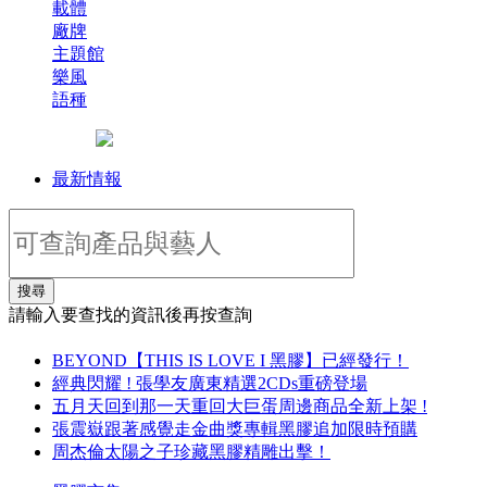
載體
廠牌
主題館
樂風
語種
最新情報
搜尋
請輸入要查找的資訊後再按查詢
BEYOND【THIS IS LOVE I 黑膠】已經發行！
經典閃耀 ! 張學友廣東精選2CDs重磅登場
五月天回到那一天重回大巨蛋周邊商品全新上架 !
張震嶽跟著感覺走金曲獎專輯黑膠追加限時預購
周杰倫太陽之子珍藏黑膠精雕出擊！