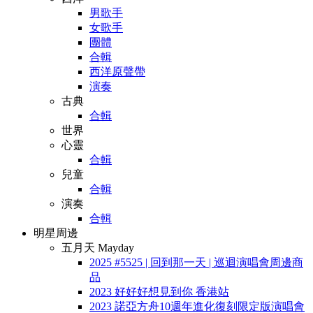
男歌手
女歌手
團體
合輯
西洋原聲帶
演奏
古典
合輯
世界
心靈
合輯
兒童
合輯
演奏
合輯
明星周邊
五月天 Mayday
2025 #5525 | 回到那一天 | 巡迴演唱會周邊商
品
2023 好好好想見到你 香港站
2023 諾亞方舟10週年進化復刻限定版演唱會