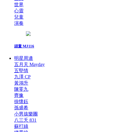
世界
心靈
兒童
演奏
頑童 MJ116
明星周邊
五月天 Mayday
五堅情
九澤 CP
黃鴻升
陳零九
齊豫
徐懷鈺
孫盛希
小男孩樂團
八三夭 831
蘇打綠