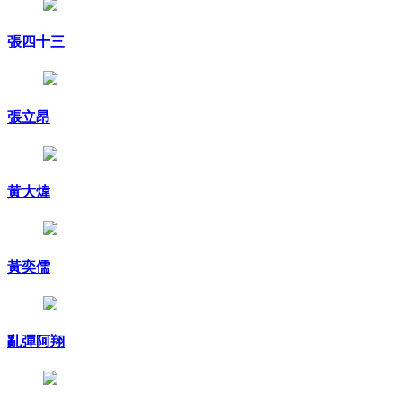
張四十三
張立昂
黃大煒
黃奕儒
亂彈阿翔