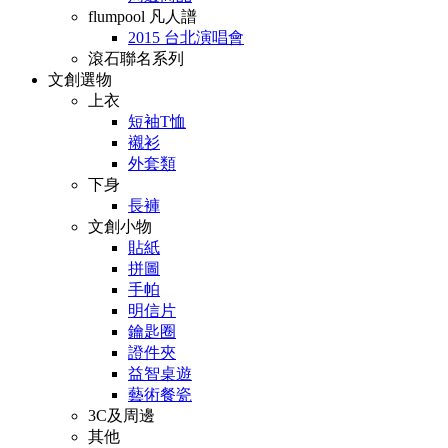
flumpool 凡人譜
2015 台北演唱會
滾石聯名系列
文創選物
上衣
短袖T恤
襯衫
外套類
下身
長褲
文創小物
貼紙
拼圖
手帕
明信片
鑰匙圈
證件夾
益智桌遊
藝術餐瓷
3C及周邊
其他