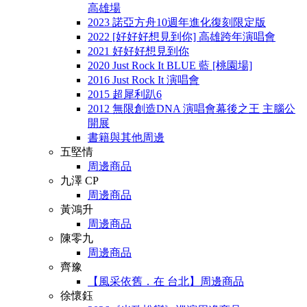
高雄場
2023 諾亞方舟10週年進化復刻限定版
2022 [好好好想見到你] 高雄跨年演唱會
2021 好好好想見到你
2020 Just Rock It BLUE 藍 [桃園場]
2016 Just Rock It 演唱會
2015 超犀利趴6
2012 無限創造DNA 演唱會幕後之王 主腦公
開展
書籍與其他周邊
五堅情
周邊商品
九澤 CP
周邊商品
黃鴻升
周邊商品
陳零九
周邊商品
齊豫
【風采依舊．在 台北】周邊商品
徐懷鈺