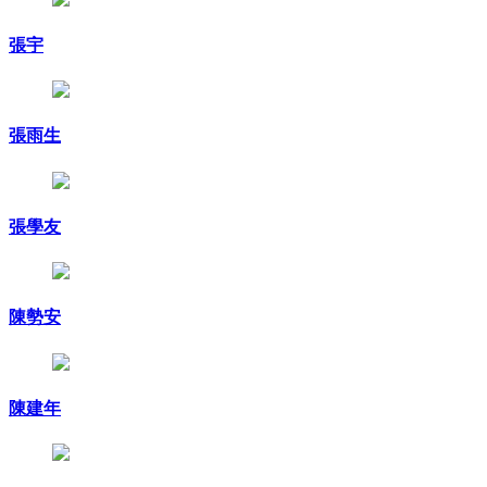
張宇
張雨生
張學友
陳勢安
陳建年