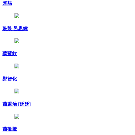
陶喆
鼓鼓 呂思緯
蔡藍欽
鄭智化
蕭秉治 [廷廷]
蕭敬騰