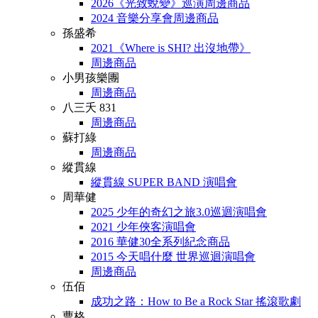
2026《光致蛻變》巡演周邊商品
2024 音樂分享會周邊商品
孫盛希
2021《Where is SHI? 出沒地帶》
周邊商品
小男孩樂團
周邊商品
八三夭 831
周邊商品
蘇打綠
周邊商品
縱貫線
縱貫線 SUPER BAND 演唱會
周華健
2025 少年的奇幻之旅3.0巡迴演唱會
2021 少年俠客演唱會
2016 華健30全系列紀念商品
2015 今天唱什麼 世界巡迴演唱會
周邊商品
伍佰
成功之路：How to Be a Rock Star 搖滾歌劇
曹格