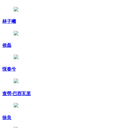
林子曦
侯磊
恆春兮
查勞‧巴西瓦里
徐良