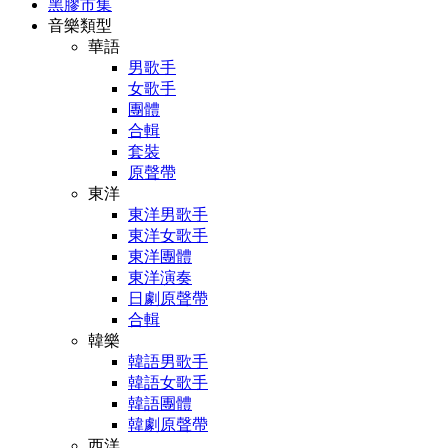
黑膠市集
音樂類型
華語
男歌手
女歌手
團體
合輯
套裝
原聲帶
東洋
東洋男歌手
東洋女歌手
東洋團體
東洋演奏
日劇原聲帶
合輯
韓樂
韓語男歌手
韓語女歌手
韓語團體
韓劇原聲帶
西洋