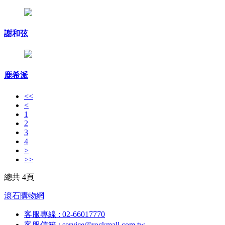
謝和弦
鹿希派
<<
<
1
2
3
4
>
>>
總共 4頁
滾石購物網
客服專線 : 02-66017770
客服信箱 : service@rockmall.com.tw