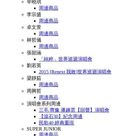
辛曉琪
周邊商品
李宗盛
周邊商品
卓文萱
周邊商品
林哲儀
周邊商品
張韶涵
「純粹」世界巡迴演唱會
劉若英
2015 [Renext 我敢]世界巡迴演唱會
梁靜茹
周邊商品
周興哲
周邊商品
演唱會系列周邊
三毛 齊豫 潘越雲【回聲】演唱會
【滾石30】紀念周邊
民歌40 經典重現
SUPER JUNIOR
周邊商品