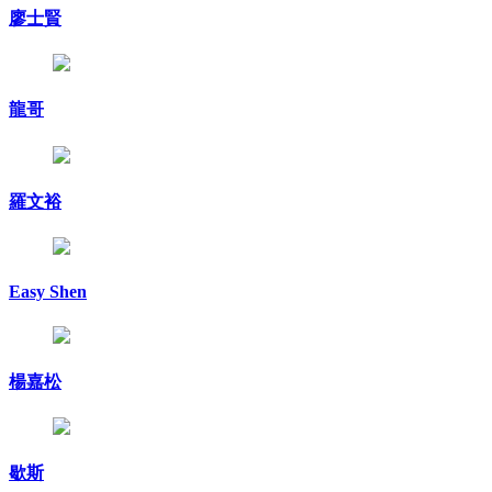
廖士賢
龍哥
羅文裕
Easy Shen
楊嘉松
歇斯