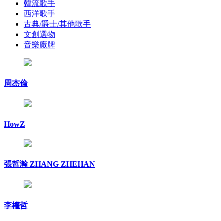
韓流歌手
西洋歌手
古典/爵士/其他歌手
文創選物
音樂廠牌
周杰倫
HowZ
張哲瀚 ZHANG ZHEHAN
李權哲