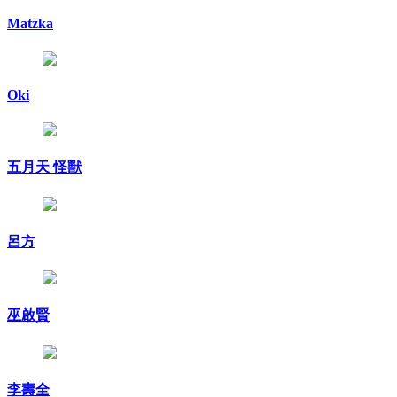
Matzka
Oki
五月天 怪獸
呂方
巫啟賢
李壽全