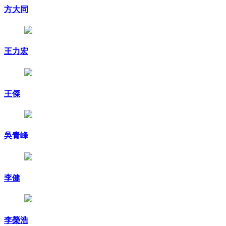
方大同
王力宏
王傑
吳青峰
李健
李榮浩