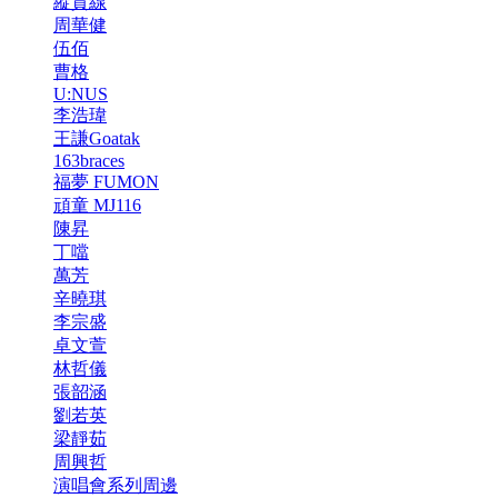
縱貫線
周華健
伍佰
曹格
U:NUS
李浩瑋
王謙Goatak
163braces
福夢 FUMON
頑童 MJ116
陳昇
丁噹
萬芳
辛曉琪
李宗盛
卓文萱
林哲儀
張韶涵
劉若英
梁靜茹
周興哲
演唱會系列周邊