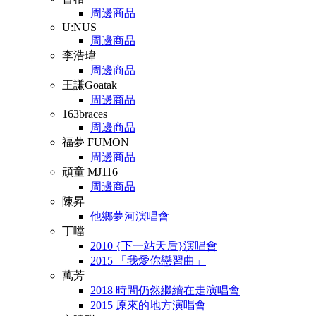
周邊商品
U:NUS
周邊商品
李浩瑋
周邊商品
王謙Goatak
周邊商品
163braces
周邊商品
福夢 FUMON
周邊商品
頑童 MJ116
周邊商品
陳昇
他鄉夢河演唱會
丁噹
2010 {下一站天后}演唱會
2015 「我愛你戀習曲」
萬芳
2018 時間仍然繼續在走演唱會
2015 原來的地方演唱會