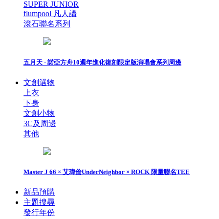
SUPER JUNIOR
flumpool 凡人譜
滾石聯名系列
五月天 - 諾亞方舟10週年進化復刻限定版演唱會系列周邊
文創選物
上衣
下身
文創小物
3C及周邊
其他
Master J 66 × 艾瑋倫UnderNeighbor × ROCK 限量聯名TEE
新品預購
主題搜尋
發行年份