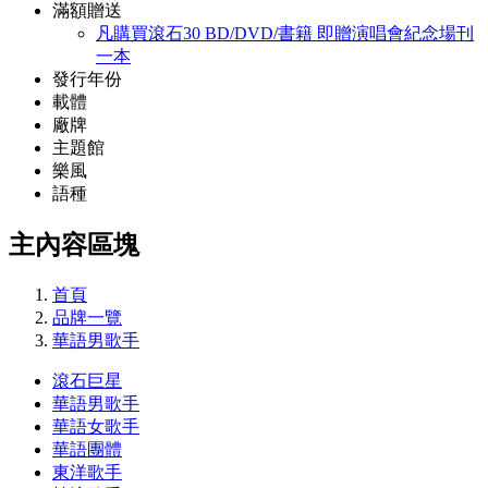
滿額贈送
凡購買滾石30 BD/DVD/書籍 即贈演唱會紀念場刊
一本
發行年份
載體
廠牌
主題館
樂風
語種
主內容區塊
首頁
品牌一覽
華語男歌手
滾石巨星
華語男歌手
華語女歌手
華語團體
東洋歌手